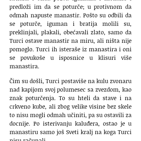
predloži im da se poturče; u protivnom da
odmah napuste manastir. Pošto su odbili da
se poturče, iguman i bratija molili su,
preklinjali, plakali, obećavali zlato, samo da
Turci ostave manastir na miru, ali ništa nije
pomoglo. Turci ih isteraše iz manastira i oni
se povukoše u isposnice u klisuri više
manastira.
Čim su došli, Turci postaviše na kulu zvonaru
nad kapijom svoj polumesec sa zvezdom, kao
znak poturčenja. To su hteli da stave i na
crkveno kube, ali zbog velike visine bez skele
to nisu mogli odmah učiniti, pa su ostavili za
docnije. Po isterivanju kaluđera, ostao je u
manastiru samo još Sveti kralj na koga Turci
nisu računali.