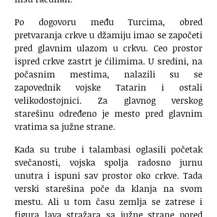
Po dogovoru među Turcima, obred
pretvaranja crkve u džamiju imao se započeti
pred glavnim ulazom u crkvu. Ceo prostor
ispred crkve zastrt je ćilimima. U sredini, na
počasnim mestima, nalazili su se
zapovednik vojske Tatarin i ostali
velikodostojnici. Za glavnog verskog
starešinu određeno je mesto pred glavnim
vratima sa južne strane.
Kada su trube i talambasi oglasili početak
svečanosti, vojska spolja radosno jurnu
unutra i ispuni sav prostor oko crkve. Tada
verski starešina poče da klanja na svom
mestu. Ali u tom času zemlja se zatrese i
figura lava stražara sa južne strane pored