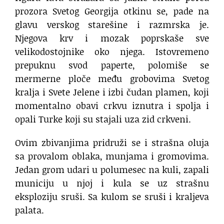
prozora Svetog Georgija otkinu se, pade na
glavu verskog starešine i razmrska je.
Njegova krv i mozak poprskaše sve
velikodostojnike oko njega. Istovremeno
prepuknu svod paperte, polomiše se
mermerne ploče među grobovima Svetog
kralja i Svete Jelene i izbi čudan plamen, koji
momentalno obavi crkvu iznutra i spolja i
opali Turke koji su stajali uza zid crkveni.
Ovim zbivanjima pridruži se i strašna oluja
sa provalom oblaka, munjama i gromovima.
Jedan grom udari u polumesec na kuli, zapali
municiju u njoj i kula se uz strašnu
eksploziju sruši. Sa kulom se sruši i kraljeva
palata.