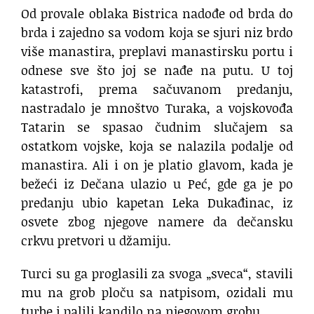
Od provale oblaka Bistrica nadođe od brda do
brda i zajedno sa vodom koja se sjuri niz brdo
više manastira, preplavi manastirsku portu i
odnese sve što joj se nađe na putu. U toj
katastrofi, prema sačuvanom predanju,
nastradalo je mnoštvo Turaka, a vojskovođa
Tatarin se spasao čudnim slučajem sa
ostatkom vojske, koja se nalazila podalje od
manastira. Ali i on je platio glavom, kada je
bežeći iz Dečana ulazio u Peć, gde ga je po
predanju ubio kapetan Leka Dukađinac, iz
osvete zbog njegove namere da dečansku
crkvu pretvori u džamiju.
Turci su ga proglasili za svoga „sveca“, stavili
mu na grob ploču sa natpisom, ozidali mu
turbe i palili kandilo na njegovom grobu.