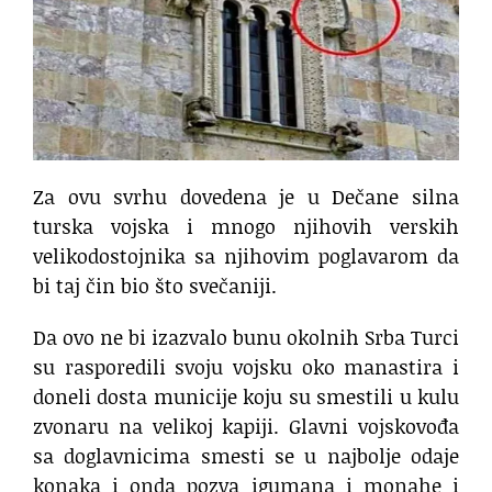
Za ovu svrhu dovedena je u Dečane silna
turska vojska i mnogo njihovih verskih
velikodostojnika sa njihovim poglavarom da
bi taj čin bio što svečaniji.
Da ovo ne bi izazvalo bunu okolnih Srba Turci
su rasporedili svoju vojsku oko manastira i
doneli dosta municije koju su smestili u kulu
zvonaru na velikoj kapiji. Glavni vojskovođa
sa doglavnicima smesti se u najbolje odaje
konaka i onda pozva igumana i monahe i