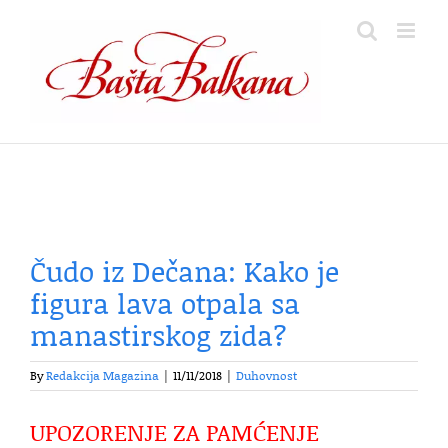
Skip
to
content
Čudo iz Dečana: Kako je
figura lava otpala sa
manastirskog zida?
By
Redakcija Magazina
|
11/11/2018
|
Duhovnost
UPOZORENJE ZA PAMĆENJE