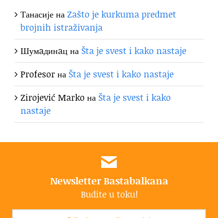
Танасије
на
Zašto je kurkuma predmet
brojnih istraživanja
Шумaдинaц
на
Šta je svest i kako nastaje
Profesor
на
Šta je svest i kako nastaje
Zirojević Marko
на
Šta je svest i kako
nastaje
Newsletter Bastabalkana
Budite u toku!