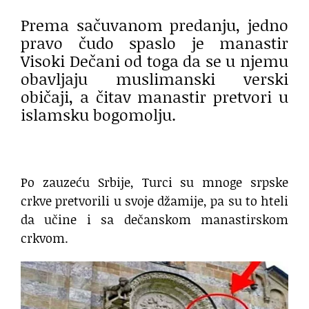
Prema sačuvanom predanju, jedno
pravo čudo spaslo je manastir
Visoki Dečani od toga da se u njemu
obavljaju muslimanski verski
običaji, a čitav manastir pretvori u
islamsku bogomolju.
Po zauzeću Srbije, Turci su mnoge srpske
crkve pretvorili u svoje džamije, pa su to hteli
da učine i sa dečanskom manastirskom
crkvom.