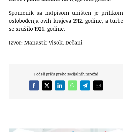
Spomenik sa natpisom uništen je prilikom
oslobođenja ovih krajeva 1912. godine, a turbe
se srušilo 1926. godine.
Izvor: Manastir Visoki Dečani
Podeli priču preko socijalnih mreža!
Facebook
X
LinkedIn
WhatsApp
Telegram
Email