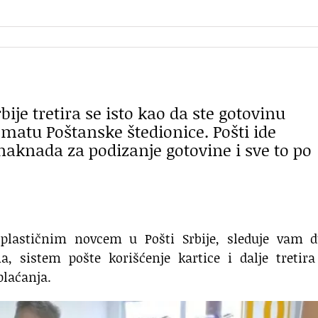
bije tretira se isto kao da ste gotovinu
matu Poštanske štedionice. Pošti ide
 naknada za podizanje gotovine i sve to po
 plastičnim novcem u Pošti Srbije, sleduje vam d
ina, sistem pošte korišćenje kartice i dalje tretir
plaćanja.