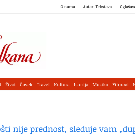
O nama
Autori Tekstova
Oglašav
t
Život
Čovek
Travel
Kultura
Istorija
Muzika
Filmovi
šti nije prednost, sleduje vam „du