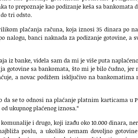
nka to prepoznaje kao podizanje keša sa bankomata 
do tri odsto.
rilikom plaćanja računa, koja iznosi 35 dinara po n
a po nalogu, banci naknada za podizanje gotovine, a s
ja iz banke, videla sam da mi je više puta naplaćen
a gotovine sa bankomata, što mi je bilo čudno, jer
aćuje, a novac podižem isključivo na bankomatima 
o da se to odnosi na plaćanje platnim karticama u P
o od ukupnog plaćenog iznosa.“
 komunalije i drugo, koji izađu oko 10.000 dinara, ne
 najbliža poslu, a ukoliko nemam dovoljno gotovin