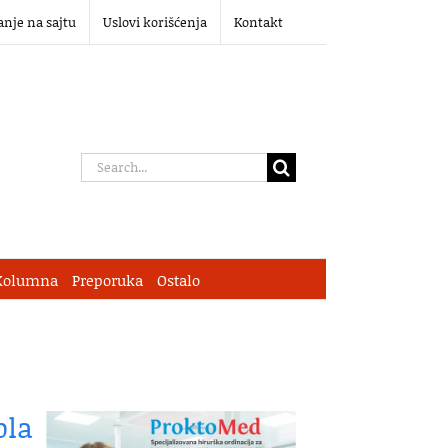
anje na sajtu
Uslovi korišćenja
Kontakt
Search
for:
Kolumna
Preporuka
Ostalo
pla