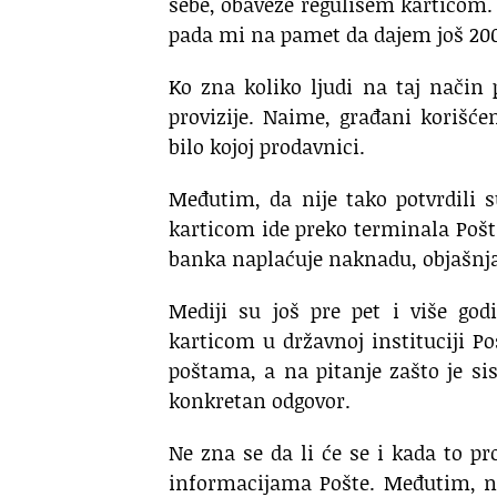
sebe, obaveze regulišem karticom. 
pada mi na pamet da dajem još 200 
Ko zna koliko ljudi na taj način
provizije. Naime, građani korišć
bilo kojoj prodavnici.
Međutim, da nije tako potvrdili 
karticom ide preko terminala Pošta
banka naplaćuje naknadu, objašnja
Mediji su još pre pet i više god
karticom u državnoj instituciji P
poštama, a na pitanje zašto je s
konkretan odgovor.
Ne zna se da li će se i kada to p
informacijama Pošte. Međutim, n