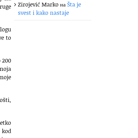
Zirojević Marko
на
Šta je
druge
svest i kako nastaje
alogu
ve to
o 200
 moja
moje
ošti,
retko
e kod