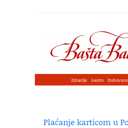
Skip
to
content
Zdravlje
Gastro
Duhovnos
Plaćanje karticom u Po