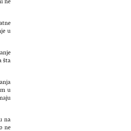
mi ne
datne
nje u
ćanje
a šta
anja
mom u
emaju
žu na
o ne