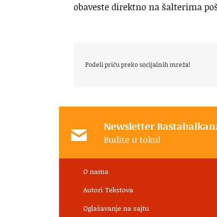
obaveste direktno na šalterima pošt
Podeli priču preko socijalnih mreža!
Newsletter Bastabalkan
Budite u toku!
O nama
Autori Tekstova
Oglašavanje na sajtu