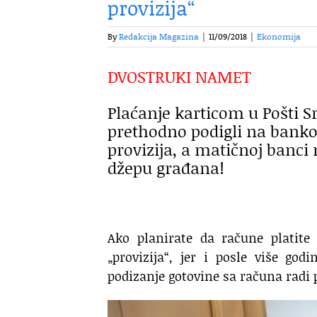
provizija“
By
Redakcija Magazina
|
11/09/2018
|
Ekonomija
DVOSTRUKI NAMET
Plaćanje karticom u Pošti Sr
prethodno podigli na banko
provizija, a matičnoj banci
džepu građana!
Ako planirate da račune platite
„provizija“, jer i posle više god
podizanje gotovine sa računa radi 