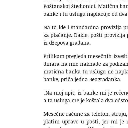
Poštanskoj štedionici. Matična ba
banke i tu uslugu naplaćuje od dva 
Na to ide i standardna provizija p
za plaćanje. Dakle, pošti provizij
iz džepova građana.
Prilikom pregleda mesečnih izvešta
dinara na ime naknade za podizanj
matična banka tu uslugu ne napl
banke, priča jedna Beograđanka.
„Na moj upit, iz banke mi je rečen
a ta usluga me je koštala dva odst
Mesečne račune za telefon, struju,
platim upravo u pošti, jer mi je