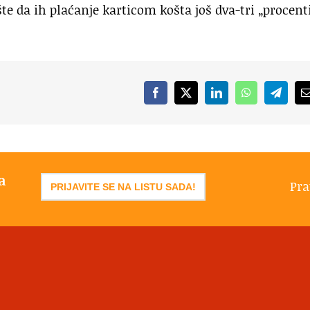
e da ih plaćanje karticom košta još dva-tri „procent
Facebook
X
LinkedIn
WhatsApp
Telegr
a
Pra
PRIJAVITE SE NA LISTU SADA!