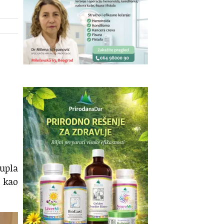
upla
a kao