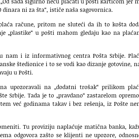
„Od sada sigurno neću plaćati u pošti karticom jer 
dinara ni za šta“, ističe naša sagovornica.
 plaća račune, pritom ne sluteći da ih to košta do
enje „plastike“ u pošti mahom gledaju kao na plaća
su nam i iz informativnog centra Pošta Srbije. Pla
nske štedionice i to se vodi kao dizanje gotovine, n
vaju u Pošti.
ina upozoravali na „dodatni trošak“ prilikom plać
ošte Srbije. Tada je to „pravdano“ zastarelom opre
istem već godinama takav i bez rešenja, iz Pošte n
romeniti. Tu proviziju naplaćuje matična banka, ka
ema odgovora zašto se klijenti ne upozore, odnosn