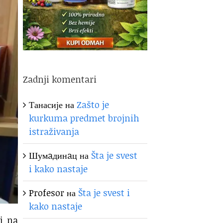
Zadnji komentari
Танасије
на
Zašto je
kurkuma predmet brojnih
istraživanja
Шумaдинaц
на
Šta je svest
i kako nastaje
Profesor
на
Šta je svest i
kako nastaje
j na