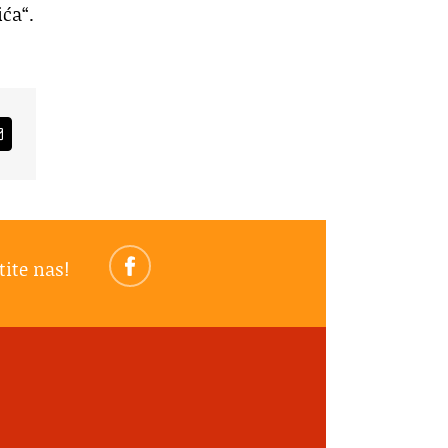
ića“.
am
Email
tite nas!