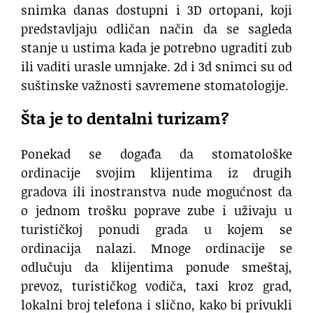
snimka danas dostupni i 3D ortopani, koji
predstavljaju odličan način da se sagleda
stanje u ustima kada je potrebno ugraditi zub
ili vaditi urasle umnjake. 2d i 3d snimci su od
suštinske važnosti savremene stomatologije.
Šta je to dentalni turizam?
Ponekad se događa da
stomatološke
ordinacije
svojim klijentima iz drugih
gradova ili inostranstva nude mogućnost da
o jednom trošku poprave zube i uživaju u
turističkoj ponudi grada u kojem se
ordinacija nalazi. Mnoge ordinacije se
odlučuju da klijentima ponude smeštaj,
prevoz, turističkog vodiča, taxi kroz grad,
lokalni broj telefona i slično, kako bi privukli