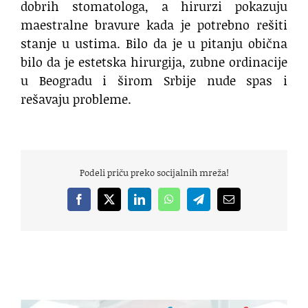
dobrih stomatologa, a hirurzi pokazuju
maestralne bravure kada je potrebno rešiti
stanje u ustima. Bilo da je u pitanju obična
bilo da je estetska hirurgija,
zubne ordinacije
u
Beogradu
i širom Srbije nude spas i
rešavaju probleme.
Podeli priču preko socijalnih mreža!
Facebook
X
LinkedIn
WhatsApp
Telegram
Email