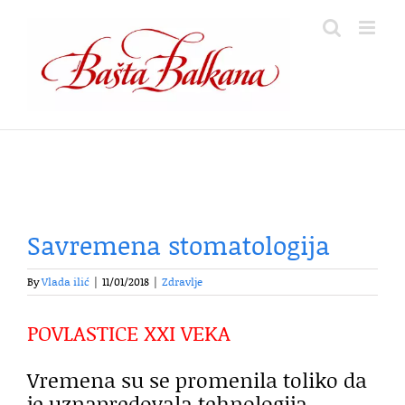
Skip
to
content
Savremena stomatologija
By
Vlada ilić
|
11/01/2018
|
Zdravlje
POVLASTICE XXI VEKA
Vremena su se promenila toliko da
je uznapredovala tehnologija