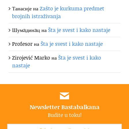
Танасије
на
Zašto je kurkuma predmet
brojnih istraživanja
Шумaдинaц
на
Šta je svest i kako nastaje
Profesor
на
Šta je svest i kako nastaje
Zirojević Marko
на
Šta je svest i kako
nastaje
Newsletter Bastabalkana
Budite u toku!