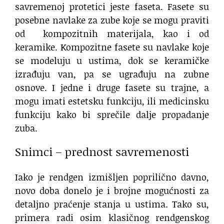
savremenoj protetici jeste faseta. Fasete su
posebne navlake za zube koje se mogu praviti
od kompozitnih materijala, kao i od
keramike. Kompozitne fasete su navlake koje
se modeluju u ustima, dok se keramičke
izrađuju van, pa se ugrađuju na zubne
osnove. I jedne i druge fasete su trajne, a
mogu imati estetsku funkciju, ili medicinsku
funkciju kako bi sprečile dalje propadanje
zuba.
Snimci – prednost savremenosti
Iako je rendgen izmišljen poprilično davno,
novo doba donelo je i brojne mogućnosti za
detaljno praćenje stanja u ustima. Tako su,
primera radi osim klasičnog rendgenskog