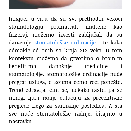
Imajući u vidu da su svi prethodni vekovi
stomatologiju posmatrali maltene kao
frizeraj, možemo izvesti zaključak da su
današnje
stomatološke ordinacije
i te kako
odmakle od onih sa kraja XIX veka. U tom
kontekstu možemo da govorimo o brojnim
benefitima današnje medicine i
stomatologije. Stomatološke ordinacije nude
pregršt usluga, o kojima ćemo reći ponešto.
Trend zdravlja, čini se, nekako raste, pa se
mnogi ljudi radije odlučuju za preventivne
preglede nego za saniranje posledica. A šta
sve nude stomatološke radnje, čitajmo u
nastavku.