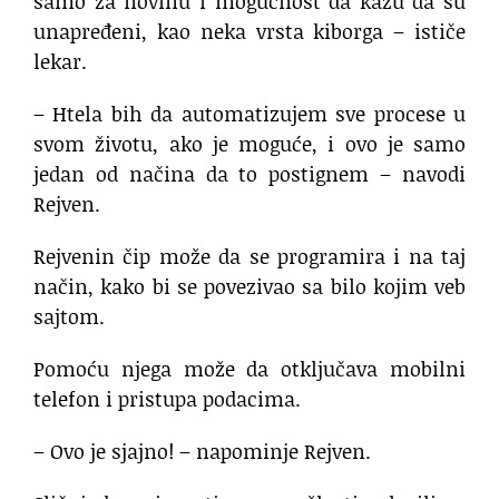
samo za novinu i mogućnost da kažu da su
unapređeni, kao neka vrsta kiborga – ističe
lekar.
– Htela bih da automatizujem sve procese u
svom životu, ako je moguće, i ovo je samo
jedan od načina da to postignem – navodi
Rejven.
Rejvenin čip može da se programira i na taj
način, kako bi se povezivao sa bilo kojim veb
sajtom.
Pomoću njega može da otključava mobilni
telefon i pristupa podacima.
– Ovo je sjajno! – napominje Rejven.