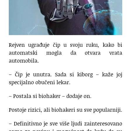
Rejven ugrađuje čip u svoju ruku, kako bi
automatski mogla da otvara vrata
automobila.
– Čip je unutra. Sada si kiborg – kaže joj
specijalno obučeni lekar.
– Postala si biohaker – dodaje on.
Postoje rizici, ali biohakeri su sve popularniji.
– Definitivno je sve više ljudi zainteresovano