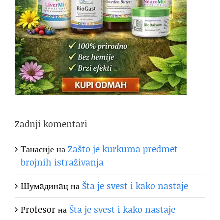
Zadnji komentari
Танасије
на
Zašto je kurkuma predmet
brojnih istraživanja
Шумaдинaц
на
Šta je svest i kako nastaje
Profesor
на
Šta je svest i kako nastaje