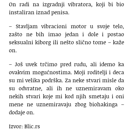
On radi na izgradnji vibratora, koji bi bio
instaliran iznad penisa.
– Stavljam vibracioni motor u svoje telo,
zašto ne bih imao jedan i dole i postao
seksualni kiborg ili nešto slično tome – kaže
on.
– Još uvek trčimo pred rudu, ali idemo ka
ovakvim mogućnostima. Moji roditelji i deca
su mi velika podrška. Za neke stvari misle da
su odvratne, ali ih ne uznemiravam oko
nekih stvari koje mi kod njih smetaju i oni
mene ne uznemiravaju zbog biohakinga –
dodaje on.
Izvor: Blic.rs