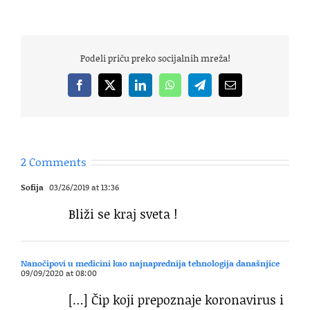
Podeli priču preko socijalnih mreža!
Facebook
X
LinkedIn
WhatsApp
Telegram
Email
2 Comments
Sofija
03/26/2019 at 13:36
Bliži se kraj sveta !
Nanočipovi u medicini kao najnaprednija tehnologija današnjice
09/09/2020 at 08:00
[…] Čip koji prepoznaje koronavirus i