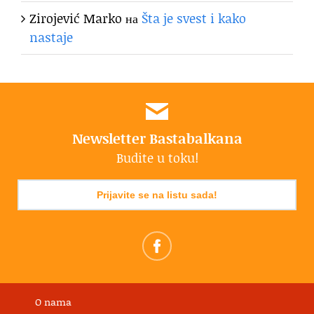
Zirojević Marko
на
Šta je svest i kako
nastaje
Newsletter Bastabalkana
Budite u toku!
Prijavite se na listu sada!
O nama