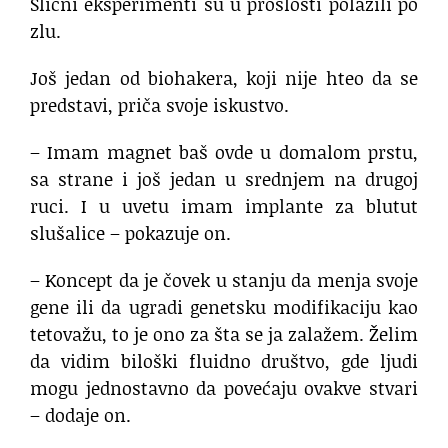
Slični eksperimenti su u prošlosti polazili po
zlu.
Još jedan od biohakera, koji nije hteo da se
predstavi, priča svoje iskustvo.
– Imam magnet baš ovde u domalom prstu,
sa strane i još jedan u srednjem na drugoj
ruci. I u uvetu imam implante za blutut
slušalice – pokazuje on.
– Koncept da je čovek u stanju da menja svoje
gene ili da ugradi genetsku modifikaciju kao
tetovažu, to je ono za šta se ja zalažem. Želim
da vidim biloški fluidno društvo, gde ljudi
mogu jednostavno da povećaju ovakve stvari
– dodaje on.