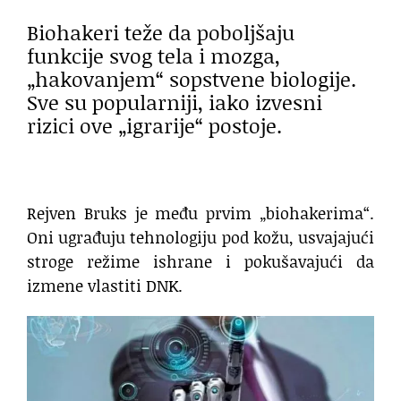
Biohakeri teže da poboljšaju
funkcije svog tela i mozga,
„hakovanjem“ sopstvene biologije.
Sve su popularniji, iako izvesni
rizici ove „igrarije“ postoje.
Rejven Bruks je među prvim „biohakerima“.
Oni ugrađuju tehnologiju pod kožu, usvajajući
stroge režime ishrane i pokušavajući da
izmene vlastiti DNK.