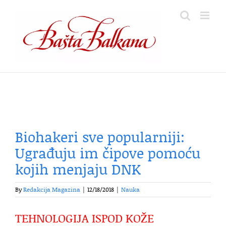
Skip
to
content
Biohakeri sve popularniji:
Ugrađuju im čipove pomoću
kojih menjaju DNK
By
Redakcija Magazina
|
12/18/2018
|
Nauka
TEHNOLOGIJA ISPOD KOŽE