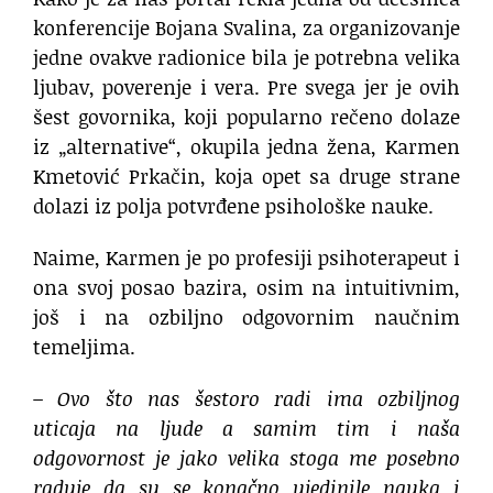
konferencije Bojana Svalina, za organizovanje
jedne ovakve radionice bila je potrebna velika
ljubav, poverenje i vera. Pre svega jer je ovih
šest govornika, koji popularno rečeno dolaze
iz „alternative“, okupila jedna žena, Karmen
Kmetović Prkačin, koja opet sa druge strane
dolazi iz polja potvrđene psihološke nauke.
Naime, Karmen je po profesiji psihoterapeut i
ona svoj posao bazira, osim na intuitivnim,
još i na ozbiljno odgovornim naučnim
temeljima.
– Ovo što nas šestoro radi ima ozbiljnog
uticaja na ljude a samim tim i naša
odgovornost je jako velika stoga me posebno
raduje da su se konačno ujedinile nauka i