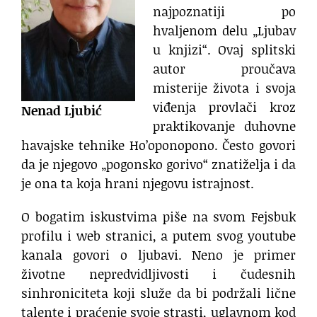
najpoznatiji po
hvaljenom delu „Ljubav
u knjizi“. Ovaj splitski
autor proučava
misterije života i svoja
viđenja provlači kroz
Nenad Ljubić
praktikovanje duhovne
havajske tehnike Ho’oponopono. Često govori
da je njegovo „pogonsko gorivo“ znatiželja i da
je ona ta koja hrani njegovu istrajnost.
O bogatim iskustvima piše na svom Fejsbuk
profilu i web stranici, a putem svog youtube
kanala govori o ljubavi. Neno je primer
životne nepredvidljivosti i čudesnih
sinhroniciteta koji služe da bi podržali lične
talente i praćenje svoje strasti, uglavnom kod