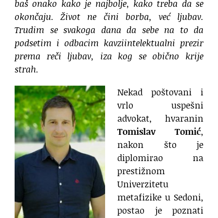
baš onako kako je najbolje, kako treba da se
okončaju. Život ne čini borba, već ljubav.
Trudim se svakoga dana da sebe na to da
podsetim i odbacim kavziintelektualni prezir
prema reči ljubav, iza kog se obično krije
strah.
Nekad poštovani i
vrlo uspešni
advokat, hvaranin
Tomislav Tomić
,
nakon što je
diplomirao na
prestižnom
Univerzitetu
metafizike u Sedoni,
postao je poznati