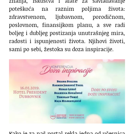
znanja, iskustva i alate za savladavanje
poteškoća na raznim poljima života:
zdravstvenom, ljubavnom, porodičnom,
poslovnom, finansijkom planu, a sve radi
boljeg i dubljeg postizanja unutrašnjeg mira,
radosti i ispunjenosti života. Njihovi životi,
sami po sebi, žestoka su doza inspiracije.
Kako je za naš portal rekla jedna od učesnica