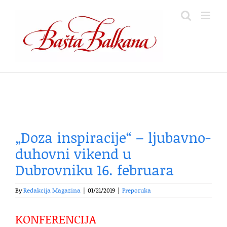
Skip
to
content
„Doza inspiracije“ – ljubavno-
duhovni vikend u
Dubrovniku 16. februara
By
Redakcija Magazina
|
01/21/2019
|
Preporuka
KONFERENCIJA