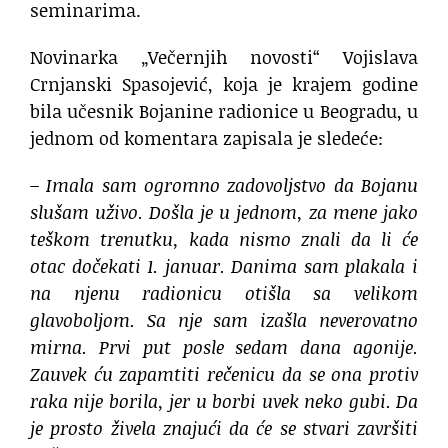
seminarima.
Novinarka „Večernjih novosti“ Vojislava
Crnjanski Spasojević, koja je krajem godine
bila učesnik Bojanine radionice u Beogradu, u
jednom od komentara zapisala je sledeće:
– Imala sam ogromno zadovoljstvo da Bojanu
slušam uživo. Došla je u jednom, za mene jako
teškom trenutku, kada nismo znali da li će
otac dočekati 1. januar. Danima sam plakala i
na njenu radionicu otišla sa velikom
glavoboljom. Sa nje sam izašla neverovatno
mirna. Prvi put posle sedam dana agonije.
Zauvek ću zapamtiti rečenicu da se ona protiv
raka nije borila, jer u borbi uvek neko gubi. Da
je prosto živela znajući da će se stvari završiti