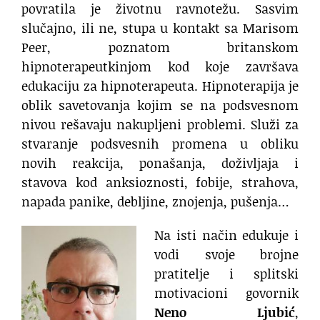
povratila je životnu ravnotežu. Sasvim
slučajno, ili ne, stupa u kontakt sa Marisom
Peer, poznatom britanskom
hipnoterapeutkinjom kod koje završava
edukaciju za hipnoterapeuta. Hipnoterapija je
oblik savetovanja kojim se na podsvesnom
nivou rešavaju nakupljeni problemi. Služi za
stvaranje podsvesnih promena u obliku
novih reakcija, ponašanja, doživljaja i
stavova kod anksioznosti, fobije, strahova,
napada panike, debljine, znojenja, pušenja…
Na isti način edukuje i
vodi svoje brojne
pratitelje i splitski
motivacioni govornik
Neno Ljubić
,