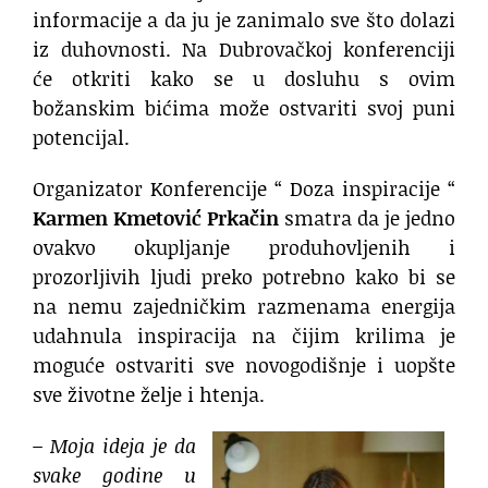
informacije a da ju je zanimalo sve što dolazi
iz duhovnosti. Na Dubrovačkoj konferenciji
će otkriti kako se u dosluhu s ovim
božanskim bićima može ostvariti svoj puni
potencijal.
Organizator Konferencije “ Doza inspiracije “
Karmen Kmetović Prkačin
smatra da je jedno
ovakvo okupljanje produhovljenih i
prozorljivih ljudi preko potrebno kako bi se
na nemu zajedničkim razmenama energija
udahnula inspiracija na čijim krilima je
moguće ostvariti sve novogodišnje i uopšte
sve životne želje i htenja.
– Moja ideja je da
svake godine u