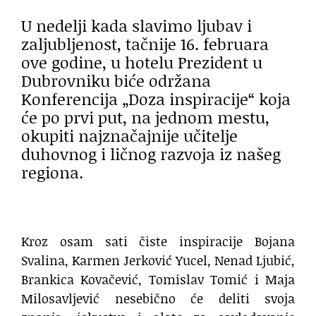
U nedelji kada slavimo ljubav i
zaljubljenost, tačnije 16. februara
ove godine, u hotelu Prezident u
Dubrovniku biće održana
Konferencija „Doza inspiracije“ koja
će po prvi put, na jednom mestu,
okupiti najznačajnije učitelje
duhovnog i ličnog razvoja iz našeg
regiona.
Kroz osam sati čiste inspiracije Bojana
Svalina, Karmen Jerković Yucel, Nenad Ljubić,
Brankica Kovačević, Tomislav Tomić i Maja
Milosavljević nesebično će deliti svoja