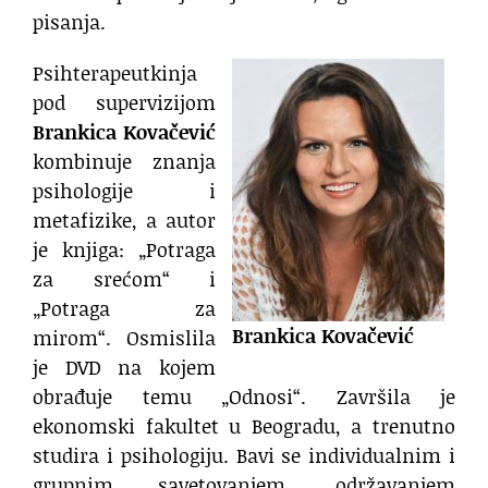
pisanja.
Psihterapeutkinja
pod supervizijom
Brankica Kovačević
kombinuje znanja
psihologije i
metafizike, a autor
je knjiga: „Potraga
za srećom“ i
„Potraga za
Brankica Kovačević
mirom“. Osmislila
je DVD na kojem
obrađuje temu „Odnosi“. Završila je
ekonomski fakultet u Beogradu, a trenutno
studira i psihologiju. Bavi se individualnim i
grupnim savetovanjem, održavanjem