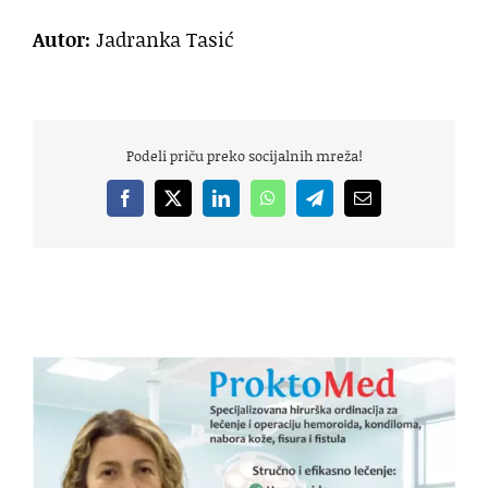
Autor:
Jadranka Tasić
Podeli priču preko socijalnih mreža!
Facebook
X
LinkedIn
WhatsApp
Telegram
Email