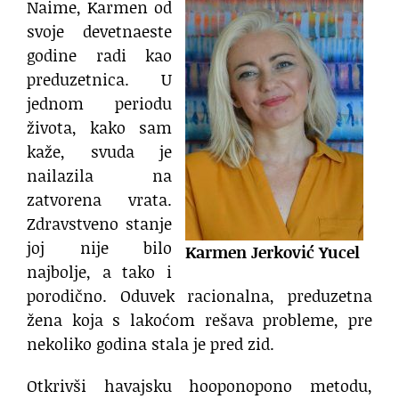
Naime, Karmen od
svoje devetnaeste
godine radi kao
preduzetnica. U
jednom periodu
života, kako sam
kaže, svuda je
nailazila na
zatvorena vrata.
Zdravstveno stanje
joj nije bilo
Karmen Jerković Yucel
najbolje, a tako i
porodično. Oduvek racionalna, preduzetna
žena koja s lakoćom rešava probleme, pre
nekoliko godina stala je pred zid.
Otkrivši havajsku hooponopono metodu,