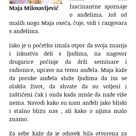
fascinantne spoznaje
Maja Milosavljević
o anđelima. Još od
malih nogu Maja oseća, čuje, vidi i razgovara
s anđelima.
Iako je u početku imala otpor da svoja znanja
i iskustva deli s ljudima, na nagovor
drugarice počinje da drži seminare i
radionice, upravo na temu anđela. Maja kaže
da poruke anđela služe ljudima da im se
olakša život, da shvate da su voljeni i
zaštićeni čak i onda kada misle da nade više
nema. Navodi kako su nam anđeli jako bliski
i stalno blizu nas , ali kako o njima malo
znamo.
Za sebe kaže da je oduvek bila otvorena za