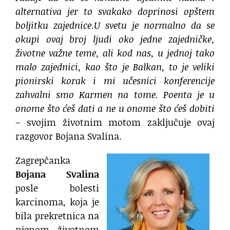
alternativa jer to svakako doprinosi opštem
boljitku zajednice.U svetu je normalno da se
okupi ovaj broj ljudi oko jedne zajedničke,
životne važne teme, ali kod nas, u jednoj tako
malo zajednici, kao što je Balkan, to je veliki
pionirski korak i mi učesnici konferencije
zahvalni smo Karmen na tome. Poenta je u
onome što ćeš dati a ne u onome što ćeš dobiti
– svojim životnim motom zaključuje ovaj
razgovor Bojana Svalina.
Zagrepčanka
Bojana Svalina
posle bolesti
karcinoma, koja je
bila prekretnica na
njenom životnom