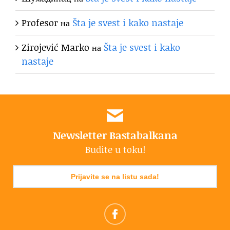
Profesor
на
Šta je svest i kako nastaje
Zirojević Marko
на
Šta je svest i kako
nastaje
Newsletter Bastabalkana
Budite u toku!
Prijavite se na listu sada!