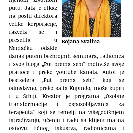
putu, dala je otkaz
na poslu direktora
velike korporacije,
razvela se i
preselila u
Bojana Svalina
Nemačku odakle
danas putem bezbrojnih seminara, radionica
i svog bloga „Put prema sebi“ motiviše svoje
pratioce i preko youtube kanala. Autor je
bestselera „Put prema sebi“ koji se
odnedavno, preko sajta Kupindo, može kupiti
i u Srbiji. Kreator je programa „Osobne
transformacije i osposobljavanja za
terapeuta“ koji se temelji na višegodišnjem
istraživanju, učenju i radu sa klijentima na
osnovu ličnog iskustva, radionicama i