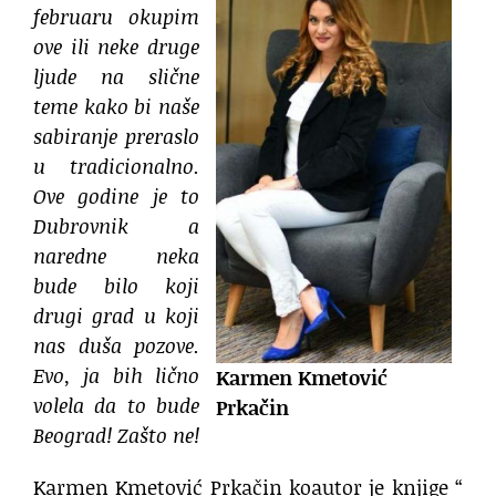
februaru okupim
ove ili neke druge
ljude na slične
teme kako bi naše
sabiranje preraslo
u tradicionalno.
Ove godine je to
Dubrovnik a
naredne neka
bude bilo koji
drugi grad u koji
nas duša pozove.
Evo, ja bih lično
Karmen Kmetović
volela da to bude
Prkačin
Beograd! Zašto ne!
Karmen Kmetović Prkačin koautor je knjige “