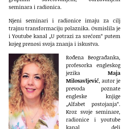
seminara i radionica.
Njeni seminari i radionice imaju za cilj
trajnu transformaciju polaznika. Osmislila je
i Youtube kanal „U potrazi za srećom“ putem
kojeg prenosi svoja znanja i iskustva.
Rođena Beograđanka,
profesorka engleskog
jezika
Maja
Milosavljević
, autor je
prevoda poznate
engleske knjige
„Alfabet postojanja“.
Kroz svoje seminare,
radionice i youtube
kanal deli