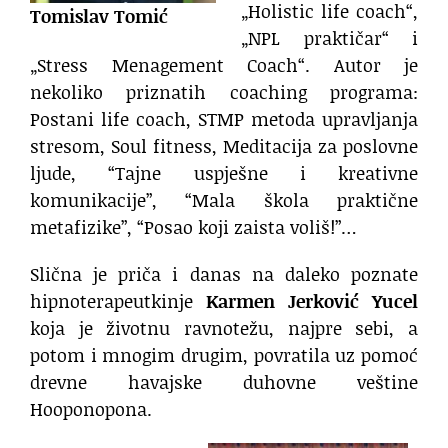
„Holistic life coach“,
Tomislav Tomić
„NPL praktičar“ i
„Stress Menagement Coach“. Autor je
nekoliko priznatih coaching programa:
Postani life coach, STMP metoda upravljanja
stresom, Soul fitness, Meditacija za poslovne
ljude, “Tajne uspješne i kreativne
komunikacije”, “Mala škola praktične
metafizike”, “Posao koji zaista voliš!”…
Slična je priča i danas na daleko poznate
hipnoterapeutkinje
Karmen Jerković Yucel
koja je životnu ravnotežu, najpre sebi, a
potom i mnogim drugim, povratila uz pomoć
drevne havajske duhovne veštine
Hooponopona.