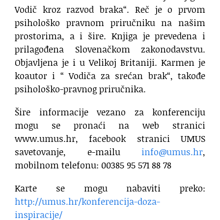
Vodič kroz razvod braka“. Reč je o prvom
psihološko pravnom priručniku na našim
prostorima, a i šire. Knjiga je prevedena i
prilagođena Slovenačkom zakonodavstvu.
Objavljena je i u Velikoj Britaniji. Karmen je
koautor i “ Vodiča za srećan brak“, takođe
psihološko-pravnog priručnika.
Šire informacije vezano za konferenciju
mogu se pronaći na web stranici
www.umus.hr, facebook stranici UMUS
savetovanje, e-mailu
info@umus.hr
,
mobilnom telefonu: 00385 95 571 88 78
Karte se mogu nabaviti preko:
http://umus.hr/konferencija-doza-
inspiracije/