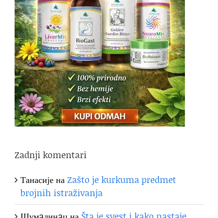
Zadnji komentari
Танасије
на
Zašto je kurkuma predmet
brojnih istraživanja
Шумaдинaц
на
Šta je svest i kako nastaje