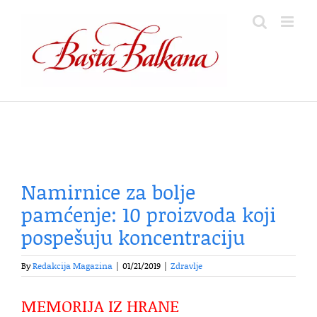
Skip
to
content
Namirnice za bolje
pamćenje: 10 proizvoda koji
pospešuju koncentraciju
By
Redakcija Magazina
|
01/21/2019
|
Zdravlje
MEMORIJA IZ HRANE