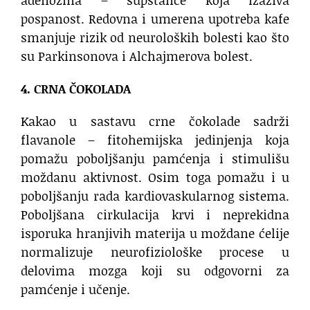
adenozina – supstance koja izaziva
pospanost. Redovna i umerena upotreba kafe
smanjuje rizik od neuroloških bolesti kao što
su Parkinsonova i Alchajmerova bolest.
4. CRNA ČOKOLADA
Kakao u sastavu crne čokolade sadrži
flavanole – fitohemijska jedinjenja koja
pomažu poboljšanju pamćenja i stimulišu
moždanu aktivnost. Osim toga pomažu i u
poboljšanju rada kardiovaskularnog sistema.
Poboljšana cirkulacija krvi i neprekidna
isporuka hranjivih materija u moždane ćelije
normalizuje neurofiziološke procese u
delovima mozga koji su odgovorni za
pamćenje i učenje.