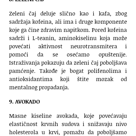
Zeleni čaj deluje slično kao i kafa, zbog
sadržaja kofeina, ali ima i druge komponente
koje ga čine zdravim napitkom. Pored kofeina
sadrži i L-teanin, aminokiselinu koja može
povećati aktivnost neurotransmitera i
pomoći da se osećamo opuštenije.
Istraživanja pokazuju da zeleni čaj poboljšava
pamćenje. Takođe je bogat polifenolima i
antioksidantima koji štite mozak od
mentalnog propadanja.
9. AVOKADO
Masne kiseline avokada, koje povećavaju
elastičnost krvnih sudova i snižavaju nivo
holesterola u krvi, pomažu da poboljšamo