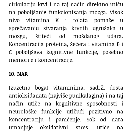
cirkulaciju krvi i na taj način direktno utiču
na poboljšanje funkcionisanja mozga. Visok
nivo vitamina K i folata pomaže u
sprečavanju stvaranja krvnih ugrušaka u
mozgu, štiteći od moždanog udara.
Koncentracija proteina, šećera i vitamina B i
C poboljšava kognitivne funkcije, posebno
memorije i koncentracije.
10. NAR
Izuzetno bogat vitaminima, sadrži dosta
antioksidanata (najviše punikalagina) i na taj
način utiče na kognitivne sposobnosti i
neurološke funkcije utičući pozitivno na
koncentraciju i pamćenje. Sok od nara
umanjuje oksidativni stres, utiče na