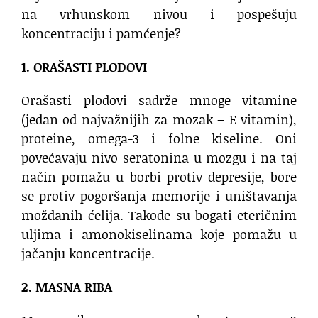
na vrhunskom nivou i pospešuju
koncentraciju i pamćenje?
1. ORAŠASTI PLODOVI
Orašasti plodovi sadrže mnoge vitamine
(jedan od najvažnijih za mozak – E vitamin),
proteine, omega-3 i folne kiseline. Oni
povećavaju nivo seratonina u mozgu i na taj
način pomažu u borbi protiv depresije, bore
se protiv pogoršanja memorije i uništavanja
moždanih ćelija. Takođe su bogati eteričnim
uljima i amonokiselinama koje pomažu u
jačanju koncentracije.
2. MASNA RIBA