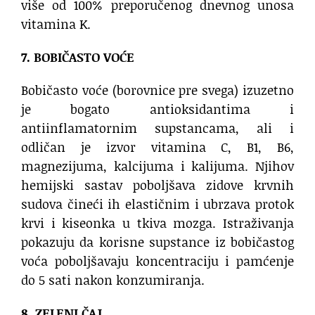
više od 100% preporučenog dnevnog unosa
vitamina K.
7. BOBIČASTO VOĆE
Bobičasto voće (borovnice pre svega) izuzetno
je bogato antioksidantima i
antiinflamatornim supstancama, ali i
odličan je izvor vitamina C, B1, B6,
magnezijuma, kalcijuma i kalijuma. Njihov
hemijski sastav poboljšava zidove krvnih
sudova čineći ih elastičnim i ubrzava protok
krvi i kiseonka u tkiva mozga. Istraživanja
pokazuju da korisne supstance iz bobičastog
voća poboljšavaju koncentraciju i pamćenje
do 5 sati nakon konzumiranja.
8. ZELENI ČAJ