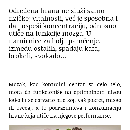
Određena hrana ne služi samo
fizičkoj vitalnosti, već je sposobna i
da pospeši koncentraciju, odnosno
utiče na funkcije mozga. U
namirnice za bolje pamćenje,
između ostalih, spadaju kafa,
brokoli, avokado…
Mozak, kao kontrolni centar za celo telo,
mora da funkcioniše na optimalnom nivou
kako bi se ostvario bilo koji vaš pokret, misao
ili osećaj, a to podrazumeva i konzumaciju
hrane koja utiče na njegove performanse.