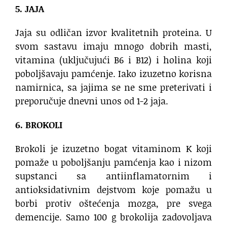
5. JAJA
Jaja su odličan izvor kvalitetnih proteina. U
svom sastavu imaju mnogo dobrih masti,
vitamina (uključujući B6 i B12) i holina koji
poboljšavaju pamćenje. Iako izuzetno korisna
namirnica, sa jajima se ne sme preterivati i
preporučuje dnevni unos od 1-2 jaja.
6. BROKOLI
Brokoli je izuzetno bogat vitaminom K koji
pomaže u poboljšanju pamćenja kao i nizom
supstanci sa antiinflamatornim i
antioksidativnim dejstvom koje pomažu u
borbi protiv oštećenja mozga, pre svega
demencije. Samo 100 g brokolija zadovoljava