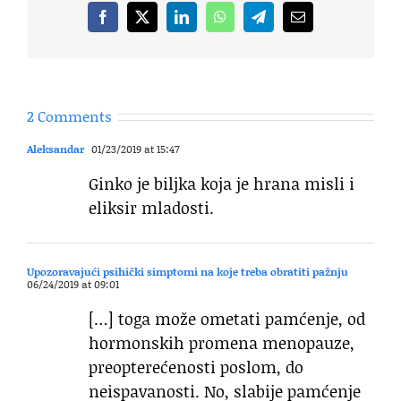
Facebook
X
LinkedIn
WhatsApp
Telegram
Email
2 Comments
Aleksandar
01/23/2019 at 15:47
Ginko je biljka koja je hrana misli i
eliksir mladosti.
Upozoravajući psihički simptomi na koje treba obratiti pažnju
06/24/2019 at 09:01
[…] toga može ometati pamćenje, od
hormonskih promena menopauze,
preopterećenosti poslom, do
neispavanosti. No, slabije pamćenje