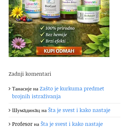
Zadnji komentari
Танасије
на
Zašto je kurkuma predmet
brojnih istraživanja
Шумaдинaц
на
Šta je svest i kako nastaje
Profesor
на
Šta je svest i kako nastaje