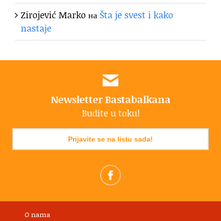
Zirojević Marko
на
Šta je svest i kako
nastaje
Newsletter Bastabalkana
Budite u toku!
Prijavite se na listu sada!
O nama