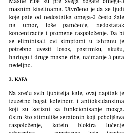
Masne ribe su pre svega bogate omega-3
masnim kiselinama. Utvrđeno je da se ljudi
koje pate od nedostatka omega-3 često žale
na umor, loše pamćenje, nedostatak
koncentracije i promene raspoloženje. Da bi
se eliminisali ovi simptomi u ishranu je
potrebno uvesti losos, pastrmku, skušu,
haringu i druge masne ribe, najmanje 3 puta
nedeljno.
3. KAFA
Na sreću svih ljubitelja kafe, ovaj napitak je
izuzetno bogat kofeinom i antioksidansima
koji su korisni za funkcionisanje mozga.
Osim što stimuliše seratonin koji poboljšava
raspoloženje, kofein blokira lučenje