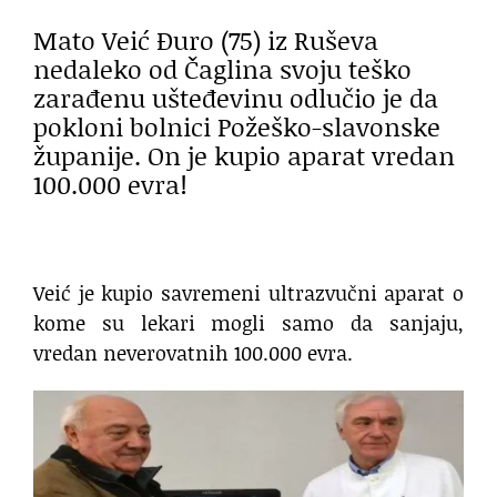
Mato Veić Đuro (75) iz Ruševa
nedaleko od Čaglina svoju teško
zarađenu ušteđevinu odlučio je da
pokloni bolnici Požeško-slavonske
županije. On je kupio aparat vredan
100.000 evra!
Veić je kupio savremeni ultrazvučni aparat o
kome su lekari mogli samo da sanjaju,
vredan neverovatnih 100.000 evra.