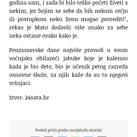
godina sam, i sada bi bilo teško početi živeti s
nekim, jer bojim se sebe da bih nekom rečju
ili postupkom neku ženu mogao povrediti“,
rekao je Mato dodavši više onako za sebe
neka ostane ovako kako je.
Penzionerske dane najviše provodi u svom
voćnjaku obilazeći jabuke koje je kalemio
kada je bio dete, bio je učenik petog razreda
osnovne škole, za njih kaže da su to njegovi
vršnjaci.
Izvor: 24sata.hr
Podeli priču preko socijalnih mreža!