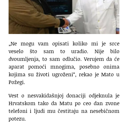
„Ne mogu vam opisati koliko mi je srce
veselo što sam to uradio. Nije bilo
dvoumljenja, to sam odlučio. Verujem da će
aparat pomoći mnogima, posebno onima
kojima su životi ugroženi“, rekao je Mato u
Požegi.
Vest o nesvakidašnjoj donaciji odjeknula je
Hrvatskom tako da Matu po ceo dan zvone
telefoni i ljudi mu čestitaju na nesebičnom
potezu.