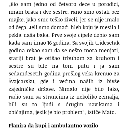
„Bio sam jedno od četvoro dece u porodici,
imam brata i dve sestre, rano smo ostali bez
majke, jako smo teško živeli, jer se nije imalo
od čega. Jeli smo domaći hleb koju je mesila i
pekla naša baka. Prve svoje cipele dobio sam
kada sam imao 16 godina. Sa svojih tridesetak
godina rekao sam da se nešto mora menjati,
stariji brat je otišao trbuhom za kruhom i
sestre su bile na tom putu i ja sam
sedamdesetih godina prošlog veka krenuo za
Švajcarsku, gde i većina naših iz bivše
zajedničke države. Nimalo nije bilo lako,
radio sam sa strancima iz nekoliko zemalja,
bili su to ljudi s drugim navikama i
običajima, jezik je bio problem“, ističe Mato.
Planira da kupi i ambulantno vozilo