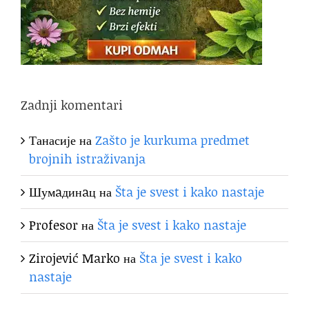
Zadnji komentari
Танасије
на
Zašto je kurkuma predmet
brojnih istraživanja
Шумaдинaц
на
Šta je svest i kako nastaje
Profesor
на
Šta je svest i kako nastaje
Zirojević Marko
на
Šta je svest i kako
nastaje