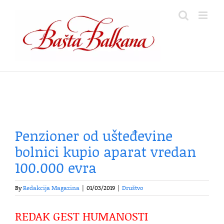
Skip
to
content
Penzioner od ušteđevine
bolnici kupio aparat vredan
100.000 evra
By
Redakcija Magazina
|
01/03/2019
|
Društvo
REDAK GEST HUMANOSTI