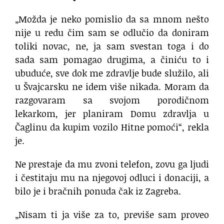
„Možda je neko pomislio da sa mnom nešto
nije u redu čim sam se odlučio da doniram
toliki novac, ne, ja sam svestan toga i do
sada sam pomagao drugima, a činiću to i
ubuduće, sve dok me zdravlje bude služilo, ali
u Švajcarsku ne idem više nikada. Moram da
razgovaram sa svojom porodičnom
lekarkom, jer planiram Domu zdravlja u
Čaglinu da kupim vozilo Hitne pomoći“, rekla
je.
Ne prestaje da mu zvoni telefon, zovu ga ljudi
i čestitaju mu na njegovoj odluci i donaciji, a
bilo je i bračnih ponuda čak iz Zagreba.
„Nisam ti ja više za to, previše sam proveo