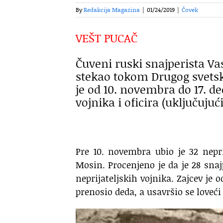
By
Redakcija Magazina
|
01/24/2019
|
Čovek
VEŠT PUCAČ
Čuveni ruski snajperista Vas
stekao tokom Drugog svetsko
je od 10. novembra do 17. de
vojnika i oficira (uključujući
Pre 10. novembra ubio je 32 nepri
Mosin. Procenjeno je da je 28 snaj
neprijateljskih vojnika. Zajcev je
prenosio deda, a usavršio se loveći 