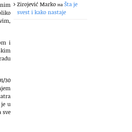
Zirojević Marko
на
Šta je
aznim
svest i kako nastaje
oliko
vim,
tom i
tskim
radu
1/30
anjem
atra
 je u
a sve