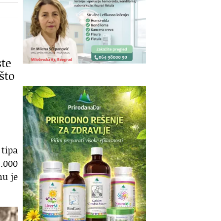
ste
što
 tipa
3.000
mu je