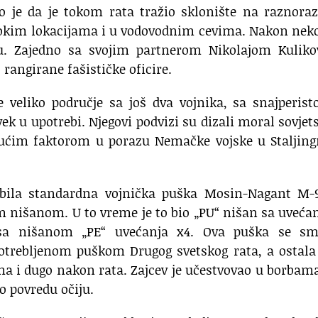
to je da je tokom rata tražio sklonište na raznor
isokim lokacijama i u vodovodnim cevima. Nakon nek
u. Zajedno sa svojim partnerom Nikolajom Kuliko
rangirane fašističke oficire.
je veliko područje sa još dva vojnika, sa snajperis
ek u upotrebi. Njegovi podvizi su dizali moral sovje
jućim faktorom u porazu Nemačke vojske u Staljing
e bila standardna vojnička puška Mosin-Nagant M-9
im nišanom. U to vreme je to bio „PU“ nišan sa uveć
n sa nišanom „PE“ uvećanja x4. Ova puška se sm
otrebljenom puškom Drugog svetskog rata, a ostala
a i dugo nakon rata. Zajcev je učestvovao u borbam
eo povredu očiju.