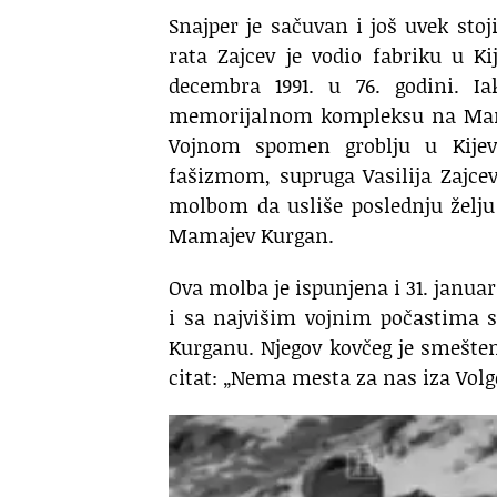
Snajper je sačuvan i još uvek sto
rata Zajcev je vodio fabriku u K
decembra 1991. u 76. godini. I
memorijalnom kompleksu na Mama
Vojnom spomen groblju u Kijev
fašizmom, supruga Vasilija Zajcev
molbom da usliše poslednju želju
Mamajev Kurgan.
Ova molba je ispunjena i 31. januar
i sa najvišim vojnim počastim
Kurganu. Njegov kovčeg je smešte
citat: „Nema mesta za nas iza Volg