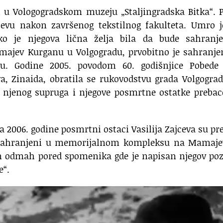
ji u Vologogradskom muzeju „Staljingradska Bitka“. 
ijevu nakon završenog tekstilnog fakulteta. Umro j
ako je njegova lična želja bila da bude sahranj
jev Kurganu u Volgogradu, prvobitno je sahranje
u. Godine 2005. povodom 60. godišnjice Pobede
a, Zinaida, obratila se rukovodstvu grada Volgogra
 njenog supruga i njegove posmrtne ostatke prebac
a 2006. godine posmrtni ostaci Vasilija Zajceva su pr
a sahranjeni u memorijalnom kompleksu na Mamaj
n odmah pored spomenika gde je napisan njegov poz
e“.