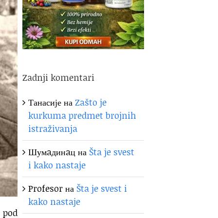
Zadnji komentari
Танасије
на
Zašto je
kurkuma predmet brojnih
istraživanja
Шумaдинaц
на
Šta je svest
i kako nastaje
Profesor
на
Šta je svest i
kako nastaje
 pod