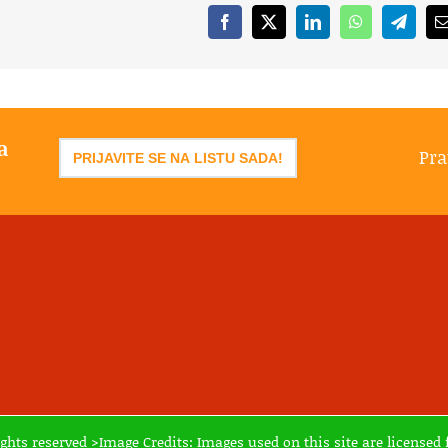
Facebook
X
LinkedIn
WhatsApp
Telegr
a
Pra
PRIJAVITE SE NA LISTU SADA!
ights reserved >Image Credits: Images used on this site are licens