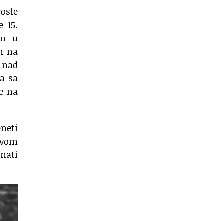
Posle
e 15.
en u
n na
 nad
da sa
e na
eneti
evom
nati