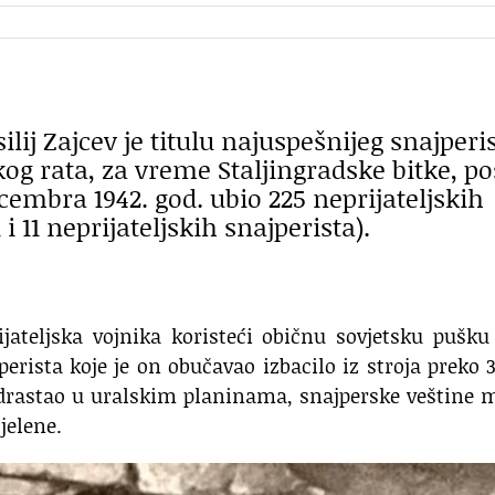
ilij Zajcev je titulu najuspešnijeg snajperi
g rata, za vreme Staljingradske bitke, po
cembra 1942. god. ubio 225 neprijateljskih
 i 11 neprijateljskih snajperista).
jateljska vojnika koristeći običnu sovjetsku pušku
perista koje je on obučavao izbacilo iz stroja preko 
 odrastao u uralskim planinama, snajperske veštine 
jelene.