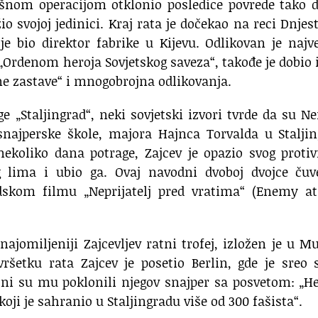
ešnom operacijom otklonio posledice povrede tako 
o svojoj jedinici. Kraj rata je dočekao na reci Dnjes
je bio direktor fabrike u Kijevu. Odlikovan je naj
Ordenom heroja Sovjetskog saveza“, takođe je dobio 
ne zastave“ i mnogobrojna odlikovanja.
 „Staljingrad“, neki sovjetski izvori tvrde da su N
najperske škole, majora Hajnca Torvalda u Staljin
 nekoliko dana potrage, Zajcev je opazio svog proti
g lima i ubio ga. Ovaj navodni dvoboj dvojce čuv
udskom filmu „Neprijatelj pred vratima“ (Enemy at
ajomiljeniji Zajcevljev ratni trofej, izložen je u M
šetku rata Zajcev je posetio Berlin, gde je sreo 
. Oni su mu poklonili njegov snajper sa posvetom: „H
koji je sahranio u Staljingradu više od 300 fašista“.