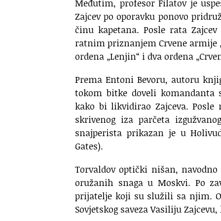
Međutim, profesor Filatov je usp
Zajcev po oporavku ponovo pridruži
činu kapetana. Posle rata Zajcev 
ratnim priznanjem Crvene armije „
ordena „Lenjin“ i dva ordena „Crve
Prema Entoni Bevoru, autoru knjige
tokom bitke doveli komandanta s
kako bi likvidirao Zajceva. Posle
skrivenog iza parčeta izgužvano
snajperista prikazan je u Holiv
Gates).
Torvaldov optički nišan, navodno n
oružanih snaga u Moskvi. Po zavr
prijatelje koji su služili sa njim
Sovjetskog saveza Vasiliju Zajcevu, 