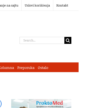
anje na sajtu
Uslovi korišćenja
Kontakt
Search
for:
Kolumna
Preporuka
Ostalo
)