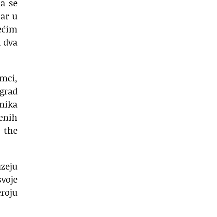
da se
tar u
većim
i dva
emci,
grad
vnika
enih
 the
uzeju
svoje
eroju