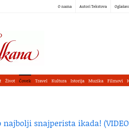
O nama
Autori Tekstova
Oglašav
t
Život
Čovek
Travel
Kultura
Istorija
Muzika
Filmovi
o najbolji snajperista ikada! (VIDEO