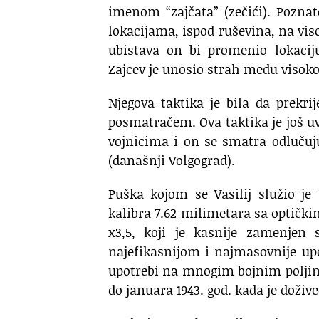
imenom “zajčata” (zečići). Pozna
lokacijama, ispod ruševina, na v
ubistava on bi promenio lokacij
Zajcev je unosio strah među visoko 
Njegova taktika je bila da prekri
posmatračem. Ova taktika je još uv
vojnicima i on se smatra odluču
(današnji Volgograd).
Puška kojom se Vasilij služio j
kalibra 7.62 milimetara sa optičk
x3,5, koji je kasnije zamenje
najefikasnijom i najmasovnije up
upotrebi na mnogim bojnim poljim
do januara 1943. god. kada je doživ