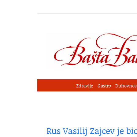
Skip
to
content
Zdravlje
Gastro
Duhovnos
Rus Vasilij Zajcev je bi