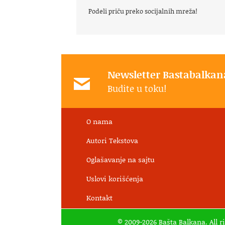
Podeli priču preko socijalnih mreža!
Newsletter Bastabalkan
Budite u toku!
O nama
Autori Tekstova
Oglašavanje na sajtu
Uslovi korišćenja
Kontakt
© 2009-2026 Bašta Balkana. All r