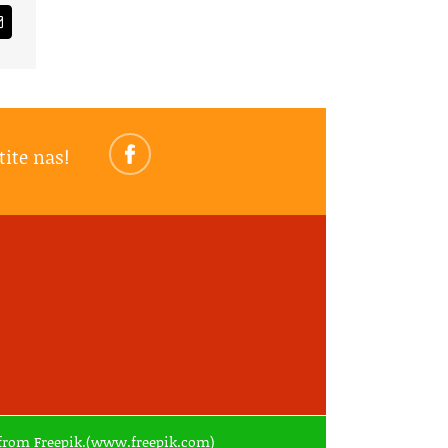
am
Email
tite nas!
ed from Freepik.(www.freepik.com)