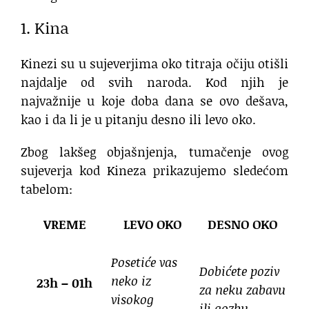
1. Kina
Kinezi su u sujeverjima oko titraja očiju otišli
najdalje od svih naroda. Kod njih je
najvažnije u koje doba dana se ovo dešava,
kao i da li je u pitanju desno ili levo oko.
Zbog lakšeg objašnjenja, tumačenje ovog
sujeverja kod Kineza prikazujemo sledećom
tabelom:
VREME
LEVO OKO
DESNO OKO
Posetiće vas
Dobićete poziv
neko iz
23h – 01h
za neku zabavu
visokog
ili gozbu