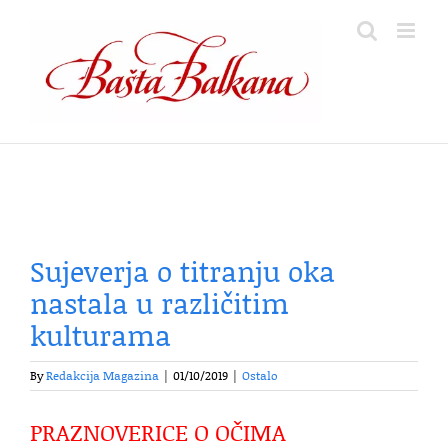
Skip
to
content
Sujeverja o titranju oka
nastala u različitim
kulturama
By
Redakcija Magazina
|
01/10/2019
|
Ostalo
PRAZNOVERICE O OČIMA