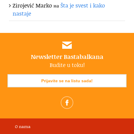
Zirojević Marko
на
Šta je svest i kako
nastaje
Newsletter Bastabalkana
Budite u toku!
Prijavite se na listu sada!
O nama