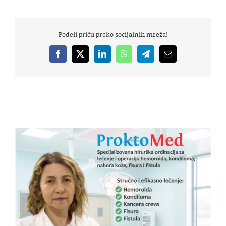
Podeli priču preko socijalnih mreža!
Facebook
X
LinkedIn
WhatsApp
Telegram
Email