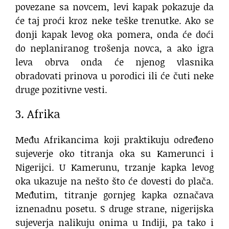
povezane sa novcem, levi kapak pokazuje da
će taj proći kroz neke teške trenutke. Ako se
donji kapak levog oka pomera, onda će doći
do neplaniranog trošenja novca, a ako igra
leva obrva onda će njenog vlasnika
obradovati prinova u porodici ili će čuti neke
druge pozitivne vesti.
3. Afrika
Među Afrikancima koji praktikuju određeno
sujeverje oko titranja oka su Kamerunci i
Nigerijci. U Kamerunu, trzanje kapka levog
oka ukazuje na nešto što će dovesti do plača.
Međutim, titranje gornjeg kapka označava
iznenadnu posetu. S druge strane, nigerijska
sujeverja nalikuju onima u Indiji, pa tako i