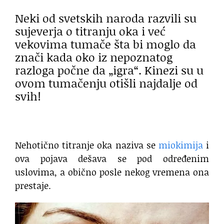
Neki od svetskih naroda razvili su
sujeverja o titranju oka i već
vekovima tumače šta bi moglo da
znači kada oko iz nepoznatog
razloga počne da „igra“. Kinezi su u
ovom tumačenju otišli najdalje od
svih!
Nehotično titranje oka naziva se
miokimija
i
ova pojava dešava se pod određenim
uslovima, a obično posle nekog vremena ona
prestaje.