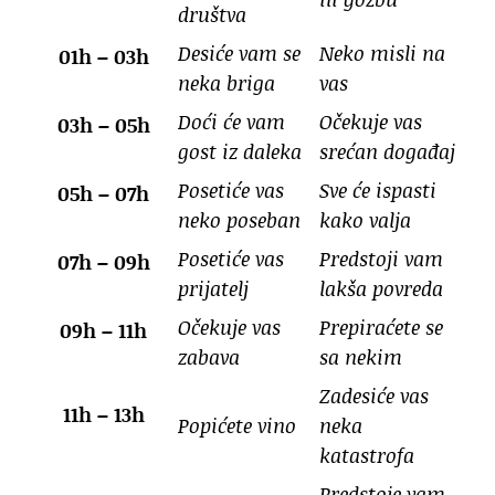
društva
Desiće vam se
Neko misli na
01h – 03h
neka briga
vas
Doći će vam
Očekuje vas
03h – 05h
gost iz daleka
srećan događaj
Posetiće vas
Sve će ispasti
05h – 07h
neko poseban
kako valja
Posetiće vas
Predstoji vam
07h – 09h
prijatelj
lakša povreda
Očekuje vas
Prepiraćete se
09h – 11h
zabava
sa nekim
Zadesiće vas
11h – 13h
Popićete vino
neka
katastrofa
Predstoje vam