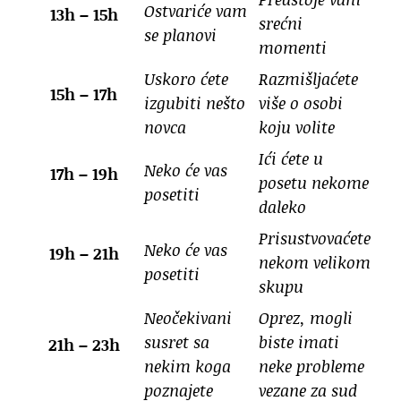
Ostvariće vam
13h – 15h
srećni
se planovi
momenti
Uskoro ćete
Razmišljaćete
15h – 17h
izgubiti nešto
više o osobi
novca
koju volite
Ići ćete u
Neko će vas
17h – 19h
posetu nekome
posetiti
daleko
Prisustvovaćete
Neko će vas
19h – 21h
nekom velikom
posetiti
skupu
Neočekivani
Oprez, mogli
susret sa
biste imati
21h – 23h
nekim koga
neke probleme
poznajete
vezane za sud