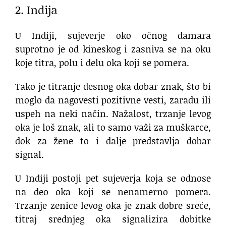
2. Indija
U Indiji, sujeverje oko očnog damara
suprotno je od kineskog i zasniva se na oku
koje titra, polu i delu oka koji se pomera.
Tako je titranje desnog oka dobar znak, što bi
moglo da nagovesti pozitivne vesti, zaradu ili
uspeh na neki način. Nažalost, trzanje levog
oka je loš znak, ali to samo važi za muškarce,
dok za žene to i dalje predstavlja dobar
signal.
U Indiji postoji pet sujeverja koja se odnose
na deo oka koji se nenamerno pomera.
Trzanje zenice levog oka je znak dobre sreće,
titraj srednjeg oka signalizira dobitke