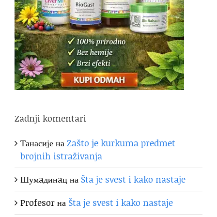
Zadnji komentari
Танасије
на
Zašto je kurkuma predmet
brojnih istraživanja
Шумaдинaц
на
Šta je svest i kako nastaje
Profesor
на
Šta je svest i kako nastaje