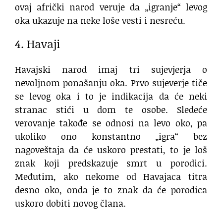
ovaj afrički narod veruje da „igranje“ levog
oka ukazuje na neke loše vesti i nesreću.
4. Havaji
Havajski narod imaj tri sujevjerja o
nevoljnom ponašanju oka. Prvo sujeverje tiče
se levog oka i to je indikacija da će neki
stranac stići u dom te osobe. Sledeće
verovanje takođe se odnosi na levo oko, pa
ukoliko ono konstantno „igra“ bez
nagoveštaja da će uskoro prestati, to je loš
znak koji predskazuje smrt u porodici.
Međutim, ako nekome od Havajaca titra
desno oko, onda je to znak da će porodica
uskoro dobiti novog člana.