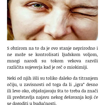
S obzirom na to da je ovo stanje neprirodno i
ne može se kontrolisati ljudskom voljom,
mnogi narodi su tokom vekova razvili
različita sujeverja kad je reč o miokimiji.
Neki od njih išli su toliko daleko da titranjem
očiju, u zavisnosti od toga da li „igra“ desno
ili levo oko, objašnjavaju šta to treba da znači
ili predstavlja najavu nekog dešavanja koji će
se dogoditi u budućnosti.