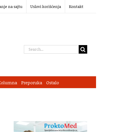
anje na sajtu
Uslovi korišćenja
Kontakt
Search
for:
Kolumna
Preporuka
Ostalo