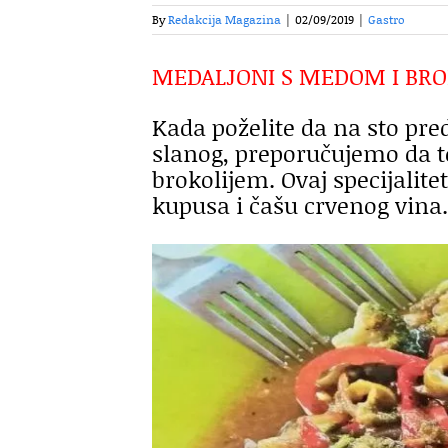
By
Redakcija Magazina
|
02/09/2019
|
Gastro
MEDALJONI S MEDOM I BR
Kada poželite da na sto pred
slanog, preporučujemo da t
brokolijem. Ovaj specijalite
kupusa i čašu crvenog vina.