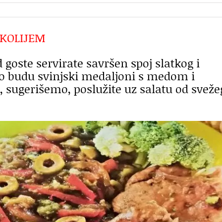
OKOLIJEM
 goste servirate savršen spoj slatkog i
o budu svinjski medaljoni s medom i
t, sugerišemo, poslužite uz salatu od sveže