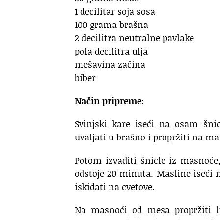
1 decilitar soja sosa
100 grama brašna
2 decilitra neutralne pavlake
pola decilitra ulja
mešavina začina
biber
Način pripreme:
Svinjski kare iseći na osam šnic
uvaljati u brašno i propržiti na m
Potom izvaditi šnicle iz masnoće
odstoje 20 minuta. Masline iseći n
iskidati na cvetove.
Na masnoći od mesa propržiti lu