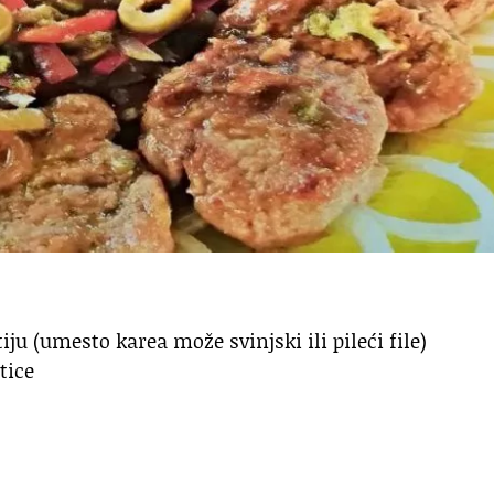
ju (umesto karea može svinjski ili pileći file)
tice