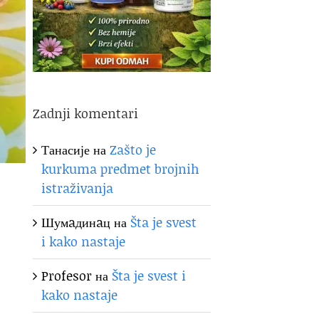
Zadnji komentari
Танасије
на
Zašto je
kurkuma predmet brojnih
istraživanja
Шумaдинaц
на
Šta je svest
i kako nastaje
Profesor
на
Šta je svest i
kako nastaje