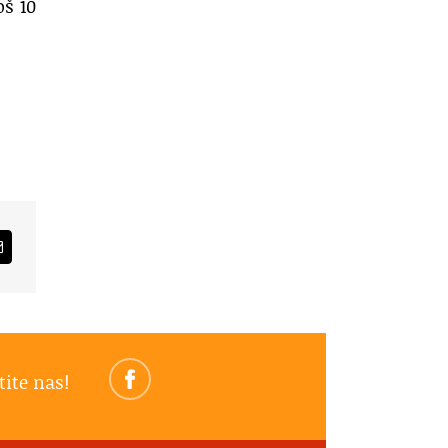
oš 10
am
Email
tite nas!