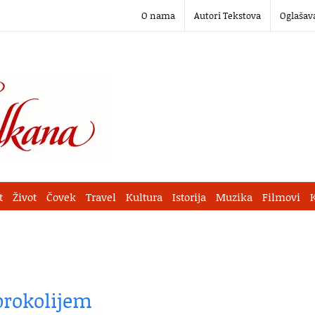
O nama
Autori Tekstova
Oglašav
t
Život
Čovek
Travel
Kultura
Istorija
Muzika
Filmovi
brokolijem