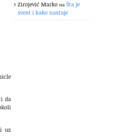
Zirojević Marko
на
Šta je
svest i kako nastaje
nicle
ti da
okoli
i uz