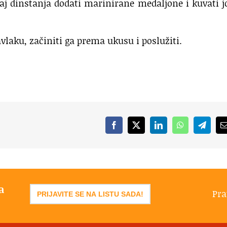
aj dinstanja dodati marinirane medaljone i kuvati j
vlaku, začiniti ga prema ukusu i poslužiti.
Facebook
X
LinkedIn
WhatsApp
Telegr
a
Pra
PRIJAVITE SE NA LISTU SADA!