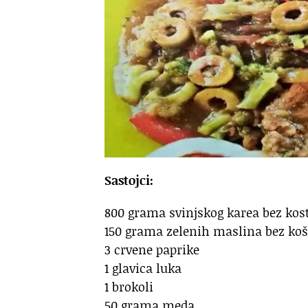
Sastojci:
800 grama svinjskog karea bez kosti
150 grama zelenih maslina bez koš
3 crvene paprike
1 glavica luka
1 brokoli
50 grama meda