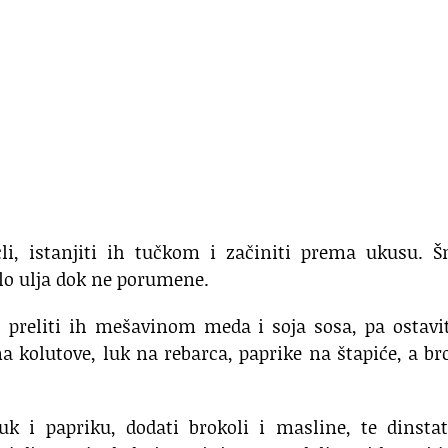
li, istanjiti ih tučkom i začiniti prema ukusu. Š
alo ulja dok ne porumene.
, preliti ih mešavinom meda i soja sosa, pa ostavi
a kolutove, luk na rebarca, paprike na štapiće, a br
k i papriku, dodati brokoli i masline, te dinstat