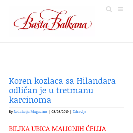
Skip
to
content
Koren kozlaca sa Hilandara
odličan je u tretmanu
karcinoma
By
Redakcija Magazina
|
03/26/2019
|
Zdravlje
BILJKA UBICA MALIGNIH ĆELIJA