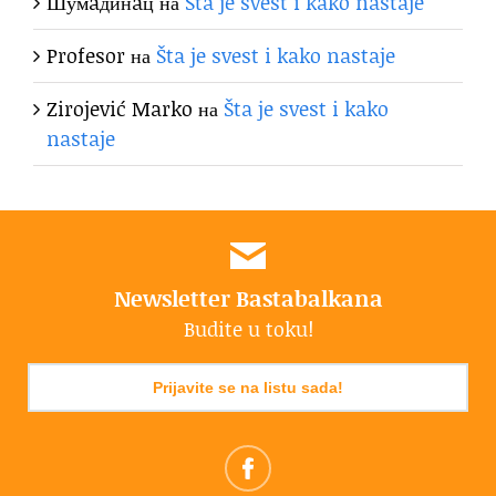
Шумaдинaц
на
Šta je svest i kako nastaje
Profesor
на
Šta je svest i kako nastaje
Zirojević Marko
на
Šta je svest i kako
nastaje
Newsletter Bastabalkana
Budite u toku!
Prijavite se na listu sada!