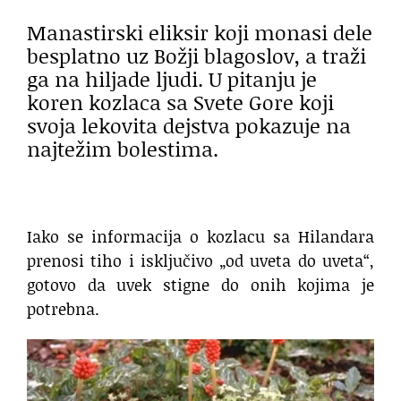
Manastirski eliksir koji monasi dele
besplatno uz Božji blagoslov, a traži
ga na hiljade ljudi. U pitanju je
koren kozlaca sa Svete Gore koji
svoja lekovita dejstva pokazuje na
najtežim bolestima.
Iako se informacija o kozlacu sa Hilandara
prenosi tiho i isključivo „od uveta do uveta“,
gotovo da uvek stigne do onih kojima je
potrebna.