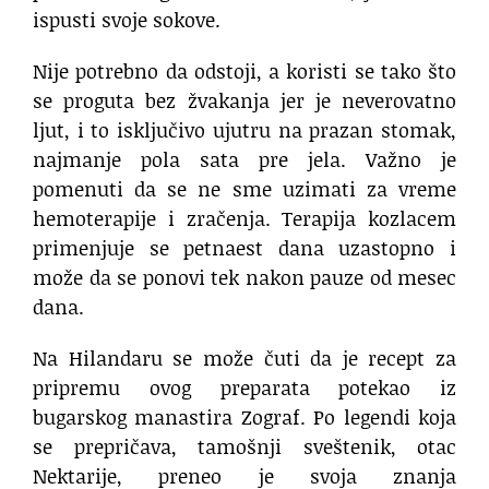
ispusti svoje sokove.
Nije potrebno da odstoji, a koristi se tako što
se proguta bez žvakanja jer je neverovatno
ljut, i to isključivo ujutru na prazan stomak,
najmanje pola sata pre jela. Važno je
pomenuti da se ne sme uzimati za vreme
hemoterapije i zračenja. Terapija kozlacem
primenjuje se petnaest dana uzastopno i
može da se ponovi tek nakon pauze od mesec
dana.
Na Hilandaru se može čuti da je recept za
pripremu ovog preparata potekao iz
bugarskog manastira Zograf. Po legendi koja
se prepričava, tamošnji sveštenik, otac
Nektarije, preneo je svoja znanja