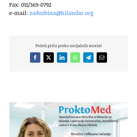
Fax: 011/369-0792
e-mail:
zaduzbina@hilandar.org
Podeli priču preko socijalnih mreža!
Facebook
X
LinkedIn
WhatsApp
Telegram
Email