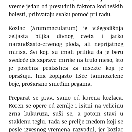
vreme jedan od presudnih faktora kod teških
bolesti, prihvataju svaku pomoć pri radu.
Kozlac (Arummaculatum) je višegodišnja
zeljasta biljka divnog cveta i jarko
narandžasto-crvenog ploda, ali neprijatnog
mirisa. Svi koji su imali priliku da je beru
svedoče da zapravo miriše na trulo meso, što
je posebna poslastica za insekte koji je
oprašuju. Ima kopljasto lišće tamnozelene
boje, prošarano smeđim pegama.
Preparat se pravi samo od korena kozlaca.
Koren se opere od zemlje i isitni na veličinu
zrna kukuruza, suši se, a potom stavi u
staklenu teglu. Tada se prelije medom koji se
posle izvesnog vremena razvodni, jer kozlac