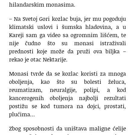
hilandarskim monasima.
– Na Svetoj Gori kozlac buja, jer mu pogoduju
klimatski uslovi i šumska hladovina, a u
Kareji sam ga video sa ogromnim lišćem, te
nije čudno što su monasi istraživali
prednosti koje može da pruži ova biljka –
rekao je otac Nektarije.
Monasi tvrde da se kozlac koristi za mnoga
oboljenja, kao što su bolesti želuca,
reumatizam, neuralgije, polipi, a kod
kancerogenih oboljenja najbolji rezultati
postižu se kod tumora na dojci, prostati,
plućima…
Zbog sposobnosti da uništava maligne ćelije