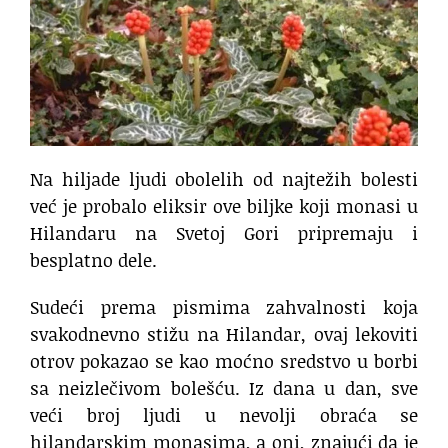
Na hiljade ljudi obolelih od najtežih bolesti
već je probalo eliksir ove biljke koji monasi u
Hilandaru na Svetoj Gori pripremaju i
besplatno dele.
Sudeći prema pismima zahvalnosti koja
svakodnevno stižu na Hilandar, ovaj lekoviti
otrov pokazao se kao moćno sredstvo u borbi
sa neizlečivom bolešću. Iz dana u dan, sve
veći broj ljudi u nevolji obraća se
hilandarskim monasima, a oni, znajući da je