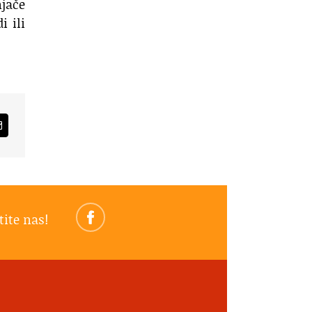
njače
i ili
am
Email
tite nas!