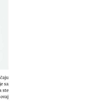
čaju
je sa
a ste
 ovaj