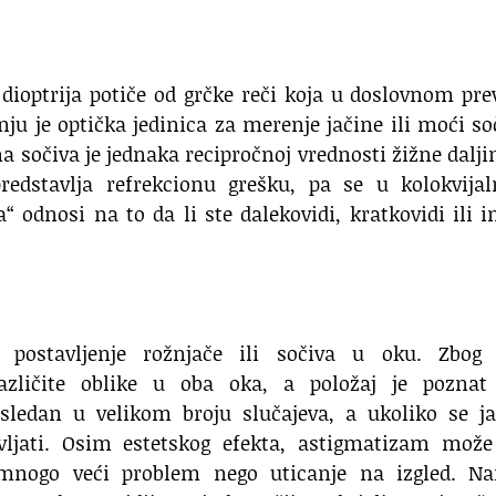
 dioptrija potiče od grčke reči koja u doslovnom pr
anju je optička jedinica za merenje jačine ili moći so
na sočiva je jednaka recipročnoj vrednosti žižne dalji
redstavlja refrekcionu grešku, pa se u kolokvija
ja“ odnosi na to da li ste dalekovidi, kratkovidi ili 
 postavljenje rožnjače ili sočiva u oku. Zbog 
različite oblike u oba oka, a položaj je poznat
sledan u velikom broju slučajeva, a ukoliko se ja
ljati. Osim estetskog efekta, astigmatizam može 
 mnogo veći problem nego uticanje na izgled. Na