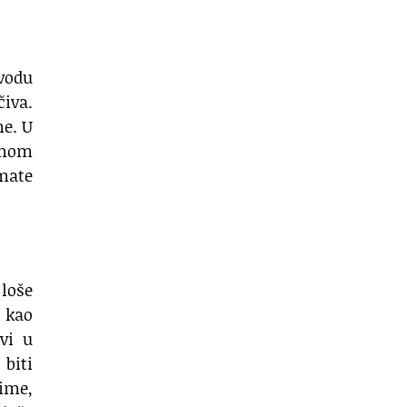
evodu
čiva.
ne. U
lnom
imate
loše
 kao
vi u
biti
ime,