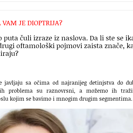
A VAM JE DIOPTRIJA?
uta čuli izraze iz naslova. Da li ste se i
i drugi oftamološki pojmovi zaista znače, k
iraju?
 javljaju sa očima od najranijeg detinjstva do du
ovih problema su raznovrsni, a možemo ih traži
oslu kojim se bavimo i mnogim drugim segmentima.