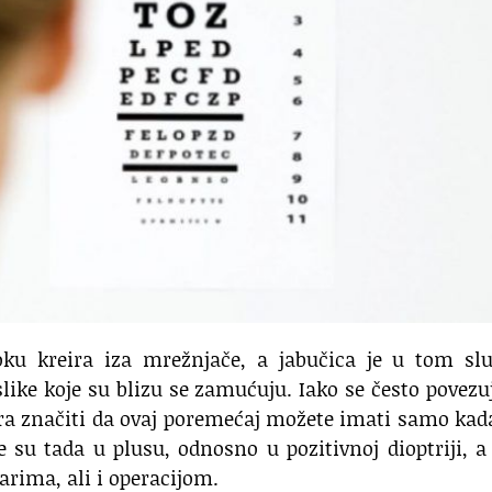
ku kreira iza mrežnjače, a jabučica je u tom slu
like koje su blizu se zamućuju. Iako se često povezu
a značiti da ovaj poremećaj možete imati samo kad
e su tada u plusu, odnosno u pozitivnoj dioptriji, a
arima, ali i operacijom.