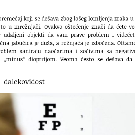
remećaj koji se dešava zbog lošeg lomljenja zraka u
sto u mrežnjači. Ovakvo oštećenje znači da ćete v
 će udaljeni objekti da vam prave problem i videće
čna jabučica je duža, a rožnjača je izbočena. Oftam
roblem saniraju naočarima i sočivima sa negati
 „minus“ dioptrijom. Veoma često se dešava da 
– dalekovidost