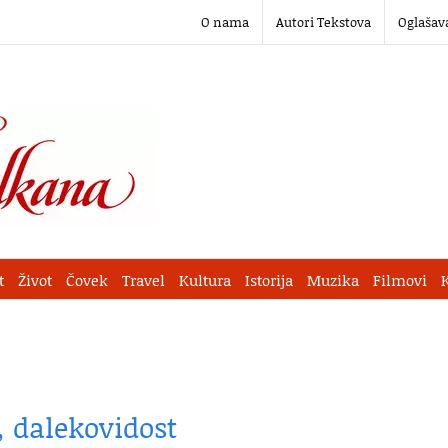
O nama
Autori Tekstova
Oglašav
t
Život
Čovek
Travel
Kultura
Istorija
Muzika
Filmovi
, dalekovidost