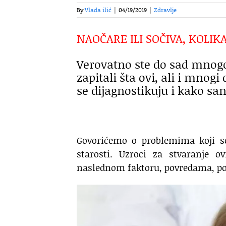
By
Vlada ilić
|
04/19/2019
|
Zdravlje
NAOČARE ILI SOČIVA, KOLIK
Verovatno ste do sad mnogo p
zapitali šta ovi, ali i mnog
se dijagnostikuju i kako san
Govorićemo o problemima koji se
starosti. Uzroci za stvaranje 
naslednom faktoru, povredama, p