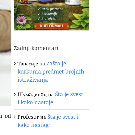
Zadnji komentari
Танасије
на
Zašto je
kurkuma predmet brojnih
istraživanja
Шумaдинaц
на
Šta je svest
i kako nastaje
u od
Profesor
на
Šta je svest i
kako nastaje