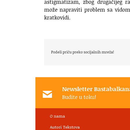
astigmatizam, zbog drugačijeg ra
može napraviti problem sa vidom, 
kratkovidi.
Podeli priču preko socijalnih mreža!
Newsletter Bastabalkan
Budite u toku!
O nama
Autori Tekstova