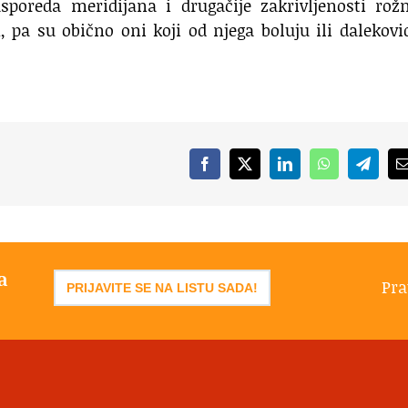
sporeda meridijana i drugačije zakrivljenosti rož
pa su obično oni koji od njega boluju ili dalekovid
Facebook
X
LinkedIn
WhatsApp
Telegr
a
Pra
PRIJAVITE SE NA LISTU SADA!