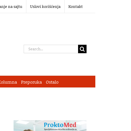
anje na sajtu
Uslovi korišćenja
Kontakt
Search
for:
Kolumna
Preporuka
Ostalo