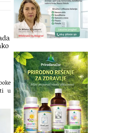
kada
ako
boke
ti u