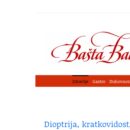
Skip
to
content
Zdravlje
Gastro
Duhovnos
Dioptrija, kratkovidost