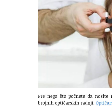
Pre nego što počnete da nosite 
brojnih optičarskih radnji.
Optičar