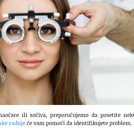
naočare ili sočiva, preporučujemo da posetite nek
ske radnje
će vam pomoći da identifikujete problem.