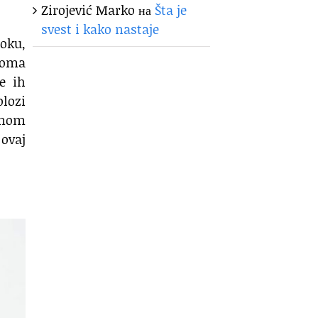
Zirojević Marko
на
Šta je
svest i kako nastaje
 oku,
eoma
te ih
olozi
vnom
ovaj