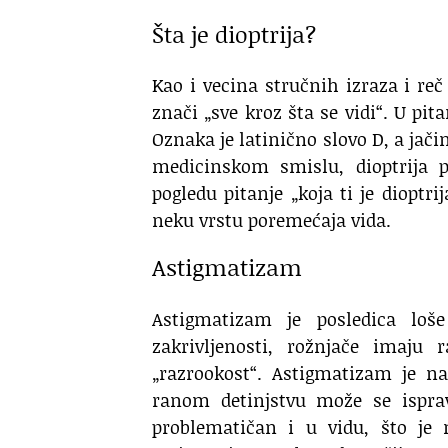
Šta je dioptrija?
Kao i vecina stručnih izraza i reč
znači „sve kroz šta se vidi“. U pit
Oznaka je latinično slovo D, a jači
medicinskom smislu, dioptrija p
pogledu pitanje „koja ti je dioptri
neku vrstu poremećaja vida.
Astigmatizam
Astigmatizam je posledica loše
zakrivljenosti, rožnjače imaju 
„razrookost“. Astigmatizam je na
ranom detinjstvu može se isprav
problematičan i u vidu, što je