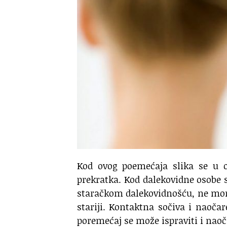
Kod ovog poemećaja slika se u o
prekratka. Kod dalekovidne osobe s
staračkom dalekovidnošću, ne mor
stariji. Kontaktna sočiva i naočar
poremećaj se može ispraviti i naoč