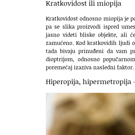
Kratkovidost ili miopija
Kratkovidost odnosno miopija je po
pa se slika proizvodi ispred ume
jasno videti bliske objekte, ali
zamućeno. Kod kratkovidih ljudi o
tada bivaju prinuđeni da vam p
dioptrijom, odnosno popučarnom
poremećaj izaziva nasledni faktor.
Hiperopija, hipermetropija 