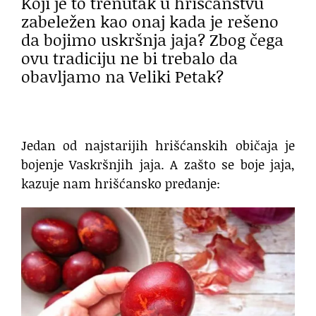
Koji je to trenutak u hrišćanstvu
zabeležen kao onaj kada je rešeno
da bojimo uskršnja jaja? Zbog čega
ovu tradiciju ne bi trebalo da
obavljamo na Veliki Petak?
Jedan od najstarijih hrišćanskih običaja je
bojenje Vaskršnjih jaja. A zašto se boje jaja,
kazuje nam hrišćansko predanje: