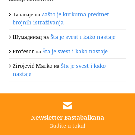
Танасије
на
Zašto je kurkuma predmet
brojnih istraživanja
Шумaдинaц
на
Šta je svest i kako nastaje
Profesor
на
Šta je svest i kako nastaje
Zirojević Marko
на
Šta je svest i kako
nastaje
Newsletter Bastabalkana
Budite u toku!