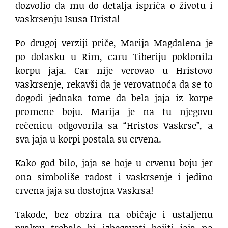
dozvolio da mu do detalja ispriča o životu i
vaskrsenju Isusa Hrista!
Po drugoj verziji priče, Marija Magdalena je
po dolasku u Rim, caru Tiberiju poklonila
korpu jaja. Car nije verovao u Hristovo
vaskrsenje, rekavši da je verovatnoća da se to
dogodi jednaka tome da bela jaja iz korpe
promene boju. Marija je na tu njegovu
rečenicu odgovorila sa “Hristos Vaskrse”, a
sva jaja u korpi postala su crvena.
Kako god bilo, jaja se boje u crvenu boju jer
ona simboliše radost i vaskrsenje i jedino
crvena jaja su dostojna Vaskrsa!
Takođe, bez obzira na običaje i ustaljenu