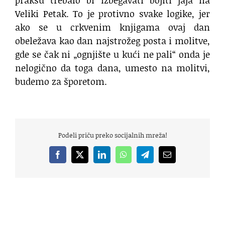
praksu trebalo bi izbegavati bojiti jaja na
Veliki Petak. To je protivno svake logike, jer
ako se u crkvenim knjigama ovaj dan
obeležava kao dan najstrožeg posta i molitve,
gde se čak ni „ognjište u kući ne pali“ onda je
nelogično da toga dana, umesto na molitvi,
budemo za šporetom.
Podeli priču preko socijalnih mreža!
Facebook
X
LinkedIn
WhatsApp
Telegram
Email