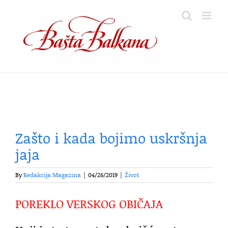
Skip
to
content
Zašto i kada bojimo uskršnja
jaja
By
Redakcija Magazina
|
04/26/2019
|
Život
POREKLO VERSKOG OBIČAJA