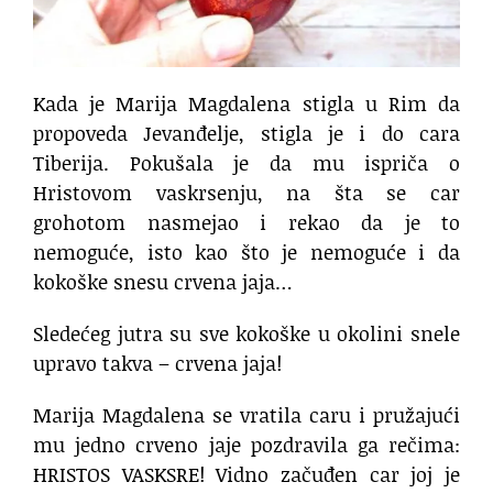
Kada je Marija Magdalena stigla u Rim da
propoveda Jevanđelje, stigla je i do cara
Tiberija. Pokušala je da mu ispriča o
Hristovom vaskrsenju, na šta se car
grohotom nasmejao i rekao da je to
nemoguće, isto kao što je nemoguće i da
kokoške snesu crvena jaja…
Sledećeg jutra su sve kokoške u okolini snele
upravo takva – crvena jaja!
Marija Magdalena se vratila caru i pružajući
mu jedno crveno jaje pozdravila ga rečima:
HRISTOS VASKSRE! Vidno začuđen car joj je