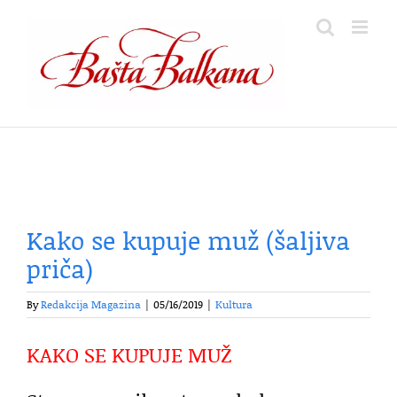
Skip
to
content
Kako se kupuje muž (šaljiva
priča)
By
Redakcija Magazina
|
05/16/2019
|
Kultura
KAKO SE KUPUJE MUŽ