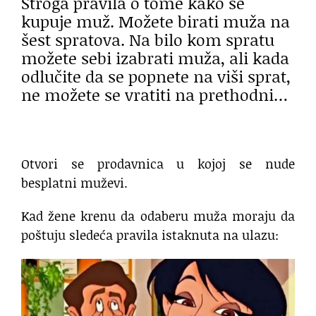
Stroga pravila o tome kako se
kupuje muž. Možete birati muža na
šest spratova. Na bilo kom spratu
možete sebi izabrati muža, ali kada
odlučite da se popnete na viši sprat,
ne možete se vratiti na prethodni…
Otvori se prodavnica u kojoj se nude
besplatni muževi.
Kad žene krenu da odaberu muža moraju da
poštuju sledeća pravila istaknuta na ulazu: