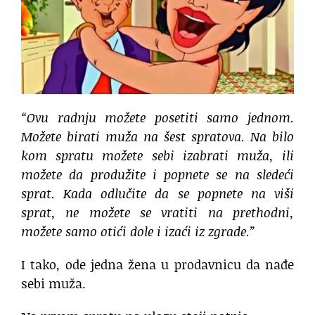
“Ovu radnju možete posetiti samo jednom.
Možete birati muža na šest spratova. Na bilo
kom spratu možete sebi izabrati muža, ili
možete da produžite i popnete se na sledeći
sprat. Kada odlučite da se popnete na viši
sprat, ne možete se vratiti na prethodni,
možete samo otići dole i izaći iz zgrade.”
I tako, ode jedna žena u prodavnicu da nađe
sebi muža.