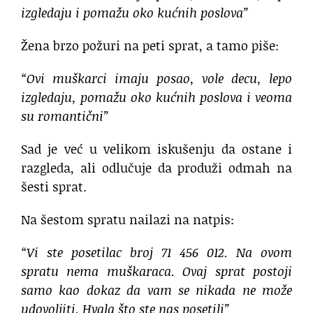
izgledaju i pomažu oko kućnih poslova”
Žena brzo požuri na peti sprat, a tamo piše:
“Ovi muškarci imaju posao, vole decu, lepo
izgledaju, pomažu oko kućnih poslova i veoma
su romantični”
Sad je već u velikom iskušenju da ostane i
razgleda, ali odlučuje da produži odmah na
šesti sprat.
Na šestom spratu nailazi na natpis:
“Vi ste posetilac broj 71 456 012. Na ovom
spratu nema muškaraca. Ovaj sprat postoji
samo kao dokaz da vam se nikada ne može
udovoljiti. Hvala što ste nas posetili”