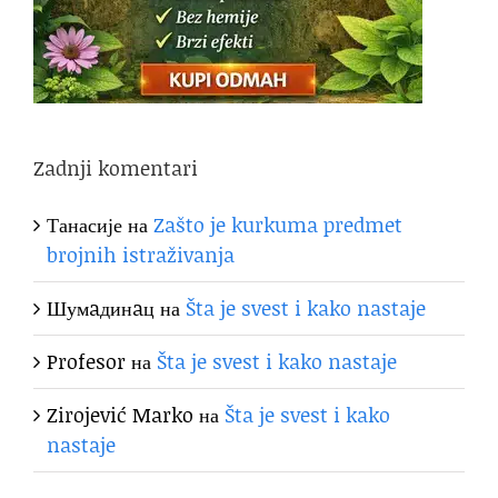
Zadnji komentari
Танасије
на
Zašto je kurkuma predmet
brojnih istraživanja
Шумaдинaц
на
Šta je svest i kako nastaje
Profesor
на
Šta je svest i kako nastaje
Zirojević Marko
на
Šta je svest i kako
nastaje