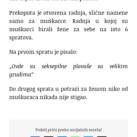
Prekoputa je otvorena radnja, slične namene
samo za muškarce. Radnja u kojoj su
muškarci birali žene za sebe na isto 6
spratova.
Na prvom spratu je pisalo:
„Ovde su seksepilne plavuše sa velikim
grudima“
Do drugog sprata u potrazi za ženom niko od
muškaraca nikada nije stigao.
Podeli priču preko socijalnih mreža!