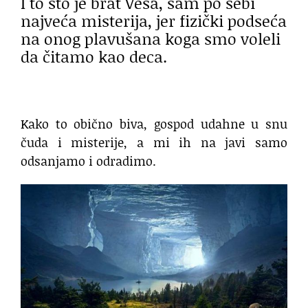
I to što je brat Vesa, sam po sebi
najveća misterija, jer fizički podseća
na onog plavušana koga smo voleli
da čitamo kao deca.
Kako to obično biva, gospod udahne u snu
čuda i misterije, a mi ih na javi samo
odsanjamo i odradimo.