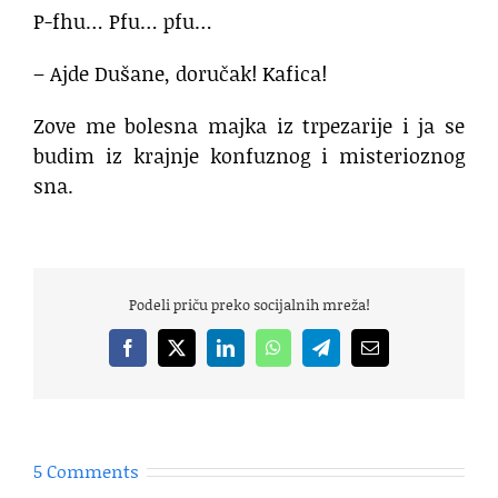
P-fhu… Pfu… pfu…
– Ajde Dušane, doručak! Kafica!
Zove me bolesna majka iz trpezarije i ja se
budim iz krajnje konfuznog i misterioznog
sna.
Podeli priču preko socijalnih mreža!
Facebook
X
LinkedIn
WhatsApp
Telegram
Email
5 Comments