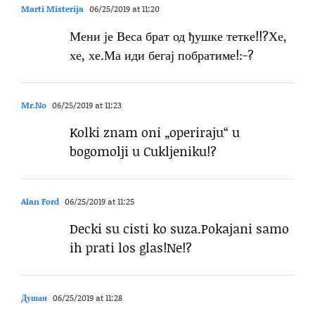
Marti Misterija
06/25/2019 at 11:20
Мени је Веса брат од ђушке тетке!!?Хе,
хе, хе.Ма иди бегај побратиме!:-?
Mr.No
06/25/2019 at 11:23
Kolki znam oni „operiraju“ u
bogomolji u Cukljeniku!?
Alan Ford
06/25/2019 at 11:25
Decki su cisti ko suza.Pokajani samo
ih prati los glas!Ne!?
Душан
06/25/2019 at 11:28