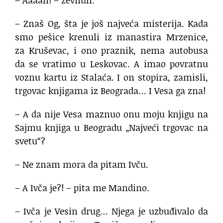
– Aaaah! – zevnuh.
– Znaš Og, šta je još najveća misterija. Kada
smo pešice krenuli iz manastira Mrzenice,
za Kruševac, i ono praznik, nema autobusa
da se vratimo u Leskovac. A imao povratnu
voznu kartu iz Stalaća. I on stopira, zamisli,
trgovac knjigama iz Beograda… I Vesa ga zna!
– A da nije Vesa maznuo onu moju knjigu na
Sajmu knjiga u Beogradu „Najveći trgovac na
svetu“?
– Ne znam mora da pitam Ivču.
– A Ivča je?! – pita me Mandino.
– Ivča je Vesin drug… Njega je uzbuđivalo da