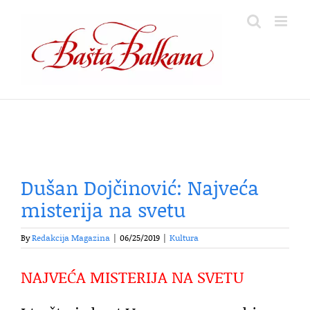
Skip
to
content
Dušan Dojčinović: Najveća
misterija na svetu
By
Redakcija Magazina
|
06/25/2019
|
Kultura
NAJVEĆA MISTERIJA NA SVETU