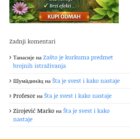
Zadnji komentari
Танасије
на
Zašto je kurkuma predmet
brojnih istraživanja
Шумaдинaц
на
Šta je svest i kako nastaje
Profesor
на
Šta je svest i kako nastaje
Zirojević Marko
на
Šta je svest i kako
nastaje