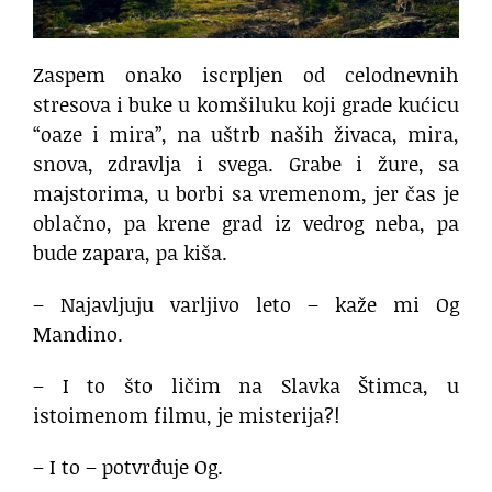
Zaspem onako iscrpljen od celodnevnih
stresova i buke u komšiluku koji grade kućicu
“oaze i mira”, na uštrb naših živaca, mira,
snova, zdravlja i svega. Grabe i žure, sa
majstorima, u borbi sa vremenom, jer čas je
oblačno, pa krene grad iz vedrog neba, pa
bude zapara, pa kiša.
– Najavljuju varljivo leto – kaže mi Og
Mandino.
– I to što ličim na Slavka Štimca, u
istoimenom filmu, je misterija?!
– I to – potvrđuje Og.