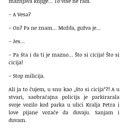
mažnjava knjige… To više ne radi.
– A Vesa?
– On? Pa ne znam… Možda, gužva je…
– Jes…
– Pa šta i da ti je mazno… Što si cicija! Što si
cicija!
– Stop milicija.
Ali ja to čujem, u snu kao „što si cicija“?! A u
stvari, saobraćajna policija je parkirarala
svoje vozilo kod parka u ulici Kralja Petra i
love pijane vozače da duvaju. Sanjam i
duvam.