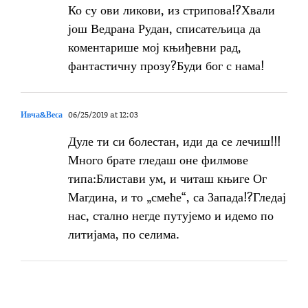
Ко су ови ликови, из стрипова!?Хвали
још Ведрана Рудан, списатељица да
коментарише мој књиђевни рад,
фантастичну прозу?Буди бог с нама!
Ивча&Веса
06/25/2019 at 12:03
Дуле ти си болестан, иди да се лечиш!!!
Много брате гледаш оне филмове
типа:Блистави ум, и читаш књиге Ог
Магдина, и то „смеће“, са Запада!?Гледај
нас, стално негде путујемо и идемо по
литијама, по селима.