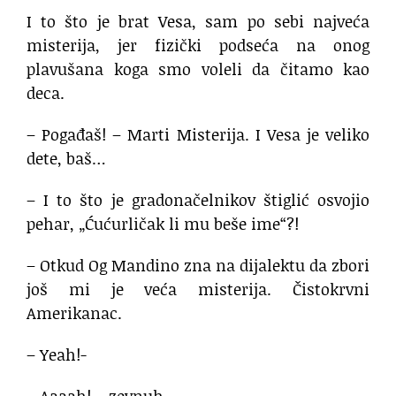
I to što je brat Vesa, sam po sebi najveća
misterija, jer fizički podseća na onog
plavušana koga smo voleli da čitamo kao
deca.
– Pogađaš! – Marti Misterija. I Vesa je veliko
dete, baš…
– I to što je gradonačelnikov štiglić osvojio
pehar, „Ćućurličak li mu beše ime“?!
– Otkud Og Mandino zna na dijalektu da zbori
još mi je veća misterija. Čistokrvni
Amerikanac.
– Yeah!-