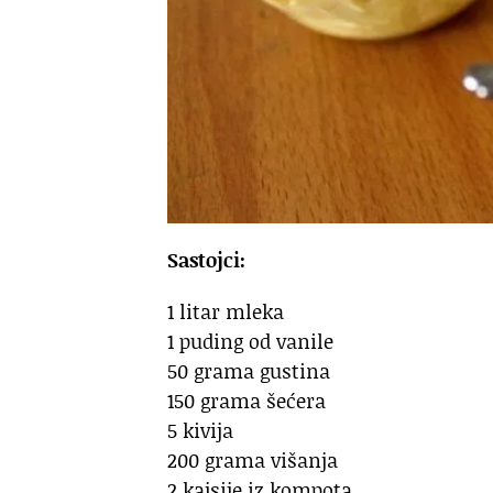
Sastojci:
1 litar mleka
1 puding od vanile
50 grama gustina
150 grama šećera
5 kivija
200 grama višanja
2 kajsije iz kompota