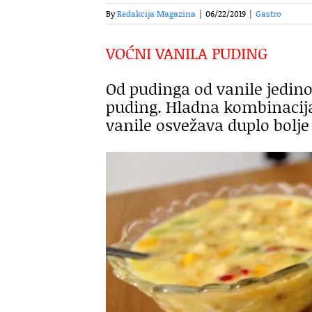
By
Redakcija Magazina
|
06/22/2019
|
Gastro
VOĆNI VANILA PUDING
Od pudinga od vanile jedino 
puding. Hladna kombinacij
vanile osvežava duplo bolj