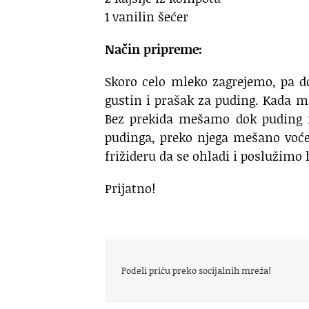
1 vanilin šećer
Način pripreme:
Skoro celo mleko zagrejemo, pa d
gustin i prašak za puding. Kada 
Bez prekida mešamo dok puding n
pudinga, preko njega mešano voće
frižideru da se ohladi i poslužimo
Prijatno!
Podeli priču preko socijalnih mreža!