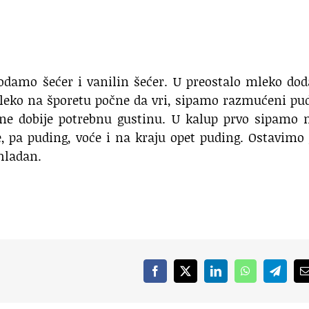
odamo šećer i vanilin šećer. U preostalo mleko do
mleko na šporetu počne da vri, sipamo razmućeni pu
e dobije potrebnu gustinu. U kalup prvo sipamo 
, pa puding, voće i na kraju opet puding. Ostavimo
 hladan.
Facebook
X
LinkedIn
WhatsApp
Telegr