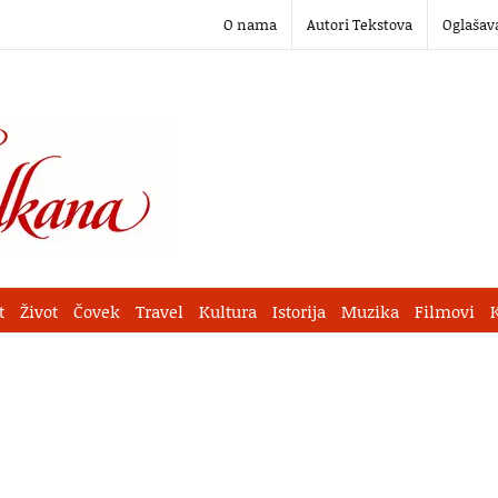
O nama
Autori Tekstova
Oglašav
t
Život
Čovek
Travel
Kultura
Istorija
Muzika
Filmovi