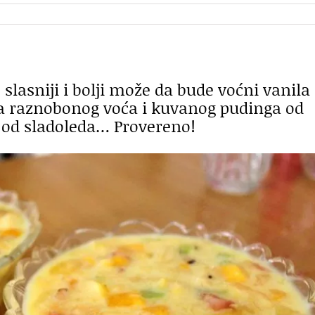
slasniji i bolji može da bude voćni vanila
a raznobonog voća i kuvanog pudinga od
e od sladoleda… Provereno!