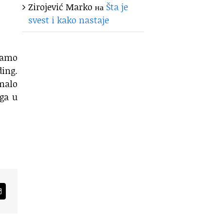
Zirojević Marko
на
Šta je
svest i kako nastaje
damo
ding.
malo
 ga u
am
Email