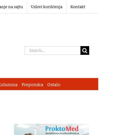
anje na sajtu
Uslovi korišćenja
Kontakt
Search
for:
Kolumna
Preporuka
Ostalo