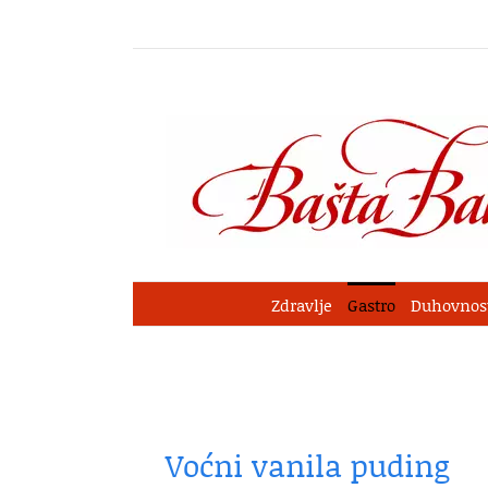
Skip
to
content
Zdravlje
Gastro
Duhovnos
Voćni vanila puding