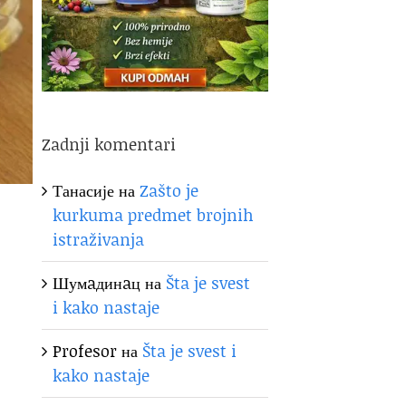
Zadnji komentari
Танасије
на
Zašto je
kurkuma predmet brojnih
istraživanja
Шумaдинaц
на
Šta je svest
i kako nastaje
Profesor
на
Šta je svest i
kako nastaje