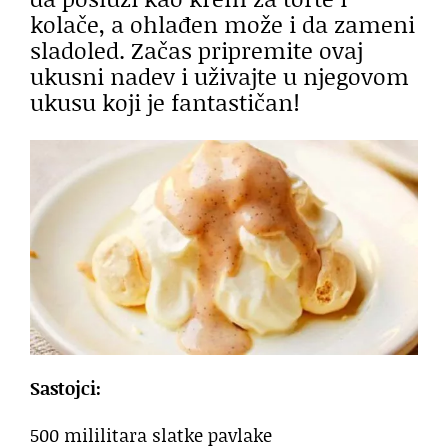
kolače, a ohlađen može i da zameni
sladoled. Začas pripremite ovaj
ukusni nadev i uživajte u njegovom
ukusu koji je fantastičan!
Sastojci:
500 mililitara slatke pavlake