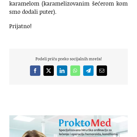
karamelom (karamelizovanim šećerom kom
smo dodali puter).
Prijatno!
Podeli priču preko socijalnih mreža!
Facebook
X
LinkedIn
WhatsApp
Telegram
Email