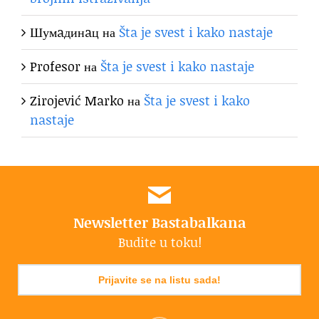
Шумaдинaц
на
Šta je svest i kako nastaje
Profesor
на
Šta je svest i kako nastaje
Zirojević Marko
на
Šta je svest i kako
nastaje
Newsletter Bastabalkana
Budite u toku!
Prijavite se na listu sada!