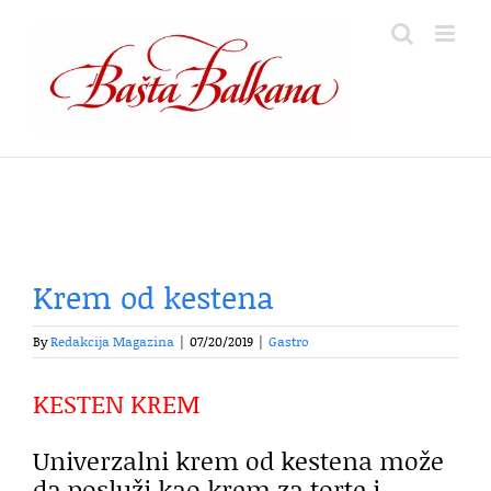
Skip
to
content
Krem od kestena
By
Redakcija Magazina
|
07/20/2019
|
Gastro
KESTEN KREM
Univerzalni krem od kestena može
da posluži kao krem za torte i