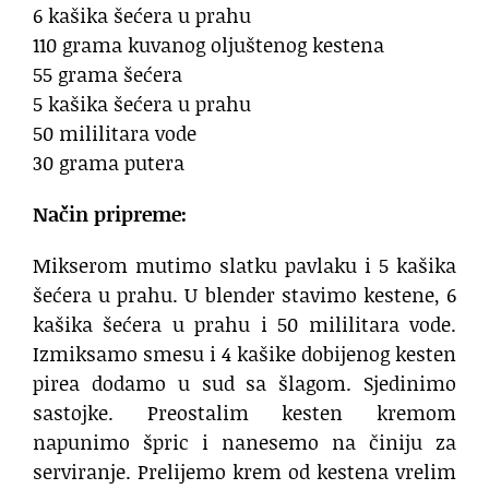
6 kašika šećera u prahu
110 grama kuvanog oljuštenog kestena
55 grama šećera
5 kašika šećera u prahu
50 mililitara vode
30 grama putera
Način pripreme:
Mikserom mutimo slatku pavlaku i 5 kašika
šećera u prahu. U blender stavimo kestene, 6
kašika šećera u prahu i 50 mililitara vode.
Izmiksamo smesu i 4 kašike dobijenog kesten
pirea dodamo u sud sa šlagom. Sjedinimo
sastojke. Preostalim kesten kremom
napunimo špric i nanesemo na činiju za
serviranje. Prelijemo krem od kestena vrelim