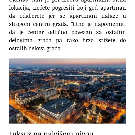
lokacija, nećete pogrešiti koji god apartman
da odaberete jer se apartmani nalaze u
strogom centru grada. Bitno je napomenuti
da je centar odlično povezan sa ostalim
delovima grada pa tako brzo stižete do
ostalih delova grada.
Luksuz na najvišem nivou