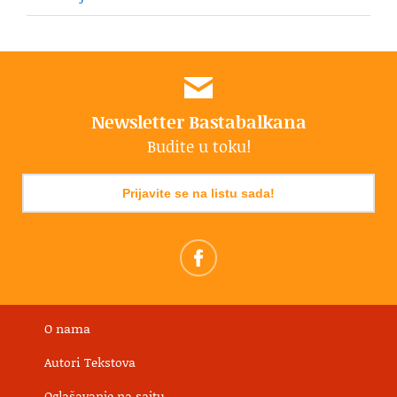
Newsletter Bastabalkana
Budite u toku!
Prijavite se na listu sada!
O nama
Autori Tekstova
Oglašavanje na sajtu