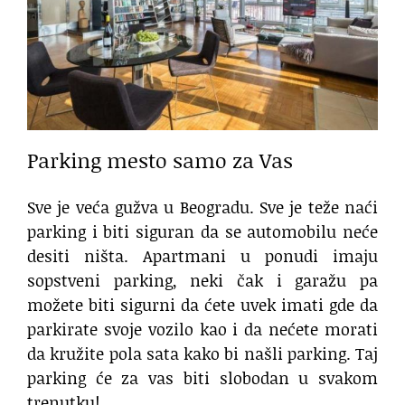
Parking mesto samo za Vas
Sve je veća gužva u Beogradu. Sve je teže naći
parking i biti siguran da se automobilu neće
desiti ništa. Apartmani u ponudi imaju
sopstveni parking, neki čak i garažu pa
možete biti sigurni da ćete uvek imati gde da
parkirate svoje vozilo kao i da nećete morati
da kružite pola sata kako bi našli parking. Taj
parking će za vas biti slobodan u svakom
trenutku!