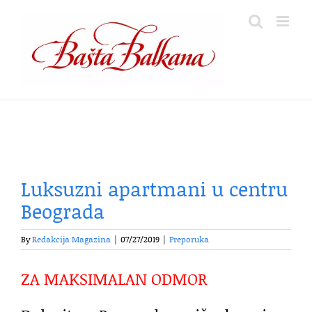
Skip
to
content
Luksuzni apartmani u centru
Beograda
By
Redakcija Magazina
|
07/27/2019
|
Preporuka
ZA MAKSIMALAN ODMOR