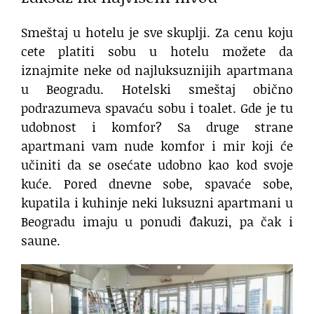
Smeštaj u hotelu je sve skuplji. Za cenu koju
cete platiti sobu u hotelu možete da
iznajmite neke od najluksuznijih apartmana
u Beogradu. Hotelski smeštaj obično
podrazumeva spavaću sobu i toalet. Gde je tu
udobnost i komfor? Sa druge strane
apartmani vam nude komfor i mir koji će
učiniti da se osećate udobno kao kod svoje
kuće. Pored dnevne sobe, spavaće sobe,
kupatila i kuhinje neki luksuzni apartmani u
Beogradu imaju u ponudi đakuzi, pa čak i
saune.