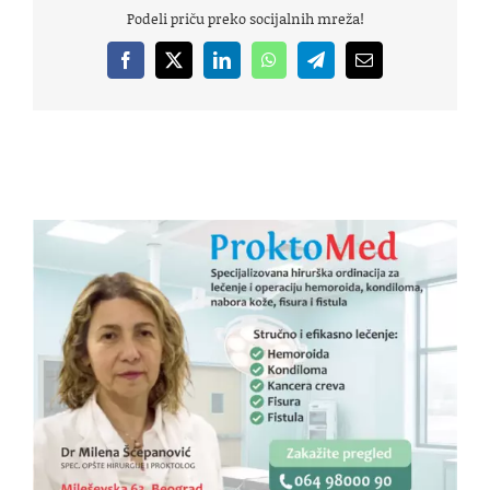
Podeli priču preko socijalnih mreža!
Facebook
X
LinkedIn
WhatsApp
Telegram
Email