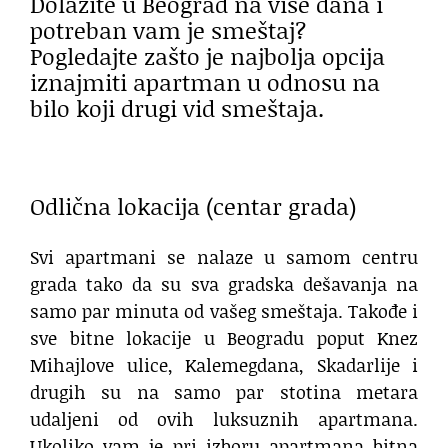
Dolazite u Beograd na više dana i
potreban vam je smeštaj?
Pogledajte zašto je najbolja opcija
iznajmiti apartman u odnosu na
bilo koji drugi vid smeštaja.
Odlična lokacija (centar grada)
Svi apartmani se nalaze u samom centru
grada tako da su sva gradska dešavanja na
samo par minuta od vašeg smeštaja. Takođe i
sve bitne lokacije u Beogradu poput Knez
Mihajlove ulice, Kalemegdana, Skadarlije i
drugih su na samo par stotina metara
udaljeni od ovih luksuznih apartmana.
Ukoliko vam je pri izboru apartmana bitna