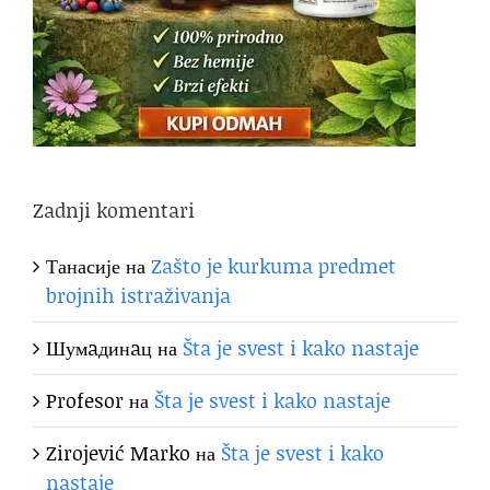
Zadnji komentari
Танасије
на
Zašto je kurkuma predmet
brojnih istraživanja
Шумaдинaц
на
Šta je svest i kako nastaje
Profesor
на
Šta je svest i kako nastaje
Zirojević Marko
на
Šta je svest i kako
nastaje