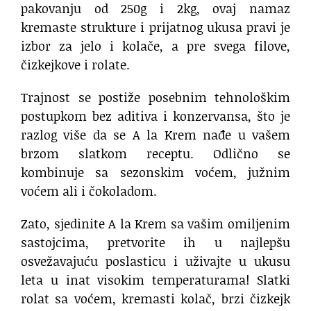
pakovanju od 250g i 2kg, ovaj namaz
kremaste strukture i prijatnog ukusa pravi je
izbor za jelo i kolače, a pre svega filove,
čizkejkove i rolate.
Trajnost se postiže posebnim tehnološkim
postupkom bez aditiva i konzervansa, što je
razlog više da se A la Krem nađe u vašem
brzom slatkom receptu. Odlično se
kombinuje sa sezonskim voćem, južnim
voćem ali i čokoladom.
Zato, sjedinite A la Krem sa vašim omiljenim
sastojcima, pretvorite ih u najlepšu
osvežavajuću poslasticu i uživajte u ukusu
leta u inat visokim temperaturama! Slatki
rolat sa voćem, kremasti kolač, brzi čizkejk