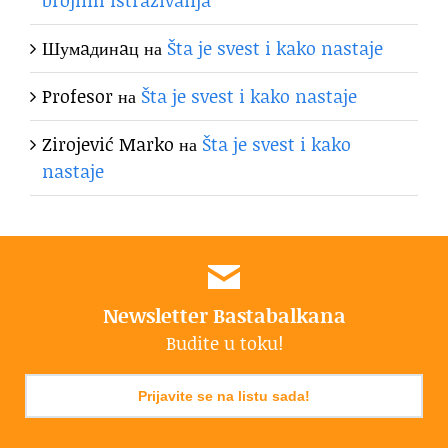
brojnih istraživanja
Шумaдинaц
на
Šta je svest i kako nastaje
Profesor
на
Šta je svest i kako nastaje
Zirojević Marko
на
Šta je svest i kako
nastaje
Newsletter Bastabalkana
Budite u toku!
Prijavite se na listu sada!