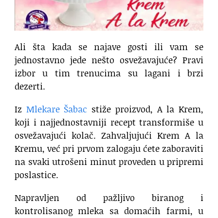
Ali šta kada se najave gosti ili vam se
jednostavno jede nešto osvežavajuće? Pravi
izbor u tim trenucima su lagani i brzi
dezerti.
Iz
Mlekare Šabac
stiže proizvod, A la Krem,
koji i najjednostavniji recept transformiše u
osvežavajući kolač. Zahvaljujući Krem A la
Kremu, već pri prvom zalogaju ćete zaboraviti
na svaki utrošeni minut proveden u pripremi
poslastice.
Napravljen od pažljivo biranog i
kontrolisanog mleka sa domaćih farmi, u