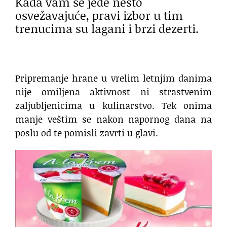
Kada vam se jede nešto
osvežavajuće, pravi izbor u tim
trenucima su lagani i brzi dezerti.
Pripremanje hrane u vrelim letnjim danima
nije omiljena aktivnost ni strastvenim
zaljubljenicima u kulinarstvo. Tek onima
manje veštim se nakon napornog dana na
poslu od te pomisli zavrti u glavi.