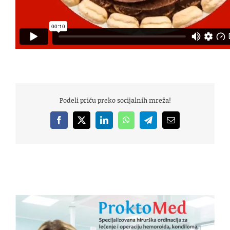
Podeli priču preko socijalnih mreža!
Facebook
X
LinkedIn
WhatsApp
Telegram
Email