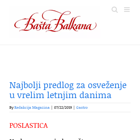
Skip
to
content
Najbolji predlog za osveženje
u vrelim letnjim danima
By
Redakcija Magazina
|
07/22/2019
|
Gastro
POSLASTICA