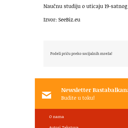
Naučnu studiju o uticaju 19-satnog 
Izvor: SeeBiz.eu
Podeli priču preko socijalnih mreža!
Newsletter Bastabalkan
Budite u toku!
O nama
Autori Tekstova