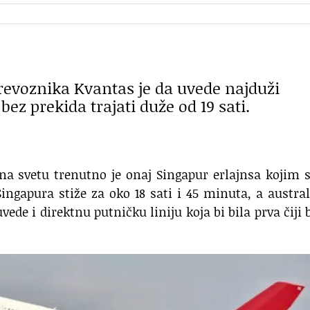
revoznika Kvantas je da uvede najduži
 bez prekida trajati duže od 19 sati.
 na svetu trenutno je onaj Singapur erlajnsa kojim 
ngapura stiže za oko 18 sati i 45 minuta, a austral
de i direktnu putničku liniju koja bi bila prva čiji b