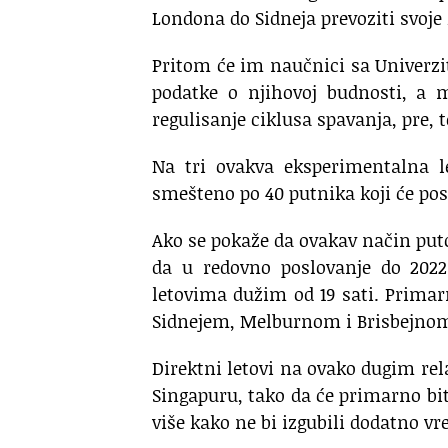
Londona do Sidneja prevoziti svoje
Pritom će im naučnici sa Univerz
podatke o njihovoj budnosti, a
regulisanje ciklusa spavanja, pre, 
Na tri ovakva eksperimentalna l
smešteno po 40 putnika koji će poslu
Ako se pokaže da ovakav način put
da u redovno poslovanje do 2022.
letovima dužim od 19 sati. Primarn
Sidnejem, Melburnom i Brisbejno
Direktni letovi na ovako dugim rel
Singapuru, tako da će primarno bi
više kako ne bi izgubili dodatno vr