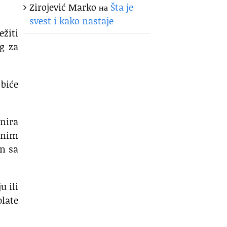
Zirojević Marko
на
Šta je
svest i kako nastaje
ežiti
g za
biće
anira
dnim
on sa
u ili
plate