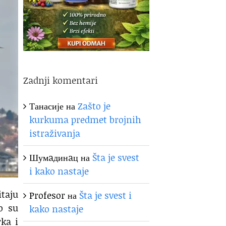
Zadnji komentari
Танасије
на
Zašto je
kurkuma predmet brojnih
istraživanja
Шумaдинaц
на
Šta je svest
i kako nastaje
itaju
Profesor
на
Šta je svest i
o su
kako nastaje
rka i