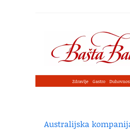
Skip
to
content
Zdravlje
Gastro
Duhovnos
Australijska kompanija