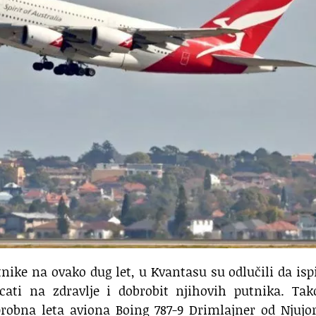
tnike na ovako dug let, u Kvantasu su odlučili da isp
cati na zdravlje i dobrobit njihovih putnika. Tak
 probna leta aviona Boing 787-9 Drimlajner od Njujo