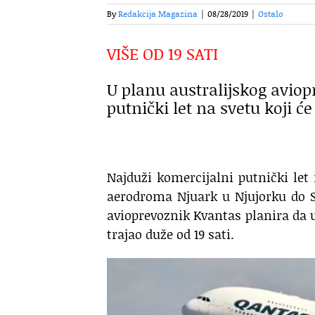
By
Redakcija Magazina
|
08/28/2019
|
Ostalo
VIŠE OD 19 SATI
U planu australijskog aviop
putnički let na svetu koji će
Najduži komercijalni putnički let
aerodroma Njuark u Njujorku do Si
avioprevoznik Kvantas planira da uve
trajao duže od 19 sati.