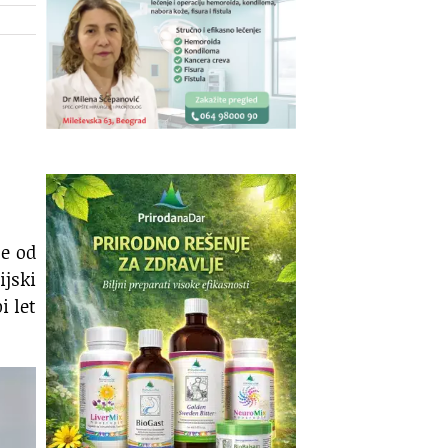
se od
ijski
i let