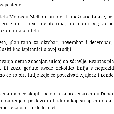
 zaposlene.
iteta Monaš u Melbournu meriti moždane talase, bel
 meriće im i nivo melatonina, hormona odgovorno
tokom i nakon leta.
eta, planirana za oktobar, novembar i decembar, 
žiti kao ispitanici u ovoj studiji.
ovanja nema značajan uticaj na zdravlje, Kvantas pl
 ili 2023. godine uvede nekoliko linija s nepreki
o će to biti linije koje će povezivati Njujork i Lond
m.
acijama biće skuplji od onih sa presedanjem u Dubaij
ti namenjeni poslovnim ljudima koji su spremni da 
eme čekajuci na sledeći let.