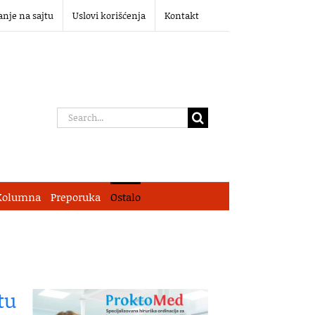
anje na sajtu
Uslovi korišćenja
Kontakt
Search
for:
Kolumna
Preporuka
Ostalo
tu