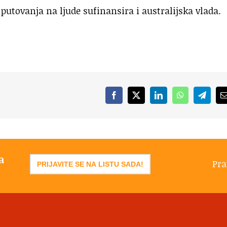
putovanja na ljude sufinansira i australijska vlada.
Facebook
X
LinkedIn
WhatsApp
Telegr
a
Pra
PRIJAVITE SE NA LISTU SADA!