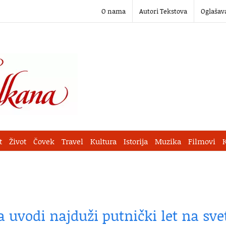
O nama
Autori Tekstova
Oglašav
t
Život
Čovek
Travel
Kultura
Istorija
Muzika
Filmovi
 uvodi najduži putnički let na sve