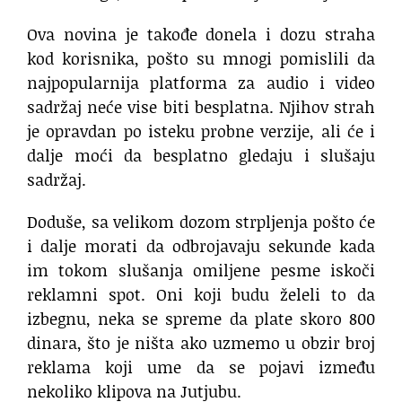
Ova novina je takođe donela i dozu straha
kod korisnika, pošto su mnogi pomislili da
najpopularnija platforma za audio i video
sadržaj neće vise biti besplatna. Njihov strah
je opravdan po isteku probne verzije, ali će i
dalje moći da besplatno gledaju i slušaju
sadržaj.
Doduše, sa velikom dozom strpljenja pošto će
i dalje morati da odbrojavaju sekunde kada
im tokom slušanja omiljene pesme iskoči
reklamni spot. Oni koji budu želeli to da
izbegnu, neka se spreme da plate skoro 800
dinara, što je ništa ako uzmemo u obzir broj
reklama koji ume da se pojavi između
nekoliko klipova na Jutjubu.