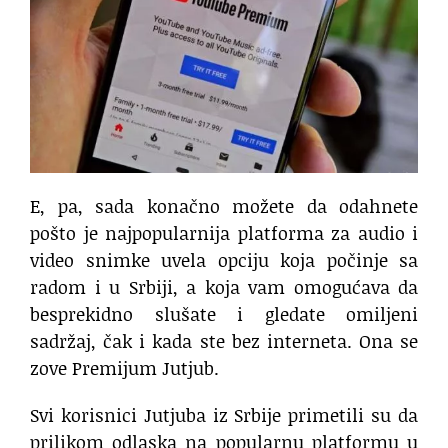
E, pa, sada konačno možete da odahnete
pošto je najpopularnija platforma za audio i
video snimke uvela opciju koja počinje sa
radom i u Srbiji, a koja vam omogućava da
besprekidno slušate i gledate omiljeni
sadržaj, čak i kada ste bez interneta. Ona se
zove Premijum Jutjub.
Svi korisnici Jutjuba iz Srbije primetili su da
prilikom odlaska na popularnu platformu u