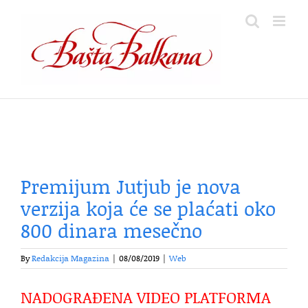
Skip
to
content
Premijum Jutjub je nova
verzija koja će se plaćati oko
800 dinara mesečno
By
Redakcija Magazina
|
08/08/2019
|
Web
NADOGRAĐENA VIDEO PLATFORMA