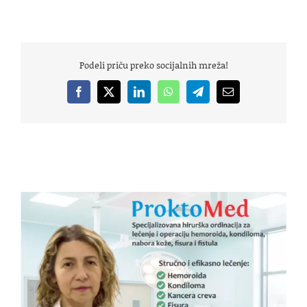
Podeli priču preko socijalnih mreža!
Facebook
X
LinkedIn
WhatsApp
Telegram
Email