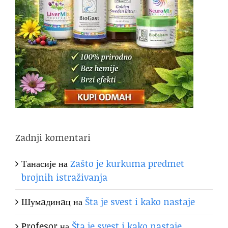
Zadnji komentari
Танасије
на
Zašto je kurkuma predmet
brojnih istraživanja
Шумaдинaц
на
Šta je svest i kako nastaje
Profesor
на
Šta je svest i kako nastaje