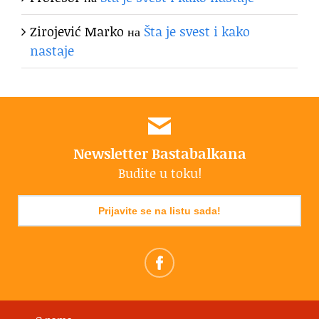
Zirojević Marko
на
Šta je svest i kako
nastaje
Newsletter Bastabalkana
Budite u toku!
Prijavite se na listu sada!