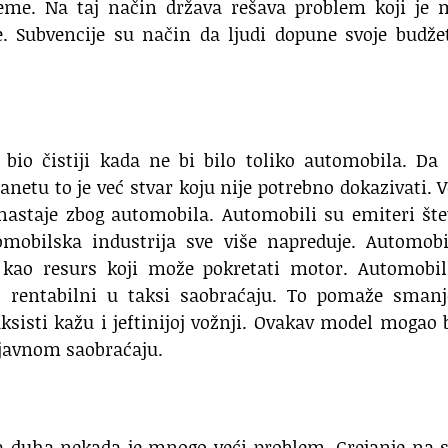
me. Na taj način država rešava problem koji je 
. Subvencije su način da ljudi dopune svoje budže
bio čistiji kada ne bi bilo toliko automobila. Da
netu to je već stvar koju nije potrebno dokazivati. V
astaje zbog automobila. Automobili su emiteri šte
omobilska industrija sve više napreduje. Automobi
ju kao resurs koji može pokretati motor. Automobi
kao rentabilni u taksi saobraćaju. To pomaže sman
aksisti kažu i jeftinijoj vožnji. Ovakav model mogao 
 javnom saobraćaju.
nja duha nekada je mnogo veći problem. Grejanje na 