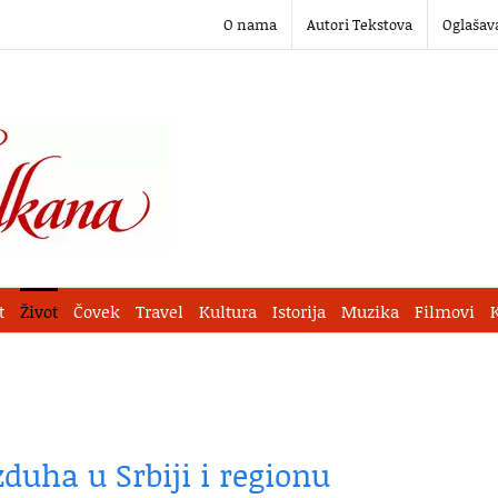
O nama
Autori Tekstova
Oglašav
t
Život
Čovek
Travel
Kultura
Istorija
Muzika
Filmovi
duha u Srbiji i regionu