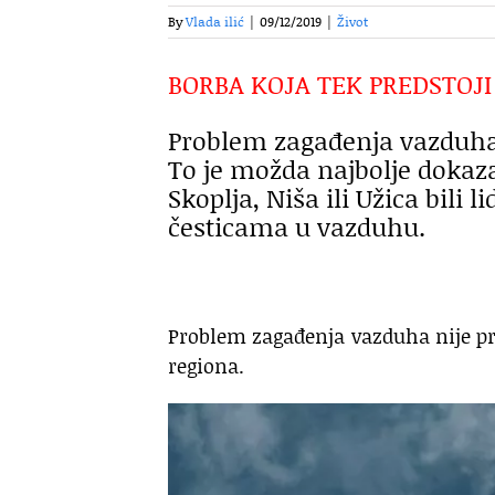
By
Vlada ilić
|
09/12/2019
|
Život
BORBA KOJA TEK PREDSTOJI
Problem zagađenja vazduha u 
To je možda najbolje dokaza
Skoplja, Niša ili Užica bili 
česticama u vazduhu.
Problem zagađenja vazduha nije p
regiona.