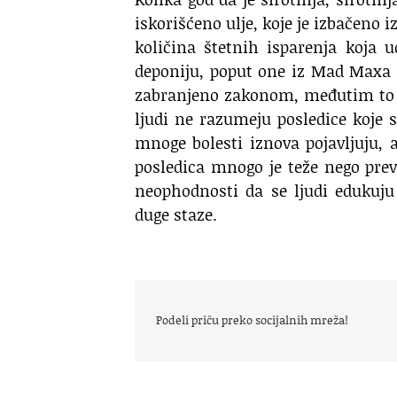
iskorišćeno ulje, koje je izbačeno 
količina štetnih isparenja koja 
deponiju, poput one iz Mad Maxa i
zabranjeno zakonom, međutim to 
ljudi ne razumeju posledice koje s
mnoge bolesti iznova pojavljuju, a
posledica mnogo je teže nego prev
neophodnosti da se ljudi edukuju
duge staze.
Podeli priču preko socijalnih mreža!