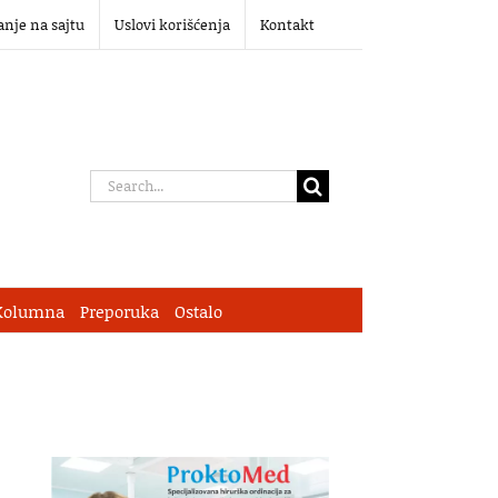
anje na sajtu
Uslovi korišćenja
Kontakt
Search
for:
Kolumna
Preporuka
Ostalo