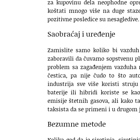
za kupovinu dela neophodne opre
koštati mnogo više na duge staze
pozitivne posledice su nesagledive.
Saobraćaj i uređenje
Zamislite samo koliko bi vazduh 
zaboravili da čuvamo sopstvenu pla
problem sa zagađenjem vazduha n
čestica, pa nije čudo to što aut
industrija sve više koristi stru
baterije ili hibridi koriste se 
emisije štetnih gasova, ali kako t
taksista da se primeni i u drugom
Bezumne metode
Kolika god da je sirotinja, siroti