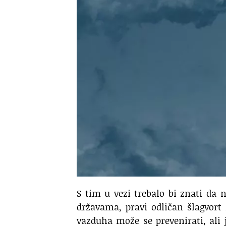
S tim u vezi trebalo bi znati da
državama, pravi odličan šlagvort
vazduha može se prevenirati, ali