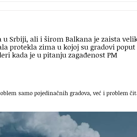
Srbiji, ali i širom Balkana je zaista velik
la protekla zima u kojoj su gradovi poput
lideri kada je u pitanju zagađenost PM
roblem samo pojedinačnih gradova, već i problem či