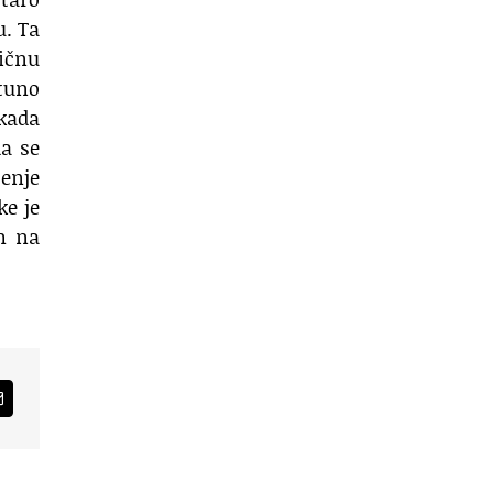
u. Ta
pičnu
otuno
kada
da se
čenje
ke je
em na
am
Email