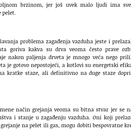
voljnom brzinom, jer još uvek malo ljudi ima sve
 pelet.
ešavanja problema zagađenja vazduha jeste i prelaz
sta goriva kakva su drva veoma često prave ozbi
aje nakon paljenja drveta je mnogo veća nego pril
ta je gotovo nepostojeći, a kotlovi su energetski efik
a kratke staze, ali definitivno na duge staze dopr
omene način grejanja veoma su bitna stvar jer se n
štva i stanje u zagađenju vazduha. Oni koji prela
 grejanje na pelet ili gas, mogu dobiti bespovratne kr