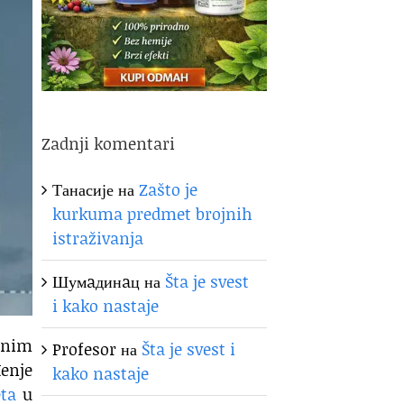
Zadnji komentari
Танасије
на
Zašto je
kurkuma predmet brojnih
istraživanja
Шумaдинaц
на
Šta je svest
i kako nastaje
ednim
Profesor
на
Šta je svest i
đenje
kako nastaje
eta
u