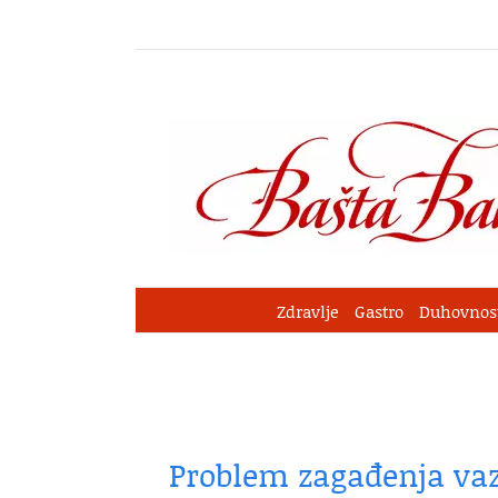
Skip
to
content
Zdravlje
Gastro
Duhovnos
Problem zagađenja vaz