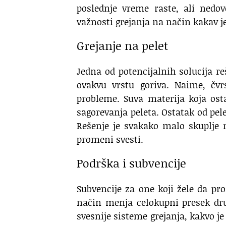
poslednje vreme raste, ali nedo
važnosti grejanja na način kakav je
Grejanje na pelet
Jedna od potencijalnih solucija r
ovakvu vrstu goriva. Naime, čvr
probleme. Suva materija koja ost
sagorevanja peleta. Ostatak od pele
Rešenje je svakako malo skuplje n
promeni svesti.
Podrška i subvencije
Subvencije za one koji žele da pr
način menja celokupni presek dru
svesnije sisteme grejanja, kakvo je