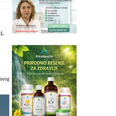
i.
tavog