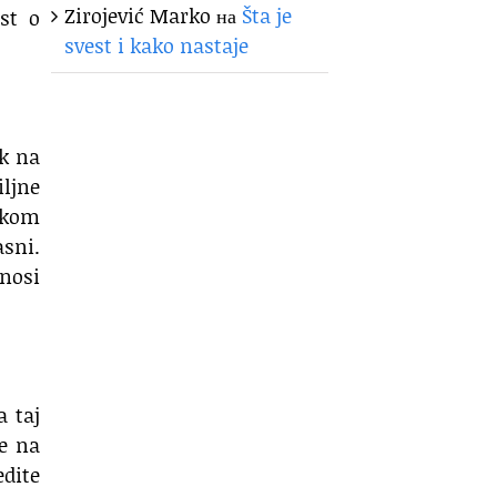
Zirojević Marko
на
Šta je
st o
svest i kako nastaje
ak na
ljne
ikom
asni.
inosi
a taj
ze na
edite