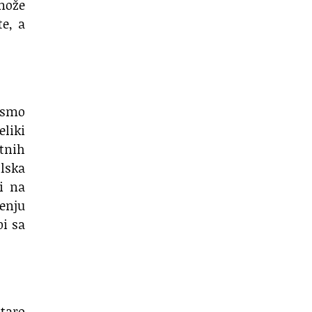
može
te, a
 smo
eliki
tnih
lska
li na
jenju
bi sa
staro