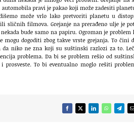
iz automobila pravi je pakao koji može zadesiti planet
udišemo može vrlo lako pretvoriti planetu u disto
li sličnih filmova. Grejanje na prerađeno ulje je p
nekada bude samo na papiru. Ogroman je problem 
e mogu dogoditi zbog takve vrste grejanja. To čini 
 da niko ne zna koji su suštinski razlozi za to. Le
encija problema. Da bi se problem rešio od suštins
 i prosveste. To bi eventualno moglo rešiti probl
Facebook
X
LinkedIn
WhatsApp
Telegr