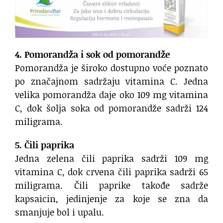
4. Pomorandža i sok od pomorandže
Pomorandža je široko dostupno voće poznato
po značajnom sadržaju vitamina C. Jedna
velika pomorandža daje oko 109 mg vitamina
C, dok šolja soka od pomorandže sadrži 124
miligrama.
5. Čili paprika
Jedna zelena čili paprika sadrži 109 mg
vitamina C, dok crvena čili paprika sadrži 65
miligrama. Čili paprike takođe sadrže
kapsaicin, jedinjenje za koje se zna da
smanjuje bol i upalu.