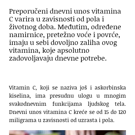
Preporučeni dnevni unos vitamina
C varira u zavisnosti od pola i
životnog doba. Međutim, određene
namirnice, pretežno voće i povrće,
imaju u sebi dovoljno zaliha ovog
vitamina, koje apsolutno
zadovoljavaju dnevne potrebe.
Vitamin C, koji se naziva još i askorbinska
kiselina, ima presudnu ulogu u mnogim
svakodnevnim funkcijama ljudskog tela.
Dnevni unos vitamina C kreće se od 15 do 120
miligrama u zavisnosti od uzrasta i pola.