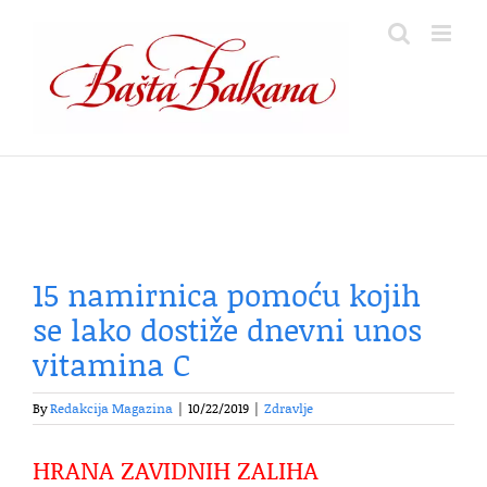
Skip
to
content
15 namirnica pomoću kojih
se lako dostiže dnevni unos
vitamina C
By
Redakcija Magazina
|
10/22/2019
|
Zdravlje
HRANA ZAVIDNIH ZALIHA