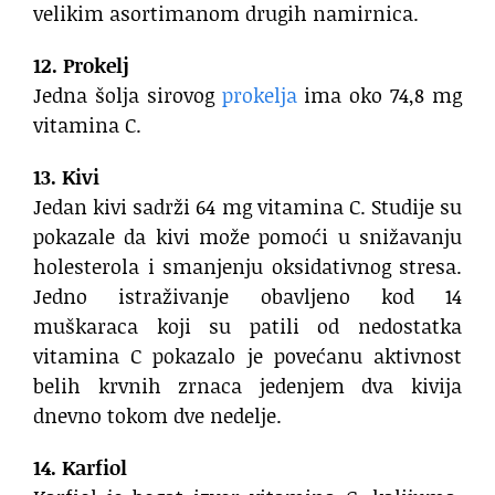
velikim asortimanom drugih namirnica.
12. Prokelj
Jedna šolja sirovog
prokelja
ima oko 74,8 mg
vitamina C.
13. Kivi
Jedan kivi sadrži 64 mg vitamina C. Studije su
pokazale da kivi može pomoći u snižavanju
holesterola i smanjenju oksidativnog stresa.
Jedno istraživanje obavljeno kod 14
muškaraca koji su patili od nedostatka
vitamina C pokazalo je povećanu aktivnost
belih krvnih zrnaca jedenjem dva kivija
dnevno tokom dve nedelje.
14. Karfiol