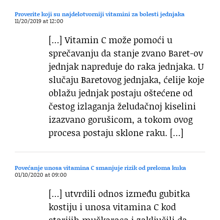
Proverite koji su najdelotvorniji vitamini za bolesti jednjaka
11/20/2019 at 12:00
[…] Vitamin C može pomoći u
sprečavanju da stanje zvano Baret-ov
jednjak napreduje do raka jednjaka. U
slučaju Baretovog jednjaka, ćelije koje
oblažu jednjak postaju oštećene od
čestog izlaganja želudačnoj kiselini
izazvano gorušicom, a tokom ovog
procesa postaju sklone raku. […]
Povećanje unosa vitamina C smanjuje rizik od preloma kuka
01/10/2020 at 09:00
[…] utvrdili odnos između gubitka
kostiju i unosa vitamina C kod