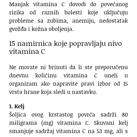
Manjak vitamina C dovodi do povećanog
rizika od raznih bolesti koje uključuju
probleme sa zubima, anemiju, nedostatak
gvožđa i kožna oboljenja.
15 namirnica koje popravljaju nivo
vitamina C
Ne morate ni brinuti da li ste preporučenu
dnevnu količinu vitamina C uneli u
organizam ako napravite pravi izbor od 15
vrsta hrane koja sledi u nastavku.
1. Kelj
Šoljica ovog krstastog povrća sadrži 80
miligrama (mg) vitamina C. Skuvani kelj
smanjuje sadržaj vitamina C na 53 mg, ali s