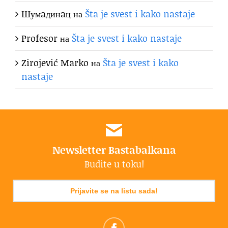
Шумaдинaц
на
Šta je svest i kako nastaje
Profesor
на
Šta je svest i kako nastaje
Zirojević Marko
на
Šta je svest i kako
nastaje
Newsletter Bastabalkana
Budite u toku!
Prijavite se na listu sada!