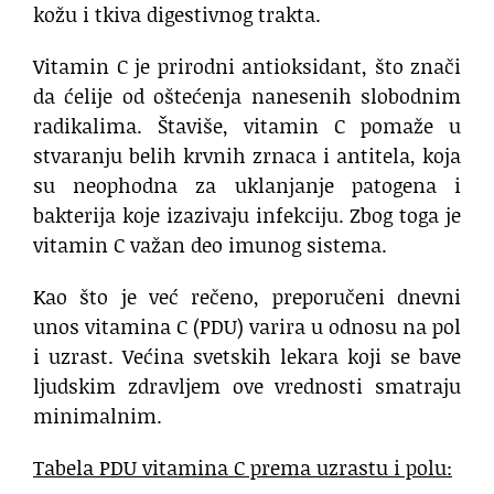
kožu i tkiva digestivnog trakta.
Vitamin C je prirodni antioksidant, što znači
da ćelije od oštećenja nanesenih slobodnim
radikalima. Štaviše, vitamin C pomaže u
stvaranju belih krvnih zrnaca i antitela, koja
su neophodna za uklanjanje patogena i
bakterija koje izazivaju infekciju. Zbog toga je
vitamin C važan deo imunog sistema.
Kao što je već rečeno, preporučeni dnevni
unos vitamina C (PDU) varira u odnosu na pol
i uzrast. Većina svetskih lekara koji se bave
ljudskim zdravljem ove vrednosti smatraju
minimalnim.
Tabela PDU vitamina C prema uzrastu i polu: