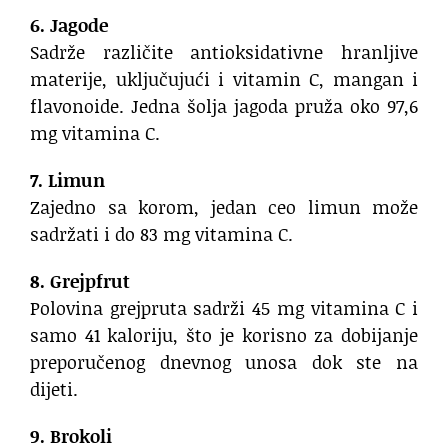
6. Jagode
Sadrže različite antioksidativne hranljive
materije, uključujući i vitamin C, mangan i
flavonoide. Jedna šolja jagoda pruža oko 97,6
mg vitamina C.
7. Limun
Zajedno sa korom, jedan ceo limun može
sadržati i do 83 mg vitamina C.
8. Grejpfrut
Polovina grejpruta sadrži 45 mg vitamina C i
samo 41 kaloriju, što je korisno za dobijanje
preporučenog dnevnog unosa dok ste na
dijeti.
9. Brokoli