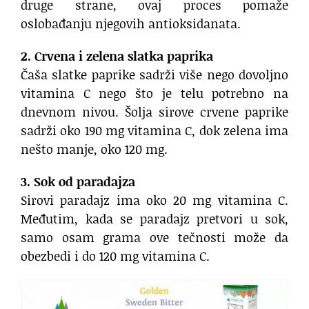
druge strane, ovaj proces pomaže
oslobađanju njegovih antioksidanata.
2. Crvena i zelena slatka paprika
Čaša slatke paprike sadrži više nego dovoljno
vitamina C nego što je telu potrebno na
dnevnom nivou. Šolja sirove crvene paprike
sadrži oko 190 mg vitamina C, dok zelena ima
nešto manje, oko 120 mg.
3. Sok od paradajza
Sirovi paradajz ima oko 20 mg vitamina C.
Međutim, kada se paradajz pretvori u sok,
samo osam grama ove tečnosti može da
obezbedi i do 120 mg vitamina C.