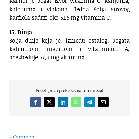
Karfiol je bogat izvor vitamina C, kalijuma,
kalcijuma i vlakana. Jedna šolja sirovog
karfiola sadrži oko 51,6 mg vitamina C.
15. Dinja
Šolja dinje koja je, između ostalog, bogata
kalijumom, niacinom i vitaminom A,
obezbeđuje 57,3 mg vitamina C.
Podeli priču preko socijalnih mreža!
Facebook
X
LinkedIn
WhatsApp
Telegram
Email
2 Comments