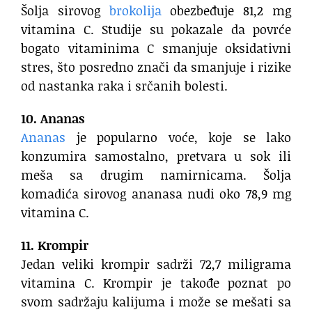
Šolja sirovog
brokolija
obezbeđuje 81,2 mg
vitamina C. Studije su pokazale da povrće
bogato vitaminima C smanjuje oksidativni
stres, što posredno znači da smanjuje i rizike
od nastanka raka i srčanih bolesti.
10. Ananas
Ananas
je popularno voće, koje se lako
konzumira samostalno, pretvara u sok ili
meša sa drugim namirnicama. Šolja
komadića sirovog ananasa nudi oko 78,9 mg
vitamina C.
11. Krompir
Jedan veliki krompir sadrži 72,7 miligrama
vitamina C. Krompir je takođe poznat po
svom sadržaju kalijuma i može se mešati sa