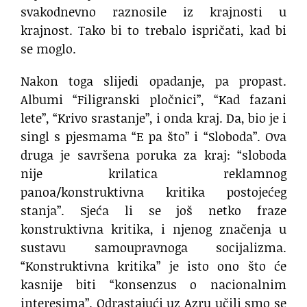
svakodnevno raznosile iz krajnosti u
krajnost. Tako bi to trebalo ispričati, kad bi
se moglo.
Nakon toga slijedi opadanje, pa propast.
Albumi “Filigranski pločnici”, “Kad fazani
lete”, “Krivo srastanje”, i onda kraj. Da, bio je i
singl s pjesmama “E pa što” i “Sloboda”. Ova
druga je savršena poruka za kraj: “sloboda
nije krilatica reklamnog
panoa/konstruktivna kritika postojećeg
stanja”. Sjeća li se još netko fraze
konstruktivna kritika, i njenog značenja u
sustavu samoupravnoga socijalizma.
“Konstruktivna kritika” je isto ono što će
kasnije biti “konsenzus o nacionalnim
interesima”. Odrastajući uz Azru učili smo se