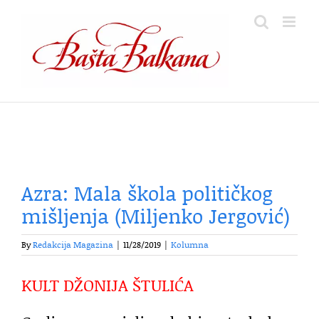
Skip
to
content
Azra: Mala škola političkog
mišljenja (Miljenko Jergović)
By
Redakcija Magazina
|
11/28/2019
|
Kolumna
KULT DŽONIJA ŠTULIĆA