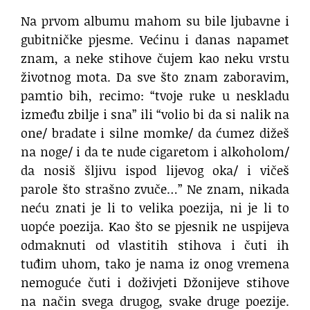
Na prvom albumu mahom su bile ljubavne i
gubitničke pjesme. Većinu i danas napamet
znam, a neke stihove čujem kao neku vrstu
životnog mota. Da sve što znam zaboravim,
pamtio bih, recimo: “tvoje ruke u neskladu
između zbilje i sna” ili “volio bi da si nalik na
one/ bradate i silne momke/ da ćumez dižeš
na noge/ i da te nude cigaretom i alkoholom/
da nosiš šljivu ispod lijevog oka/ i vičeš
parole što strašno zvuče…” Ne znam, nikada
neću znati je li to velika poezija, ni je li to
uopće poezija. Kao što se pjesnik ne uspijeva
odmaknuti od vlastitih stihova i čuti ih
tuđim uhom, tako je nama iz onog vremena
nemoguće čuti i doživjeti Džonijeve stihove
na način svega drugog, svake druge poezije.