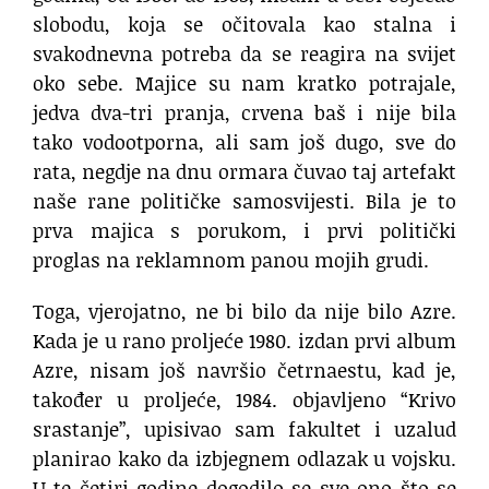
slobodu, koja se očitovala kao stalna i
svakodnevna potreba da se reagira na svijet
oko sebe. Majice su nam kratko potrajale,
jedva dva-tri pranja, crvena baš i nije bila
tako vodootporna, ali sam još dugo, sve do
rata, negdje na dnu ormara čuvao taj artefakt
naše rane političke samosvijesti. Bila je to
prva majica s porukom, i prvi politički
proglas na reklamnom panou mojih grudi.
Toga, vjerojatno, ne bi bilo da nije bilo Azre.
Kada je u rano proljeće 1980. izdan prvi album
Azre, nisam još navršio četrnaestu, kad je,
također u proljeće, 1984. objavljeno “Krivo
srastanje”, upisivao sam fakultet i uzalud
planirao kako da izbjegnem odlazak u vojsku.
U te četiri godine dogodilo se sve ono što se