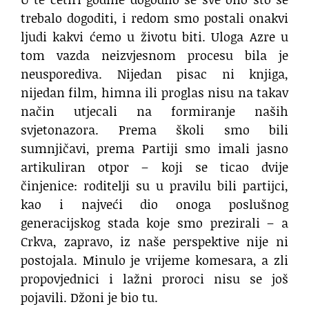
trebalo dogoditi, i redom smo postali onakvi
ljudi kakvi ćemo u životu biti. Uloga Azre u
tom vazda neizvjesnom procesu bila je
neusporediva. Nijedan pisac ni knjiga,
nijedan film, himna ili proglas nisu na takav
način utjecali na formiranje naših
svjetonazora. Prema školi smo bili
sumnjičavi, prema Partiji smo imali jasno
artikuliran otpor – koji se ticao dvije
činjenice: roditelji su u pravilu bili partijci,
kao i najveći dio onoga poslušnog
generacijskog stada koje smo prezirali – a
Crkva, zapravo, iz naše perspektive nije ni
postojala. Minulo je vrijeme komesara, a zli
propovjednici i lažni proroci nisu se još
pojavili. Džoni je bio tu.