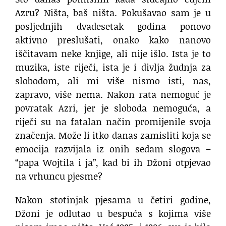
Azru? Ništa, baš ništa. Pokušavao sam je u
posljednjih dvadesetak godina ponovo
aktivno preslušati, onako kako nanovo
iščitavam neke knjige, ali nije išlo. Ista je to
muzika, iste riječi, ista je i divlja žudnja za
slobodom, ali mi više nismo isti, nas,
zapravo, više nema. Nakon rata nemoguć je
povratak Azri, jer je sloboda nemoguća, a
riječi su na fatalan način promijenile svoja
značenja. Može li itko danas zamisliti koja se
emocija razvijala iz onih sedam slogova –
“papa Wojtila i ja”, kad bi ih Džoni otpjevao
na vrhuncu pjesme?
Nakon stotinjak pjesama u četiri godine,
Džoni je odlutao u bespuća s kojima više