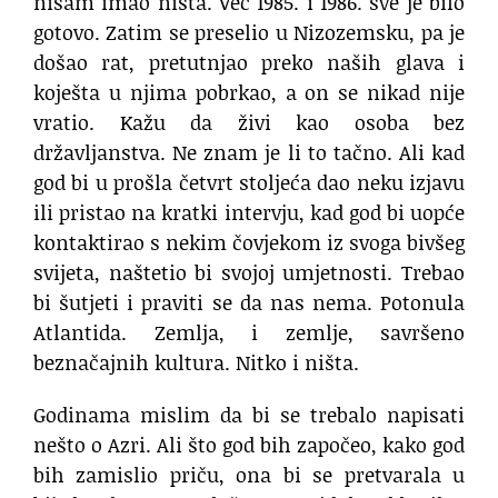
nisam imao ništa. Već 1985. i 1986. sve je bilo
gotovo. Zatim se preselio u Nizozemsku, pa je
došao rat, pretutnjao preko naših glava i
koješta u njima pobrkao, a on se nikad nije
vratio. Kažu da živi kao osoba bez
državljanstva. Ne znam je li to tačno. Ali kad
god bi u prošla četvrt stoljeća dao neku izjavu
ili pristao na kratki intervju, kad god bi uopće
kontaktirao s nekim čovjekom iz svoga bivšeg
svijeta, naštetio bi svojoj umjetnosti. Trebao
bi šutjeti i praviti se da nas nema. Potonula
Atlantida. Zemlja, i zemlje, savršeno
beznačajnih kultura. Nitko i ništa.
Godinama mislim da bi se trebalo napisati
nešto o Azri. Ali što god bih započeo, kako god
bih zamislio priču, ona bi se pretvarala u