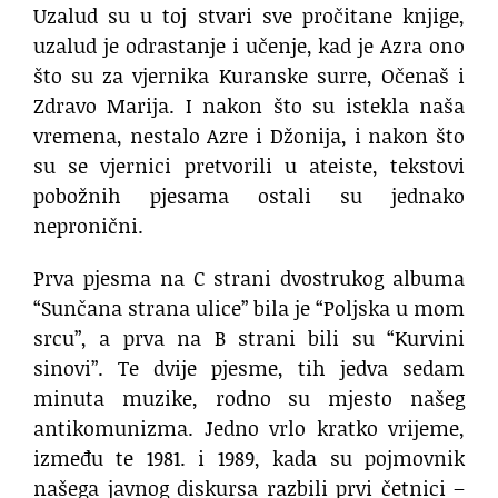
Uzalud su u toj stvari sve pročitane knjige,
uzalud je odrastanje i učenje, kad je Azra ono
što su za vjernika Kuranske surre, Očenaš i
Zdravo Marija. I nakon što su istekla naša
vremena, nestalo Azre i Džonija, i nakon što
su se vjernici pretvorili u ateiste, tekstovi
pobožnih pjesama ostali su jednako
nepronični.
Prva pjesma na C strani dvostrukog albuma
“Sunčana strana ulice” bila je “Poljska u mom
srcu”, a prva na B strani bili su “Kurvini
sinovi”. Te dvije pjesme, tih jedva sedam
minuta muzike, rodno su mjesto našeg
antikomunizma. Jedno vrlo kratko vrijeme,
između te 1981. i 1989, kada su pojmovnik
našega javnog diskursa razbili prvi četnici –