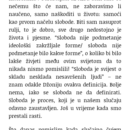
nečemu što će nam, ne zaboravimo li
naučeno, samo naškoditi u životu: samoći
kao prvom načelu slobode. Biti sam nasuprot
rulji, to je dobro, sve drugo nedostojno je
života i pjesme. “Sloboda nije podmetanje
ideološki zakržljale forme/ sloboda nije
podmetanje bilo kakve forme”, o koliko bi bilo
lakše živjeti među ovim svijetom da to
nikada nismo pomislili! “Sloboda je svijest o
skladu nesklada nesavršenih ljudi” – ne
znam odakle Džoniju ovakva definicija. Bolje
nema, iako se sloboda ne da definirati.
Sloboda je proces, koji je u našem slučaju
odavno zaustavljen. Još u vrijeme kada smo
prestali rasti.
Što danas pomislim kada slučajno čujem