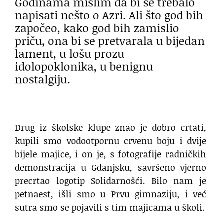
Godinama mislim da bi se trebalo
napisati nešto o Azri. Ali što god bih
započeo, kako god bih zamislio
priču, ona bi se pretvarala u bijedan
lament, u lošu prozu
idolopoklonika, u benignu
nostalgiju.
Drug iz školske klupe znao je dobro crtati,
kupili smo vodootpornu crvenu boju i dvije
bijele majice, i on je, s fotografije radničkih
demonstracija u Gdanjsku, savršeno vjerno
precrtao logotip Solidarnošći. Bilo nam je
petnaest, išli smo u Prvu gimnaziju, i već
sutra smo se pojavili s tim majicama u školi.