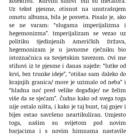
kolektivu. “Kurvini sinovi” bili su metafora.
Uz tekst pjesme, otisnut na unutrašnjem
omotu albuma, bila je posveta. Pisalo je, ako
se ne varam: “slugama imperijalizma i
hegemonizma”. Imperijalizam se vezao uz
politiku Sjedinjenih Američkih Država,
hegemonizam je u javnome rječniku bio
istoznačnica sa Sovjetskim Savezom. Ovi me
stihovi iz te pjesme i danas naježe: “lutke od
krvi, bez trunke ideje”, “otišao sam daleko do
krajnjih granica/ more je uzimalo od neba” i
“hladna noć pred velike događaje/ ne želim
više da se sjećam”. Čudno kako od svega toga
nije ostalo ništa, i kako je taj bunt, taj gnjev i
bijes ostao savršeno neartikuliran. Umjesto
toga, našim su svijetom pod novim
barjacima i s novim himnama nastavile