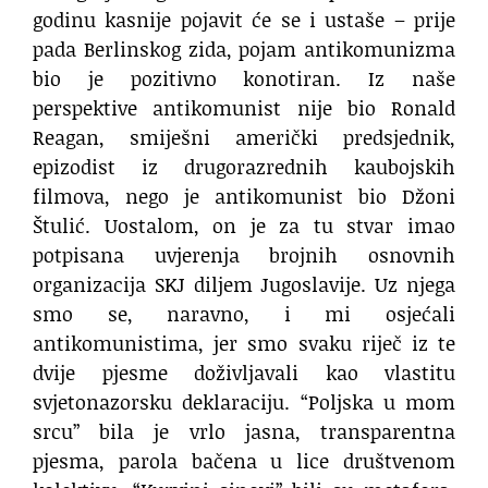
godinu kasnije pojavit će se i ustaše – prije
pada Berlinskog zida, pojam antikomunizma
bio je pozitivno konotiran. Iz naše
perspektive antikomunist nije bio Ronald
Reagan, smiješni američki predsjednik,
epizodist iz drugorazrednih kaubojskih
filmova, nego je antikomunist bio Džoni
Štulić. Uostalom, on je za tu stvar imao
potpisana uvjerenja brojnih osnovnih
organizacija SKJ diljem Jugoslavije. Uz njega
smo se, naravno, i mi osjećali
antikomunistima, jer smo svaku riječ iz te
dvije pjesme doživljavali kao vlastitu
svjetonazorsku deklaraciju. “Poljska u mom
srcu” bila je vrlo jasna, transparentna
pjesma, parola bačena u lice društvenom