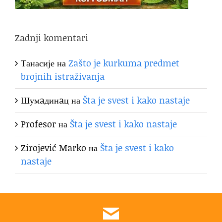
Zadnji komentari
Танасије
на
Zašto je kurkuma predmet
brojnih istraživanja
Шумaдинaц
на
Šta je svest i kako nastaje
Profesor
на
Šta je svest i kako nastaje
Zirojević Marko
на
Šta je svest i kako
nastaje