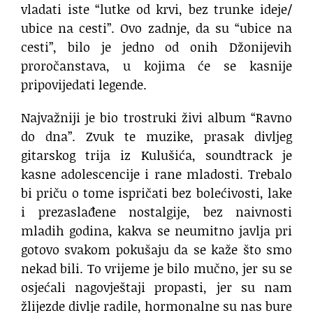
vladati iste “lutke od krvi, bez trunke ideje/
ubice na cesti”. Ovo zadnje, da su “ubice na
cesti”, bilo je jedno od onih Džonijevih
proročanstava, u kojima će se kasnije
pripovijedati legende.
Najvažniji je bio trostruki živi album “Ravno
do dna”. Zvuk te muzike, prasak divljeg
gitarskog trija iz Kulušića, soundtrack je
kasne adolescencije i rane mladosti. Trebalo
bi priču o tome ispričati bez bolećivosti, lake
i prezaslađene nostalgije, bez naivnosti
mladih godina, kakva se neumitno javlja pri
gotovo svakom pokušaju da se kaže što smo
nekad bili. To vrijeme je bilo mučno, jer su se
osjećali nagovještaji propasti, jer su nam
žlijezde divlje radile, hormonalne su nas bure