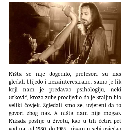
Ništa se nije dogodilo, profesori su nas
gledali blijedo i nezainteresirano, samo je lik
koji nam je predavao psihologiju, neki
Grković, kroza zube procijedio da je Staljin bio
veliki čovjek. Zgledali smo se, uvjereni da to
govori zbog nas. A ništa nam nije mogao.
Nikada poslije u životu, kao u tih četiri-pet
godina, od 1980. do 1985, nisam u sebi osjećao