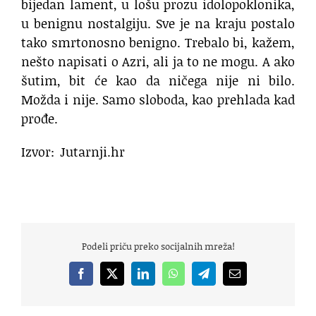
bijedan lament, u lošu prozu idolopoklonika,
u benignu nostalgiju. Sve je na kraju postalo
tako smrtonosno benigno. Trebalo bi, kažem,
nešto napisati o Azri, ali ja to ne mogu. A ako
šutim, bit će kao da ničega nije ni bilo.
Možda i nije. Samo sloboda, kao prehlada kad
prođe.
Izvor: Jutarnji.hr
azra azra azra azra azra
azra azra azra azra azra azra
Podeli priču preko socijalnih mreža!
Facebook
X
LinkedIn
WhatsApp
Telegram
Email