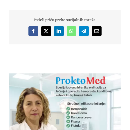
Podeli priču preko socijalnih mreža!
Facebook
X
LinkedIn
WhatsApp
Telegram
Email