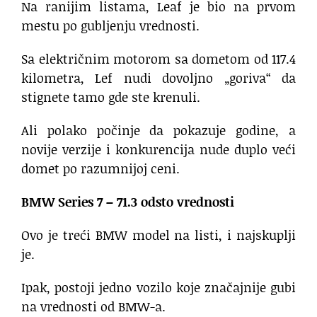
Na ranijim listama, Leaf je bio na prvom
mestu po gubljenju vrednosti.
Sa električnim motorom sa dometom od 117.4
kilometra, Lef nudi dovoljno „goriva“ da
stignete tamo gde ste krenuli.
Ali polako počinje da pokazuje godine, a
novije verzije i konkurencija nude duplo veći
domet po razumnijoj ceni.
BMW Series 7 – 71.3 odsto vrednosti
Ovo je treći BMW model na listi, i najskuplji
je.
Ipak, postoji jedno vozilo koje značajnije gubi
na vrednosti od BMW-a.