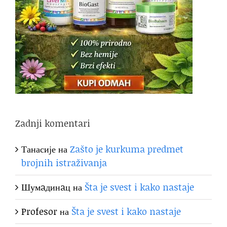
Zadnji komentari
Танасије
на
Zašto je kurkuma predmet
brojnih istraživanja
Шумaдинaц
на
Šta je svest i kako nastaje
Profesor
на
Šta je svest i kako nastaje