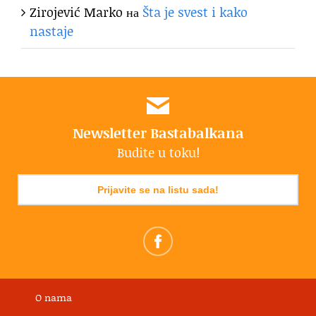
Zirojević Marko
на
Šta je svest i kako
nastaje
Newsletter Bastabalkana
Budite u toku!
Prijavite se na listu sada!
O nama