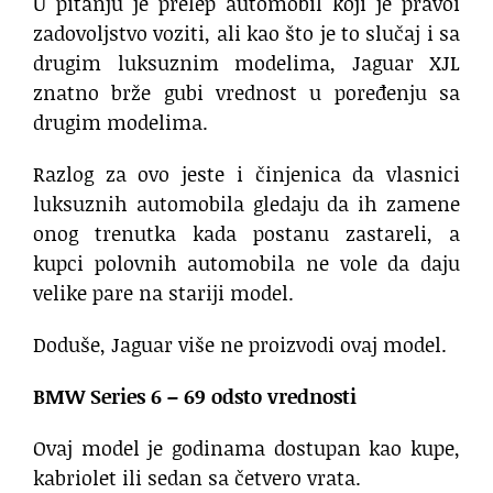
U pitanju je prelep automobil koji je pravoi
zadovoljstvo voziti, ali kao što je to slučaj i sa
drugim luksuznim modelima, Jaguar XJL
znatno brže gubi vrednost u poređenju sa
drugim modelima.
Razlog za ovo jeste i činjenica da vlasnici
luksuznih automobila gledaju da ih zamene
onog trenutka kada postanu zastareli, a
kupci polovnih automobila ne vole da daju
velike pare na stariji model.
Doduše, Jaguar više ne proizvodi ovaj model.
BMW Series 6 – 69 odsto vrednosti
Ovaj model je godinama dostupan kao kupe,
kabriolet ili sedan sa četvero vrata.