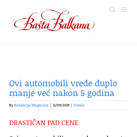
Skip
to
content
Ovi automobili vrede duplo
manje već nakon 5 godina
By
Redakcija Magazina
|
11/09/2019
|
Ostalo
DRASTIČAN PAD CENE