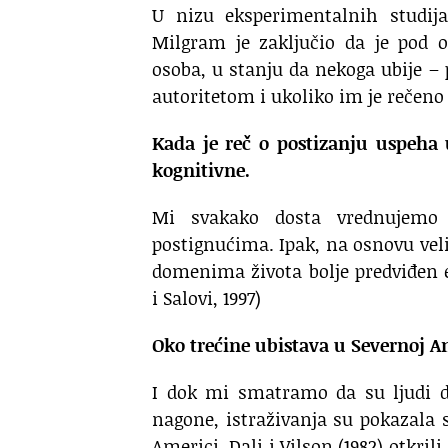
U nizu eksperimentalnih studija
Milgram je zaključio da je pod 
osoba, u stanju da nekoga ubije –
autoritetom i ukoliko im je rečeno 
Kada je reč o postizanju uspeha 
kognitivne.
Mi svakako dosta vrednujemo 
postignućima. Ipak, na osnovu veli
domenima života bolje predviđen
i Salovi, 1997)
Oko trećine ubistava u Severnoj A
I dok mi smatramo da su ljudi da
nagone, istraživanja su pokazala 
Americi, Dali i Vilson (1982) otkril