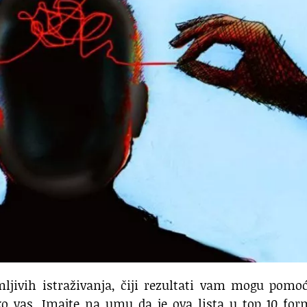
ljivih istraživanja, čiji rezultati vam mogu pomo
ko vas. Imajte na umu da je ova lista u top 10 fo