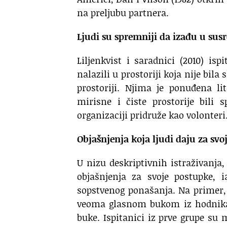
na preljubu partnera.
Ljudi su spremniji da izađu u susr
Liljenkvist i saradnici (2010) isp
nalazili u prostoriji koja nije bila
prostoriji. Njima je ponuđena li
mirisne i čiste prostorije bili
organizaciji pridruže kao volonteri
Objašnjenja koja ljudi daju za svo
U nizu deskriptivnih istraživanja,
objašnjenja za svoje postupke, 
sopstvenog ponašanja. Na primer, j
veoma glasnom bukom iz hodnika, 
buke. Ispitanici iz prve grupe su 