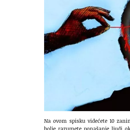
Na ovom spisku videćete 10 zanim
bolje razumete ponašanje ljudi o