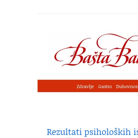
Skip
to
content
Zdravlje
Gastro
Duhovnos
Rezultati psiholoških i