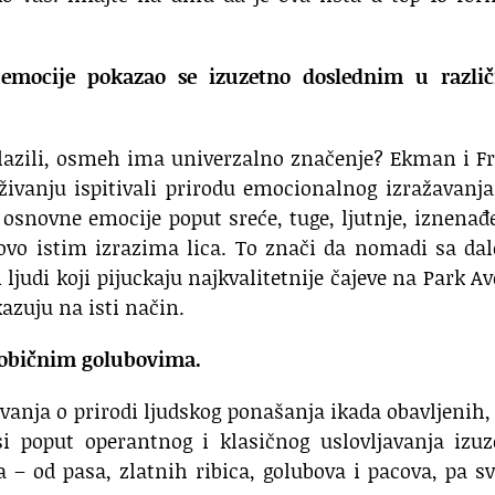
 emocije pokazao se izuzetno doslednim u različ
nalazili, osmeh ima univerzalno značenje? Ekman i F
živanju ispitivali prirodu emocionalnog izražavanj
, osnovne emocije poput sreće, tuge, ljutnje, iznenađ
tovo istim izrazima lica. To znači da nomadi sa da
ljudi koji pijuckaju najkvalitetnije čajeve na Park Av
zuju na isti način.
a običnim golubovima.
vanja o prirodi ljudskog ponašanja ikada obavljenih, 
si poput operantnog i klasičnog uslovljavanja izu
ja – od pasa, zlatnih ribica, golubova i pacova, pa s