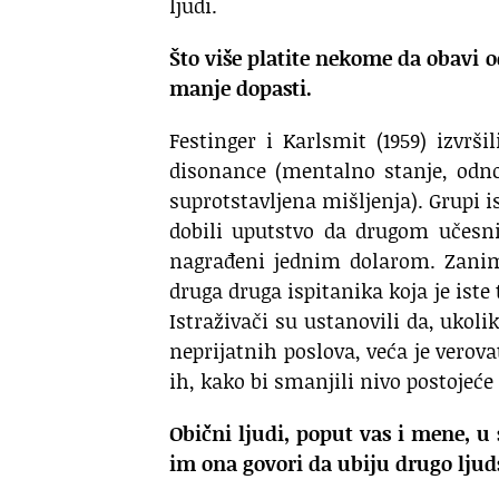
ljudi.
Što više platite nekome da obavi o
manje dopasti.
Festinger i Karlsmit (1959) izvrš
disonance (mentalno stanje, odn
suprotstavljena mišljenja). Grupi 
dobili uputstvo da drugom učesn
nagrađeni jednim dolarom. Zaniml
druga druga ispitanika koja je iste 
Istraživači su ustanovili da, ukol
neprijatnih poslova, veća je verova
ih, kako bi smanjili nivo postojeć
Obični ljudi, poput vas i mene, u
im ona govori da ubiju drugo ljud