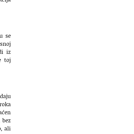
su se
isnoj
i iz
 toj
 daju
roka
raćen
m bez
, ali