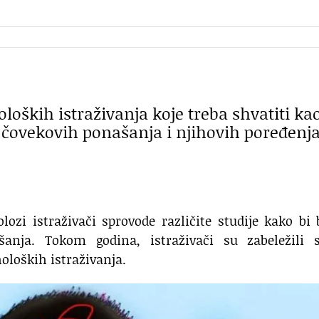
loških istraživanja koje treba shvatiti ka
 čovekovih ponašanja i njihovih poređenja
ozi istraživači sprovode različite studije kako bi 
anja. Tokom godina, istraživači su zabeležili s
oloških istraživanja.