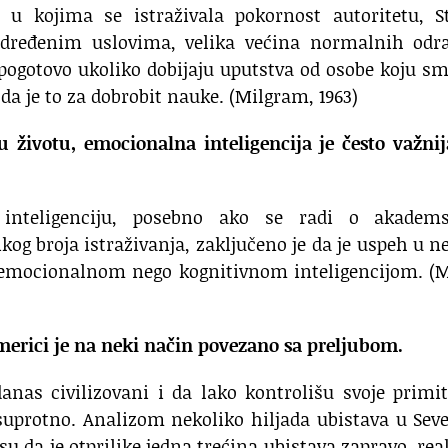
 u kojima se istraživala pokornost autoritetu, St
određenim uslovima, velika većina normalnih odra
 pogotovo ukoliko dobijaju uputstva od osobe koju s
da je to za dobrobit nauke. (Milgram, 1963)
u životu, emocionalna inteligencija je često važni
inteligenciju, posebno ako se radi o akadem
kog broja istraživanja, zaključeno je da je uspeh u 
 emocionalnom nego kognitivnom inteligencijom. (M
merici je na neki način povezano sa preljubom.
nas civilizovani i da lako kontrolišu svoje primi
suprotno. Analizom nekoliko hiljada ubistava u Sev
i su da je otprilike jedna trećina ubistava zapravo, rea