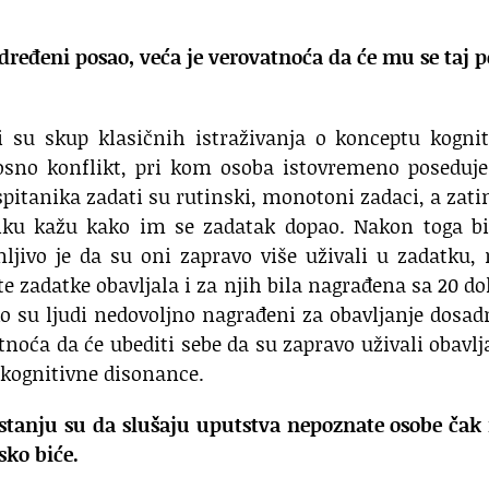
dređeni posao, veća je verovatnoća da će mu se taj 
ili su skup klasičnih istraživanja o konceptu kogni
osno konflikt, pri kom osoba istovremeno poseduje
ispitanika zadati su rutinski, monotoni zadaci, a zat
iku kažu kako im se zadatak dopao. Nakon toga bil
jivo je da su oni zapravo više uživali u zadatku,
te zadatke obavljala i za njih bila nagrađena sa 20 do
iko su ljudi nedovoljno nagrađeni za obavljanje dosad
tnoća da će ubediti sebe da su zapravo uživali obavlj
e kognitivne disonance.
 stanju su da slušaju uputstva nepoznate osobe čak
sko biće.