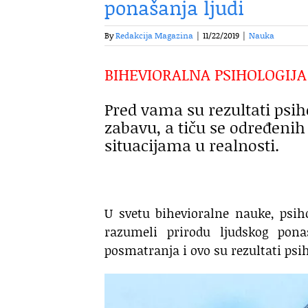
ponašanja ljudi
By
Redakcija Magazina
|
11/22/2019
|
Nauka
BIHEVIORALNA PSIHOLOGIJA
Pred vama su rezultati psiho
zabavu, a tiču se određenih
situacijama u realnosti.
U svetu bihevioralne nauke, psihol
razumeli prirodu ljudskog ponaš
posmatranja i ovo su rezultati psih