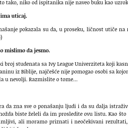
 to tako, niko od ispitanika nije naveo buku kao uzrok
ima uticaj.
onašanje pokazala su da, u proseku, ličnost utiče na
)
to mislimo da jesmo.
iki broj studenata sa Ivy League Univerziteta koji kas
inu iz Biblije, najčešće nije pomogao osobi sa koj
ila u nevolji. Razmislite o tome…
 da zna sve o ponašanju ljudi i da su dalja istraži
možda biste želeli da im prosledite ovu listu. Kao št
imljivi, ali moramo priznati i neočekivani rezultati,