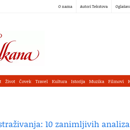
O nama
Autori Tekstova
Oglašav
t
Život
Čovek
Travel
Kultura
Istorija
Muzika
Filmovi
straživanja: 10 zanimljivih analiza