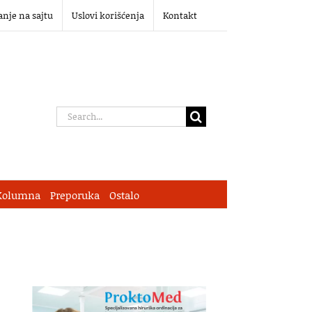
anje na sajtu
Uslovi korišćenja
Kontakt
Search
for:
Kolumna
Preporuka
Ostalo