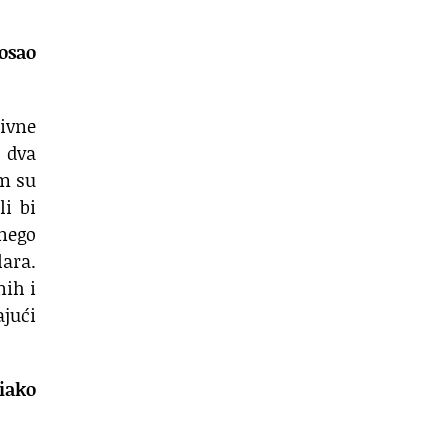
posao
tivne
 dva
im su
i bi
 nego
lara.
nih i
ajući
 iako