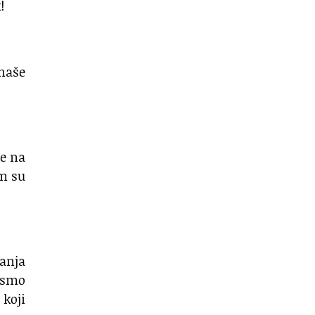
!
 naše
ne na
om su
vanja
o smo
 koji