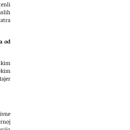
enli
slih
matra
ja od
skim
nekim
ajer
tivne
ernoj
kcija