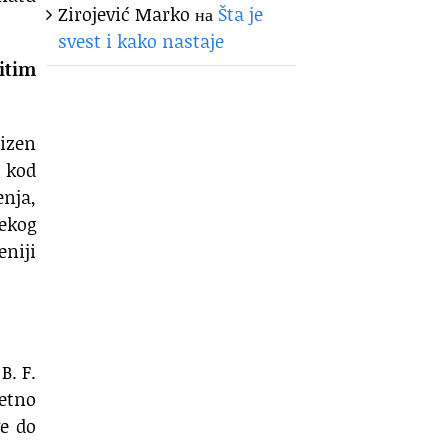
Zirojević Marko
на
Šta je
svest i kako nastaje
itim
rizen
a kod
enja,
lekog
eniji
B. F.
zetno
ve do