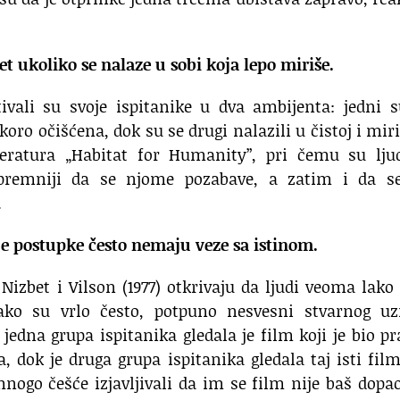
et ukoliko se nalaze u sobi koja lepo miriše.
itivali su svoje ispitanike u dva ambijenta: jedni 
 skoro očišćena, dok su se drugi nalazili u čistoj i mir
teratura „Habitat for Humanity”, pri čemu su ljud
 spremniji da se njome pozabave, a zatim i da se
.
je postupke često nemaju veze sa istinom.
 Nizbet i Vilson (1977) otkrivaju da ljudi veoma lako
iako su vrlo često, potpuno nesvesni stvarnog uz
edna grupa ispitanika gledala je film koji je bio p
dok je druga grupa ispitanika gledala taj isti fil
mnogo češće izjavljivali da im se film nije baš dopao