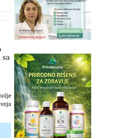
o
 sa
bolje
voja