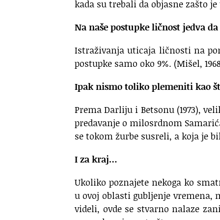
kada su trebali da objasne zašto je
Na naše postupke ličnost jedva da 
Istraživanja uticaja ličnosti na p
postupke samo oko 9%. (Mišel, 1968
Ipak nismo toliko plemeniti kao š
Prema Darliju i Betsonu (1973), vel
predavanje o milosrdnom Samarićan
se tokom žurbe susreli, a koja je b
I za kraj…
Ukoliko poznajete nekoga ko smatra
u ovoj oblasti gubljenje vremena, 
videli, ovde se stvarno nalaze zan