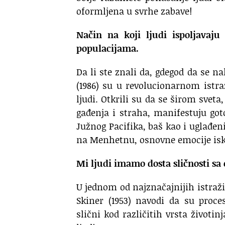
oformljena u svrhe zabave!
Način na koji ljudi ispoljavaju
populacijama.
Da li ste znali da, gdegod da se 
(1986) su u revolucionarnom istra
ljudi. Otkrili su da se širom sveta
gađenja i straha, manifestuju go
Južnog Pacifika, baš kao i uglađeni 
na Menhetnu, osnovne emocije iska
Mi ljudi imamo dosta sličnosti s
U jednom od najznačajnijih istraži
Skiner (1953) navodi da su proce
slični kod različitih vrsta životin