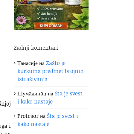
Zadnji komentari
Танасије
на
Zašto je
kurkuma predmet brojnih
istraživanja
Шумaдинaц
на
Šta je svest
i kako nastaje
šnjoj
Profesor
на
Šta je svest i
kako nastaje
oga i
sa na