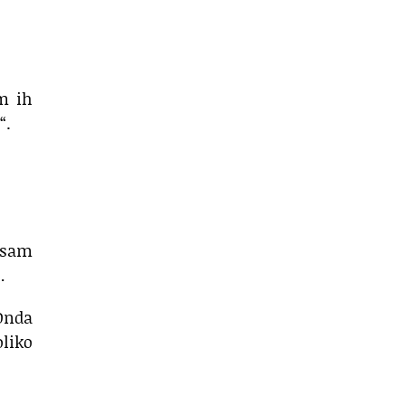
m ih
“.
 sam
…
 Onda
oliko