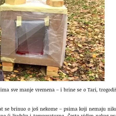
h ima sve manje vremena – i brine se o Tari, trogodi
at se brinuo o još nekome – psima koji nemaju nik
ine (i ljudske i temperaturne „Često vidim nekog p