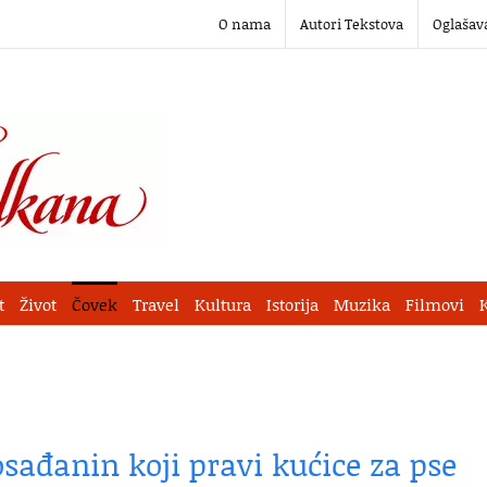
O nama
Autori Tekstova
Oglašav
t
Život
Čovek
Travel
Kultura
Istorija
Muzika
Filmovi
osađanin koji pravi kućice za pse