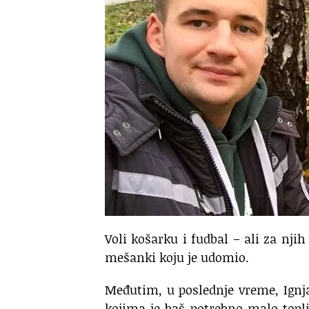
Voli košarku i fudbal – ali za nji
mešanki koju je udomio.
Međutim, u poslednje vreme, Ignj
kojima je baš potrebno malo topl