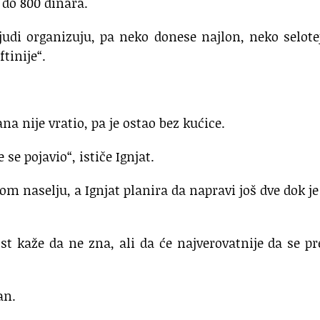
 do 800 dinara.
judi organizuju, pa neko donese najlon, neko selote
tinije“.
 nije vratio, pa je ostao bez kućice.
se pojavio“, ističe Ignjat.
om naselju, a Ignjat planira da napravi još dve dok je
t kaže da ne zna, ali da će najverovatnije da se pr
an.