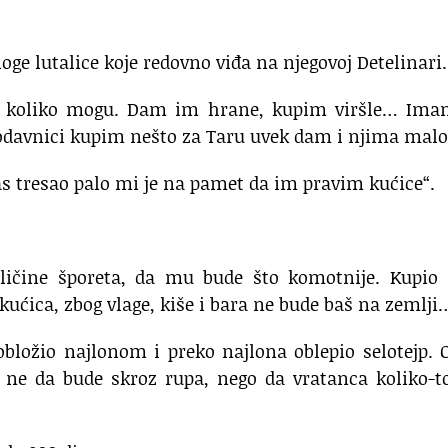
oge lutalice koje redovno viđa na njegovoj Detelinari.
koliko mogu. Dam im hrane, kupim viršle… Ima
prodavnici kupim nešto za Taru uvek dam i njima malo
pas tresao palo mi je na pamet da im pravim kućice“.
ličine šporeta, da mu bude što komotnije. Kupio
a kućica, zbog vlage, kiše i bara ne bude baš na zemlji
obložio najlonom i preko najlona oblepio selotejp.
 ne da bude skroz rupa, nego da vratanca koliko-t