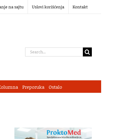
anje na sajtu
Uslovi korišćenja
Kontakt
Search
for:
Kolumna
Preporuka
Ostalo