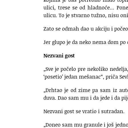
ulici, trese se od hladnoće… Pon
ulicu. To je stvarno tužno, nisu oni 
Zato se odmah dao u akciju i počeo
Jer glupo je da neko nema dom po d
Nezvani gost
„Sve je počelo pre nekoliko nedelja
‘posetio’ jedan mešanac“, priča Sev
„Drhtao je od zime pa sam iz aut
duva. Dao sam mu i da jede i da pi
Nezvani gost se vratio i sutradan.
„Doneo sam mu granule i još jedno