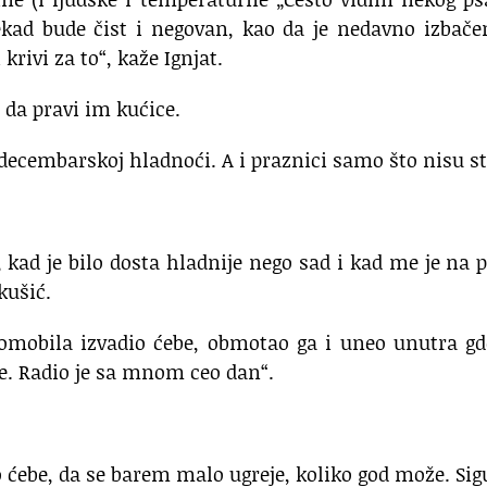
ekad bude čist i negovan, kao da je nedavno izbač
krivi za to“, kaže Ignjat.
 da pravi im kućice.
ecembarskoj hladnoći. A i praznici samo što nisu sti
, kad je bilo dosta hladnije nego sad i kad me je na 
kušić.
omobila izvadio ćebe, obmotao ga i uneo unutra gd
je. Radio je sa mnom ceo dan“.
 ćebe, da se barem malo ugreje, koliko god može. Si