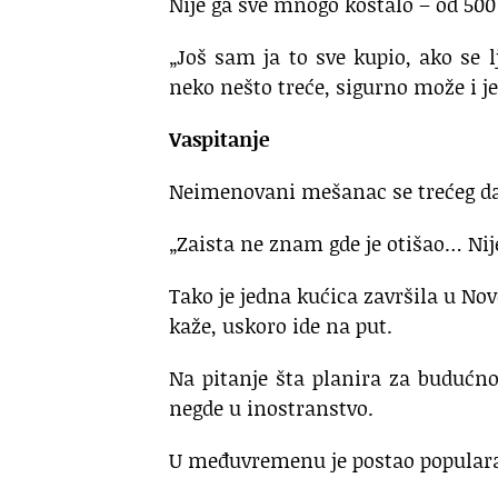
Nije ga sve mnogo koštalo – od 500
„Još sam ja to sve kupio, ako se l
neko nešto treće, sigurno može i jef
Vaspitanje
Neimenovani mešanac se trećeg dana
„Zaista ne znam gde je otišao… Nije 
Tako je jedna kućica završila u Nov
kaže, uskoro ide na put.
Na pitanje šta planira za budućnos
negde u inostranstvo.
U međuvremenu je postao popular