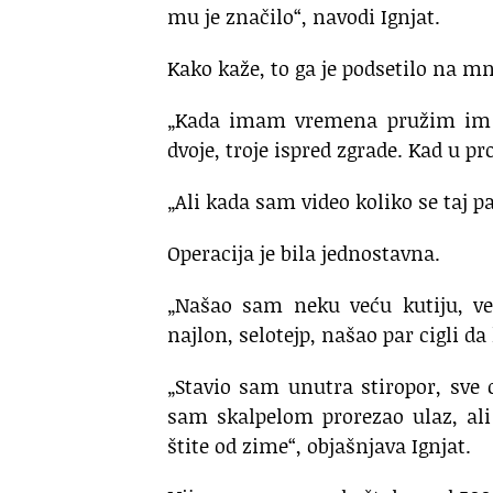
mu je značilo“, navodi Ignjat.
Kako kaže, to ga je podsetilo na mn
„Kada imam vremena pružim im 
dvoje, troje ispred zgrade. Kad u 
„Ali kada sam video koliko se taj 
Operacija je bila jednostavna.
„Našao sam neku veću kutiju, ve
najlon, selotejp, našao par cigli d
„Stavio sam unutra stiropor, sve 
sam skalpelom prorezao ulaz, ali
štite od zime“, objašnjava Ignjat.