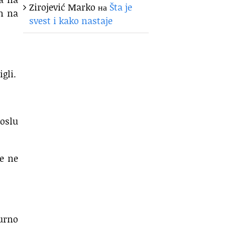
Zirojević Marko
на
Šta je
en na
svest i kako nastaje
gli.
poslu
e ne
gurno