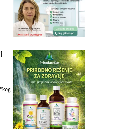
j
ičkog