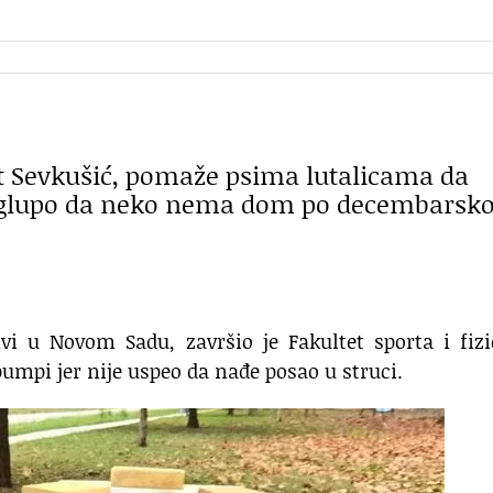
at Sevkušić, pomaže psima lutalicama da
e glupo da neko nema dom po decembarsko
ivi u Novom Sadu, završio je Fakultet sporta i fiz
pumpi jer nije uspeo da nađe posao u struci.