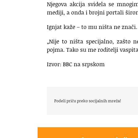
Njegova akcija svidela se mnogi
mediji, a onda i brojni portali šir
Ignjat kaže – to mu ništa ne znači.
„Nije to ništa specijalno, zašt
pojma. Tako su me roditelji vaspital
Izvor: BBC na srpskom
Podeli priču preko socijalnih mreža!