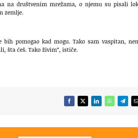
ma na društvenim mrežama, o njemu su pisali lok
om zemlje.
o ne bih pomogao kad mogu. Tako sam vaspitan, n
i, šta ćeš. Tako živim“, ističe.
Facebook
X
LinkedIn
WhatsApp
Telegr