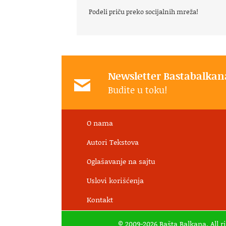
Podeli priču preko socijalnih mreža!
Newsletter Bastabalkan
Budite u toku!
O nama
Autori Tekstova
Oglašavanje na sajtu
Uslovi korišćenja
Kontakt
© 2009-2026 Bašta Balkana. All r