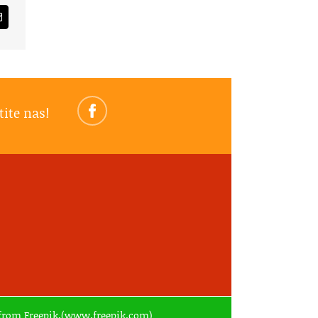
am
Email
tite nas!
ed from Freepik.(www.freepik.com)