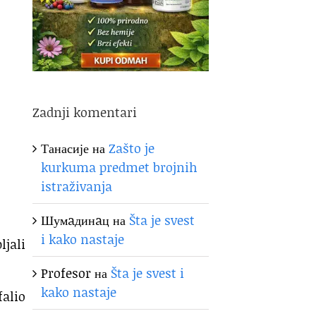
Zadnji komentari
Танасије
на
Zašto je
kurkuma predmet brojnih
istraživanja
Шумaдинaц
на
Šta je svest
i kako nastaje
ljali
Profesor
на
Šta je svest i
kako nastaje
falio