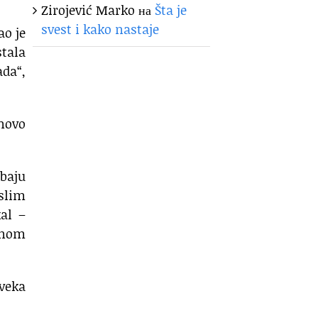
Zirojević Marko
на
Šta je
svest i kako nastaje
ao je
stala
ada“,
onovo
baju
islim
kal –
ednom
 veka