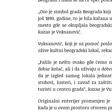
„Ovo je simbol grada Beograda koji
još 1890. godine, to je bila kafana
mesto gde se okupljala beogradska 
kazao je Vuksanović.
Vuksanović, koji je uz pomoć posl
ožive kultni beogradski lokal, rekao 
„Falilo je nešto ovako gde ćemo 
dobar kolač, ali i da uživaju u dobr
da je izgled samog lokala jedins
stubovi, lusteri, i zavod za zašti
turisti u centru grada“, kazao je V
Originalni enterijer promenjen je
kada je u ovom prostoru otvoren p