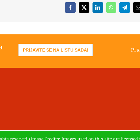
Facebook
X
LinkedIn
WhatsApp
Telegr
a
Pra
PRIJAVITE SE NA LISTU SADA!
ights reserved >Image Credits: Images used on this site are licens