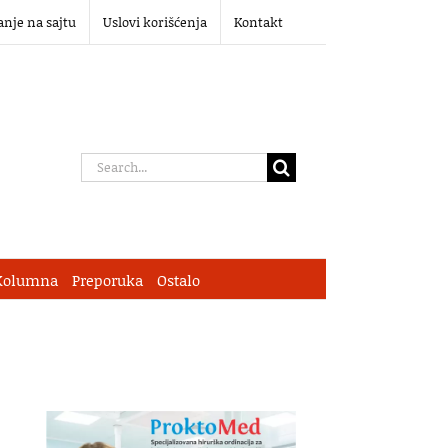
anje na sajtu
Uslovi korišćenja
Kontakt
Search
for:
Kolumna
Preporuka
Ostalo