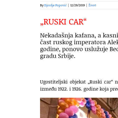
By
Djordje Popović
|
12/29/2019
|
Život
„RUSKI CAR“
Nekadašnja kafana, a kasnij
čast ruskog imperatora Ale
godine, ponovo uslužuje Beo
gradu Srbije.
Ugostiteljski objekat „Ruski car“
između 1922. i 1926. godine koja pr