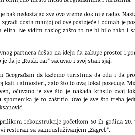
 je baš nedostajao sve ovo vreme dok nije radio. Nast
 u zgradi dosta manjoj od ove postojeće i odmah je po
elita. Ne vidim razlog zašto to ne bi bilo tako i s
ovnog partnera došao na ideju da zakupe prostor i p
je da je „Ruski car“ sačuvao i svoj stari sjaj.
mi Beograđani da kažemo turistima da odu i da pro
oj kafi i atmosferi, zato što to ovaj lokal poseduje. M
tven, očuvano je sve što je nakada krasilo ovaj lo
tu spomenika je to zaštitio. Ovo je sve što treba j
uksanović.
 prilikom rekonstrukcije početkom 60-ih godina 20.
rvi restoran sa samousluživanjem „Zagreb“.