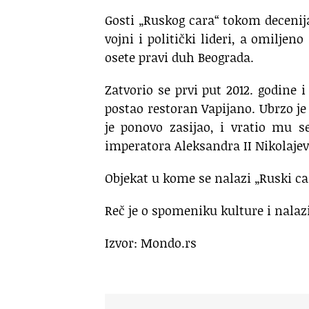
Gosti „Ruskog cara“ tokom decenija
vojni i politički lideri, a omilje
osete pravi duh Beograda.
Zatvorio se prvi put 2012. godine 
postao restoran Vapijano. Ubrzo je
je ponovo zasijao, i vratio mu se
imperatora Aleksandra II Nikolaje
Objekat u kome se nalazi „Ruski car
Reč je o spomeniku kulture i nalaz
Izvor: Mondo.rs