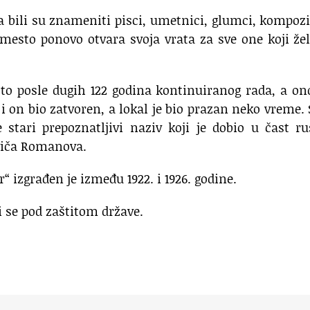
 bili su znameniti pisci, umetnici, glumci, kompozi
no mesto ponovo otvara svoja vrata za sve one koji že
i to posle dugih 122 godina kontinuiranog rada, a on
 i on bio zatvoren, a lokal je bio prazan neko vreme.
 stari prepoznatljivi naziv koji je dobio u čast r
viča Romanova.
“ izgrađen je između 1922. i 1926. godine.
i se pod zaštitom države.