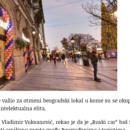
važio za otmeni beogradski lokal u kome su se okup
ntelektualna elita.
ladimir Vuksanović, rekao je da je „Ruski car“ baš 
tati omiljeno mesto među Beograđanima i turistima.