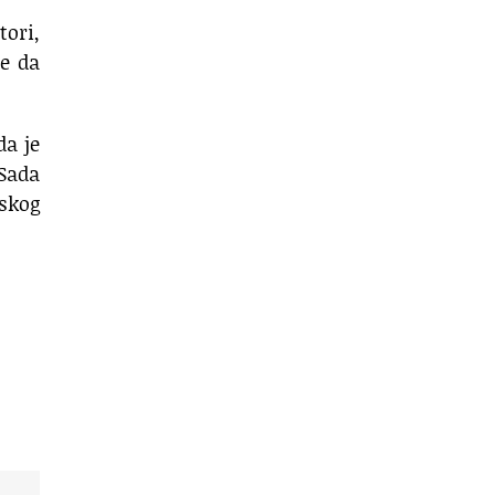
tori,
le da
da je
 Sada
uskog