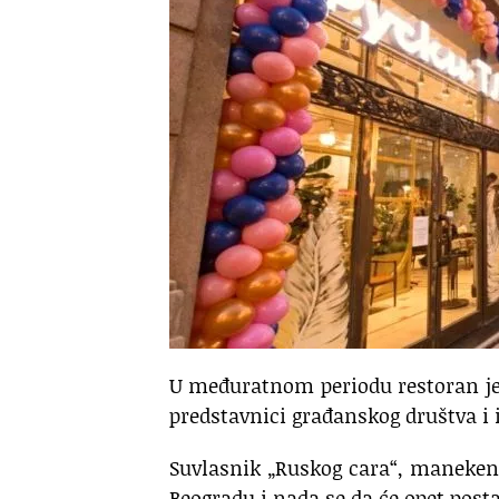
U međuratnom periodu restoran je 
predstavnici građanskog društva i i
Suvlasnik „Ruskog cara“, maneken V
Beogradu i nada se da će opet pos