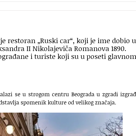
e restoran „Ruski car“, koji je ime dobio u
ksandra II Nikolajeviča Romanova 1890.
građane i turiste koji su u poseti glavno
 nalazi se u strogom centru Beograda u zgradi izgra
edstavlja spomenik kulture od velikog značaja.