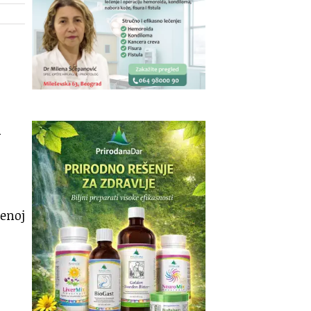
m
đenoj