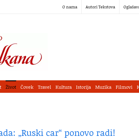
O nama
Autori Tekstova
Oglašav
t
Život
Čovek
Travel
Kultura
Istorija
Muzika
Filmovi
ada: „Ruski car“ ponovo radi!