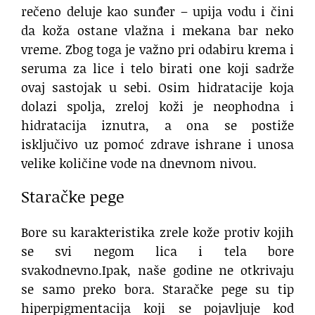
rečeno deluje kao sunđer – upija vodu i čini
da koža ostane vlažna i mekana bar neko
vreme. Zbog toga je važno pri odabiru krema i
seruma za lice i telo birati one koji sadrže
ovaj sastojak u sebi. Osim hidratacije koja
dolazi spolja, zreloj koži je neophodna i
hidratacija iznutra, a ona se postiže
isključivo uz pomoć zdrave ishrane i unosa
velike količine vode na dnevnom nivou.
Staračke pege
Bore su karakteristika zrele kože protiv kojih
se svi negom lica i tela bore
svakodnevno.Ipak, naše godine ne otkrivaju
se samo preko bora. Staračke pege su tip
hiperpigmentacija koji se pojavljuje kod