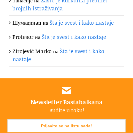
Танасије
на
Zašto je kurkuma predmet
brojnih istraživanja
Шумaдинaц
на
Šta je svest i kako nastaje
Profesor
на
Šta je svest i kako nastaje
Zirojević Marko
на
Šta je svest i kako
nastaje
Newsletter Bastabalkana
Budite u toku!
Prijavite se na listu sada!