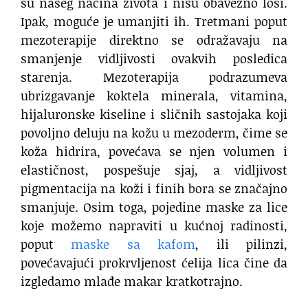
su našeg načina života i nisu obavezno loši.
Ipak, moguće je umanjiti ih. Tretmani poput
mezoterapije direktno se odražavaju na
smanjenje vidljivosti ovakvih posledica
starenja. Mezoterapija podrazumeva
ubrizgavanje koktela minerala, vitamina,
hijaluronske kiseline i sličnih sastojaka koji
povoljno deluju na kožu u mezoderm, čime se
koža hidrira, povećava se njen volumen i
elastičnost, pospešuje sjaj, a vidljivost
pigmentacija na koži i finih bora se značajno
smanjuje. Osim toga, pojedine maske za lice
koje možemo napraviti u kućnoj radinosti,
poput
maske sa kafom
, ili pilinzi,
povećavajući prokrvljenost ćelija lica čine da
izgledamo mlađe makar kratkotrajno.