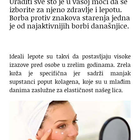
Uraditi sve što je u vašoj moći da se
izborite za njeno zdravlje i lepotu.
Borba protiv znakova starenja jedna
je od najaktivnijih borbi današnjice.
Ideali lepote su takvi da postavljaju visoke
izazove pred osobe u zrelim godinama. Zrela
koža je specifična jer sadrži manjak
supstanci poput kolagena, koje su u mlađim
danima zaslužne za elastičnost našeg lica.