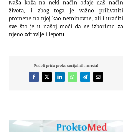
Naša koža na neki način odaje naš način
života, i zbog toga je važno prihvatiti
promene na njoj kao neminovne, ali i uraditi
sve što je u našoj moći da se izborimo za
njeno zdravlje i lepotu.
Podeli priču preko socijalnih mreža!
Facebook
X
LinkedIn
WhatsApp
Telegram
Email