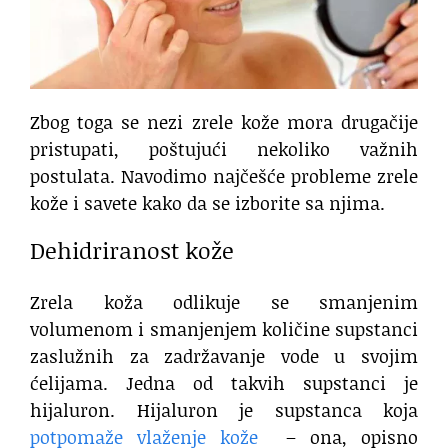
Zbog toga se nezi zrele kože mora drugačije
pristupati, poštujući nekoliko važnih
postulata. Navodimo najčešće probleme zrele
kože i savete kako da se izborite sa njima.
Dehidriranost kože
Zrela koža odlikuje se smanjenim
volumenom i smanjenjem količine supstanci
zaslužnih za zadržavanje vode u svojim
ćelijama. Jedna od takvih supstanci je
hijaluron. Hijaluron je supstanca koja
potpomaže vlaženje kože
– ona, opisno