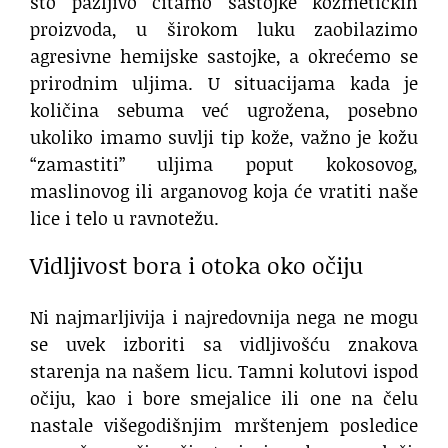
što pažljivo čitamo sastojke kozmetičkih
proizvoda, u širokom luku zaobilazimo
agresivne hemijske sastojke, a okrećemo se
prirodnim uljima. U situacijama kada je
količina sebuma već ugrožena, posebno
ukoliko imamo suvlji tip kože, važno je kožu
“zamastiti” uljima poput kokosovog,
maslinovog ili arganovog koja će vratiti naše
lice i telo u ravnotežu.
Vidljivost bora i otoka oko očiju
Ni najmarljivija i najredovnija nega ne mogu
se uvek izboriti sa vidljivošću znakova
starenja na našem licu. Tamni kolutovi ispod
očiju, kao i bore smejalice ili one na čelu
nastale višegodišnjim mrštenjem posledice