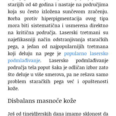
starijih od 40 godina i nastaje na područjima
koja su često izložena sunčevom zračenju.
Borba protiv hiperpigmentacija ovog tipa
mora biti sistematična i usmerena direktno
na kritična područja. Laserski tretmani su
najefikasniji način odstranjivanja staračkih
pega, a jedan od najpopularnijih tretmana
koji deluju na pege je
popularno lasersko
podmlađivanje
. Lasersko podmlađivanje
područja tela poput šaka je odličan izbor zato
što deluje u više smerova, pa ne rešava samo
problem staračkih pega već i opuštenosti
kože.
Disbalans masnoće kože
Još od tinejdžerskih dana imamo sklonost da