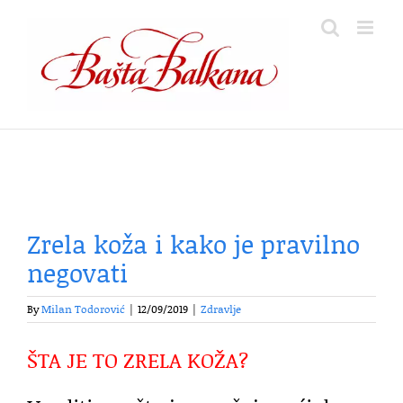
Skip
to
content
Zrela koža i kako je pravilno
negovati
By
Milan Todorović
|
12/09/2019
|
Zdravlje
ŠTA JE TO ZRELA KOŽA?