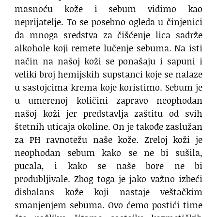
masnoću kože i sebum vidimo kao
neprijatelje. To se posebno ogleda u činjenici
da mnoga sredstva za čišćenje lica sadrže
alkohole koji remete lučenje sebuma. Na isti
način na našoj koži se ponašaju i sapuni i
veliki broj hemijskih supstanci koje se nalaze
u sastojcima krema koje koristimo. Sebum je
u umerenoj količini zapravo neophodan
našoj koži jer predstavlja zaštitu od svih
štetnih uticaja okoline. On je takođe zaslužan
za PH ravnotežu naše kože. Zreloj koži je
neophodan sebum kako se ne bi sušila,
pucala, i kako se naše bore ne bi
produbljivale. Zbog toga je jako važno izbeći
disbalans kože koji nastaje veštačkim
smanjenjem sebuma. Ovo ćemo postići time