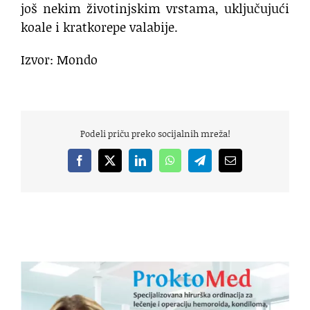
još nekim životinjskim vrstama, uključujući
koale i kratkorepe valabije.
Izvor: Mondo
Podeli priču preko socijalnih mreža!
Facebook
X
LinkedIn
WhatsApp
Telegram
Email