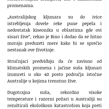
promenama.
„Australijskog kljunara su do ivice
istrebljenja dovele reke pune pepela i
nedostatak kiseonika u oblastima gde ovi
sisari žive“, rekao je Bino i dodao da se hitno
moraju preduzeti mere kako bi se sprečio
nestanak ove životinje.
Stručnjaci predviđaju da će zavisno od
klimatskih promena i jačine suša kljunari
izumreti u oko 40 posto područja istočne
Australije u kojima trenutno žive.
Dugotrajna suša, rekordno visoke
temperature i razorni požari u Australiji su
rezultirali ekološkom katastrofom koja preti