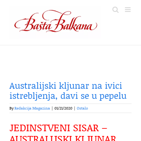
Skip
to
content
Australijski kljunar na ivici
istrebljenja, davi se u pepelu
By
Redakcija Magazina
|
01/21/2020
|
Ostalo
JEDINSTVENI SISAR –
AUSTRALIJSKI KLJUNAR