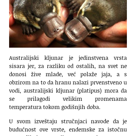
Australijski kljunar je jedinstvena vrsta
sisara jer, za razliku od ostalih, na svet ne
donosi žive mlade, već polaže jaja, a s
obzirom na to da hranu nalazi prvenstveno u
vodi, australijski kljunar (platipus) mora da
se prilagodi velikim promenama
temperatura tokom godišnjih doba.
U svom izveštaju stručnjaci navode da je
budućnost ove vrste, endemske za istočnu