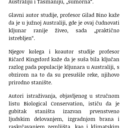
Australiju i Tasmaniju, „sumorna“.
Glavni autor studije, profesor Gilad Bino kaže
da je u južnoj Australiji, gde je ovaj čudnovati
kljunar ranije živeo, sada „praktično
istrebljen“.
Njegov kolega i koautor studije profesor
Ričard Kingsford kaže da je suša bila ključan
razlog pada populacije kljunara u Australiji, s
obzirom na to da su presušile reke, njihovo
prirodno stanište.
Autori istraživanja, objavljenog u stručnom
listu Biological Conservation, ističu da je
gubitak staništa izazvan prvenstveno
ljudskim delovanjem, izgradnjom brana i
raskrčavanjem zemljišta, kao i klimatskim