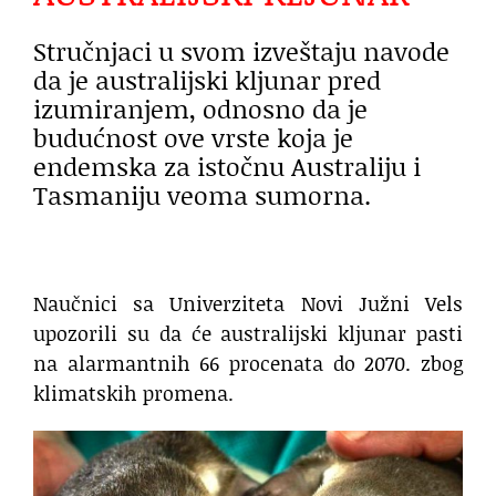
Stručnjaci u svom izveštaju navode
da je australijski kljunar pred
izumiranjem, odnosno da je
budućnost ove vrste koja je
endemska za istočnu Australiju i
Tasmaniju veoma sumorna.
Naučnici sa Univerziteta Novi Južni Vels
upozorili su da će australijski kljunar pasti
na alarmantnih 66 procenata do 2070. zbog
klimatskih promena.