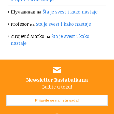
Шумaдинaц
на
Šta je svest i kako nastaje
Profesor
на
Šta je svest i kako nastaje
Zirojević Marko
на
Šta je svest i kako
nastaje
Newsletter Bastabalkana
Budite u toku!
Prijavite se na listu sada!