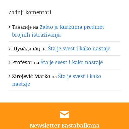
Zadnji komentari
Танасије
на
Zašto je kurkuma predmet
brojnih istraživanja
Шумaдинaц
на
Šta je svest i kako nastaje
Profesor
на
Šta je svest i kako nastaje
Zirojević Marko
на
Šta je svest i kako
nastaje
Newsletter Bastabalkana