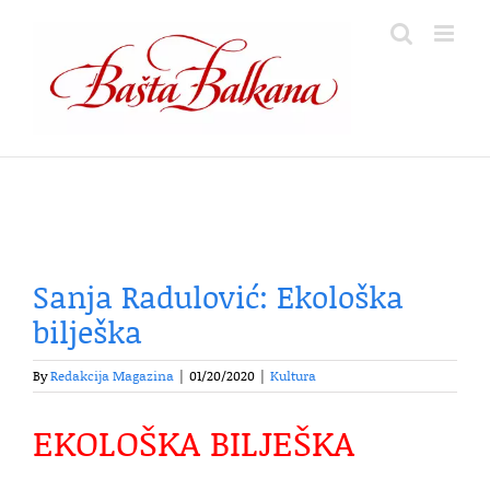
Skip
to
content
Sanja Radulović: Ekološka
bilješka
By
Redakcija Magazina
|
01/20/2020
|
Kultura
EKOLOŠKA BILJEŠKA