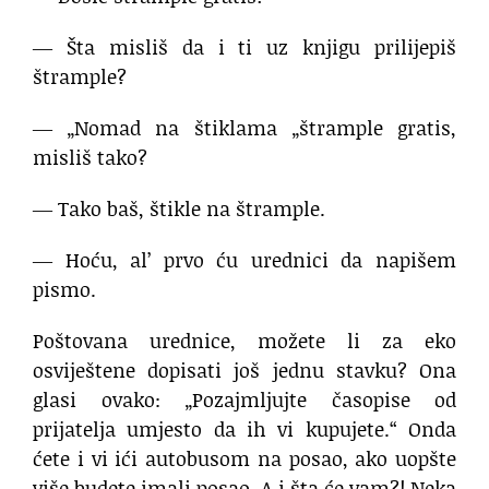
― Šta misliš da i ti uz knjigu prilijepiš
štrample?
― „Nomad na štiklama „štrample gratis,
misliš tako?
― Tako baš, štikle na štrample.
― Hoću, al’ prvo ću urednici da napišem
pismo.
Poštovana urednice, možete li za eko
osviještene dopisati još jednu stavku? Ona
glasi ovako: „Pozajmljujte časopise od
prijatelja umjesto da ih vi kupujete.“ Onda
ćete i vi ići autobusom na posao, ako uopšte
više budete imali posao. A i šta će vam?! Neka