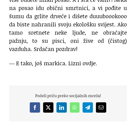
na posao idu obični smrtnici, a vi pođite u
šumu da grlite drveće i dišete duuuboookooo
da biste nahranili svoju ekološku svijest. Ako
tamo sretnete neke ljude, ne obraćajte
pažnju, to su pisci, oni žive od (čistog)
vazduha. Srdačan pozdrav!
― E tako, još markica. Lizni ovdje.
Podeli priču preko socijalnih mreža!
Facebook
X
LinkedIn
WhatsApp
Telegram
Email