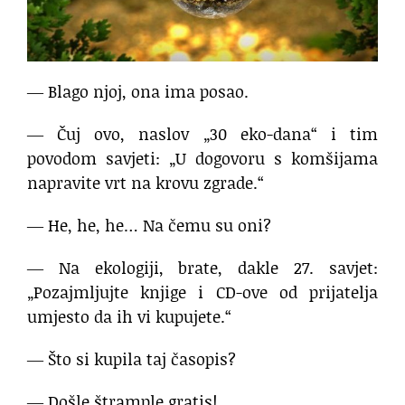
― Blago njoj, ona ima posao.
― Čuj ovo, naslov „30 eko-dana“ i tim
povodom savjeti: „U dogovoru s komšijama
napravite vrt na krovu zgrade.“
― He, he, he… Na čemu su oni?
― Na ekologiji, brate, dakle 27. savjet:
„Pozajmljujte knjige i CD-ove od prijatelja
umjesto da ih vi kupujete.“
― Što si kupila taj časopis?
― Došle štrample gratis!