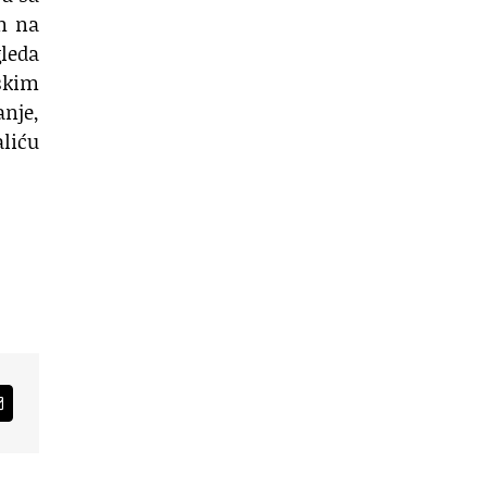
m na
gleda
mskim
nje,
liću
am
Email