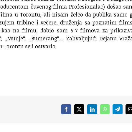
roducentom čuvenog filma Profesionalac) došao sa
 filma u Torontu, ali nisam želeo da publika samo 
izujem tribine i večere, druženja sa poznatim fil
 kao na filmu, dobio sam 6-7 filmova za prikaziva
“, „Munje“, „Bumerang“… Zahvaljujući Dejanu Vraža
 Torontu se i ostvario.
Facebook
X
LinkedIn
WhatsApp
Telegr