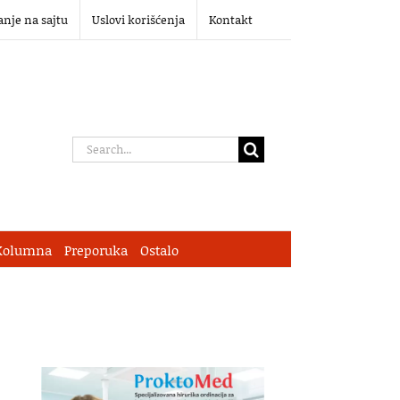
anje na sajtu
Uslovi korišćenja
Kontakt
Search
for:
Kolumna
Preporuka
Ostalo