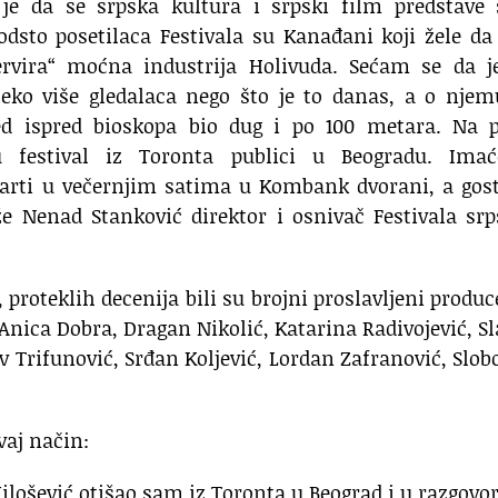
 je da se srpska kultura i srpski film predstave 
odsto posetilaca Festivala su Kanađani koji žele da
ervira“ moćna industrija Holivuda. Sećam se da j
eko više gledalaca nego što je to danas, a o njem
red ispred bioskopa bio dug i po 100 metara. Na p
ću festival iz Toronta publici u Beogradu. Ima
parti u večernjim satima u Kombank dvorani, a gos
že Nenad Stanković direktor i osnivač Festivala sr
 proteklih decenija bili su brojni proslavljeni produc
 Anica Dobra, Dragan Nikolić, Katarina Radivojević, S
av Trifunović, Srđan Koljević, Lordan Zafranović, Slo
vaj način:
ilošević otišao sam iz Toronta u Beograd i u razgovo