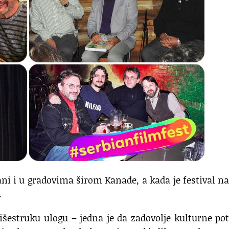
ni i u gradovima širom Kanade, a kada je festival n
.
išestruku ulogu – jedna je da zadovolje kulturne po