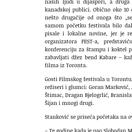
naših ljudi u dijaspori, a druga
kanadskoj publici. Obično oko 10 
nešto drugačije od onoga što „s
samom početku festivala bilo dal
pisale i lokalne novine, jer je 
organizatora FEST-a, predstavi
konferenciju za štampu i koktel 
zabavljati džez bend Kabare – ka
filma iz Toronta.
Gosti Filmskog festivala u Torontu,
režiseri i glumci: Goran Marković,
Štimac, Dragan Bjelogrlić, Branisl
Šijan i mnogi drugi.
Stanković se priseća početaka na o
– Te godine kada je pao Slobodan M