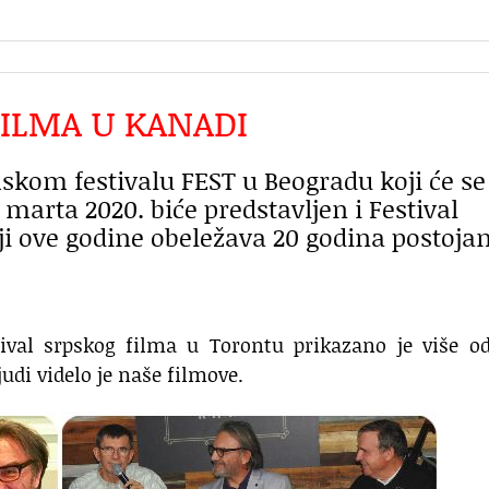
FILMA U KANADI
kom festivalu FEST u Beogradu koji će se
. marta 2020. biće predstavljen i Festival
ji ove godine obeležava 20 godina postojan
tival srpskog filma u Torontu prikazano je više o
judi videlo je naše filmove.