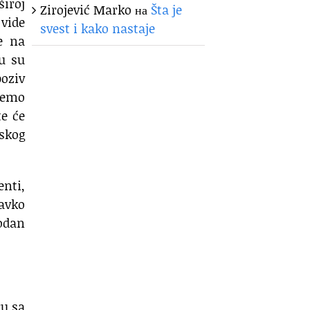
široj
Zirojević Marko
на
Šta je
 vide
svest i kako nastaje
e na
u su
oziv
ćemo
te će
pskog
enti,
lavko
bodan
ru sa