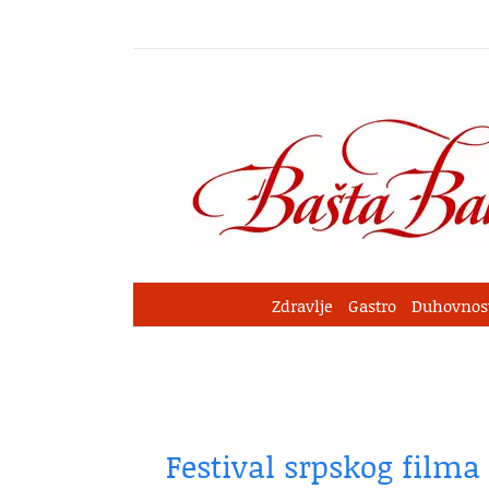
Skip
to
content
Zdravlje
Gastro
Duhovnos
Festival srpskog filma 