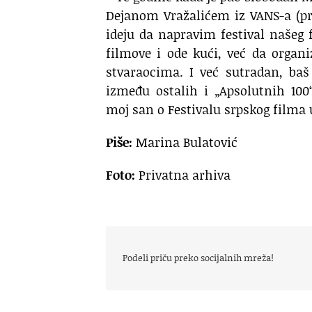
Dejanom Vražalićem iz VANS-a (p
ideju da napravim festival našeg
filmove i ode kući, već da organ
stvaraocima. I već sutradan, baš
između ostalih i „Apsolutnih 100
moj san o Festivalu srpskog filma u
Piše:
Marina Bulatović
Foto:
Privatna arhiva
Podeli priču preko socijalnih mreža!