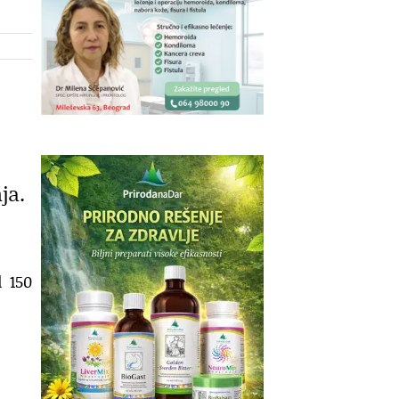
ja.
d 150