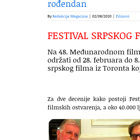
rođendan
By
Redakcija Magazina
|
02/08/2020
|
Filmovi
FESTIVAL SRPSKOG 
Na 48. Međunarodnom films
održati od 28. februara do 8
srpskog filma iz Toronta ko
Za dve decenije kako postoji Fes
filmskih ostvarenja, a oko 40.000 l