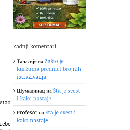
Zadnji komentari
Танасије
на
Zašto je
kurkuma predmet brojnih
istraživanja
Шумaдинaц
на
Šta je svest
i kako nastaje
astao
Profesor
на
Šta je svest i
kako nastaje
trebe