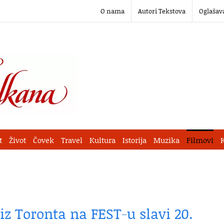
O nama
Autori Tekstova
Oglašav
t
Život
Čovek
Travel
Kultura
Istorija
Muzika
Filmovi
iz Toronta na FEST-u slavi 20.