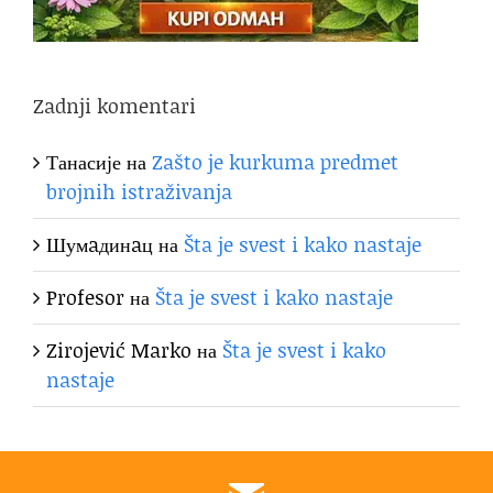
Zadnji komentari
Танасије
на
Zašto je kurkuma predmet
brojnih istraživanja
Шумaдинaц
на
Šta je svest i kako nastaje
Profesor
на
Šta je svest i kako nastaje
Zirojević Marko
на
Šta je svest i kako
nastaje