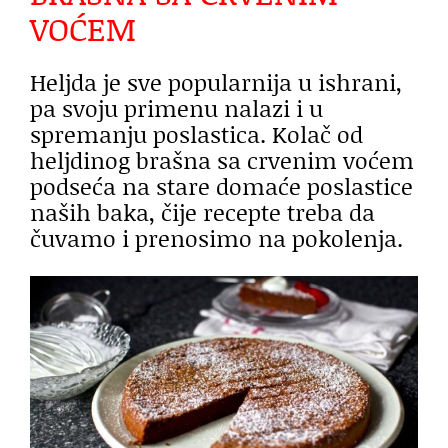
VOĆEM
Heljda je sve popularnija u ishrani,
pa svoju primenu nalazi i u
spremanju poslastica. Kolač od
heljdinog brašna sa crvenim voćem
podseća na stare domaće poslastice
naših baka, čije recepte treba da
čuvamo i prenosimo na pokolenja.