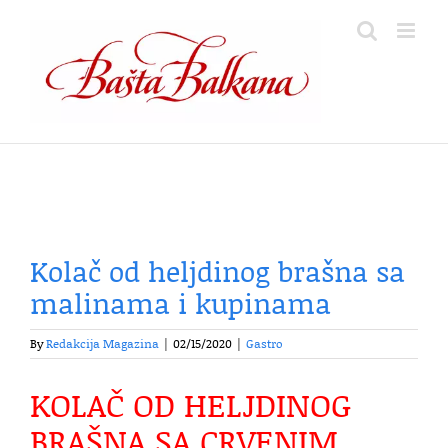
Skip
to
content
Kolač od heljdinog brašna sa
malinama i kupinama
By
Redakcija Magazina
|
02/15/2020
|
Gastro
KOLAČ OD HELJDINOG
BRAŠNA SA CRVENIM