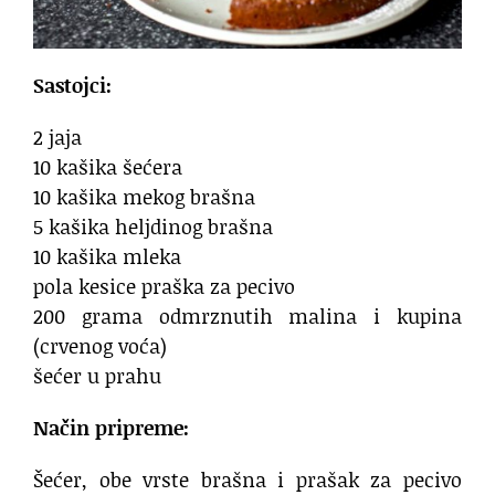
Sastojci:
2 jaja
10 kašika šećera
10 kašika mekog brašna
5 kašika heljdinog brašna
10 kašika mleka
pola kesice praška za pecivo
200 grama odmrznutih malina i kupina
(crvenog voća)
šećer u prahu
Način pripreme:
Šećer, obe vrste brašna i prašak za pecivo