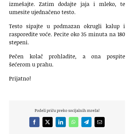
izmešajte. Zatim dodajte jaja i mleko, te
umesite ujednačeno testo.
Testo sipajte u podmazan okrugli kalup i
rasporedite voće. Pecite oko 35 minuta na 180
stepeni.
Pečen kolač prohladite, a ona pospite
šećerom u prahu.
Prijatno!
Podeli priču preko socijalnih mreža!
Facebook
X
LinkedIn
WhatsApp
Telegram
Email