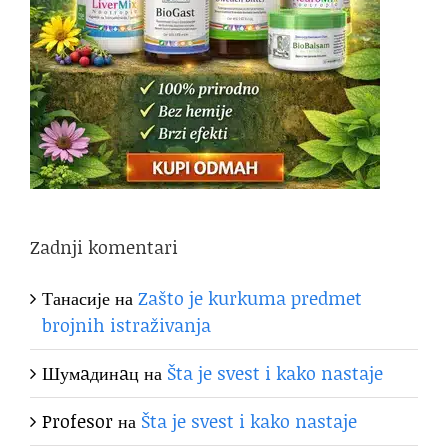
Zadnji komentari
Танасије
на
Zašto je kurkuma predmet
brojnih istraživanja
Шумaдинaц
на
Šta je svest i kako nastaje
Profesor
на
Šta je svest i kako nastaje