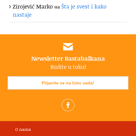
Zirojević Marko
на
Šta je svest i kako
nastaje
Newsletter Bastabalkana
Budite u toku!
Prijavite se na listu sada!
O nama