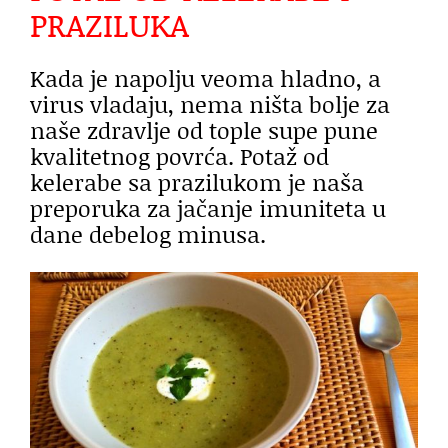
PRAZILUKA
Kada je napolju veoma hladno, a
virus vladaju, nema ništa bolje za
naše zdravlje od tople supe pune
kvalitetnog povrća. Potaž od
kelerabe sa prazilukom je naša
preporuka za jačanje imuniteta u
dane debelog minusa.