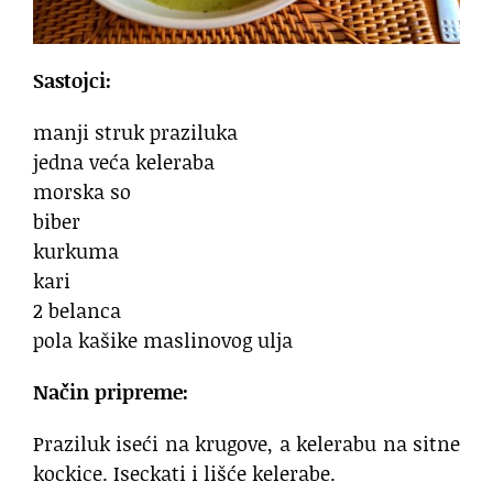
Sastojci:
manji struk praziluka
jedna veća keleraba
morska so
biber
kurkuma
kari
2 belanca
pola kašike maslinovog ulja
Način pripreme:
Praziluk iseći na krugove, a kelerabu na sitne
kockice. Iseckati i lišće kelerabe.