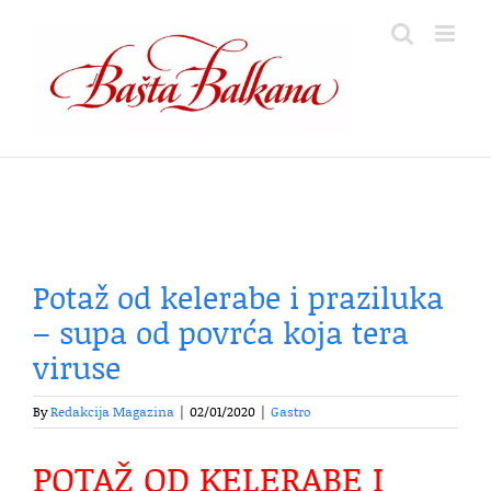
Skip
to
content
Potaž od kelerabe i praziluka
– supa od povrća koja tera
viruse
By
Redakcija Magazina
|
02/01/2020
|
Gastro
POTAŽ OD KELERABE I