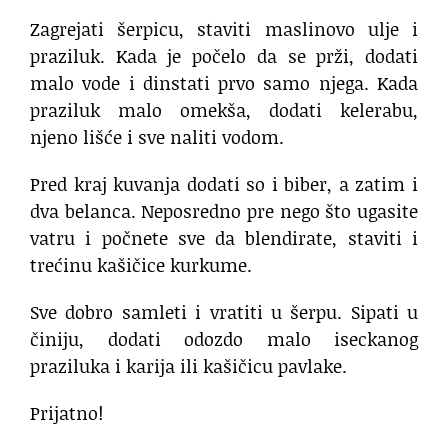
Zagrejati šerpicu, staviti maslinovo ulje i
praziluk. Kada je počelo da se prži, dodati
malo vode i dinstati prvo samo njega. Kada
praziluk malo omekša, dodati kelerabu,
njeno lišće i sve naliti vodom.
Pred kraj kuvanja dodati so i biber, a zatim i
dva belanca. Neposredno pre nego što ugasite
vatru i počnete sve da blendirate, staviti i
trećinu kašičice kurkume.
Sve dobro samleti i vratiti u šerpu. Sipati u
činiju, dodati odozdo malo iseckanog
praziluka i karija ili kašičicu pavlake.
Prijatno!