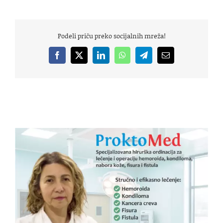
Podeli priču preko socijalnih mreža!
Facebook
X
LinkedIn
WhatsApp
Telegram
Email