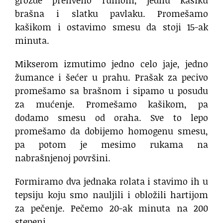
grožđe preliveno rumom, jednu kašiku
brašna i slatku pavlaku. Promešamo
kašikom i ostavimo smesu da stoji 15-ak
minuta.
Mikserom izmutimo jedno celo jaje, jedno
žumance i šećer u prahu. Prašak za pecivo
promešamo sa brašnom i sipamo u posudu
za mućenje. Promešamo kašikom, pa
dodamo smesu od oraha. Sve to lepo
promešamo da dobijemo homogenu smesu,
pa potom je mesimo rukama na
nabrašnjenoj površini.
Formiramo dva jednaka rolata i stavimo ih u
tepsiju koju smo nauljili i obložili hartijom
za pečenje. Pečemo 20-ak minuta na 200
stepeni.