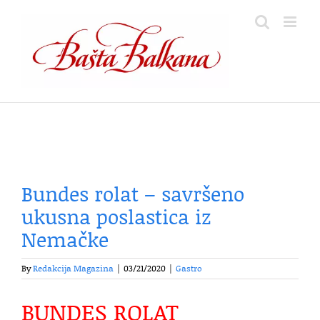
Skip
to
content
Bundes rolat – savršeno
ukusna poslastica iz
Nemačke
By
Redakcija Magazina
|
03/21/2020
|
Gastro
BUNDES ROLAT