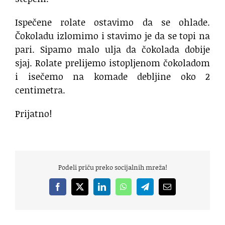
Ispečene rolate ostavimo da se ohlade.
Čokoladu izlomimo i stavimo je da se topi na
pari. Sipamo malo ulja da čokolada dobije
sjaj. Rolate prelijemo istopljenom čokoladom
i isečemo na komade debljine oko 2
centimetra.
Prijatno!
Podeli priču preko socijalnih mreža!
Facebook
X
LinkedIn
WhatsApp
Telegram
Email