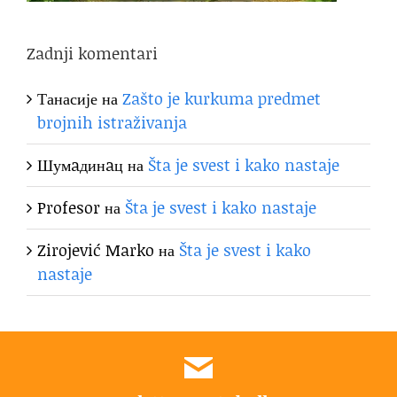
Zadnji komentari
Танасије
на
Zašto je kurkuma predmet
brojnih istraživanja
Шумaдинaц
на
Šta je svest i kako nastaje
Profesor
на
Šta je svest i kako nastaje
Zirojević Marko
на
Šta je svest i kako
nastaje