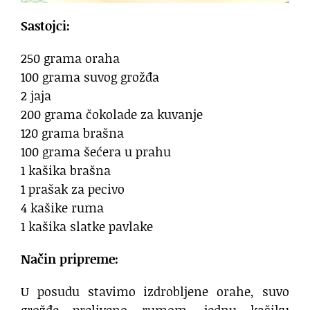
Sastojci:
250 grama oraha
100 grama suvog grožđa
2 jaja
200 grama čokolade za kuvanje
120 grama brašna
100 grama šećera u prahu
1 kašika brašna
1 prašak za pecivo
4 kašike ruma
1 kašika slatke pavlake
Način pripreme:
U posudu stavimo izdrobljene orahe, suvo