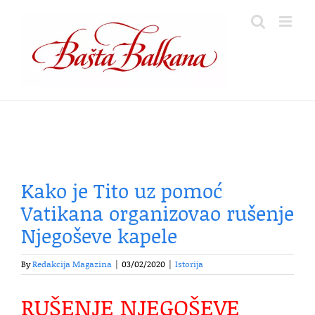
Skip
to
content
Kako je Tito uz pomoć
Vatikana organizovao rušenje
Njegoševe kapele
By
Redakcija Magazina
|
03/02/2020
|
Istorija
RUŠENJE NJEGOŠEVE