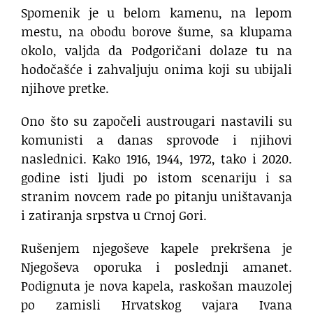
Spomenik je u belom kamenu, na lepom
mestu, na obodu borove šume, sa klupama
okolo, valjda da Podgoričani dolaze tu na
hodočašće i zahvaljuju onima koji su ubijali
njihove pretke.
Ono što su započeli austrougari nastavili su
komunisti a danas sprovode i njihovi
naslednici. Kako 1916, 1944, 1972, tako i 2020.
godine isti ljudi po istom scenariju i sa
stranim novcem rade po pitanju uništavanja
i zatiranja srpstva u Crnoj Gori.
Rušenjem njegoševe kapele prekršena je
Njegoševa oporuka i poslednji amanet.
Podignuta je nova kapela, raskošan mauzolej
po zamisli Hrvatskog vajara Ivana