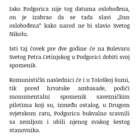
Iako Podgorica nije tog datuma oslobođena,
on je izabrao da se tada slavi „Dan
oslobođena“ kako narod ne bi slavio Svetog
Nikolu.
Isti taj čovek pre dve godine će na Bulevaru
Svetog Petra Cetinjskog u Podgorici dobiti svoj
spomenik.
Komunistički naslednici će i u Tološkoj šumi,
tik pored hrvatske ambasade, podići
monumentalni spomenik savezničkim
pilotima koji su, između ostalog, u Drugom
svjetskom ratu, Podgoricu bukvalno sravnili
sa zemljom i ubili njenog svakog šestog
stanovnika.