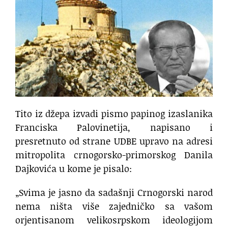
Tito iz džepa izvadi pismo papinog izaslanika
Franciska Palovinetija, napisano i
presretnuto od strane UDBE upravo na adresi
mitropolita crnogorsko-primorskog Danila
Dajkovića u kome je pisalo:
„Svima je jasno da sadašnji Crnogorski narod
nema ništa više zajedničko sa vašom
orjentisanom velikosrpskom ideologijom