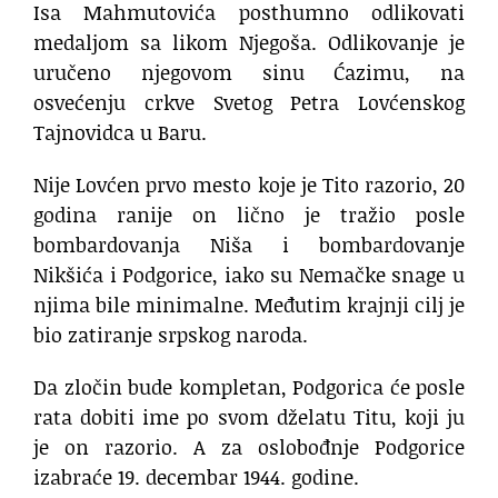
Isa Mahmutovića posthumno odlikovati
medaljom sa likom Njegoša. Odlikovanje je
uručeno njegovom sinu Ćazimu, na
osvećenju crkve Svetog Petra Lovćenskog
Tajnovidca u Baru.
Nije Lovćen prvo mesto koje je Tito razorio, 20
godina ranije on lično je tražio posle
bombardovanja Niša i bombardovanje
Nikšića i Podgorice, iako su Nemačke snage u
njima bile minimalne. Međutim krajnji cilj je
bio zatiranje srpskog naroda.
Da zločin bude kompletan, Podgorica će posle
rata dobiti ime po svom dželatu Titu, koji ju
je on razorio. A za oslobođnje Podgorice
izabraće 19. decembar 1944. godine.