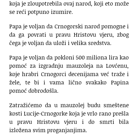
koja je zloupotrebila ovaj narod, koji eto može
se reći potpuno izumire.
Papa je voljan da Crnogorski narod pomogne i
da ga povrati u pravu Hristovu vjeru, zbog
čega je voljan da uloži i velika sredstva.
Papa je voljan da pokloni 500 miliona lira kao
pomoć za izgradnju mauzoleja na Lovćenu,
koje hrabri Crnogorci decenijama već traže i
žele, te bi i vama lično svakako Papina
pomoć dobrodošla.
Zatražićemo da u mauzolej budu smeštene
kosti Lucije-Crnogorke koja je vrlo rano prešla
u pravu Hristovu vjeru i do smrti bila
izložena svim proganjanjima.