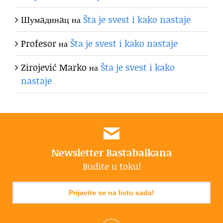
Шумaдинaц
на
Šta je svest i kako nastaje
Profesor
на
Šta je svest i kako nastaje
Zirojević Marko
на
Šta je svest i kako
nastaje
Newsletter Bastabalkana
Budite u toku!
Prijavite se na listu sada!