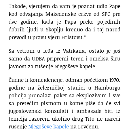
Takođe, vjerujem da vam je poznat udio Pape
kod odvajanja Makedonske crkve od SPC pre
dve godine, kada je Papa preko pojedinih
dobrih ljudi u Skoplju krenuo da i taj narod
prevodi u pravu vjeru Hristovu.“
Sa vetrom u leđa iz Vatikana, ostalo je još
samo da UDBA pripremi teren i omekša širu
javnost za rušenje Njegoševe kapele.
Čudne li koincidencije, odmah početkom 1970.
godine na železničkoj stanici u Hamburgu
policija pronalazi paket sa eksplozivom i sve
sa pretećim pismom u kome piše da će svi
jugoslovenski konzulati i ambasade biti iz
temelja razoreni ukoliko drug Tito ne naredi
rušenje
Njegoševe kapele
na Lovćenu.