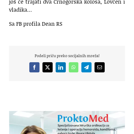
još će trajati dva Crnogorska kolosa, Lovćen i
vladika…
Sa FB profila Dean RS
Podeli priču preko socijalnih mreža!
Facebook
X
LinkedIn
WhatsApp
Telegram
Email