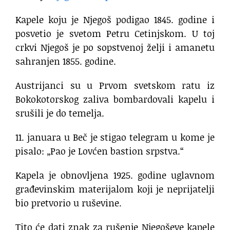
Kapele koju je Njegoš podigao 1845. godine i
posvetio je svetom Petru Cetinjskom. U toj
crkvi Njegoš je po sopstvenoj želji i amanetu
sahranjen 1855. godine.
Austrijanci su u Prvom svetskom ratu iz
Bokokotorskog zaliva bombardovali kapelu i
srušili je do temelja.
11. januara u Beč je stigao telegram u kome je
pisalo: „Pao je Lovćen bastion srpstva.“
Kapela je obnovljena 1925. godine uglavnom
građevinskim materijalom koji je neprijatelji
bio pretvorio u ruševine.
Tito će dati znak za rušenje Njegoševe kapele