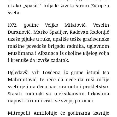
i tako „spasiti“ hiljade života širom Evrope i
sveta.
1972. godine Veljko Milatović, Veselin
Đuranović, Marko Špadijer, Radovan Radonjić
uzeše pijuke u ruke, upališe teške građevinske
mašine povedoše brigadu radnika, uglavnom
Muslimana i Albanaca iz okoline Bijelog Polja
i krenuše da izvrše zadatak.
Ugledavši vrh Lovćena iz grupe istupi Iso
Mahmutović, te reče da neće da ruši ničije
svetinje i na đecu baci sramotu i prokletstvo.
Stasiti momak sa meksikansim brkovima
napusti firmu i vrati se svojoj porodici.
Mitropolit Amfilohije će godinama kasnije