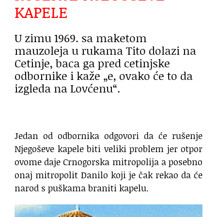
KAPELE
U zimu 1969. sa maketom
mauzoleja u rukama Tito dolazi na
Cetinje, baca ga pred cetinjske
odbornike i kaže „e, ovako će to da
izgleda na Lovćenu“.
Jedan od odbornika odgovori da će rušenje
Njegoševe kapele biti veliki problem jer otpor
ovome daje Crnogorska mitropolija a posebno
onaj mitropolit Danilo koji je čak rekao da će
narod s puškama braniti kapelu.