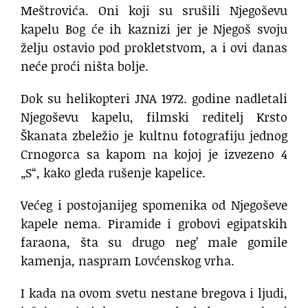
Meštrovića. Oni koji su srušili Njegoševu
kapelu Bog će ih kaznizi jer je Njegoš svoju
želju ostavio pod prokletstvom, a i ovi danas
neće proći ništa bolje.
Dok su helikopteri JNA 1972. godine nadletali
Njegoševu kapelu, filmski reditelj Krsto
Škanata zbeležio je kultnu fotografiju jednog
Crnogorca sa kapom na kojoj je izvezeno 4
„S“, kako gleda rušenje kapelice.
Većeg i postojanijeg spomenika od Njegoševe
kapele nema. Piramide i grobovi egipatskih
faraona, šta su drugo neg’ male gomile
kamenja, naspram Lovćenskog vrha.
I kada na ovom svetu nestane bregova i ljudi,