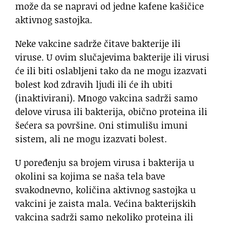
može da se napravi od jedne kafene kašičice
aktivnog sastojka.
Neke vakcine sadrže čitave bakterije ili
viruse. U ovim slučajevima bakterije ili virusi
će ili biti oslabljeni tako da ne mogu izazvati
bolest kod zdravih ljudi ili će ih ubiti
(inaktivirani). Mnogo vakcina sadrži samo
delove virusa ili bakterija, obično proteina ili
šećera sa površine. Oni stimulišu imuni
sistem, ali ne mogu izazvati bolest.
U poređenju sa brojem virusa i bakterija u
okolini sa kojima se naša tela bave
svakodnevno, količina aktivnog sastojka u
vakcini je zaista mala. Većina bakterijskih
vakcina sadrži samo nekoliko proteina ili