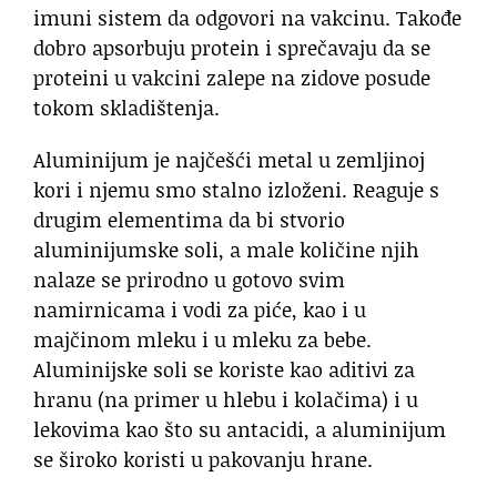
imuni sistem da odgovori na vakcinu. Takođe
dobro apsorbuju protein i sprečavaju da se
proteini u vakcini zalepe na zidove posude
tokom skladištenja.
Aluminijum je najčešći metal u zemljinoj
kori i njemu smo stalno izloženi. Reaguje s
drugim elementima da bi stvorio
aluminijumske soli, a male količine njih
nalaze se prirodno u gotovo svim
namirnicama i vodi za piće, kao i u
majčinom mleku i u mleku za bebe.
Aluminijske soli se koriste kao aditivi za
hranu (na primer u hlebu i kolačima) i u
lekovima kao što su antacidi, a aluminijum
se široko koristi u pakovanju hrane.