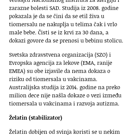
zarazne bolesti SAD. Studija iz 2008. godine
pokazala je da se čini da se etil živa u
tiomersalu ne nakuplja u telima čak i vrlo
male bebe. Čisti se iz krvi za 30 dana, a
dokazi govore da se prenosi u bebinu stolicu.
Svetska zdravstvena organizacija (SZO) i
Evropska agencija za lekove (EMA, ranije
EMEA) su obe izjavile da nema dokaza o
riziku od tiomersala u vakcinama.
Australijska studija iz 2014. godine na preko
milion dece nije našla dokaze o vezi između
tiomersala u vakcinama i razvoja autizma.
Želatin (stabilizator)
Želatin dobijen od svinja koristi se u nekim