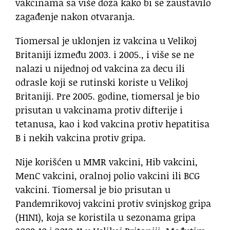
vakcinama sa više doza kako bi se zaustavilo
zagađenje nakon otvaranja.
Tiomersal je uklonjen iz vakcina u Velikoj
Britaniji između 2003. i 2005., i više se ne
nalazi u nijednoj od vakcina za decu ili
odrasle koji se rutinski koriste u Velikoj
Britaniji. Pre 2005. godine, tiomersal je bio
prisutan u vakcinama protiv difterije i
tetanusa, kao i kod vakcina protiv hepatitisa
B i nekih vakcina protiv gripa.
Nije korišćen u MMR vakcini, Hib vakcini,
MenC vakcini, oralnoj polio vakcini ili BCG
vakcini. Tiomersal je bio prisutan u
Pandemrikovoj vakcini protiv svinjskog gripa
(H1N1), koja se koristila u sezonama gripa