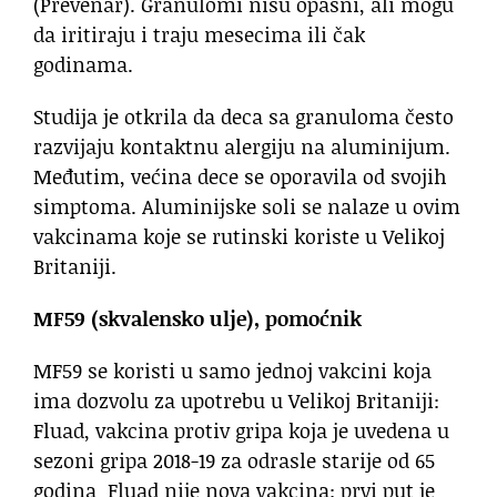
(Prevenar). Granulomi nisu opasni, ali mogu
da iritiraju i traju mesecima ili čak
godinama.
Studija je otkrila da deca sa granuloma često
razvijaju kontaktnu alergiju na aluminijum.
Međutim, većina dece se oporavila od svojih
simptoma. Aluminijske soli se nalaze u ovim
vakcinama koje se rutinski koriste u Velikoj
Britaniji.
MF59 (skvalensko ulje), pomoćnik
MF59 se koristi u samo jednoj vakcini koja
ima dozvolu za upotrebu u Velikoj Britaniji:
Fluad, vakcina protiv gripa koja je uvedena u
sezoni gripa 2018-19 za odrasle starije od 65
godina Fluad nije nova vakcina; prvi put je