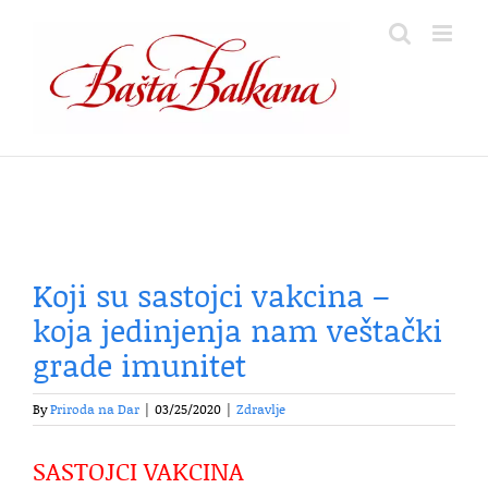
Skip
to
content
Koji su sastojci vakcina –
koja jedinjenja nam veštački
grade imunitet
By
Priroda na Dar
|
03/25/2020
|
Zdravlje
SASTOJCI VAKCINA