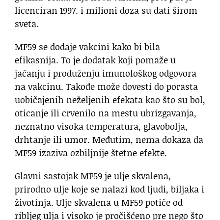
licenciran 1997. i milioni doza su dati širom
sveta.
MF59 se dodaje vakcini kako bi bila
efikasnija. To je dodatak koji pomaže u
jačanju i produženju imunološkog odgovora
na vakcinu. Takođe može dovesti do porasta
uobičajenih neželjenih efekata kao što su bol,
oticanje ili crvenilo na mestu ubrizgavanja,
neznatno visoka temperatura, glavobolja,
drhtanje ili umor. Međutim, nema dokaza da
MF59 izaziva ozbiljnije štetne efekte.
Glavni sastojak MF59 je ulje skvalena,
prirodno ulje koje se nalazi kod ljudi, biljaka i
životinja. Ulje skvalena u MF59 potiče od
ribljeg ulja i visoko je pročišćeno pre nego što