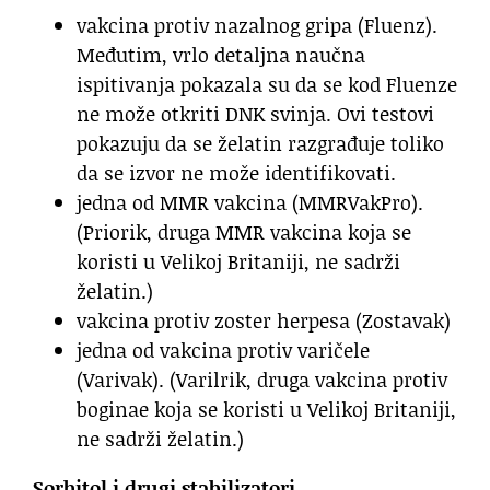
vakcina protiv nazalnog gripa (Fluenz).
Međutim, vrlo detaljna naučna
ispitivanja pokazala su da se kod Fluenze
ne može otkriti DNK svinja. Ovi testovi
pokazuju da se želatin razgrađuje toliko
da se izvor ne može identifikovati.
jedna od MMR vakcina (MMRVakPro).
(Priorik, druga MMR vakcina koja se
koristi u Velikoj Britaniji, ne sadrži
želatin.)
vakcina protiv zoster herpesa (Zostavak)
jedna od vakcina protiv varičele
(Varivak). (Varilrik, druga vakcina protiv
boginae koja se koristi u Velikoj Britaniji,
ne sadrži želatin.)
Sorbitol i drugi stabilizatori