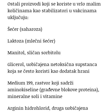
Ostali proizvodi koji se koriste u vrlo malim
količinama kao stabilizatori u vakcinama
uključuju:
Šećer (saharoza)
Laktoza (mlečni šećer)
Manitol, sličan sorbitolu
Glicerol, uobičajena netoksična supstanca
koja se često koristi kao dodatak hrani
Medium 199, rastvor koji sadrži
aminokiseline (građevne blokove proteina),
mineralne soli i vitamine
Arginin hidrohlorid, druga uobičajena