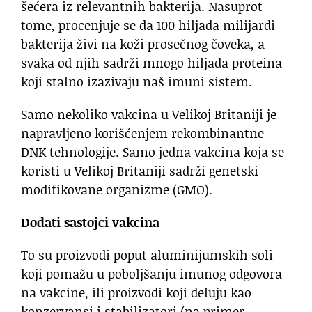
šećera iz relevantnih bakterija. Nasuprot
tome, procenjuje se da 100 hiljada milijardi
bakterija živi na koži prosečnog čoveka, a
svaka od njih sadrži mnogo hiljada proteina
koji stalno izazivaju naš imuni sistem.
Samo nekoliko vakcina u Velikoj Britaniji je
napravljeno korišćenjem rekombinantne
DNK tehnologije. Samo jedna vakcina koja se
koristi u Velikoj Britaniji sadrži genetski
modifikovane organizme (GMO).
Dodati sastojci vakcina
To su proizvodi poput aluminijumskih soli
koji pomažu u poboljšanju imunog odgovora
na vakcine, ili proizvodi koji deluju kao
konzervansi i stabilizatori (na primer,