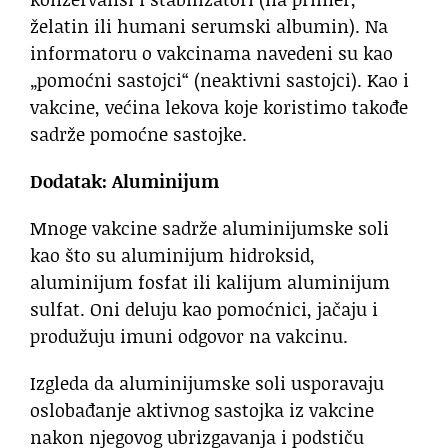
želatin ili humani serumski albumin). Na
informatoru o vakcinama navedeni su kao
„pomoćni sastojci“ (neaktivni sastojci). Kao i
vakcine, većina lekova koje koristimo takođe
sadrže pomoćne sastojke.
Dodatak: Aluminijum
Mnoge vakcine sadrže aluminijumske soli
kao što su aluminijum hidroksid,
aluminijum fosfat ili kalijum aluminijum
sulfat. Oni deluju kao pomoćnici, jačaju i
produžuju imuni odgovor na vakcinu.
Izgleda da aluminijumske soli usporavaju
oslobađanje aktivnog sastojka iz vakcine
nakon njegovog ubrizgavanja i podstiču