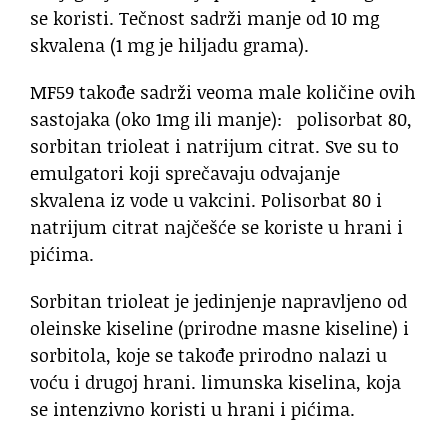
se koristi. Tečnost sadrži manje od 10 mg
skvalena (1 mg je hiljadu grama).
MF59 takođe sadrži veoma male količine ovih
sastojaka (oko 1mg ili manje): polisorbat 80,
sorbitan trioleat i natrijum citrat. Sve su to
emulgatori koji sprečavaju odvajanje
skvalena iz vode u vakcini. Polisorbat 80 i
natrijum citrat najčešće se koriste u hrani i
pićima.
Sorbitan trioleat je jedinjenje napravljeno od
oleinske kiseline (prirodne masne kiseline) i
sorbitola, koje se takođe prirodno nalazi u
voću i drugoj hrani. limunska kiselina, koja
se intenzivno koristi u hrani i pićima.