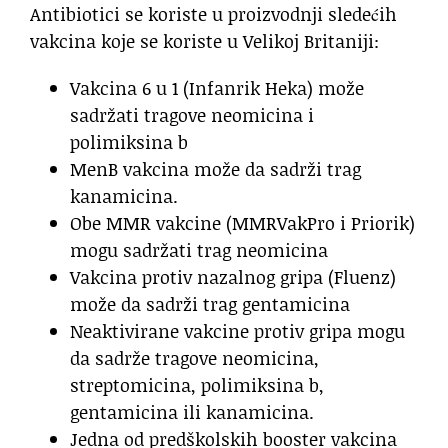
Antibiotici se koriste u proizvodnji sledećih
vakcina koje se koriste u Velikoj Britaniji:
Vakcina 6 u 1 (Infanrik Heka) može
sadržati tragove neomicina i
polimiksina b
MenB vakcina može da sadrži trag
kanamicina.
Obe MMR vakcine (MMRVakPro i Priorik)
mogu sadržati trag neomicina
Vakcina protiv nazalnog gripa (Fluenz)
može da sadrži trag gentamicina
Neaktivirane vakcine protiv gripa mogu
da sadrže tragove neomicina,
streptomicina, polimiksina b,
gentamicina ili kanamicina.
Jedna od predškolskih booster vakcina