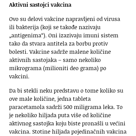
Aktivni sastojci vakcina
Ovo su delovi vakcine napravljeni od virusa
ili bakterija (koji se takođe nazivaju
„antigenima“). Oni izazivaju imuni sistem
tako da stvara antitela za borbu protiv
bolesti. Vakcine sadrže malene količine
aktivnih sastojaka – samo nekoliko
mikrograma (milioniti deo grama) po
vakcini.
Da bi stekli neku predstavu o tome koliko su
ove male količine, jedna tableta
paracetamola sadrži 500 miligrama leka. To
je nekoliko hiljada puta više od količine
aktivnog sastojka koju biste pronašli u većini
vakcina. Stotine hiljada pojedinačnih vakcina