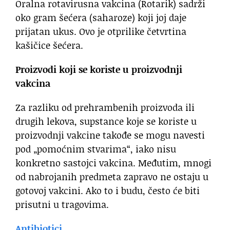
Oralna rotavirusna vakcina (Rotarik) sadrži
oko gram šećera (saharoze) koji joj daje
prijatan ukus. Ovo je otprilike četvrtina
kašičice šećera.
Proizvodi koji se koriste u proizvodnji
vakcina
Za razliku od prehrambenih proizvoda ili
drugih lekova, supstance koje se koriste u
proizvodnji vakcine takođe se mogu navesti
pod „pomoćnim stvarima“, iako nisu
konkretno sastojci vakcina. Međutim, mnogi
od nabrojanih predmeta zapravo ne ostaju u
gotovoj vakcini. Ako to i budu, često će biti
prisutni u tragovima.
Antibiotici