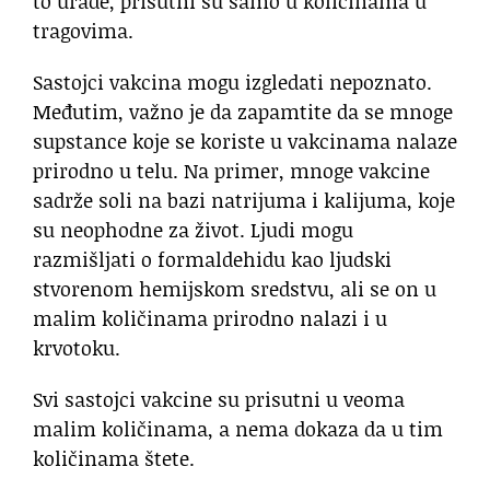
to urade, prisutni su samo u količinama u
tragovima.
Sastojci vakcina mogu izgledati nepoznato.
Međutim, važno je da zapamtite da se mnoge
supstance koje se koriste u vakcinama nalaze
prirodno u telu. Na primer, mnoge vakcine
sadrže soli na bazi natrijuma i kalijuma, koje
su neophodne za život. Ljudi mogu
razmišljati o formaldehidu kao ljudski
stvorenom hemijskom sredstvu, ali se on u
malim količinama prirodno nalazi i u
krvotoku.
Svi sastojci vakcine su prisutni u veoma
malim količinama, a nema dokaza da u tim
količinama štete.