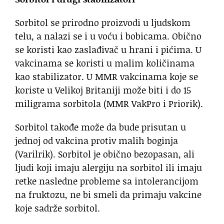
Sorbitol se prirodno proizvodi u ljudskom
telu, a nalazi se i u voću i bobicama. Obično
se koristi kao zaslađivač u hrani i pićima. U
vakcinama se koristi u malim količinama
kao stabilizator. U MMR vakcinama koje se
koriste u Velikoj Britaniji može biti i do 15
miligrama sorbitola (MMR VakPro i Priorik).
Sorbitol takođe može da bude prisutan u
jednoj od vakcina protiv malih boginja
(Varilrik). Sorbitol je obično bezopasan, ali
ljudi koji imaju alergiju na sorbitol ili imaju
retke nasledne probleme sa intolerancijom
na fruktozu, ne bi smeli da primaju vakcine
koje sadrže sorbitol.