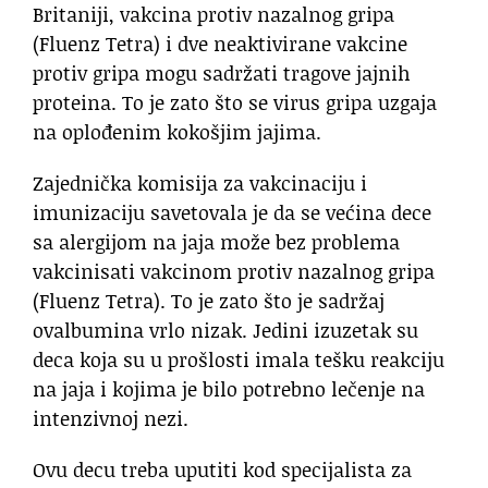
Britaniji, vakcina protiv nazalnog gripa
(Fluenz Tetra) i dve neaktivirane vakcine
protiv gripa mogu sadržati tragove jajnih
proteina. To je zato što se virus gripa uzgaja
na oplođenim kokošjim jajima.
Zajednička komisija za vakcinaciju i
imunizaciju savetovala je da se većina dece
sa alergijom na jaja može bez problema
vakcinisati vakcinom protiv nazalnog gripa
(Fluenz Tetra). To je zato što je sadržaj
ovalbumina vrlo nizak. Jedini izuzetak su
deca koja su u prošlosti imala tešku reakciju
na jaja i kojima je bilo potrebno lečenje na
intenzivnoj nezi.
Ovu decu treba uputiti kod specijalista za