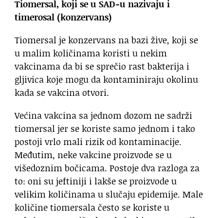
Tiomersal, koji se u SAD-u nazivaju i
timerosal (konzervans)
Tiomersal je konzervans na bazi žive, koji se
u malim količinama koristi u nekim
vakcinama da bi se sprečio rast bakterija i
gljivica koje mogu da kontaminiraju okolinu
kada se vakcina otvori.
Većina vakcina sa jednom dozom ne sadrži
tiomersal jer se koriste samo jednom i tako
postoji vrlo mali rizik od kontaminacije.
Međutim, neke vakcine proizvode se u
višedoznim bočicama. Postoje dva razloga za
to: oni su jeftiniji i lakše se proizvode u
velikim količinama u slučaju epidemije. Male
količine tiomersala često se koriste u