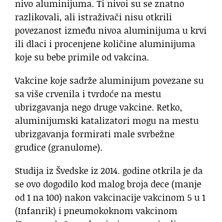
nivo aluminijuma. Ti nivoi su se znatno
razlikovali, ali istraživači nisu otkrili
povezanost između nivoa aluminijuma u ​​krvi
ili dlaci i procenjene količine aluminijuma
koje su bebe primile od vakcina.
Vakcine koje sadrže aluminijum povezane su
sa više crvenila i tvrdoće na mestu
ubrizgavanja nego druge vakcine. Retko,
aluminijumski katalizatori mogu na mestu
ubrizgavanja formirati male svrbežne
grudice (granulome).
Studija iz Švedske iz 2014. godine otkrila je da
se ovo dogodilo kod malog broja dece (manje
od 1 na 100) nakon vakcinacije vakcinom 5 u 1
(Infanrik) i pneumokoknom vakcinom