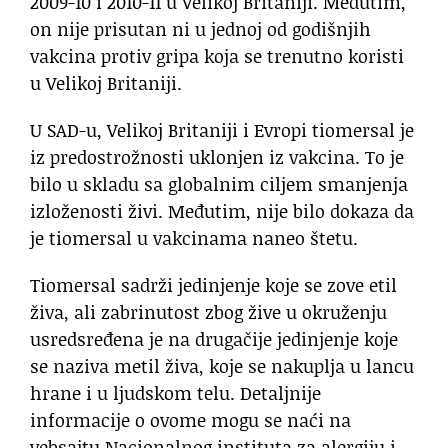
2009-10 i 2010-11 u Velikoj Britaniji. Međutim,
on nije prisutan ni u jednoj od godišnjih
vakcina protiv gripa koja se trenutno koristi
u Velikoj Britaniji.
U SAD-u, Velikoj Britaniji i Evropi tiomersal je
iz predostrožnosti uklonjen iz vakcina. To je
bilo u skladu sa globalnim ciljem smanjenja
izloženosti živi. Međutim, nije bilo dokaza da
je tiomersal u vakcinama naneo štetu.
Tiomersal sadrži jedinjenje koje se zove etil
živa, ali zabrinutost zbog žive u okruženju
usredsređena je na drugačije jedinjenje koje
se naziva metil živa, koje se nakuplja u lancu
hrane i u ljudskom telu. Detaljnije
informacije o ovome mogu se naći na
vebsajtu Nacionalnog instituta za alergiju i