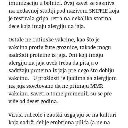
imunizaciju u bolnici. Ovaj savet se zasniva
na nedavnoj studiji pod nazivom SNIFFLE koja
je testirala gripa Tetra na nekoliko stotina
dece koja imaju alergiju na jaja.
Ostale ne-rutinske vakcine, kao što je
vakcina protiv žute groznice, takođe mogu
sadržati proteine iz jaja. Oni koji imaju
alergiju na jaja uvek treba da pitaju o
sadržaju proteina iz jaja pre nego što dobiju
vakcinu. U prošlosti je ljudima sa alergijom
na jaja savetovano da ne primaju MMR
vakcinu. Saveti o tome promenili su se pre
više od deset godina.
Virusi rubeole i zauški uzgajaju se na kulturi
koja sadrži ćelije embriona pilića (a ne na