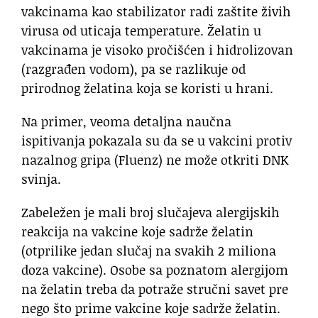
vakcinama kao stabilizator radi zaštite živih
virusa od uticaja temperature. Želatin u
vakcinama je visoko pročišćen i hidrolizovan
(razgrađen vodom), pa se razlikuje od
prirodnog želatina koja se koristi u hrani.
Na primer, veoma detaljna naučna
ispitivanja pokazala su da se u vakcini protiv
nazalnog gripa (Fluenz) ne može otkriti DNK
svinja.
Zabeležen je mali broj slučajeva alergijskih
reakcija na vakcine koje sadrže želatin
(otprilike jedan slučaj na svakih 2 miliona
doza vakcine). Osobe sa poznatom alergijom
na želatin treba da potraže stručni savet pre
nego što prime vakcine koje sadrže želatin.