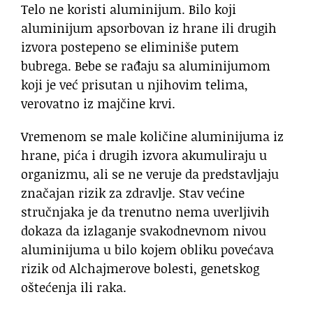
Telo ne koristi aluminijum. Bilo koji
aluminijum apsorbovan iz hrane ili drugih
izvora postepeno se eliminiše putem
bubrega. Bebe se rađaju sa aluminijumom
koji je već prisutan u njihovim telima,
verovatno iz majčine krvi.
Vremenom se male količine aluminijuma iz
hrane, pića i drugih izvora akumuliraju u
organizmu, ali se ne veruje da predstavljaju
značajan rizik za zdravlje. Stav većine
stručnjaka je da trenutno nema uverljivih
dokaza da izlaganje svakodnevnom nivou
aluminijuma u ​​bilo kojem obliku povećava
rizik od Alchajmerove bolesti, genetskog
oštećenja ili raka.