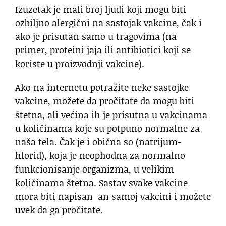
Izuzetak je mali broj ljudi koji mogu biti
ozbiljno alergični na sastojak vakcine, čak i
ako je prisutan samo u tragovima (na
primer, proteini jaja ili antibiotici koji se
koriste u proizvodnji vakcine).
Ako na internetu potražite neke sastojke
vakcine, možete da pročitate da mogu biti
štetna, ali većina ih je prisutna u vakcinama
u količinama koje su potpuno normalne za
naša tela. Čak je i obična so (natrijum-
hlorid), koja je neophodna za normalno
funkcionisanje organizma, u velikim
količinama štetna. Sastav svake vakcine
mora biti napisan an samoj vakcini i možete
uvek da ga pročitate.