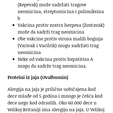
(Repevak) može sadržati tragove
neomicina, streptomicina i polimiksina
b
Vakcina protiv zostra herpesa (Zostavak)
može da sadrži trag neomicina
Obe vakcine protiv virusa malih boginja
(Varivak i Varilrik) mogu sadržati trag
neomicina
Neke od vakcina protiv hepatitisa A
mogu da sadrže trag neomicina.
Proteini iz jaja (Ovalbumin)
Alergija na jaja je prilično uobičajena kod
dece mlađe od 5 godina i mnogo je češća kod
dece nego kod odraslih. Oko 60.000 dece u
Velikoj Britaniji ima alergiju na jaja. U Velikoj