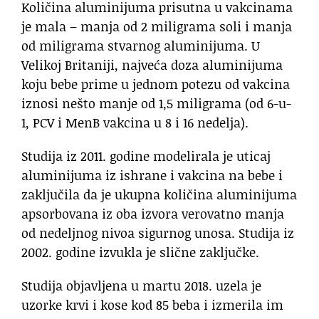
Količina aluminijuma prisutna u vakcinama
je mala – manja od 2 miligrama soli i manja
od miligrama stvarnog aluminijuma. U
Velikoj Britaniji, najveća doza aluminijuma
koju bebe prime u jednom potezu od vakcina
iznosi nešto manje od 1,5 miligrama (od 6-u-
1, PCV i MenB vakcina u 8 i 16 nedelja).
Studija iz 2011. godine modelirala je uticaj
aluminijuma iz ishrane i vakcina na bebe i
zaključila da je ukupna količina aluminijuma
apsorbovana iz oba izvora verovatno manja
od nedeljnog nivoa sigurnog unosa. Studija iz
2002. godine izvukla je slične zaključke.
Studija objavljena u martu 2018. uzela je
uzorke krvi i kose kod 85 beba i izmerila im