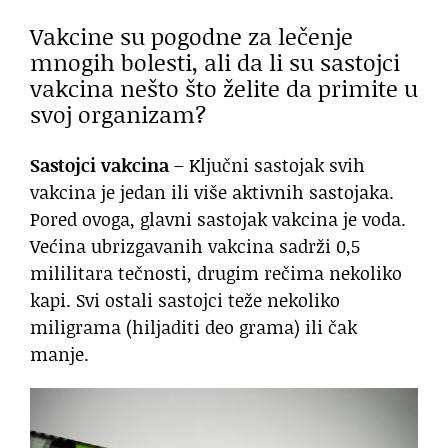
Vakcine su pogodne za lečenje
mnogih bolesti, ali da li su sastojci
vakcina nešto što želite da primite u
svoj organizam?
Sastojci vakcina
– Ključni sastojak svih
vakcina je jedan ili više aktivnih sastojaka.
Pored ovoga, glavni sastojak vakcina je voda.
Većina ubrizgavanih vakcina sadrži 0,5
mililitara tečnosti, drugim rečima nekoliko
kapi. Svi ostali sastojci teže nekoliko
miligrama (hiljaditi deo grama) ili čak
manje.