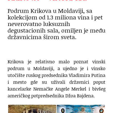
Podrum Krikova u Moldaviji, sa
kolekcijom od 1.3 miliona vina i pet
neverovatno luksuznih
degustacionih sala, omiljen je među
državnicima širom sveta.
Krikova je relativno malo poznat vinski
podrum u Moldaviji, a ujedno je i vinsko
utočište ruskog predsednika Vladimira Putina
i mesto gde su uživali državnici poput
kancelarke Nemačke Angele Merkel i bivšeg
američkog potpredsednika Džoa Bajdena.