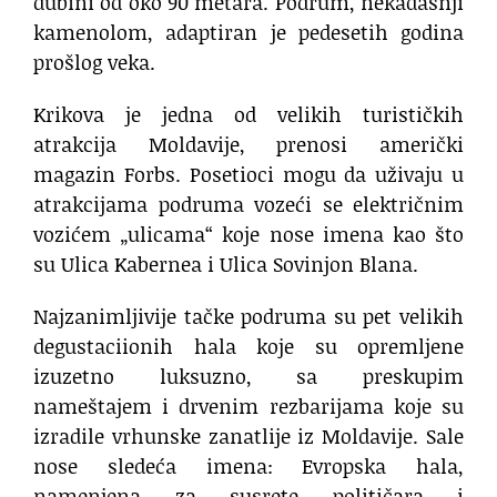
dubini od oko 90 metara. Podrum, nekadašnji
kamenolom, adaptiran je pedesetih godina
prošlog veka.
Krikova je jedna od velikih turističkih
atrakcija Moldavije, prenosi američki
magazin Forbs. Posetioci mogu da uživaju u
atrakcijama podruma vozeći se električnim
vozićem „ulicama“ koje nose imena kao što
su Ulica Kabernea i Ulica Sovinjon Blana.
Najzanimljivije tačke podruma su pet velikih
degustaciionih hala koje su opremljene
izuzetno luksuzno, sa preskupim
nameštajem i drvenim rezbarijama koje su
izradile vrhunske zanatlije iz Moldavije. Sale
nose sledeća imena: Evropska hala,
namenjena za susrete političara i