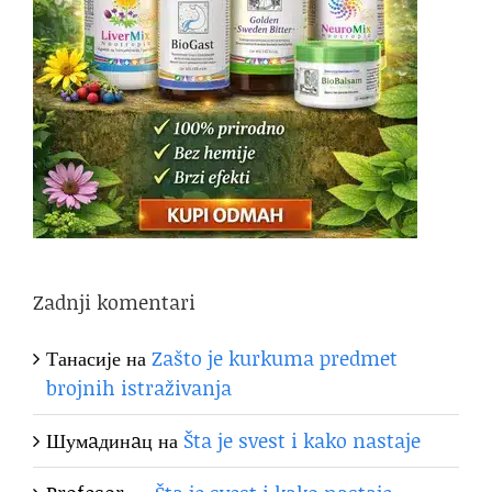
Zadnji komentari
Танасије
на
Zašto je kurkuma predmet
brojnih istraživanja
Шумaдинaц
на
Šta je svest i kako nastaje