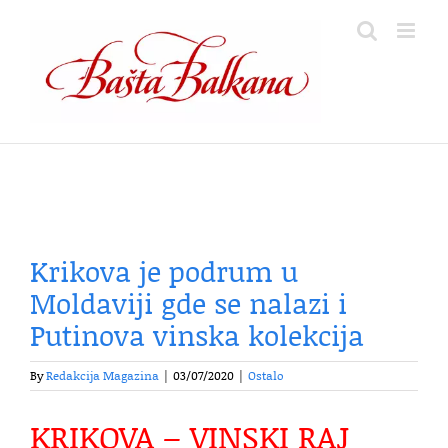
Skip
to
content
Krikova je podrum u
Moldaviji gde se nalazi i
Putinova vinska kolekcija
By
Redakcija Magazina
|
03/07/2020
|
Ostalo
KRIKOVA – VINSKI RAJ