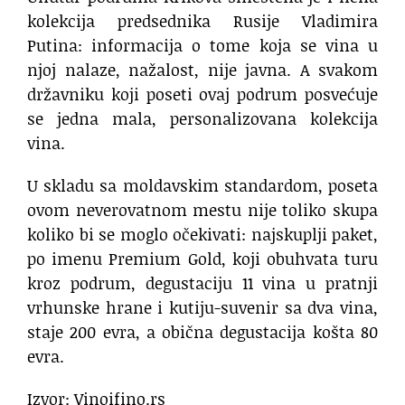
kolekcija predsednika Rusije Vladimira
Putina: informacija o tome koja se vina u
njoj nalaze, nažalost, nije javna. A svakom
državniku koji poseti ovaj podrum posvećuje
se jedna mala, personalizovana kolekcija
vina.
U skladu sa moldavskim standardom, poseta
ovom neverovatnom mestu nije toliko skupa
koliko bi se moglo očekivati: najskuplji paket,
po imenu Premium Gold, koji obuhvata turu
kroz podrum, degustaciju 11 vina u pratnji
vrhunske hrane i kutiju-suvenir sa dva vina,
staje 200 evra, a obična degustacija košta 80
evra.
Izvor: Vinoifino.rs