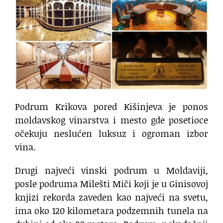
Podrum Krikova pored Kišinjeva je ponos
moldavskog vinarstva i mesto gde posetioce
očekuju neslućen luksuz i ogroman izbor
vina.
Drugi najveći vinski podrum u Moldaviji,
posle podruma Milešti Miči koji je u Ginisovoj
knjizi rekorda zaveden kao najveći na svetu,
ima oko 120 kilometara podzemnih tunela na