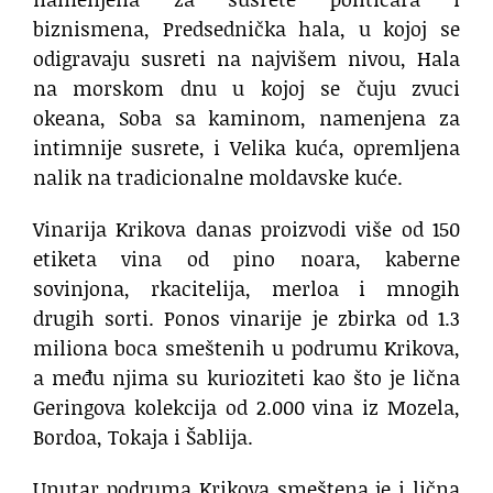
biznismena, Predsednička hala, u kojoj se
odigravaju susreti na najvišem nivou, Hala
na morskom dnu u kojoj se čuju zvuci
okeana, Soba sa kaminom, namenjena za
intimnije susrete, i Velika kuća, opremljena
nalik na tradicionalne moldavske kuće.
Vinarija Krikova danas proizvodi više od 150
etiketa vina od pino noara, kaberne
sovinjona, rkacitelija, merloa i mnogih
drugih sorti. Ponos vinarije je zbirka od 1.3
miliona boca smeštenih u podrumu Krikova,
a među njima su kurioziteti kao što je lična
Geringova kolekcija od 2.000 vina iz Mozela,
Bordoa, Tokaja i Šablija.
Unutar podruma Krikova smeštena je i lična