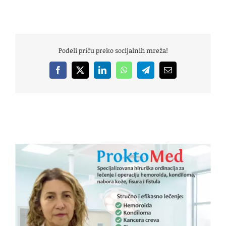
Podeli priču preko socijalnih mreža!
Facebook
X
LinkedIn
WhatsApp
Telegram
Email