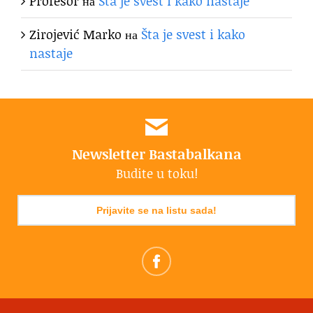
Profesor
на
Šta je svest i kako nastaje
Zirojević Marko
на
Šta je svest i kako
nastaje
Newsletter Bastabalkana
Budite u toku!
Prijavite se na listu sada!