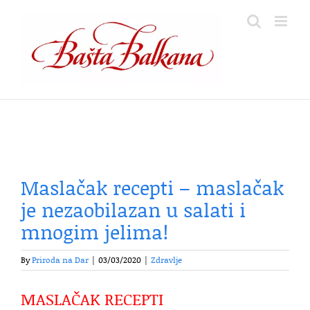
Skip
to
content
Maslačak recepti – maslačak
je nezaobilazan u salati i
mnogim jelima!
By
Priroda na Dar
|
03/03/2020
|
Zdravlje
MASLAČAK RECEPTI