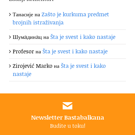
Танасије
на
Zašto je kurkuma predmet
brojnih istraživanja
Шумaдинaц
на
Šta je svest i kako nastaje
Profesor
на
Šta je svest i kako nastaje
Zirojević Marko
на
Šta je svest i kako
nastaje
Newsletter Bastabalkana
Budite u toku!