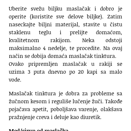
Uberite svežu biljku maslačak i dobro je
operite (koristite sve delove biljke). Zatim
naseckajte biljni materijal, stavite u čistu
staklenu teglu i prelijte domaćom,
kvalitetnom rakijom. Neka odstoji
maksimalno 4 nedelje, te procedite. Na ovaj
način se dobija domaća maslačak tinktura.
Ovako pripremljen maslačak u rakiji se
uzima 3 puta dnevno po 20 kapi sa malo
vode.
Maslačak tinktura je dobra za probleme sa
žučnom kesom i reguliše lučenje žuči. Takođe
pojačava apetit, poboljšava varenje, olakšava
pražnjenje creva i deluje kao diuretik.
Med/sirup od maslačka