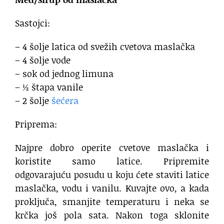
Sastojci:
– 4 šolje latica od svežih cvetova maslačka
– 4 šolje vode
– sok od jednog limuna
– ½ štapa vanile
– 2 šolje
šećera
Priprema:
Najpre dobro operite cvetove maslačka i
koristite samo latice. Pripremite
odgovarajuću posudu u koju ćete staviti latice
maslačka, vodu i vanilu. Kuvajte ovo, a kada
proključa, smanjite temperaturu i neka se
krčka još pola sata. Nakon toga sklonite