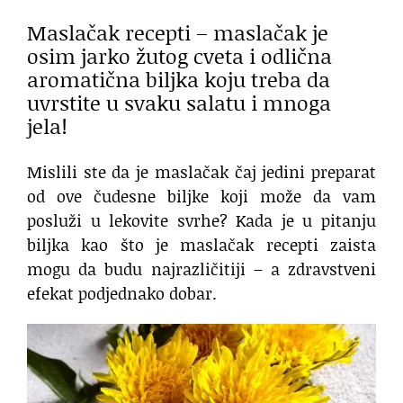
Maslačak recepti – maslačak je
osim jarko žutog cveta i odlična
aromatična biljka koju treba da
uvrstite u svaku salatu i mnoga
jela!
Mislili ste da je maslačak čaj jedini preparat
od ove čudesne biljke koji može da vam
posluži u lekovite svrhe? Kada je u pitanju
biljka kao što je maslačak recepti zaista
mogu da budu najrazličitiji – a zdravstveni
efekat podjednako dobar.