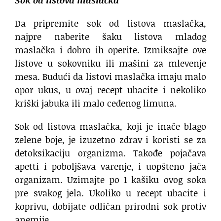
Da pripremite sok od listova maslačka,
najpre naberite šaku listova mladog
maslačka i dobro ih operite. Izmiksajte ove
listove u sokovniku ili mašini za mlevenje
mesa. Budući da listovi maslačka imaju malo
opor ukus, u ovaj recept ubacite i nekoliko
kriški jabuka ili malo ceđenog limuna.
Sok od listova maslačka, koji je inače blago
zelene boje, je izuzetno zdrav i koristi se za
detoksikaciju organizma. Takođe pojačava
apetti i poboljšava varenje, i uopšteno jača
organizam. Uzimajte po 1 kašiku ovog soka
pre svakog jela. Ukoliko u recept ubacite i
koprivu, dobijate odličan prirodni sok protiv
anemije.