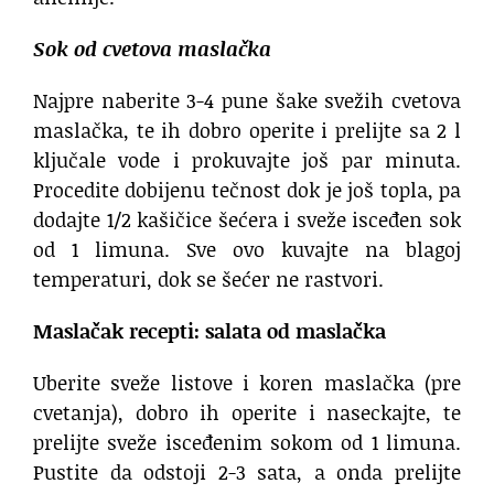
Sok od cvetova maslačka
Najpre naberite 3-4 pune šake svežih cvetova
maslačka, te ih dobro operite i prelijte sa 2 l
ključale vode i prokuvajte još par minuta.
Procedite dobijenu tečnost dok je još topla, pa
dodajte 1/2 kašičice šećera i sveže isceđen sok
od 1 limuna. Sve ovo kuvajte na blagoj
temperaturi, dok se šećer ne rastvori.
Maslačak recepti: salata od maslačka
Uberite sveže listove i koren maslačka (pre
cvetanja), dobro ih operite i naseckajte, te
prelijte sveže isceđenim sokom od 1 limuna.
Pustite da odstoji 2-3 sata, a onda prelijte