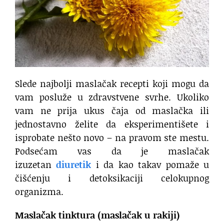
Slede najbolji maslačak recepti koji mogu da
vam posluže u zdravstvene svrhe. Ukoliko
vam ne prija ukus čaja od maslačka ili
jednostavno želite da eksperimentišete i
isprobate nešto novo – na pravom ste mestu.
Podsećam vas da je maslačak
izuzetan
diuretik
i da kao takav pomaže u
čišćenju i detoksikaciji celokupnog
organizma.
Maslačak tinktura (maslačak u rakiji)