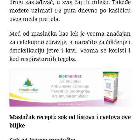
drugi zaslađivač, u svoj čaj ili mleko. Takođe
možete uzimati 1-2 puta dnevno po kašičicu
ovog meda pre jela.
Med od maslačka kao lek je veoma značajan
za celokupno zdravlje, a naročito za čišćenje i
detoksikaciju jetre i krvi. Veoma se koristi i
kod respiratornih tegoba.
Maslačak recepti: sok od listova i cvetova ove
biljke
Sok od listova maslačka