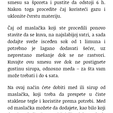
smesu sa šporeta i pustite da odstoji 6 h.
Nakon toga procedite čaj koristeći gazu i
uklonite čvrstu materiju.
Čaj od maslačka koji ste procedili ponovo
stavite da se kuva, na najslabijoj vatri, a sada
dodajte sveže isceđen sok od 1 limuna i
potrebno je lagano dodavati šećer, uz
neprestano mešanje dok se ne rastvori.
Kuvajte ovu smesu sve dok ne postignete
gustinu sirupa, odnosno meda – za šta vam
može trebati i do 4 sata.
Na ovaj način ćete dobiti med ili sirup od
maslačka, koji treba da prespete u čiste
staklene tegle i koristite prema potrebi. Med
od maslačka možete da dodajete, kao bilo koji