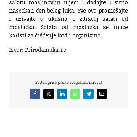
salatu maslinovim uljem i dodajte 1 sitno
naseckan čen belog luka. Sve ovo promešajte
i uživajte u ukusnoj i zdravoj salati od
maslačka! Salata od maslačka se inače
koristi za čišćenje krvi i organizma.
Izvor: Prirodanadar.rs
Podeli priču preko socijalnih mreža!
Facebook
X
LinkedIn
WhatsApp
Telegram
Email