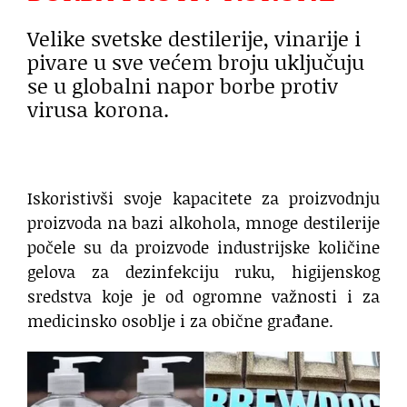
Velike svetske destilerije, vinarije i
pivare u sve većem broju uključuju
se u globalni napor borbe protiv
virusa korona.
Iskoristivši svoje kapacitete za proizvodnju
proizvoda na bazi alkohola, mnoge destilerije
počele su da proizvode industrijske količine
gelova za dezinfekciju ruku, higijenskog
sredstva koje je od ogromne važnosti i za
medicinsko osoblje i za obične građane.