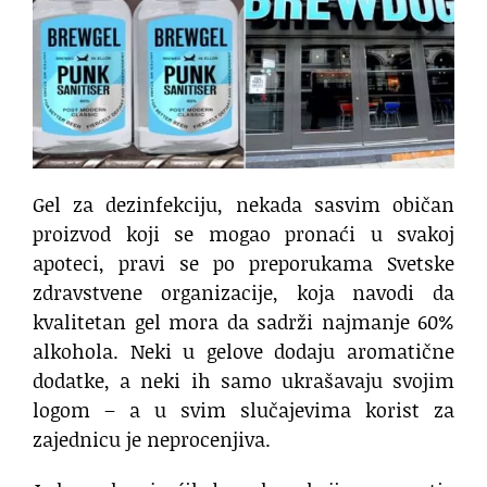
Gel za dezinfekciju, nekada sasvim običan
proizvod koji se mogao pronaći u svakoj
apoteci, pravi se po preporukama Svetske
zdravstvene organizacije, koja navodi da
kvalitetan gel mora da sadrži najmanje 60%
alkohola. Neki u gelove dodaju aromatične
dodatke, a neki ih samo ukrašavaju svojim
logom – a u svim slučajevima korist za
zajednicu je neprocenjiva.