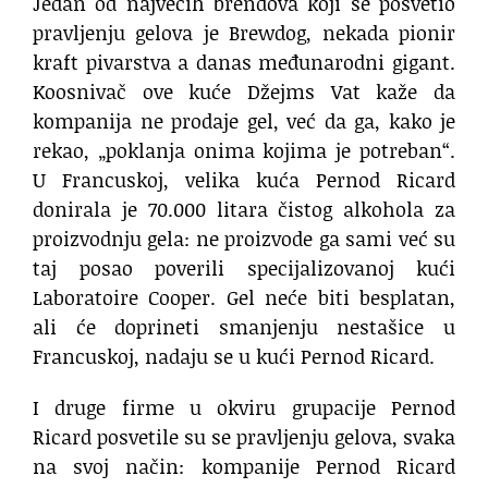
Jedan od najvećih brendova koji se posvetio
pravljenju gelova je Brewdog, nekada pionir
kraft pivarstva a danas međunarodni gigant.
Koosnivač ove kuće Džejms Vat kaže da
kompanija ne prodaje gel, već da ga, kako je
rekao, „poklanja onima kojima je potreban“.
U Francuskoj, velika kuća Pernod Ricard
donirala je 70.000 litara čistog alkohola za
proizvodnju gela: ne proizvode ga sami već su
taj posao poverili specijalizovanoj kući
Laboratoire Cooper. Gel neće biti besplatan,
ali će doprineti smanjenju nestašice u
Francuskoj, nadaju se u kući Pernod Ricard.
I druge firme u okviru grupacije Pernod
Ricard posvetile su se pravljenju gelova, svaka
na svoj način: kompanije Pernod Ricard