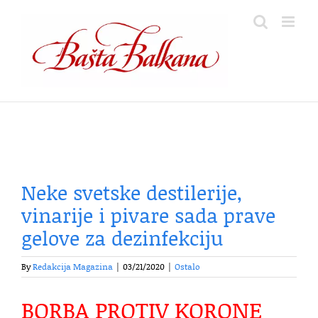
Skip
to
content
Neke svetske destilerije,
vinarije i pivare sada prave
gelove za dezinfekciju
By
Redakcija Magazina
|
03/21/2020
|
Ostalo
BORBA PROTIV KORONE