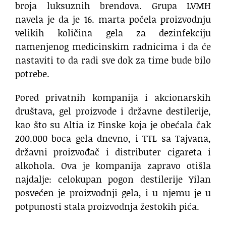
broja luksuznih brendova. Grupa LVMH
navela je da je 16. marta počela proizvodnju
velikih količina gela za dezinfekciju
namenjenog medicinskim radnicima i da će
nastaviti to da radi sve dok za time bude bilo
potrebe.
Pored privatnih kompanija i akcionarskih
društava, gel proizvode i državne destilerije,
kao što su Altia iz Finske koja je obećala čak
200.000 boca gela dnevno, i TTL sa Tajvana,
državni proizvođač i distributer cigareta i
alkohola. Ova je kompanija zapravo otišla
najdalje: celokupan pogon destilerije Yilan
posvećen je proizvodnji gela, i u njemu je u
potpunosti stala proizvodnja žestokih pića.