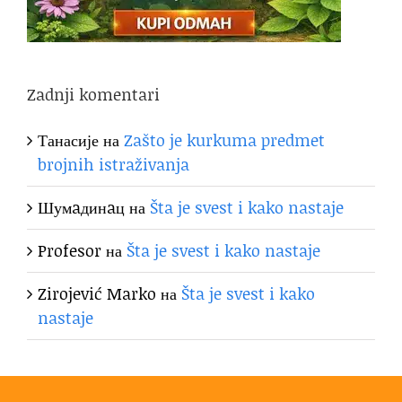
Zadnji komentari
Танасије
на
Zašto je kurkuma predmet
brojnih istraživanja
Шумaдинaц
на
Šta je svest i kako nastaje
Profesor
на
Šta je svest i kako nastaje
Zirojević Marko
на
Šta je svest i kako
nastaje