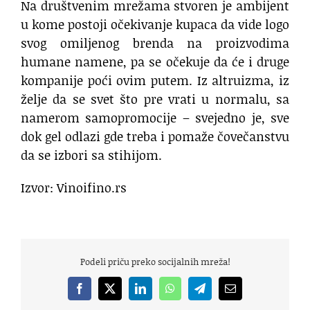
Na društvenim mrežama stvoren je ambijent
u kome postoji očekivanje kupaca da vide logo
svog omiljenog brenda na proizvodima
humane namene, pa se očekuje da će i druge
kompanije poći ovim putem. Iz altruizma, iz
želje da se svet što pre vrati u normalu, sa
namerom samopromocije – svejedno je, sve
dok gel odlazi gde treba i pomaže čovečanstvu
da se izbori sa stihijom.
Izvor: Vinoifino.rs
Podeli priču preko socijalnih mreža!
Facebook
X
LinkedIn
WhatsApp
Telegram
Email