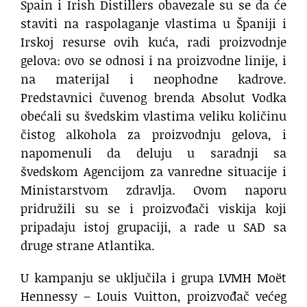
Spain i Irish Distillers obavezale su se da će
staviti na raspolaganje vlastima u Španiji i
Irskoj resurse ovih kuća, radi proizvodnje
gelova: ovo se odnosi i na proizvodne linije, i
na materijal i neophodne kadrove.
Predstavnici čuvenog brenda Absolut Vodka
obećali su švedskim vlastima veliku količinu
čistog alkohola za proizvodnju gelova, i
napomenuli da deluju u saradnji sa
švedskom Agencijom za vanredne situacije i
Ministarstvom zdravlja. Ovom naporu
pridružili su se i proizvođači viskija koji
pripadaju istoj grupaciji, a rade u SAD sa
druge strane Atlantika.
U kampanju se uključila i grupa LVMH Moët
Hennessy – Louis Vuitton, proizvođač većeg