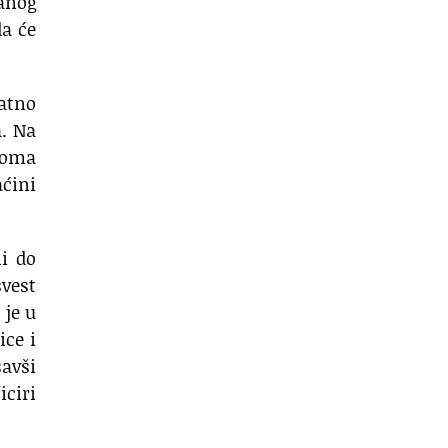
anog
da će
vatno
a. Na
eoma
aćini
li do
svest
 je u
ice i
savši
iciri