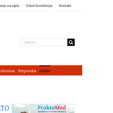
anje na sajtu
Uslovi korišćenja
Kontakt
Search
for:
Kolumna
Preporuka
Ostalo
ATO