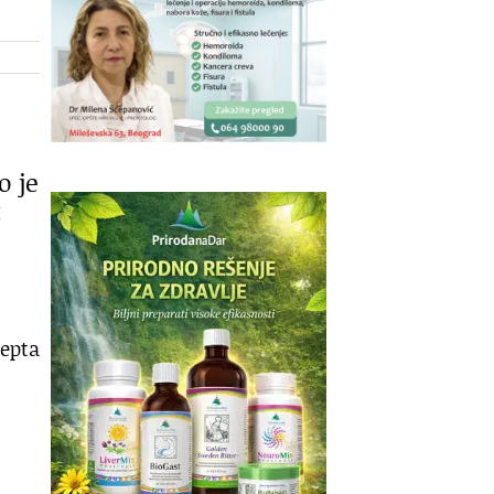
o je
z
cepta