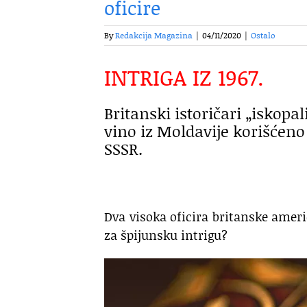
oficire
By
Redakcija Magazina
|
04/11/2020
|
Ostalo
INTRIGA IZ 1967.
Britanski istoričari „iskopa
vino iz Moldavije korišćeno
SSSR.
Dva visoka oficira britanske američ
za špijunsku intrigu?