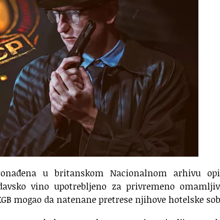
onađena u britanskom Nacionalnom arhivu opi
davsko vino upotrebljeno za privremeno omamljiv
i KGB mogao da natenane pretrese njihove hotelske sob