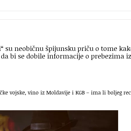
li“ su neobičnu špijunsku priču o tome kak
 da bi se dobile informacije o prebezima i
ke vojske, vino iz Moldavije i KGB – ima li boljeg re