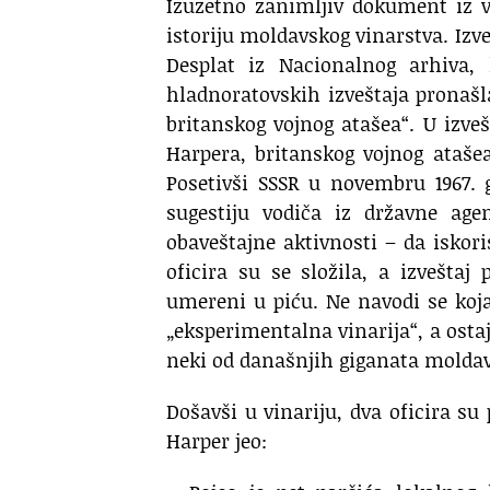
Izuzetno zanimljiv dokument iz 
istoriju moldavskog vinarstva. Izve
Desplat iz Nacionalnog arhiva,
hladnoratovskih izveštaja pronašl
britanskog vojnog atašea“. U izveš
Harpera, britanskog vojnog ataše
Posetivši SSSR u novembru 1967. g
sugestiju vodiča iz državne age
obaveštajne aktivnosti – da iskori
oficira su se složila, a izveštaj
umereni u piću. Ne navodi se koja 
„eksperimentalna vinarija“, a ostaje
neki od današnjih giganata moldav
Došavši u vinariju, dva oficira su 
Harper jeo: