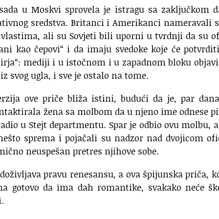
ada u Moskvi sprovela je istragu sa zaključkom d
dativnog sredstva. Britanci i Amerikanci nameravali 
lastima, ali su Sovjeti bili uporni u tvrdnji da su of
ijani kao čepovi“ i da imaju svedoke koje će potvrdit
irja“: mediji i u istočnom i u zapadnom bloku objavi
iz svog ugla, i sve je ostalo na tome.
rzija ove priče bliža istini, budući da je, par dan
kontaktirala žena sa molbom da u njeno ime odnese 
radio u Stejt departmentu. Spar je odbio ovu molbu, a
 nešto sprema i pojačali su nadzor nad dvojicom ofi
imično neuspešan pretres njihove sobe.
oživljava pravu renesansu, a ova špijunska priča, k
a gotovo da ima dah romantike, svakako neće ško
.