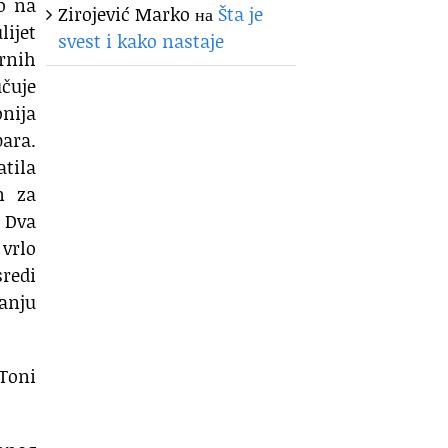
o na
Zirojević Marko
на
Šta je
lijet
svest i kako nastaje
rnih
učuje
onija
para.
atila
n za
. Dva
 vrlo
sredi
tanju
 Toni