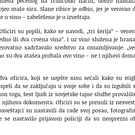
g hleba pečenog na francuski način, dobro namaz
jeo malo sira. Slane ribice je odbio, jer je verovao 
e u vinu – zabeleženo je u izveštaju.
ficiri su popili, kako se navodi, „tri šerija“ – vero
jedno ili dva crvena vina“. I uz vino služena je hran
verovatno sadržavalo sredstvo za omamljivanje: „v
mo su dva atašea probala ovo vino – ne i njihovi dom
va oficira, koji se uopšte nisu sećali kako su stig
speli da se zaključaju u svoje sobe i da su izgubili 
 toga, šest ljudi iz sovjetske tajne službe provalilo
e njihova dokumenta. Oficiri su se prenuli iz nesvest
baveštajci su nastavili da rade svoj posao, fotografi
 se nastavilo prijavom policiji da su neoprezni of