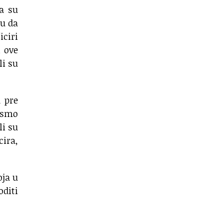
a su
su da
iciri
i ove
li su
a pre
pismo
li su
cira,
oja u
diti