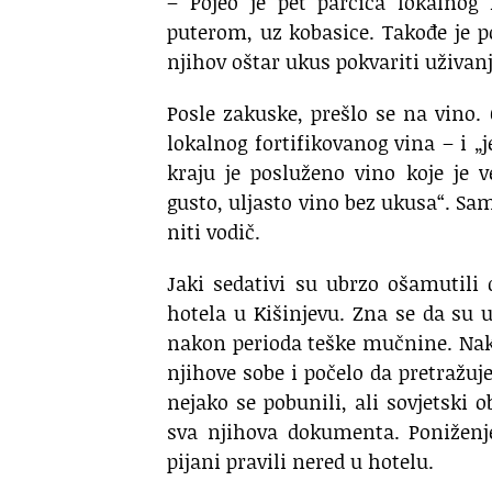
– Pojeo je pet parčića lokalno
puterom, uz kobasice. Takođe je po
njihov oštar ukus pokvariti uživanj
Posle zakuske, prešlo se na vino. O
lokalnog fortifikovanog vina – i „
kraju je posluženo vino koje je 
gusto, uljasto vino bez ukusa“. Sa
niti vodič.
Jaki sedativi su ubrzo ošamutili d
hotela u Kišinjevu. Zna se da su u
nakon perioda teške mučnine. Nakon
njihove sobe i počelo da pretražuj
nejako se pobunili, ali sovjetski o
sva njihova dokumenta. Poniženje
pijani pravili nered u hotelu.