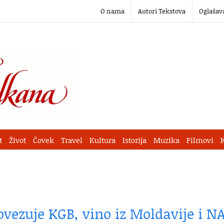
O nama
Autori Tekstova
Oglašav
t
Život
Čovek
Travel
Kultura
Istorija
Muzika
Filmovi
ovezuje KGB, vino iz Moldavije i N