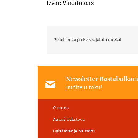
Izvor: Vinoifino.rs
Podeli priču preko socijalnih mreža!
Newsletter Bastabalkan
Budite u toku!
O nama
Autori Tekstova
Oglašavanje na sajtu