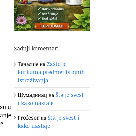
Zadnji komentari
Танасије
на
Zašto je
kurkuma predmet brojnih
istraživanja
Шумaдинaц
на
Šta je svest
i kako nastaje
suju
anje
Profesor
на
Šta je svest i
e.
kako nastaje