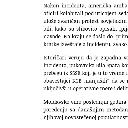
Nakon incidenta, američka ambas
oficiri kolabirali pod uticajem se
ulože zvaničan protest sovjetskim v
bili, kako su slikovito opisali, „p
navode. Na kraju se došlo do „prim
kratke izveštaje o incidentu, svako 
Istoričari veruju da je zapadna ve
incidenta, pukovnika Bila Spara 
prebegu iz SSSR koji je u to vreme 
obaveštajci KGB „nanjušili“ da se
uključivši u operativne mere i del
Moldavsko vino poslednjih godina d
poređenju sa današnjim metodam
njihovoj novostečenoj popularnosti