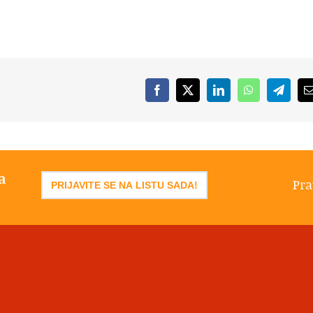
Facebook
X
LinkedIn
WhatsApp
Telegr
a
Pra
PRIJAVITE SE NA LISTU SADA!