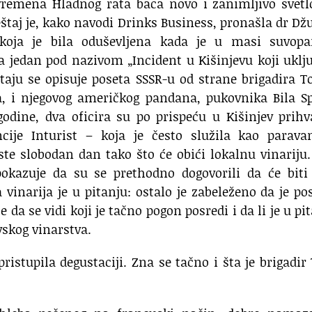
vremena Hladnog rata baca novo i zanimljivo svetl
štaj je, kako navodi Drinks Business, pronašla dr Džu
 koja je bila oduševljena kada je u masi suvopa
a jedan pod nazivom „Incident u Kišinjevu koji uklj
taju se opisuje poseta SSSR-u od strane brigadira T
a, i njegovog američkog pandana, pukovnika Bila S
odine, dva oficira su po prispeću u Kišinjev prihv
ncije Inturist – koja je često služila kao parava
ste slobodan dan tako što će obići lokalnu vinariju
 pokazuje da su se prethodno dogovorili da će biti
vinarija je u pitanju: ostalo je zabeleženo da je po
 da se vidi koji je tačno pogon posredi i da li je u pi
skog vinarstva.
pristupila degustaciji. Zna se tačno i šta je brigadir