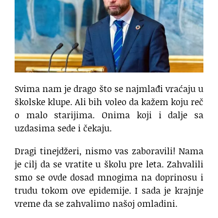
Svima nam je drago što se najmlađi vraćaju u
školske klupe. Ali bih voleo da kažem koju reč
o malo starijima. Onima koji i dalje sa
uzdasima sede i čekaju.
Dragi tinejdžeri, nismo vas zaboravili! Nama
je cilj da se vratite u školu pre leta. Zahvalili
smo se ovde dosad mnogima na doprinosu i
trudu tokom ove epidemije. I sada je krajnje
vreme da se zahvalimo našoj omladini.