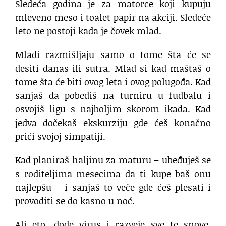
Sledeća godina je za matorce koji kupuju
mleveno meso i toalet papir na akciji. Sledeće
leto ne postoji kada je čovek mlad.
Mladi razmišljaju samo o tome šta će se
desiti danas ili sutra. Mlad si kad maštaš o
tome šta će biti ovog leta i ovog polugođa. Kad
sanjaš da pobediš na turniru u fudbalu i
osvojiš ligu s najboljim skorom ikada. Kad
jedva dočekaš ekskurziju gde ćeš konačno
prići svojoj simpatiji.
Kad planiraš haljinu za maturu – ubeđuješ se
s roditeljima mesecima da ti kupe baš onu
najlepšu – i sanjaš to veče gde ćeš plesati i
provoditi se do kasno u noć.
Ali eto, dođe virus i razveje sve te snove.