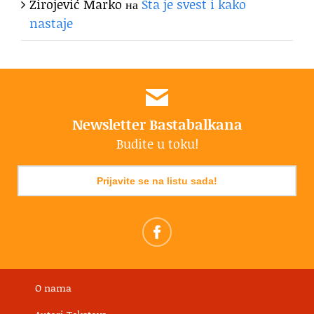
Zirojević Marko
на
Šta je svest i kako
nastaje
Newsletter Bastabalkana
Budite u toku!
Prijavite se na listu sada!
O nama