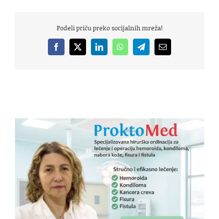
Podeli priču preko socijalnih mreža!
Facebook
X
LinkedIn
WhatsApp
Telegram
Email