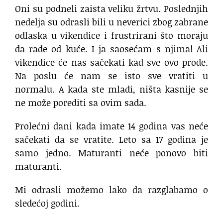
Oni su podneli zaista veliku žrtvu. Poslednjih
nedelja su odrasli bili u neverici zbog zabrane
odlaska u vikendice i frustrirani što moraju
da rade od kuće. I ja saosećam s njima! Ali
vikendice će nas sačekati kad sve ovo prođe.
Na poslu će nam se isto sve vratiti u
normalu. A kada ste mladi, ništa kasnije se
ne može porediti sa ovim sada.
Prolećni dani kada imate 14 godina vas neće
sačekati da se vratite. Leto sa 17 godina je
samo jedno. Maturanti neće ponovo biti
maturanti.
Mi odrasli možemo lako da razglabamo o
sledećoj godini.