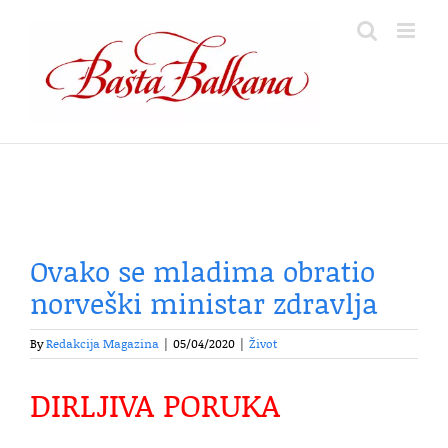
Skip
to
content
Ovako se mladima obratio
norveški ministar zdravlja
By
Redakcija Magazina
|
05/04/2020
|
Život
DIRLJIVA PORUKA