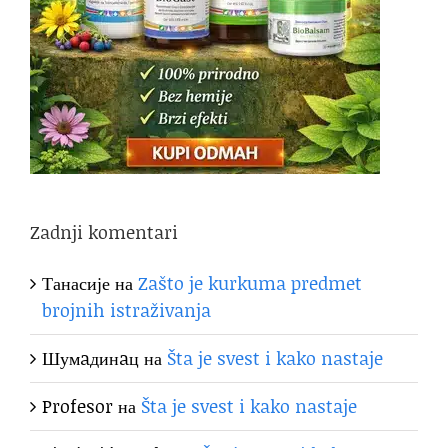
Zadnji komentari
Танасије
на
Zašto je kurkuma predmet
brojnih istraživanja
Шумaдинaц
на
Šta je svest i kako nastaje
Profesor
на
Šta je svest i kako nastaje