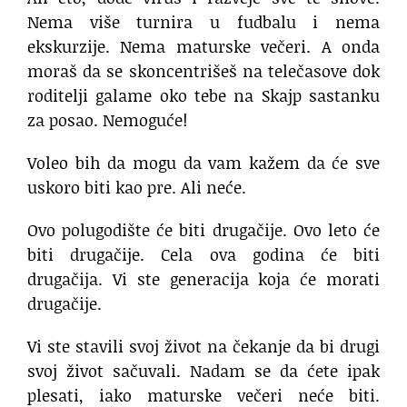
Nema više turnira u fudbalu i nema
ekskurzije. Nema maturske večeri. A onda
moraš da se skoncentrišeš na telečasove dok
roditelji galame oko tebe na Skajp sastanku
za posao. Nemoguće!
Voleo bih da mogu da vam kažem da će sve
uskoro biti kao pre. Ali neće.
Ovo polugodište će biti drugačije. Ovo leto će
biti drugačije. Cela ova godina će biti
drugačija. Vi ste generacija koja će morati
drugačije.
Vi ste stavili svoj život na čekanje da bi drugi
svoj život sačuvali. Nadam se da ćete ipak
plesati, iako maturske večeri neće biti.