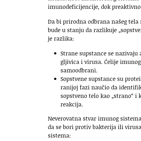
imunodeficijencije, dok preaktivno
Da bi prirodna odbrana našeg tel
bude u stanju da razlikuje „sopstve
je razlika:
Strane supstance se nazivaju a
gljivica i virusa. Ćelije imun
samoodbrani.
Sopstvene supstance su protein
ranijoj fazi naučio da identifi
sopstveno telo kao „strano“ i 
reakcija.
Neverovatna stvar imunog sistema j
da se bori protiv bakterija ili vi
sistema: