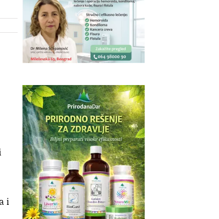
i
a i