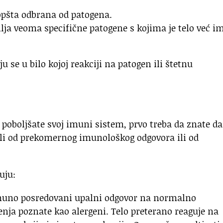
opšta odbrana od patogena.
ja veoma specifične patogene s kojima je telo već i
se u bilo kojoj reakciji na patogen ili štetnu
 poboljšate svoj imuni sistem, prvo treba da znate da
ili od prekomernog imunološkog odgovora ili od
uju:
 imuno posredovani upalni odgovor na normalno
nja poznate kao alergeni. Telo preterano reaguje na