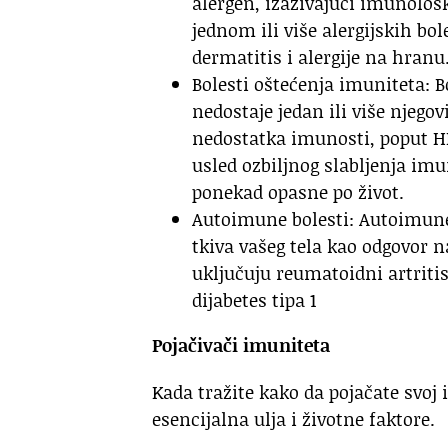
alergen, izazivajući imunološ
jednom ili više alergijskih bole
dermatitis i alergije na hranu
Bolesti oštećenja imuniteta:
nedostaje jedan ili više njegov
nedostatka imunosti, poput HI
usled ozbiljnog slabljenja imu
ponekad opasne po život.
Autoimune bolesti: Autoimune 
tkiva vašeg tela kao odgovor 
uključuju reumatoidni artritis
dijabetes tipa 1
Pojačivači imuniteta
Kada tražite kako da pojačate svoj 
esencijalna ulja i životne faktore.