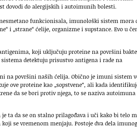
st dovodi do alergijskih i autoimunih bolesti.
a nesmetano funkcionisala, imunološki sistem mora 
ne“ i „strane“ ćelije, organizme i supstance. Evo u č
ntigenima, koji uključuju proteine na površini bakte
og sistema detektuju prisustvo antigena i rade na
i na površini naših ćelija. Obično je imuni sistem ve
kuje ove proteine kao „sopstvene“, ali kada identifikuj
krene da se bori protiv njega, to se naziva autoimuna
e ta da se on stalno prilagođava i uči kako bi telo 
rusa koji se vremenom menjaju. Postoje dva dela imuno