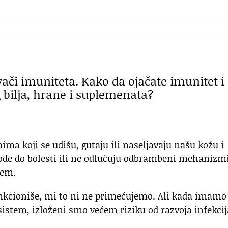
ivači imuniteta. Kako da ojačate imunitet i
 bilja, hrane i suplemenata?
a koji se udišu, gutaju ili naseljavaju našu kožu i
vode do bolesti ili ne odlučuju odbrambeni mehanizm
tem.
kcioniše, mi to ni ne primećujemo. Ali kada imamo
istem, izloženi smo većem riziku od razvoja infekcij