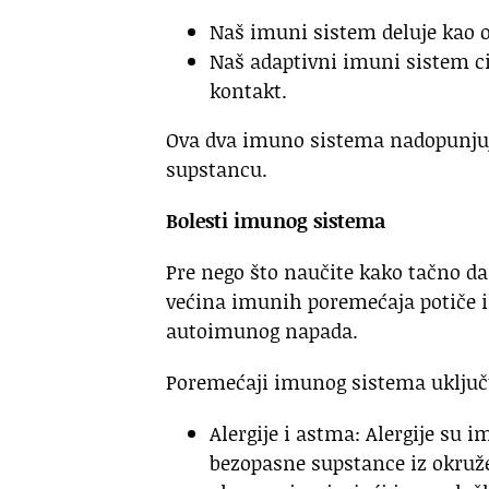
Naš imuni sistem deluje kao 
Naš adaptivni imuni sistem cil
kontakt.
Ova dva imuno sistema nadopunjuju 
supstancu.
Bolesti imunog sistema
Pre nego što naučite kako tačno da
većina imunih poremećaja potiče 
autoimunog napada.
Poremećaji imunog sistema uključ
Alergije i astma: Alergije su
bezopasne supstance iz okruže