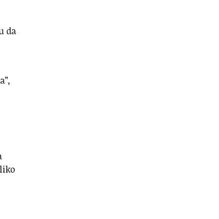
u da
a”,
a
liko