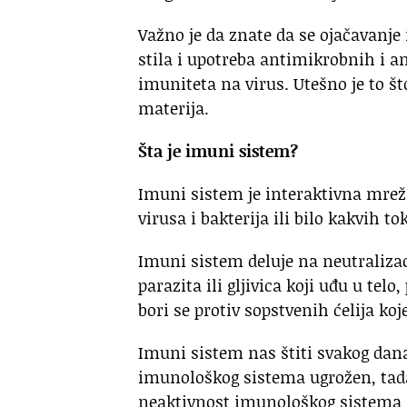
Važno je da znate da se ojačavanj
stila i upotreba antimikrobnih i a
imuniteta na virus. Utešno je to št
materija.
Šta je imuni sistem?
Imuni sistem je interaktivna mreža 
virusa i bakterija ili bilo kakvih t
Imuni sistem deluje na neutralizac
parazita ili gljivica koji uđu u telo
bori se protiv sopstvenih ćelija ko
Imuni sistem nas štiti svakog dana
imunološkog sistema ugrožen, tada
neaktivnost imunološkog sistema 