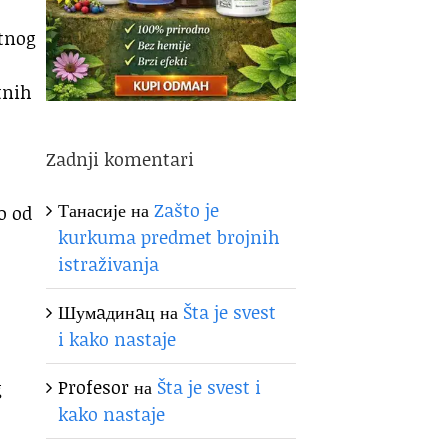
tnog
tnih
Zadnji komentari
Танасије
на
Zašto je
o od
kurkuma predmet brojnih
istraživanja
Шумaдинaц
на
Šta je svest
i kako nastaje
Profesor
на
Šta je svest i
g
kako nastaje