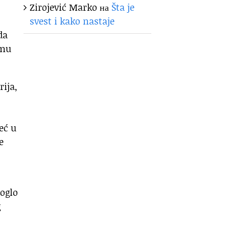
Zirojević Marko
на
Šta je
svest i kako nastaje
da
emu
rija,
ć u
e
moglo
g