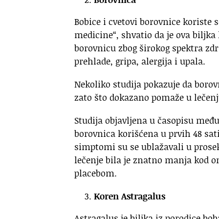
Bobice i cvetovi borovnice koriste 
medicine“, shvatio da je ova biljka
borovnicu zbog širokog spektra zdra
prehlade, gripa, alergija i upala.
Nekoliko studija pokazuje da boro
zato što dokazano pomaže u lečenj
Studija objavljena u časopisu međ
borovnica korišćena u prvih 48 sat
simptomi su se ublažavali u prosek
lečenje bila je znatno manja kod o
placebom.
Koren Astragalus
Astragalus je biljka iz porodice b