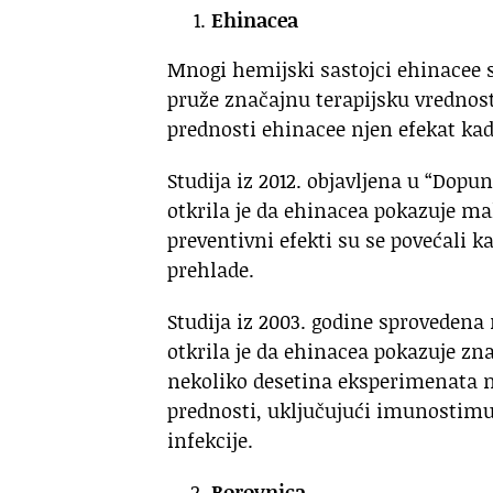
Ehinacea
Mnogi hemijski sastojci ehinacee 
pruže značajnu terapijsku vrednost
prednosti ehinacee njen efekat kada
Studija iz 2012. objavljena u “Dop
otkrila je da ehinacea pokazuje ma
preventivni efekti su se povećali 
prehlade.
Studija iz 2003. godine sproveden
otkrila je da ehinacea pokazuje z
nekoliko desetina eksperimenata n
prednosti, uključujući imunostimu
infekcije.
Borovnica