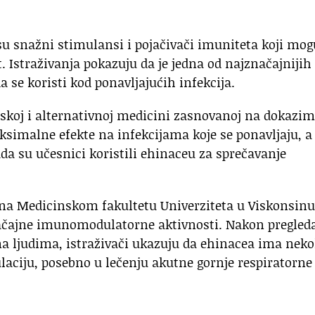
su snažni stimulansi i pojačivači imuniteta koji mog
. Istraživanja pokazuju da je jedna od najznačajnijih
 se koristi kod ponavljajućih infekcija.
unskoj i alternativnoj medicini zasnovanoj na dokazim
ksimalne efekte na infekcijama koje se ponavljaju, a
kada su učesnici koristili ehinaceu za sprečavanje
a na Medicinskom fakultetu Univerziteta u Viskonsinu
načajne imunomodulatorne aktivnosti. Nakon pregled
a ljudima, istraživači ukazuju da ehinacea ima neko
laciju, posebno u lečenju akutne gornje respiratorne