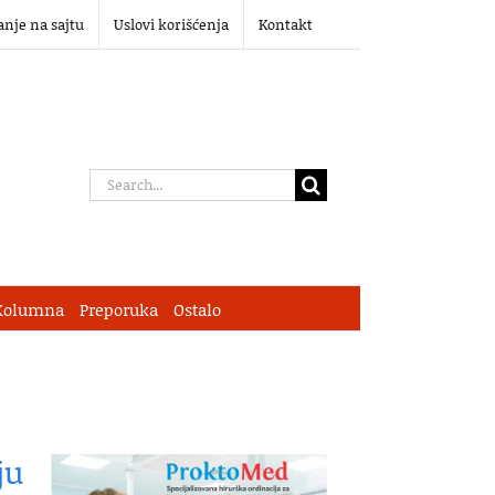
anje na sajtu
Uslovi korišćenja
Kontakt
Search
for:
Kolumna
Preporuka
Ostalo
ju