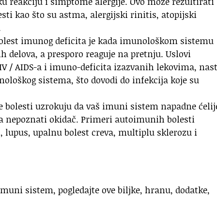
ku reakciju i simptome alergije. Ovo može rezultirati
sti kao što su astma, alergijski rinitis, atopijski
.
 Bolest imunog deficita je kada imunološkom sistemu
ih delova, a presporo reaguje na pretnju. Uslovi
V / AIDS-a i imuno-deficita izazvanih lekovima, nas
nološkog sistema, što dovodi do infekcija koje su
bolesti uzrokuju da vaš imuni sistem napadne ćelije
na nepoznati okidač. Primeri autoimunih bolesti
, lupus, upalnu bolest creva, multiplu sklerozu i
imuni sistem, pogledajte ove biljke, hranu, dodatke,