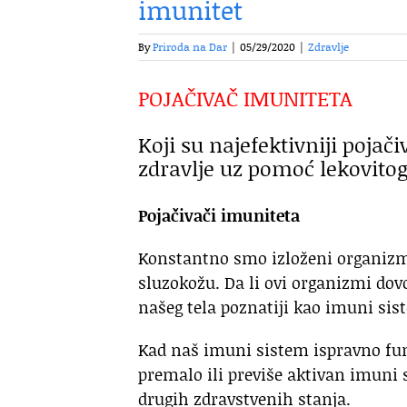
imunitet
By
Priroda na Dar
|
05/29/2020
|
Zdravlje
POJAČIVAČ IMUNITETA
Koji su najefektivniji pojač
zdravlje uz pomoć lekovitog
Pojačivači imuniteta
Konstantno smo izloženi organizmim
sluzokožu. Da li ovi organizmi do
našeg tela poznatiji kao imuni sis
Kad naš imuni sistem ispravno fun
premalo ili previše aktivan imuni s
drugih zdravstvenih stanja.