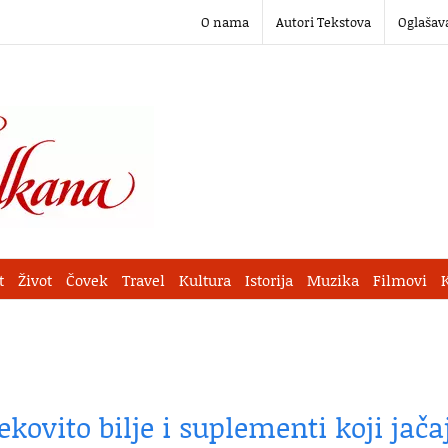
O nama
Autori Tekstova
Oglašav
t
Život
Čovek
Travel
Kultura
Istorija
Muzika
Filmovi
ekovito bilje i suplementi koji jača