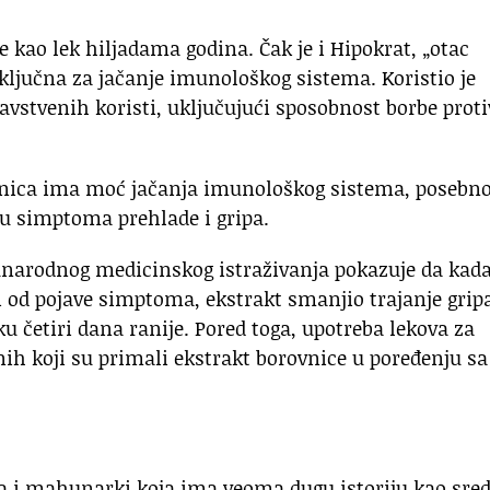
se kao lek hiljadama godina. Čak je i Hipokrat, „otac
 ključna za jačanje imunološkog sistema. Koristio je
vstvenih koristi, uključujući sposobnost borbe proti
vnica ima moć jačanja imunološkog sistema, posebn
u simptoma prehlade i gripa.
unarodnog medicinskog istraživanja pokazuje da kada
i od pojave simptoma, ekstrakt smanjio trajanje gripa
u četiri dana ranije. Pored toga, upotreba lekova za
nih koji su primali ekstrakt borovnice u poređenju sa
oba i mahunarki koja ima veoma dugu istoriju kao sre