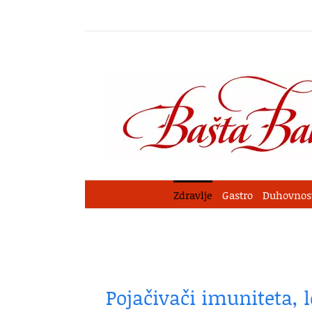
Skip
to
content
Zdravlje
Gastro
Duhovnos
Pojačivači imuniteta, l