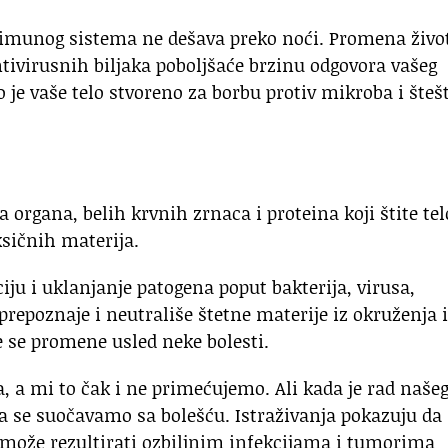
e imunog sistema ne dešava preko noći. Promena živo
ntivirusnih biljaka poboljšaće brzinu odgovora vašeg
o je vaše telo stvoreno za borbu protiv mikroba i šteš
organa, belih krvnih zrnaca i proteina koji štite tel
oksičnih materija.
iju i uklanjanje patogena poput bakterija, virusa,
, prepoznaje i neutrališe štetne materije iz okruženja i
je se promene usled neke bolesti.
, a mi to čak i ne primećujemo. Ali kada je rad naše
 se suočavamo sa bolešću. Istraživanja pokazuju da
može rezultirati ozbiljnim infekcijama i tumorima