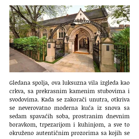
Gledana spolja, ova luksuzna vila izgleda kao
crkva, sa prekrasnim kamenim stubovima i
svodovima. Kada se zakorači unutra, otkriva
se neverovatno moderna kuća iz snova sa
sedam spavaćih soba, prostranim dnevnim
boravkom, trpezarijom i kuhinjom, a sve to
okruženo autentičnim prozorima sa kojih se