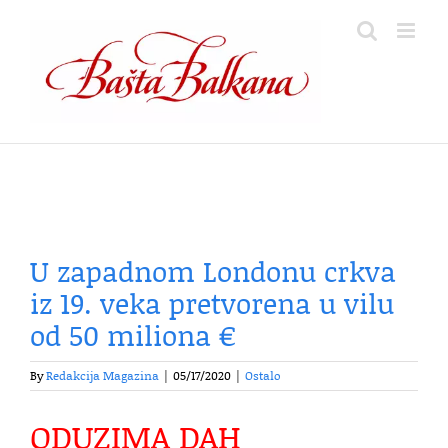
Skip
to
content
U zapadnom Londonu crkva
iz 19. veka pretvorena u vilu
od 50 miliona €
By
Redakcija Magazina
|
05/17/2020
|
Ostalo
ODUZIMA DAH