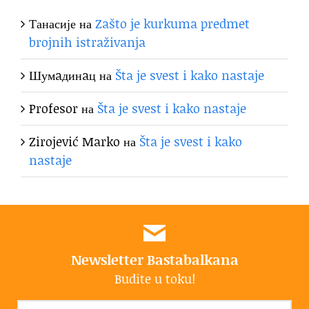
Танасије
на
Zašto je kurkuma predmet
brojnih istraživanja
Шумaдинaц
на
Šta je svest i kako nastaje
Profesor
на
Šta je svest i kako nastaje
Zirojević Marko
на
Šta je svest i kako
nastaje
Newsletter Bastabalkana
Budite u toku!