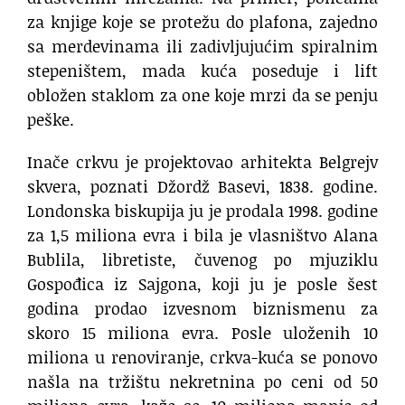
za knjige koje se protežu do plafona, zajedno
sa merdevinama ili zadivljujućim spiralnim
stepeništem, mada kuća poseduje i lift
obložen staklom za one koje mrzi da se penju
peške.
Inače crkvu je projektovao arhitekta Belgrejv
skvera, poznati Džordž Basevi, 1838. godine.
Londonska biskupija ju je prodala 1998. godine
za 1,5 miliona evra i bila je vlasništvo Alana
Bublila, libretiste, čuvenog po mjuziklu
Gospođica iz Sajgona, koji ju je posle šest
godina prodao izvesnom biznismenu za
skoro 15 miliona evra. Posle uloženih 10
miliona u renoviranje, crkva-kuća se ponovo
našla na tržištu nekretnina po ceni od 50