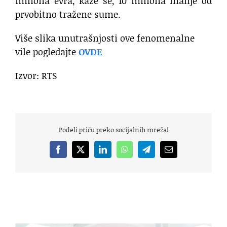
miliona evra, kaže se, 10 miliona manje od
prvobitno tražene sume.
Više slika unutrašnjosti ove fenomenalne
vile pogledajte
OVDE
Izvor: RTS
Podeli priču preko socijalnih mreža!
Facebook
X
LinkedIn
WhatsApp
Telegram
Email