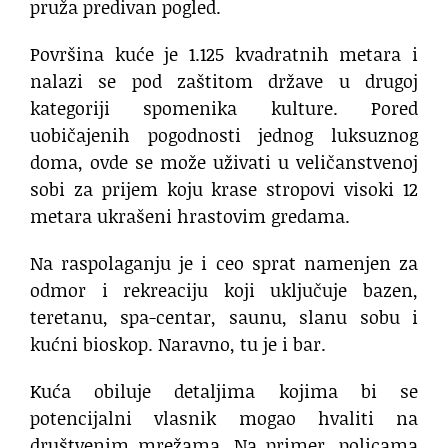
pruža predivan pogled.
Površina kuće je 1.125 kvadratnih metara i
nalazi se pod zaštitom države u drugoj
kategoriji spomenika kulture. Pored
uobičajenih pogodnosti jednog luksuznog
doma, ovde se može uživati u veličanstvenoj
sobi za prijem koju krase stropovi visoki 12
metara ukrašeni hrastovim gredama.
Na raspolaganju je i ceo sprat namenjen za
odmor i rekreaciju koji uključuje bazen,
teretanu, spa-centar, saunu, slanu sobu i
kućni bioskop. Naravno, tu je i bar.
Kuća obiluje detaljima kojima bi se
potencijalni vlasnik mogao hvaliti na
društvenim mrežama. Na primer, policama