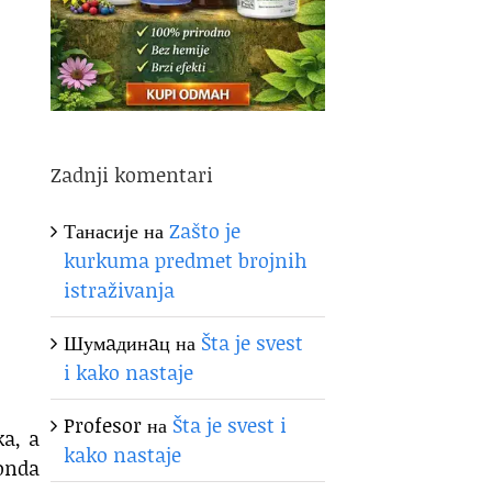
Zadnji komentari
Танасије
на
Zašto je
kurkuma predmet brojnih
istraživanja
Шумaдинaц
на
Šta je svest
i kako nastaje
Profesor
на
Šta je svest i
ka, a
kako nastaje
 onda