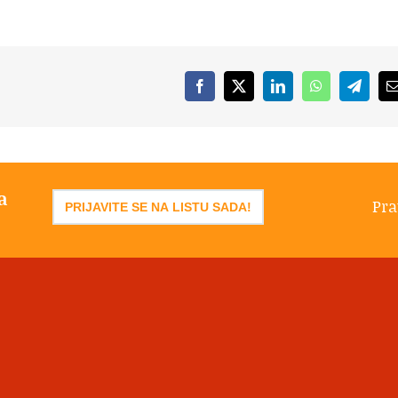
Facebook
X
LinkedIn
WhatsApp
Telegr
a
Pra
PRIJAVITE SE NA LISTU SADA!