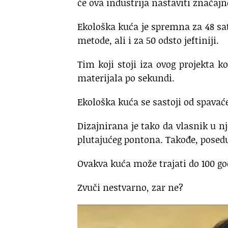
će ova industrija nastaviti značaj
Ekološka kuća je spremna za 48 sat
metode, ali i za 50 odsto jeftiniji.
Tim koji stoji iza ovog projekta k
materijala po sekundi.
Ekološka kuća se sastoji od spavać
Dizajnirana je tako da vlasnik u n
plutajućeg pontona. Takođe, posed
Ovakva kuća može trajati do 100 go
Zvuči nestvarno, zar ne?