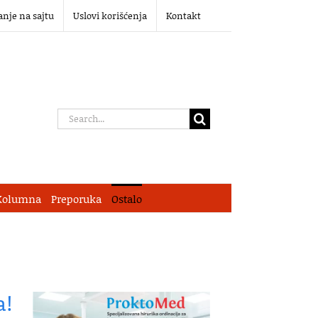
anje na sajtu
Uslovi korišćenja
Kontakt
Search
for:
Kolumna
Preporuka
Ostalo
a!