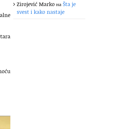
Zirojević Marko
на
Šta je
svest i kako nastaje
nalne
etara
omoću