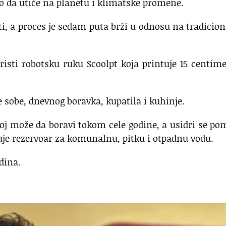
no da utiče na planetu i klimatske promene.
i, a proces je sedam puta brži u odnosu na tradicio
oristi robotsku ruku Scoolpt koja printuje 15 centim
e sobe, dnevnog boravka, kupatila i kuhinje.
joj može da boravi tokom cele godine, a usidri se p
uje rezervoar za komunalnu, pitku i otpadnu vodu.
dina.