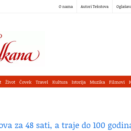
O nama
Autori Tekstova
Oglašav
t
Život
Čovek
Travel
Kultura
Istorija
Muzika
Filmovi
a za 48 sati, a traje do 100 godin