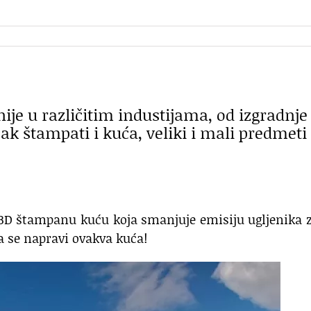
nije u različitim industijama, od izgradnje
ak štampati i kuća, veliki i mali predmeti 
o 3D štampanu kuću koja smanjuje emisiju ugljenika 
da se napravi ovakva kuća!