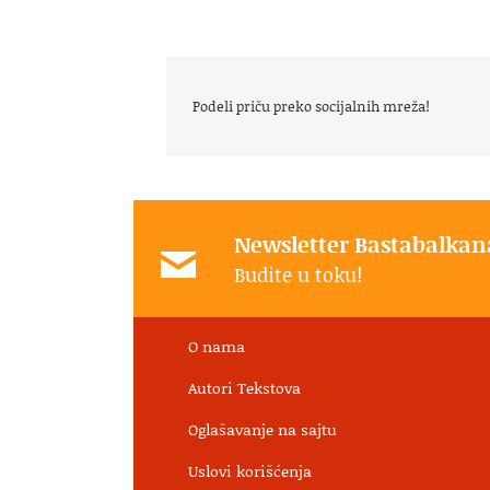
Podeli priču preko socijalnih mreža!
Newsletter Bastabalkan
Budite u toku!
O nama
Autori Tekstova
Oglašavanje na sajtu
Uslovi korišćenja