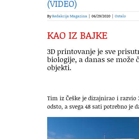
(VIDEO)
By
Redakcija Magazina
|
06/29/2020
|
Ostalo
KAO IZ BAJKE
3D printovanje je sve prisut
biologije, a danas se može č
objekti.
Tim iz Češke je dizajnirao i razvi
odsto, a svega 48 sati potrebno je 