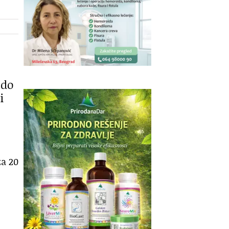
 do
i
za 20