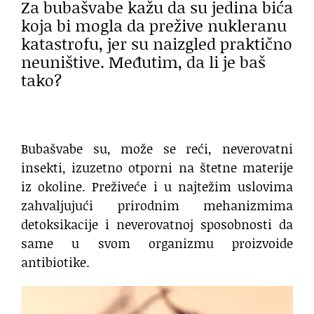
Za bubašvabe kažu da su jedina bića
koja bi mogla da prežive nukleranu
katastrofu, jer su naizgled praktično
neuništive. Međutim, da li je baš
tako?
Bubašvabe su, može se reći, neverovatni
insekti, izuzetno otporni na štetne materije
iz okoline. Preživeće i u najtežim uslovima
zahvaljujući prirodnim mehanizmima
detoksikacije i neverovatnoj sposobnosti da
same u svom organizmu proizvoide
antibiotike.