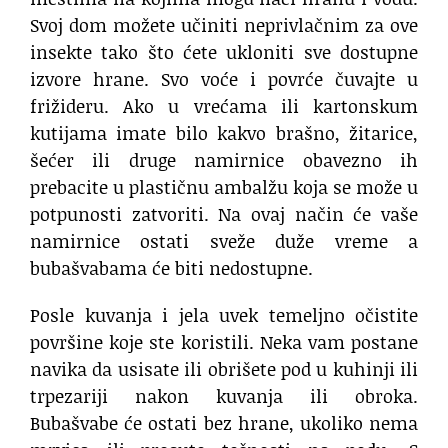
Svoj dom možete učiniti neprivlačnim za ove
insekte tako što ćete ukloniti sve dostupne
izvore hrane. Svo voće i povrće čuvajte u
frižideru. Ako u vrećama ili kartonskum
kutijama imate bilo kakvo brašno, žitarice,
šećer ili druge namirnice obavezno ih
prebacite u plastičnu ambalžu koja se može u
potpunosti zatvoriti. Na ovaj način će vaše
namirnice ostati sveže duže vreme a
bubašvabama će biti nedostupne.
Posle kuvanja i jela uvek temeljno očistite
površine koje ste koristili. Neka vam postane
navika da usisate ili obrišete pod u kuhinji ili
trpezariji nakon kuvanja ili obroka.
Bubašvabe će ostati bez hrane, ukoliko nema