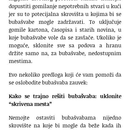
dopustiti gomilanje nepotrebnih stvari u kući
jer su to potecijalna skrovišta u kojima bi se
bubašvabe mogle zadržavati. To uključuje
gomile kartona, časopisa i starih novina, u
koje bubašvabe vole da se zavlače. Ukoliko je
moguće, sklonite sve sa podova a hranu
držite samo na, za bubašvabe, nedostupnim
mestima.
Evo nekoliko predloga koji će vam pomoži da
se oslobodite bubašvaba zauvek:
Kako se trajno rešiti bubašvaba: uklonite
“skrivena mesta”
Nemojte ostaviti bubašvabama nijedno
skrovište na koje bi mogle da beže kada ih