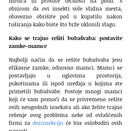
mrvica ili prosute tečnosti na podu. S
obzirom da ovi insekti vole vlažna mesta,
obavezno obrišite pod u kupatilu nakon
tuširanja kako biste što brže uklonili vlagu.
Kako se trajno rešiti bubašvaba: postavite
zamke-mamce
Najbolji način da se rešite bubašvaba jesu
efikasne zamke, odnosno mamci. Mamci se
postavljaju u uglovima prostorija,
pukotinama ili ispod uređaja u kojima ste
primetili bubašvabe. Postoje mnogi mamci
koji će vam pomoći da se privremeno rešite
ovih neugodnih insekata ali ako želite trajno
rešenje ovog problema neke od ovlašćenih
firmi za
dezinsekciju
će Vas osloboditi ovih
napasti.