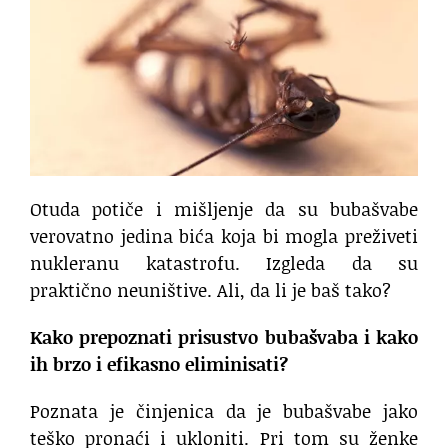
Otuda potiče i mišljenje da su bubašvabe
verovatno jedina bića koja bi mogla preživeti
nukleranu katastrofu. Izgleda da su
praktično neuništive. Ali, da li je baš tako?
Kako prepoznati prisustvo bubašvaba i kako
ih brzo i efikasno eliminisati?
Poznata je činjenica da je bubašvabe jako
teško pronaći i ukloniti. Pri tom su ženke