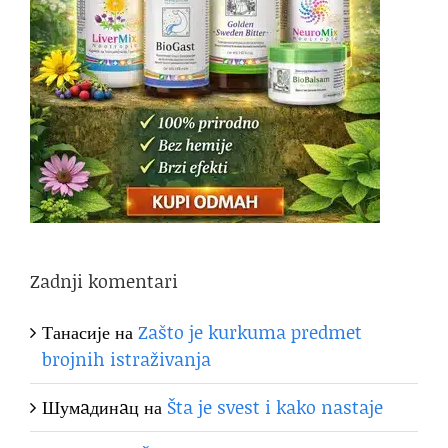
Zadnji komentari
Танасије
на
Zašto je kurkuma predmet
brojnih istraživanja
Шумaдинaц
на
Šta je svest i kako nastaje