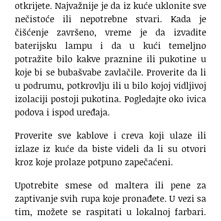
otkrijete. Najvažnije je da iz kuće uklonite sve
nečistoće ili nepotrebne stvari. Kada je
čišćenje završeno, vreme je da izvadite
baterijsku lampu i da u kući temeljno
potražite bilo kakve praznine ili pukotine u
koje bi se bubašvabe zavlačile. Proverite da li
u podrumu, potkrovlju ili u bilo kojoj vidljivoj
izolaciji postoji pukotina. Pogledajte oko ivica
podova i ispod uređaja.
Proverite sve kablove i creva koji ulaze ili
izlaze iz kuće da biste videli da li su otvori
kroz koje prolaze potpuno zapečaćeni.
Upotrebite smese od maltera ili pene za
zaptivanje svih rupa koje pronađete. U vezi sa
tim, možete se raspitati u lokalnoj farbari.