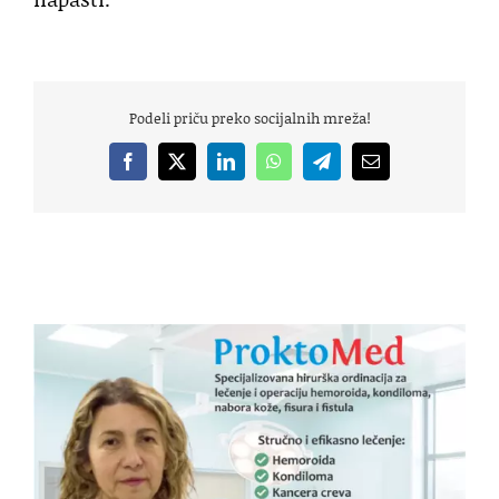
Podeli priču preko socijalnih mreža!
Facebook
X
LinkedIn
WhatsApp
Telegram
Email