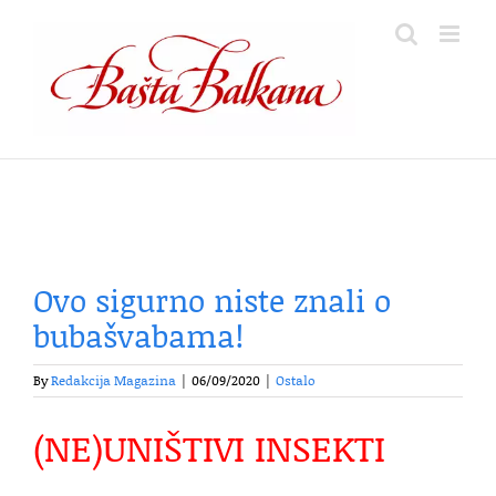
Skip
to
content
Ovo sigurno niste znali o
bubašvabama!
By
Redakcija Magazina
|
06/09/2020
|
Ostalo
(NE)UNIŠTIVI INSEKTI