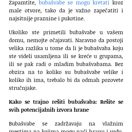
Zapamtite,
bubašvabe se mogu kretati
kroz
male otvore, tako da je važno zapečatiti i
najsitnije praznine i pukotine.
Ukoliko ste primetili bubašvabe u vašem
domu, nemojte očajavati. Naravno da postoji
velika razlika u tome da li je bubašvaba koju
ste videli usamljena ili se kreće u grupama,
ili se pak radi o mladim bubašvabama. Bez
obzira na to koliko su bubašvabe velike i
koliko ih ima, trebalo bi da odmah pozovete
stručnjake.
Kako se trajno rešiti bubašvaba: Rešite se
svih potencijalnih izvora hrane
Bubašvabe se zadržavaju na vlažnim
mestima na kojima mogu naći hranu i vodu.