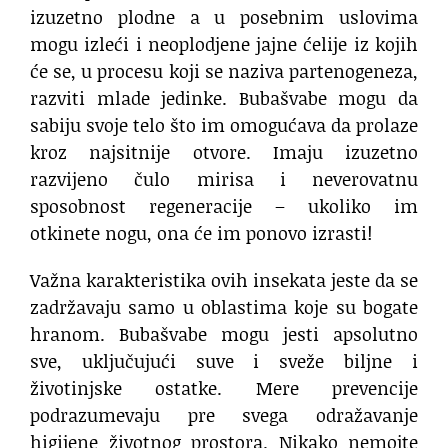
izuzetno plodne a u posebnim uslovima
mogu izleći i neoplodjene jajne ćelije iz kojih
će se, u procesu koji se naziva partenogeneza,
razviti mlade jedinke. Bubašvabe mogu da
sabiju svoje telo što im omogućava da prolaze
kroz najsitnije otvore. Imaju izuzetno
razvijeno čulo mirisa i neverovatnu
sposobnost regeneracije – ukoliko im
otkinete nogu, ona će im ponovo izrasti!
Važna karakteristika ovih insekata jeste da se
zadržavaju samo u oblastima koje su bogate
hranom. Bubašvabe mogu jesti apsolutno
sve, uključujući suve i sveže biljne i
životinjske ostatke. Mere prevencije
podrazumevaju pre svega odražavanje
higijene životnog prostora. Nikako nemojte