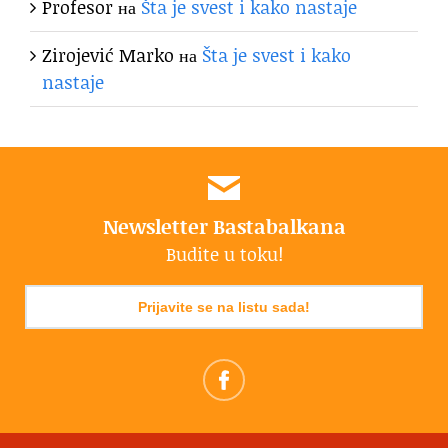
Profesor
на
Šta je svest i kako nastaje
Zirojević Marko
на
Šta je svest i kako
nastaje
Newsletter Bastabalkana
Budite u toku!
Prijavite se na listu sada!