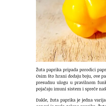
Žuta paprika pripada porodici papr
Osim što hrani dodaju boju, ove p
presudnu ulogu u pravilnom funk
pojačaju imuni sistem i spreče naš
Dakle, žuta paprika je jedna varij