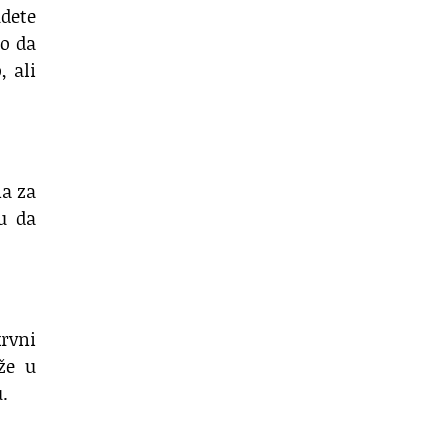
udete
mo da
 ali
na za
u da
rvni
že u
.