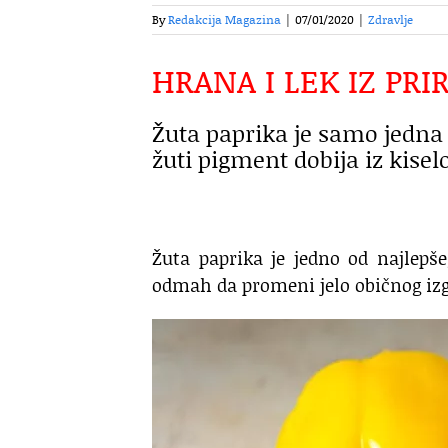
By
Redakcija Magazina
|
07/01/2020
|
Zdravlje
HRANA I LEK IZ PRI
Žuta paprika je samo jedna 
žuti pigment dobija iz kisel
Žuta paprika je jedno od najlepš
odmah da promeni jelo običnog izg