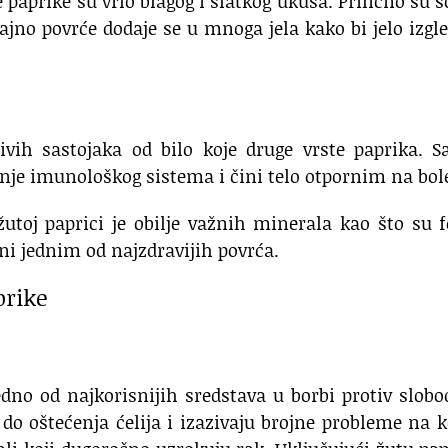
e paprike su vrlo blagog i slatkog ukusa. Prilično su 
jajno povrće dodaje se u mnoga jela kako bi jelo izgl
ivih sastojaka od bilo koje druge vrste paprika. S
nje imunološkog sistema i čini telo otpornim na bole
utoj paprici je obilje važnih minerala kao što su f
ni jednim od najzdravijih povrća.
prike
edno od najkorisnijih sredstava u borbi protiv slob
 do oštećenja ćelija i izazivaju brojne probleme na k