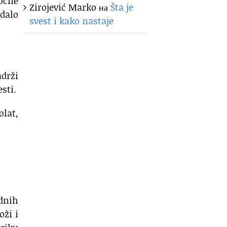
sočne
Zirojević Marko
на
Šta je
edalo
svest i kako nastaje
adrži
sti.
olat,
odnih
oži i