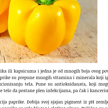
ika ili kapsicuma i jedna je od mnogih boja ovog po
aprike su prepune mnogih vitamina i minerala koji i
cionisanju tela. Pune su antioksidanata, koji mog
e telo da postane plen infekcijama, pa čak i kanceri
acija paprike. Dobija svoj sjajan pigment iz pH zemlj