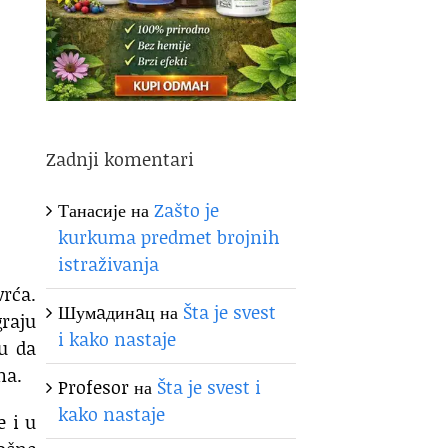
Zadnji komentari
Танасије
на
Zašto je
kurkuma predmet brojnih
istraživanja
vrća.
Шумaдинaц
на
Šta je svest
graju
i kako nastaje
u da
ma.
Profesor
на
Šta je svest i
kako nastaje
e i u