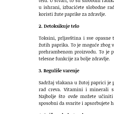
telu. U stvari, to su slobodni radi
u ishrani, izbacićete slobodne rad
koristi žute paprike za zdravlje.
2. Detoksikuje telo
Toksini, prljavština i sve opasn
žutih paprika. To je moguće zbog 
prehrambenom proizvodu. To je pri
telesne funkcije za bolje zdravlje.
3. Reguliše varenje
Sadržaj vlakana u žutoj paprici je
rad creva. Vitamini i minerali 
Najbolje što ovde možete učiniti
sposobni da svarite i apsorbujete 