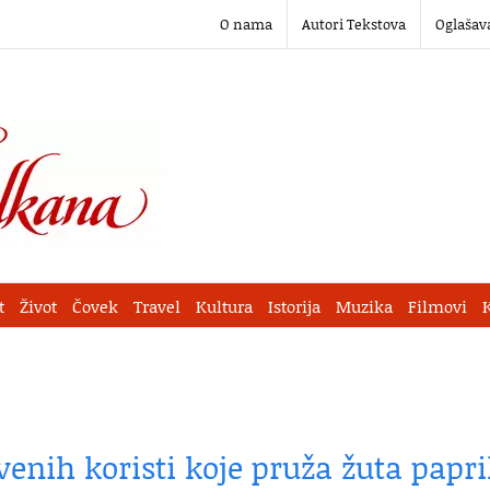
O nama
Autori Tekstova
Oglašav
t
Život
Čovek
Travel
Kultura
Istorija
Muzika
Filmovi
tvenih koristi koje pruža žuta papr