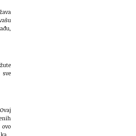
žava
 vašu
lađu,
žute
i sve
 Ovaj
jenih
i ovo
ika.