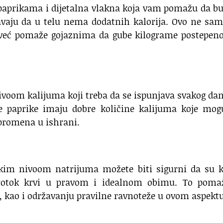
 paprikama i dijetalna vlakna koja vam pomažu da b
ravaju da u telu nema dodatnih kalorija. Ovo ne sa
već pomaže gojaznima da gube kilograme postepeno,
ivoom kalijuma koji treba da se ispunjava svakog da
te paprike imaju dobre količine kalijuma koje mog
 promena u ishrani.
kim nivoom natrijuma možete biti sigurni da su k
rotok krvi u pravom i idealnom obimu. To poma
, kao i održavanju pravilne ravnoteže u ovom aspektu