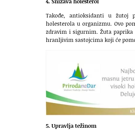
4. Snižava holesterol
Takođe, antioksidanti u žutoj 
holesterola u organizmu. Ovo pom
zdravim i sigurnim. Žuta paprika
hranljivim sastojcima koji će pomo
5. Upravlja težinom