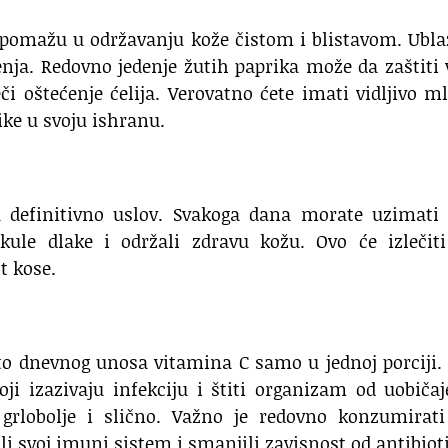
pomažu u održavanju kože čistom i blistavom. Ubla
enja. Redovno jedenje žutih paprika može da zaštiti
i oštećenje ćelija. Verovatno ćete imati vidljivo m
ike u svoju ishranu.
u definitivno uslov. Svakoga dana morate uzimati 
likule dlake i održali zdravu kožu. Ovo će izlečit
t kose.
to dnevnog unosa vitamina C samo u jednoj porciji.
ji izazivaju infekciju i štiti organizam od uobiča
, grlobolje i slično. Važno je redovno konzumirat
li svoj imuni sistem i smanjili zavisnost od antibiot