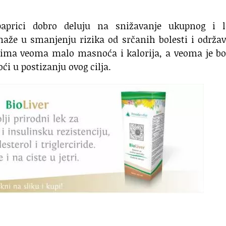
paprici dobro deluju na snižavanje ukupnog i l
aže u smanjenju rizika od srčanih bolesti i održa
 ima veoma malo masnoća i kalorija, a veoma je bo
ći u postizanju ovog cilja.