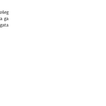
ošeg
va ga
gata