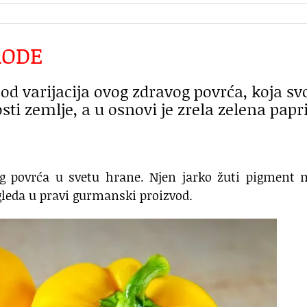
RODE
od varijacija ovog zdravog povrća, koja sv
osti zemlje, a u osnovi je zrela zelena papr
eg povrća u svetu hrane. Njen jarko žuti pigment 
leda u pravi gurmanski proizvod.