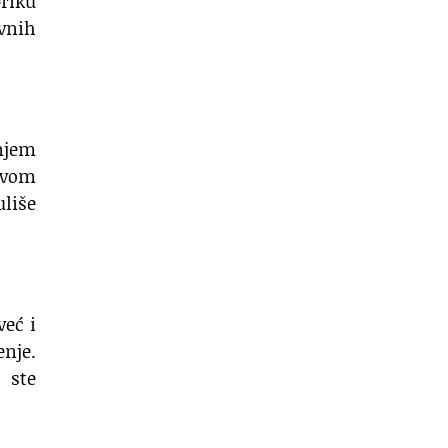
priku
avnih
njem
 ovom
uliše
već i
nje.
o ste