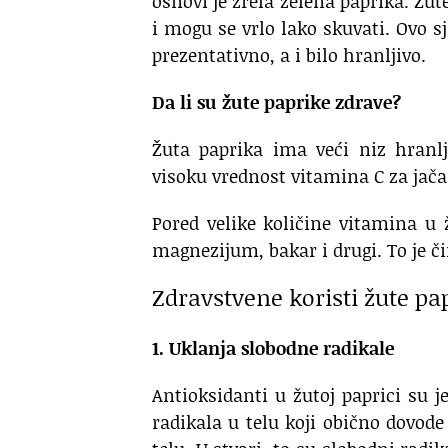
osnovi je zrela zelena paprika. Žut
i mogu se vrlo lako skuvati. Ovo s
prezentativno, a i bilo hranljivo.
Da li su žute paprike zdrave?
Žuta paprika ima veći niz hranlj
visoku vrednost vitamina C za jača
Pored velike količine vitamina u ž
magnezijum, bakar i drugi. To je či
Zdravstvene koristi žute pa
1. Uklanja slobodne radikale
Antioksidanti u žutoj paprici su j
radikala u telu koji obično dovode