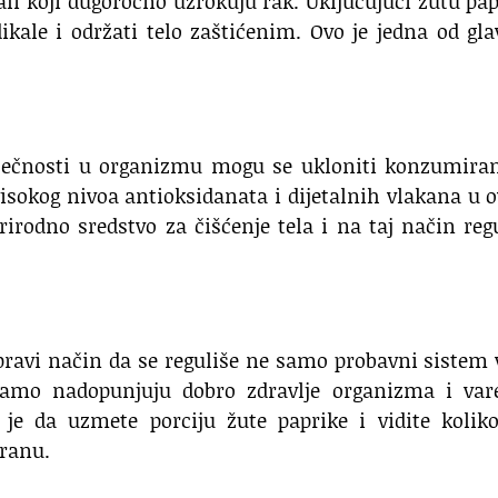
kali koji dugoročno uzrokuju rak. Uključujući žutu pa
ikale i održati telo zaštićenim. Ovo je jedna od gl
e tečnosti u organizmu mogu se ukloniti konzumira
visokog nivoa antioksidanata i dijetalnih vlakana u
rodno sredstvo za čišćenje tela i na taj način reg
 pravi način da se reguliše ne samo probavni sistem 
samo nadopunjuju dobro zdravlje organizma i vare
 je da uzmete porciju žute paprike i vidite kolik
hranu.