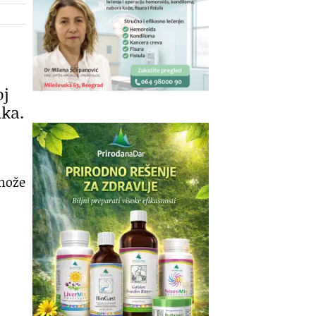
oj
ika.
može