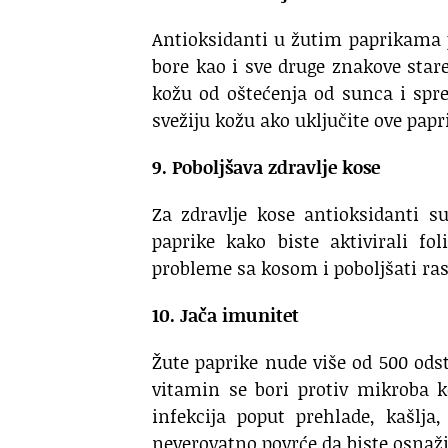
Antioksidanti u žutim paprikama 
bore kao i sve druge znakove star
kožu od oštećenja od sunca i spreč
svežiju kožu ako uključite ove papr
9. Poboljšava zdravlje kose
Za zdravlje kose antioksidanti s
paprike kako biste aktivirali fo
probleme sa kosom i poboljšati ras
10. Jača imunitet
Žute paprike nude više od 500 ods
vitamin se bori protiv mikroba ko
infekcija poput prehlade, kašlja
neverovatno povrće da biste osnaži