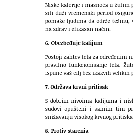
Niske kalorije i masnoća u žutim
siti duži vremenski period osigu
pomaže ljudima da održe težinu, 
na zdrav i efikasan način.
6. Obezbeđuje kalijum
Postoji zahtev tela za određenim n
pravilno funkcionisanje tela. Žu
ispune vaš cilj bez ikakvih velikih
7. Održava krvni pritisak
S dobrim nivoima kalijuma i nis
sudovi opušteni i samim tim p
snižavanju visokog krvnog pritiska
8. Protiv starenja