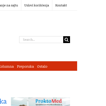
anje na sajtu
Uslovi korišćenja
Kontakt
Search
for:
Kolumna
Preporuka
Ostalo
ika