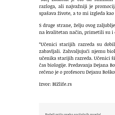
razloga, ali najvažniji je promo
spašava živote, a to mi izgleda kao
S druge strane, želju ovog zaljubl
na kvalitetan način, primetili su i 
“Učenici starijih razreda su dob
zabavljali. Zahvaljujući njemu bio
učenika starijih razreda. Učenici š
čas biologije. Predavanja Dejana Bo
rečeno je o profesoru Dejanu Bošk
Izvor: BIZlife.rs
Podeli priču preko socijalnih mreža!