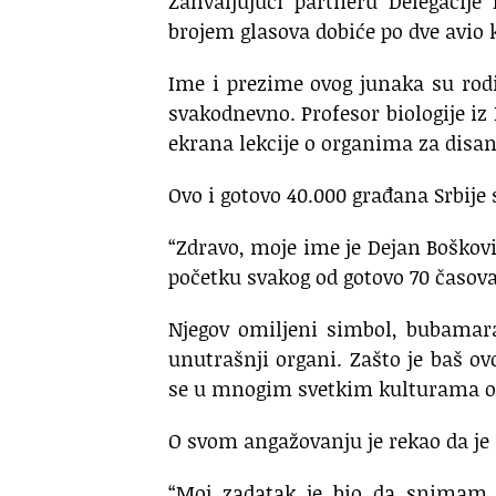
Zahvaljujući partneru Delegacije
brojem glasova dobiće po dve avio 
Ime i prezime ovog junaka su rodi
svakodnevno. Profesor biologije iz
ekrana lekcije o organima za disan
Ovo i gotovo 40.000 građana Srbije s
“Zdravo, moje ime je Dejan Bošković
početku svakog od gotovo 70 časova
Njegov omiljeni simbol, bubamara,
unutrašnji organi. Zašto je baš o
se u mnogim svetkim kulturama ova
O svom angažovanju je rekao da je 
“Moj zadatak je bio da snimam č