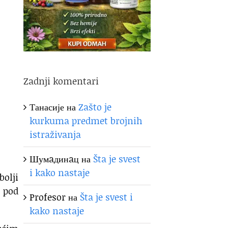
Zadnji komentari
Танасије
на
Zašto je
kurkuma predmet brojnih
istraživanja
Шумaдинaц
на
Šta je svest
i kako nastaje
bolji
s pod
Profesor
на
Šta je svest i
kako nastaje