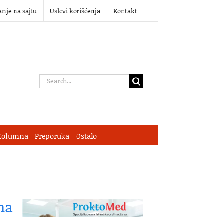
anje na sajtu
Uslovi korišćenja
Kontakt
Search
for:
Kolumna
Preporuka
Ostalo
na