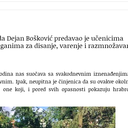
ada Dejan Bošković predavao je učenicima
rganima za disanje, varenje i razmnožava
godina nas suočava sa svakodnevnim iznenađenjim
vnim. Ipak, neupitna je činjenica da su ovakve okol
 one koji, i pored svih opasnosti pokazuju hrabro