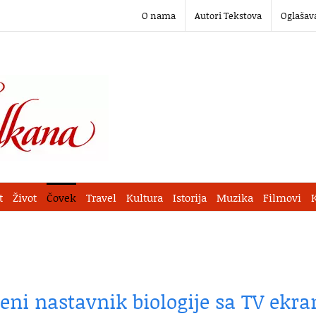
O nama
Autori Tekstova
Oglašav
t
Život
Čovek
Travel
Kultura
Istorija
Muzika
Filmovi
eni nastavnik biologije sa TV ekra