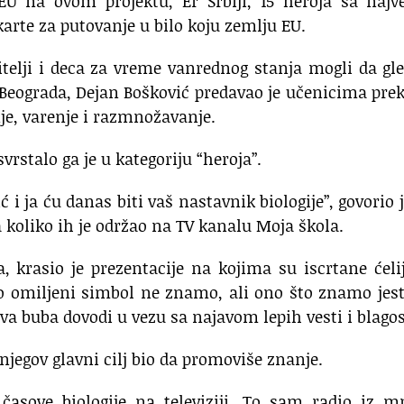
 EU na ovom projektu, Er Srbiji, 15 heroja sa naj
karte za putovanje u bilo koju zemlju EU.
telji i deca za vreme vanrednog stanja mogli da gl
 Beograda, Dejan Bošković predavao je učenicima pre
je, varenje i razmnožavanje.
vrstalo ga je u kategoriju “heroja”.
 i ja ću danas biti vaš nastavnik biologije”, govorio 
 koliko ih je održao na TV kanalu Moja škola.
 krasio je prezentacije na kojima su iscrtane ćelij
vo omiljeni simbol ne znamo, ali ono što znamo jes
 buba dovodi u vezu sa najavom lepih vesti i blagos
njegov glavni cilj bio da promoviše znanje.
asove biologije na televiziji. To sam radio iz m