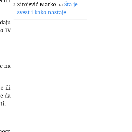
većim
Zirojević Marko
на
Šta je
svest i kako nastaje
edaju
ko TV
je na
e ili
te da
ti.
nogo