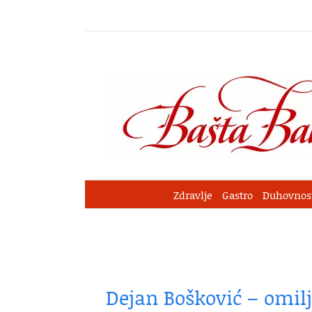
Skip
to
content
Zdravlje
Gastro
Duhovnos
Dejan Bošković – omilj