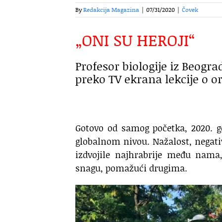
By
Redakcija Magazina
|
07/31/2020
|
Čovek
„ONI SU HEROJI“
Profesor biologije iz Beogr
preko TV ekrana lekcije o o
Gotovo od samog početka, 2020. 
globalnom nivou. Nažalost, negati
izdvojile najhrabrije među nama,
snagu, pomažući drugima.