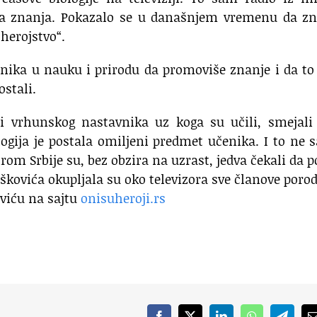
cija znanja. Pokazalo se u današnjem vremenu da z
 herojstvo“.
jenika u nauku i prirodu da promoviše znanje i da to
ostali.
ili vrhunskog nastavnika uz koga su učili, smejali
logija je postala omiljeni predmet učenika. I to ne
irom Srbije su, bez obzira na uzrast, jedva čekali da 
škovića okupljala su oko televizora sve članove porod
oviću na sajtu
onisuheroji.rs