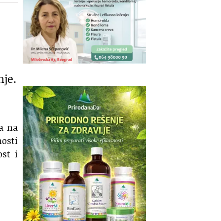
nje.
a na
nosti
st i