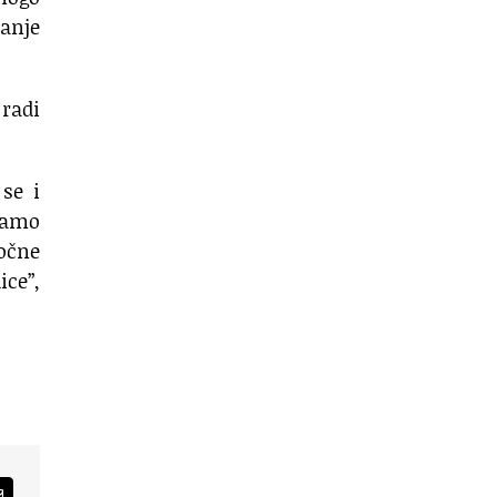
nanje
 radi
 se i
 samo
počne
ice”,