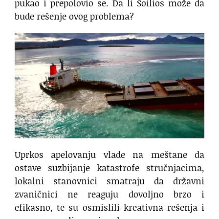
pukao i prepolovio se. Da li Soilios može da
bude rešenje ovog problema?
Uprkos apelovanju vlade na meštane da
ostave suzbijanje katastrofe stručnjacima,
lokalni stanovnici smatraju da državni
zvaničnici ne reaguju dovoljno brzo i
efikasno, te su osmislili kreativna rešenja i