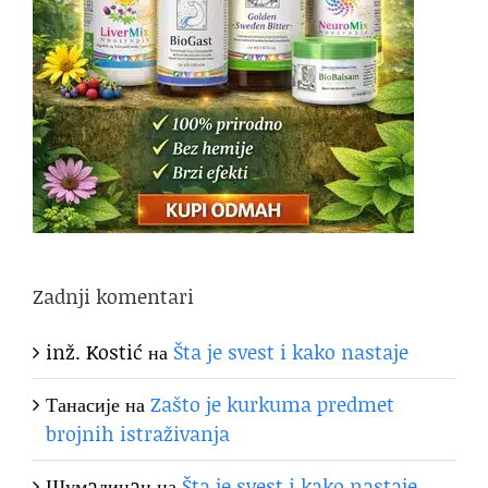
Zadnji komentari
inž. Kostić
на
Šta je svest i kako nastaje
Танасије
на
Zašto je kurkuma predmet
brojnih istraživanja
Шумaдинaц
на
Šta je svest i kako nastaje