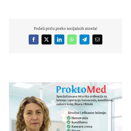
Podeli priču preko socijalnih mreža!
Facebook
X
LinkedIn
WhatsApp
Telegram
Email