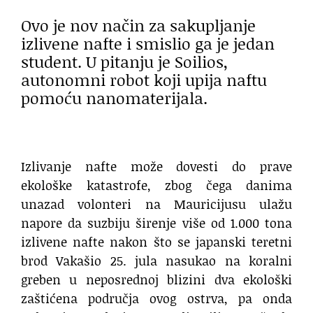
Ovo je nov način za sakupljanje
izlivene nafte i smislio ga je jedan
student. U pitanju je Soilios,
autonomni robot koji upija naftu
pomoću nanomaterijala.
Izlivanje nafte može dovesti do prave
ekološke katastrofe, zbog čega danima
unazad volonteri na Mauricijusu ulažu
napore da suzbiju širenje više od 1.000 tona
izlivene nafte nakon što se japanski teretni
brod Vakašio 25. jula nasukao na koralni
greben u neposrednoj blizini dva ekološki
zaštićena područja ovog ostrva, pa onda