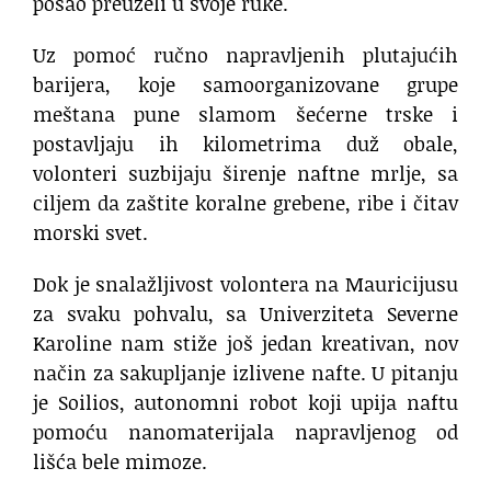
posao preuzeli u svoje ruke.
Uz pomoć ručno napravljenih plutajućih
barijera, koje samoorganizovane grupe
meštana pune slamom šećerne trske i
postavljaju ih kilometrima duž obale,
volonteri suzbijaju širenje naftne mrlje, sa
ciljem da zaštite koralne grebene, ribe i čitav
morski svet.
Dok je snalažljivost volontera na Mauricijusu
za svaku pohvalu, sa Univerziteta Severne
Karoline nam stiže još jedan kreativan, nov
način za sakupljanje izlivene nafte. U pitanju
je Soilios, autonomni robot koji upija naftu
pomoću nanomaterijala napravljenog od
lišća bele mimoze.