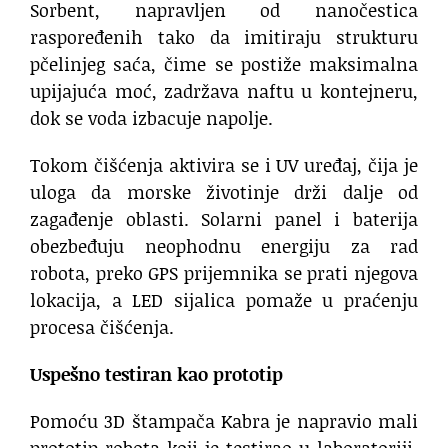
Sorbent, napravljen od nanočestica
raspoređenih tako da imitiraju strukturu
pčelinjeg saća, čime se postiže maksimalna
upijajuća moć, zadržava naftu u kontejneru,
dok se voda izbacuje napolje.
Tokom čišćenja aktivira se i UV uređaj, čija je
uloga da morske životinje drži dalje od
zagađenje oblasti. Solarni panel i baterija
obezbeđuju neophodnu energiju za rad
robota, preko GPS prijemnika se prati njegova
lokacija, a LED sijalica pomaže u praćenju
procesa čišćenja.
Uspešno testiran kao prototip
Pomoću 3D štampača Kabra je napravio mali