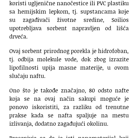
koristi ugljenične nanočestice ili PVC plastiku
sa hemijskim lepkom, tj. supstancama koje
su zagađivači životne sredine, Soilios
upotrebljava sorbent napravljen od lišća
drveća.
Ovaj sorbent prirodnog porekla je hidrofoban,
tj. odbija molekule vode, dok zbog izrazite
lipofilnosti upija masne materije, u ovom
slučaju naftu.
Ono što je takođe značajno, 80 odsto nafte
koja se na ovaj način sakupi moguće je
ponovo iskoristiti, za razliku od trenutne
prakse kada se nafta spaljuje na mestu
izlivanja, dodatno zagađujući okolinu.