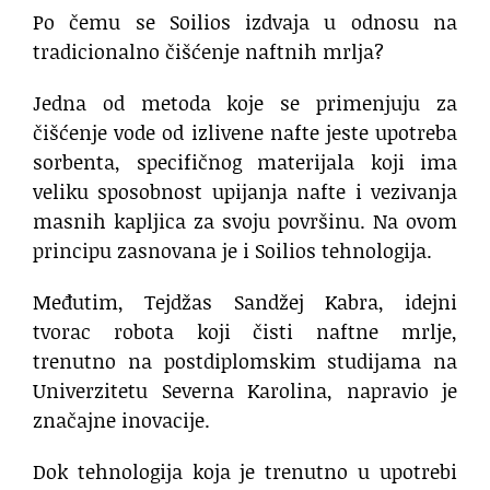
Po čemu se Soilios izdvaja u odnosu na
tradicionalno čišćenje naftnih mrlja?
Jedna od metoda koje se primenjuju za
čišćenje vode od izlivene nafte jeste upotreba
sorbenta, specifičnog materijala koji ima
veliku sposobnost upijanja nafte i vezivanja
masnih kapljica za svoju površinu. Na ovom
principu zasnovana je i Soilios tehnologija.
Međutim, Tejdžas Sandžej Kabra, idejni
tvorac robota koji čisti naftne mrlje,
trenutno na postdiplomskim studijama na
Univerzitetu Severna Karolina, napravio je
značajne inovacije.
Dok tehnologija koja je trenutno u upotrebi