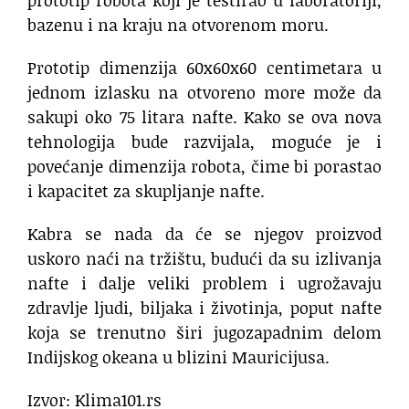
prototip robota koji je testirao u laboratoriji,
bazenu i na kraju na otvorenom moru.
Prototip dimenzija 60x60x60 centimetara u
jednom izlasku na otvoreno more može da
sakupi oko 75 litara nafte. Kako se ova nova
tehnologija bude razvijala, moguće je i
povećanje dimenzija robota, čime bi porastao
i kapacitet za skupljanje nafte.
Kabra se nada da će se njegov proizvod
uskoro naći na tržištu, budući da su izlivanja
nafte i dalje veliki problem i ugrožavaju
zdravlje ljudi, biljaka i životinja, poput nafte
koja se trenutno širi jugozapadnim delom
Indijskog okeana u blizini Mauricijusa.
Izvor: Klima101.rs