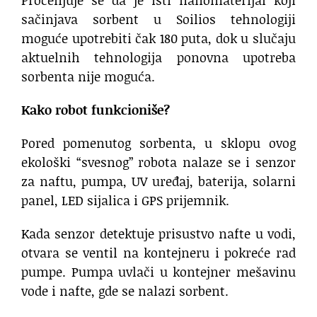
Procenjuje se da je isti nanomaterijal koji
sačinjava sorbent u Soilios tehnologiji
moguće upotrebiti čak 180 puta, dok u slučaju
aktuelnih tehnologija ponovna upotreba
sorbenta nije moguća.
Kako robot funkcioniše?
Pored pomenutog sorbenta, u sklopu ovog
ekološki “svesnog” robota nalaze se i senzor
za naftu, pumpa, UV uređaj, baterija, solarni
panel, LED sijalica i GPS prijemnik.
Kada senzor detektuje prisustvo nafte u vodi,
otvara se ventil na kontejneru i pokreće rad
pumpe. Pumpa uvlači u kontejner mešavinu
vode i nafte, gde se nalazi sorbent.