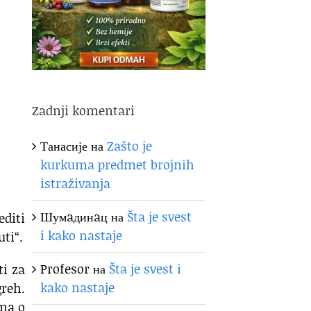
Zadnji komentari
Танасије
на
Zašto je
kurkuma predmet brojnih
istraživanja
Шумaдинaц
на
Šta je svest
editi
i kako nastaje
ti“.
Profesor
на
Šta je svest i
ti za
kako nastaje
greh.
ma o