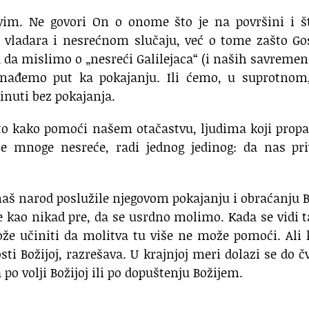
im. Ne govori On o onome što je na površini i št
ti vladara i nesrećnom slučaju, već o tome zašto G
a da mislimo o „nesreći Galilejaca“ (i naših savremen
nađemo put ka pokajanju. Ili ćemo, u suprotnom,
ginuti bez pokajanja.
 to kako pomoći našem otačastvu, ljudima koji prop
se mnoge nesreće, radi jednog jedinog: da nas pri
 naš narod poslužile njegovom pokajanju i obraćanju 
ije kao nikad pre, da se usrdno molimo. Kada se vidi 
že učiniti da molitva tu više ne može pomoći. Ali
ti Božijoj, razrešava. U krajnjoj meri dolazi se do č
po volji Božijoj ili po dopuštenju Božijem.