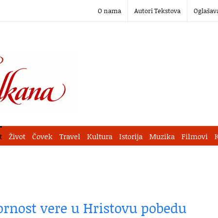
O nama
Autori Tekstova
Oglašav
t
Život
Čovek
Travel
Kultura
Istorija
Muzika
Filmovi
ornost vere u Hristovu pobedu