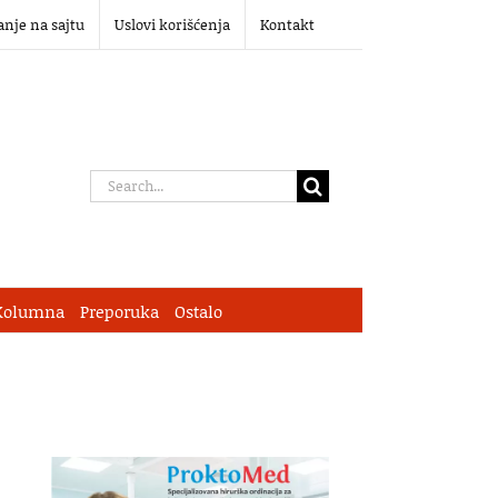
anje na sajtu
Uslovi korišćenja
Kontakt
Search
for:
Kolumna
Preporuka
Ostalo