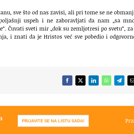
u, sve što od nas zavisi, ali pri tome se ne obmanj
oljašnji uspeh i ne zaboravljati da nam „sa mn
e“. Čuvati sveti mir „dok su zemljotresi po svetu“, za
ja, i znati da je Hristos već sve pobedio i odgovor
Facebook
X
LinkedIn
WhatsApp
Telegr
a
Pra
PRIJAVITE SE NA LISTU SADA!