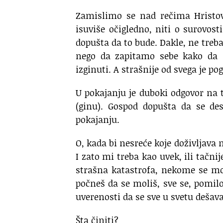
Zamislimo se nad rečima Hristov
isuviše očigledno, niti o surovos
dopušta da to bude. Dakle, ne treb
nego da zapitamo sebe kako da 
izginuti. A strašnije od svega je po
U pokajanju je duboki odgovor na
(ginu). Gospod dopušta da se de
pokajanju.
O, kada bi nesreće koje doživljava
I zato mi treba kao uvek, ili tačn
strašna katastrofa, nekome se mo
počneš da se moliš, sve se, pomilos
uverenosti da se sve u svetu dešava 
Šta činiti?