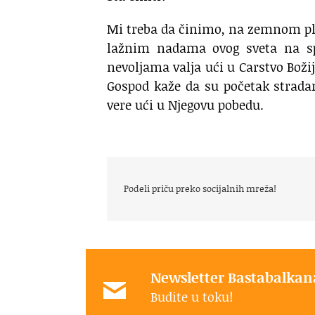
Mi treba da činimo, na zemnom plan
lažnim nadama ovog sveta na sp
nevoljama valja ući u Carstvo Božij
Gospod kaže da su početak stradan
vere ući u Njegovu pobedu.
Podeli priču preko socijalnih mreža!
Newsletter Bastabalkan
Budite u toku!