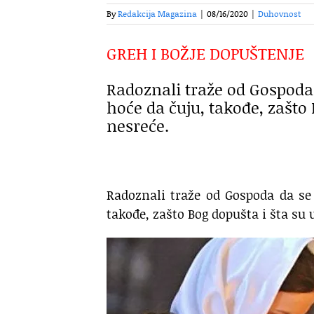
By
Redakcija Magazina
|
08/16/2020
|
Duhovnost
GREH I BOŽJE DOPUŠTENJE
Radoznali traže od Gospoda da
hoće da čuju, takođe, zašto 
nesreće.
Radoznali traže od Gospoda da se o
takođe, zašto Bog dopušta i šta su 