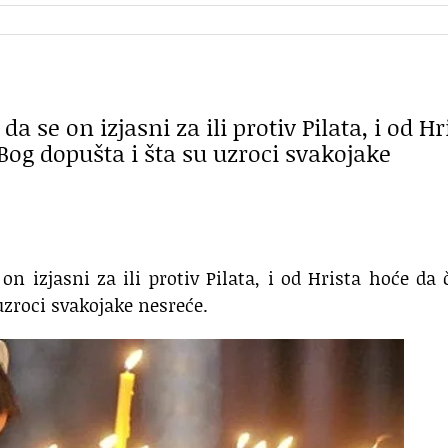
 se on izjasni za ili protiv Pilata, i od Hr
Bog dopušta i šta su uzroci svakojake
n izjasni za ili protiv Pilata, i od Hrista hoće da 
uzroci svakojake nesreće.