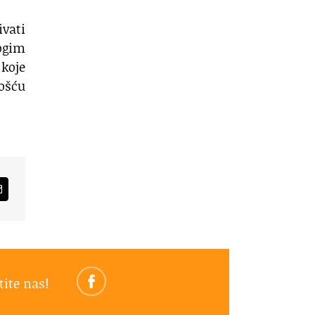
ivati
ogim
 koje
nošću
am
Email
tite nas!