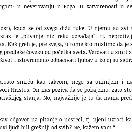
ugom: u neverovanju u Boga, u zatvorenosti u se
ost), kada se od svega dižu ruke. U njemu su svi 
zraz je „plivanje niz reku događaja“, tj. neprotivl
s. Naš greh je, pre svega, u tome što mislimo da je
og predlaže čoveku od početka sveta. Verovati u smrt 
 život i istovremeno odbacivati ljubav u kojoj su sad
 prosto smrću kao takvom, nego sa uninijem i n
ori Hristos. On nas poziva da se pokajemo, zato št
trašnjeg stanja. No, najvažnije je to da nama pred
av odgovor na pitanje o nesreći, tj. njeni uzroci k
 ovi ljudi bili grešniji od svih? Ne, kažem vam.“