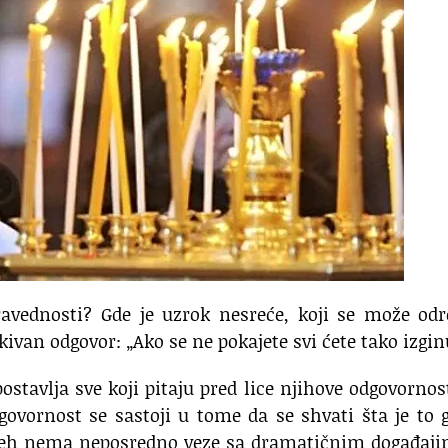
avednosti? Gde je uzrok nesreće, koji se može odr
van odgovor: „Ako se ne pokajete svi ćete tako izginu
ostavlja sve koji pitaju pred lice njihove odgovornos
govornost se sastoji u tome da se shvati šta je to 
reh nema neposredno veze sa dramatičnim događaji