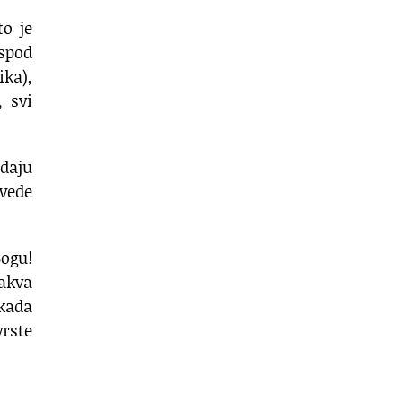
o je
ospod
ika),
 svi
adaju
vede
Bogu!
takva
 kada
vrste