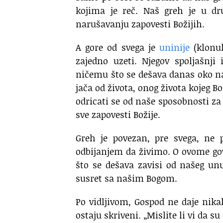
kojima je reč. Naš greh je u dr
narušavanju zapovesti Božijih.
A gore od svega je
uninije
(klonul
zajedno uzeti. Njegov spoljašnji i
ničemu što se dešava danas oko na
jača od života, onog života kojeg B
odricati se od naše sposobnosti za
sve zapovesti Božije.
Greh je povezan, pre svega, ne
odbijanjem da živimo. O ovome gov
što se dešava zavisi od našeg unu
susret sa našim Bogom.
Po vidljivom, Gospod ne daje nikak
ostaju skriveni. „Mislite li vi da su