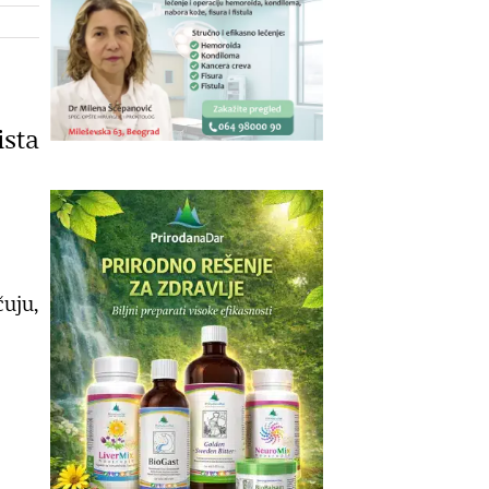
ista
čuju,