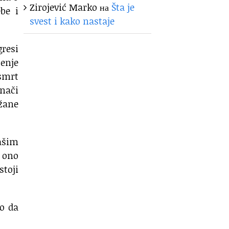
Zirojević Marko
на
Šta je
be i
svest i kako nastaje
gresi
jenje
 smrt
znači
ržane
ašim
o ono
stoji
ao da