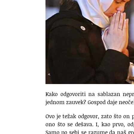
Kako odgovoriti na sablazan nepr
jednom zauvek? Gospod daje neočeki
Ovo je težak odgovor, zato što on p
ono što se dešava. I, kao prvo, od
Samo po sebi se razume da naš g